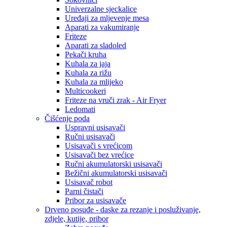
Univerzalne sjeckalice
Uređaji za mljevenje mesa
Aparati za vakumiranje
Friteze
Aparati za sladoled
Pekači kruha
Kuhala za jaja
Kuhala za rižu
Kuhala za mlijeko
Multicookeri
Friteze na vruči zrak - Air Fryer
Ledomati
Čišćenje poda
Uspravni usisavači
Ručni usisavači
Usisavači s vrećicom
Usisavači bez vrećice
Ručni akumulatorski usisavači
Bežični akumulatorski usisavači
Usisavač robot
Parni čistači
Pribor za usisavače
Drveno posuđe - daske za rezanje i posluživanje,
zdjele, kutije, pribor