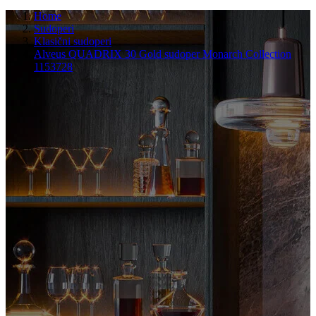
Home
Sudoperi
Klasični sudoperi
Alveus QUADRIX 30 Gold sudoper Monarch Collection
1153728