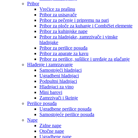
Pribor
Vrećice za prašinu
Pribor za usisavače
Pribor za pečenje i pripremu na pari
Pribor za ploče za kuhanje i CombiSet elemente
Pribor za kuhinjske nape
Pribor za hladnjake, zamrzivače i vinske
hladnjake
Pribor za perilice posuđa
Pribor za aparate za kavu
Pribor za perilice, sušilice i uređaje za glačanje
Hlađenje i zamrzavanje
Samostojeći hladnjaci
Ugradbeni hladnjaci
Podpultni hladnjaci
Hladnjaci za vino
Mini barovi
Zamrzivači i škrinje
Perilice posuđa
Ugradbene perilice posuđa
Samostojeće perilice posuđa
Nape
Zidne nape
Otočne nape
Ugradbene nape