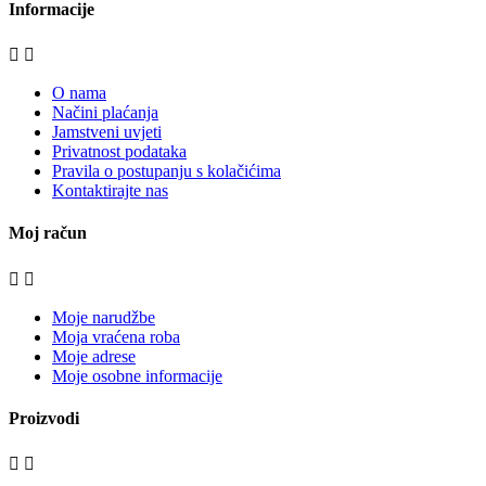
Informacije


O nama
Načini plaćanja
Jamstveni uvjeti
Privatnost podataka
Pravila o postupanju s kolačićima
Kontaktirajte nas
Moj račun


Moje narudžbe
Moja vraćena roba
Moje adrese
Moje osobne informacije
Proizvodi

