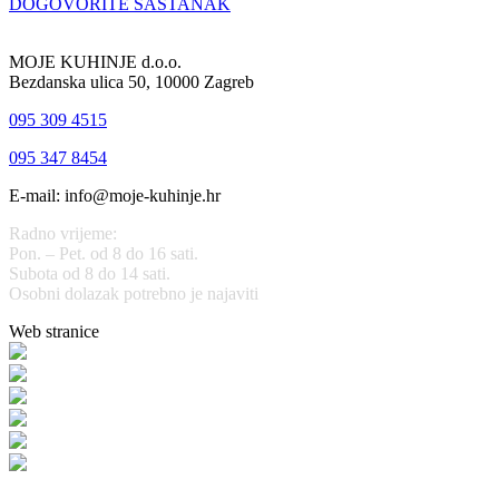
DOGOVORITE SASTANAK
MOJE KUHINJE d.o.o.
Bezdanska ulica 50, 10000 Zagreb
095 309 4515
095 347 8454
E-mail: info@moje-kuhinje.hr
Radno vrijeme:
Pon. – Pet. od 8 do 16 sati.
Subota od 8 do 14 sati.
Osobni dolazak potrebno je najaviti
Web stranice
www.stolarijamraz.com
www.stolarija-mraz.hr
bijela-tehnika.com.hr
bijela-tehnika.com.hr/miele-web-shop/
bijela-tehnika.com.hr/bora/
moje-kuhinje.hr