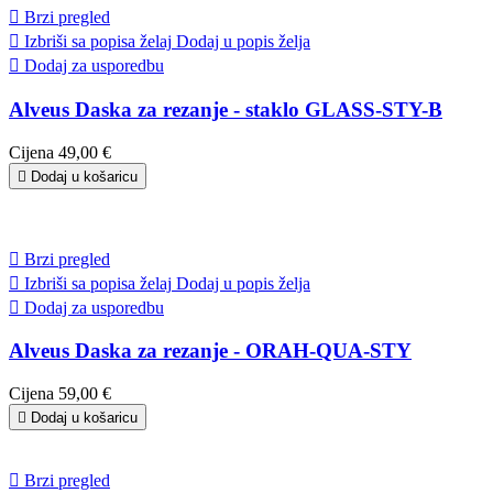

Brzi pregled

Izbriši sa popisa želaj
Dodaj u popis želja

Dodaj za usporedbu
Alveus Daska za rezanje - staklo GLASS-STY-B
Cijena
49,00 €

Dodaj u košaricu

Brzi pregled

Izbriši sa popisa želaj
Dodaj u popis želja

Dodaj za usporedbu
Alveus Daska za rezanje - ORAH-QUA-STY
Cijena
59,00 €

Dodaj u košaricu

Brzi pregled