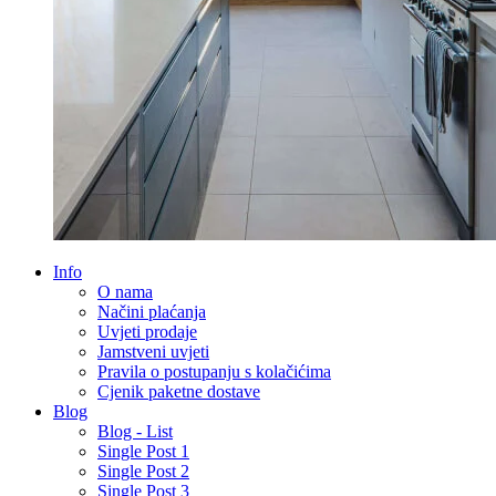
Info
O nama
Načini plaćanja
Uvjeti prodaje
Jamstveni uvjeti
Pravila o postupanju s kolačićima
Cjenik paketne dostave
Blog
Blog - List
Single Post 1
Single Post 2
Single Post 3