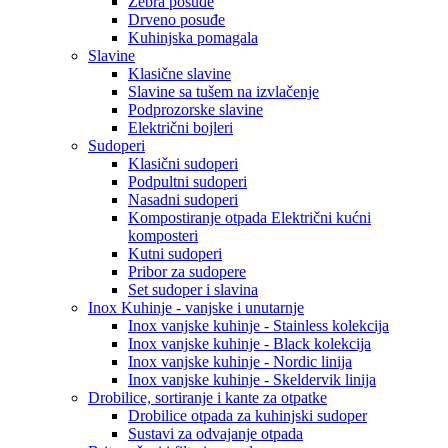
Zebra posuđe
Drveno posuđe
Kuhinjska pomagala
Slavine
Klasične slavine
Slavine sa tušem na izvlačenje
Podprozorske slavine
Električni bojleri
Sudoperi
Klasični sudoperi
Podpultni sudoperi
Nasadni sudoperi
Kompostiranje otpada Električni kućni
komposteri
Kutni sudoperi
Pribor za sudopere
Set sudoper i slavina
Inox Kuhinje - vanjske i unutarnje
Inox vanjske kuhinje - Stainless kolekcija
Inox vanjske kuhinje - Black kolekcija
Inox vanjske kuhinje - Nordic linija
Inox vanjske kuhinje - Skeldervik linija
Drobilice, sortiranje i kante za otpatke
Drobilice otpada za kuhinjski sudoper
Sustavi za odvajanje otpada