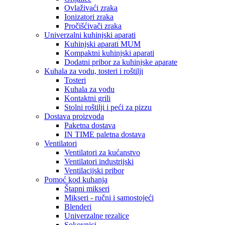
Ovlaživaći zraka
Ionizatori zraka
Pročišćivači zraka
Univerzalni kuhinjski aparati
Kuhinjski aparati MUM
Kompaktni kuhinjski aparati
Dodatni pribor za kuhinjske aparate
Kuhala za vodu, tosteri i roštilji
Tosteri
Kuhala za vodu
Kontaktni grili
Stolni roštilji i peći za pizzu
Dostava proizvoda
Paketna dostava
IN TIME paletna dostava
Ventilatori
Ventilatori za kućanstvo
Ventilatori industrijski
Ventilacijski pribor
Pomoć kod kuhanja
Štapni mikseri
Mikseri - ručni i samostojeći
Blenderi
Univerzalne rezalice
Sokovnici