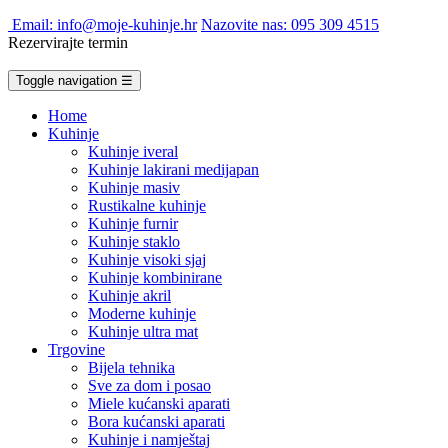
Email: info@moje-kuhinje.hr
Nazovite nas: 095 309 4515
Rezervirajte termin
Toggle navigation
☰
Home
Kuhinje
Kuhinje iveral
Kuhinje lakirani medijapan
Kuhinje masiv
Rustikalne kuhinje
Kuhinje furnir
Kuhinje staklo
Kuhinje visoki sjaj
Kuhinje kombinirane
Kuhinje akril
Moderne kuhinje
Kuhinje ultra mat
Trgovine
Bijela tehnika
Sve za dom i posao
Miele kućanski aparati
Bora kućanski aparati
Kuhinje i namještaj