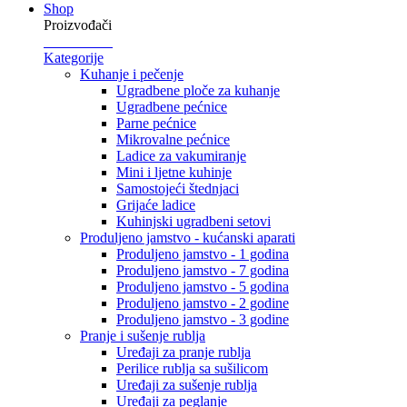
Shop
Proizvođači
Kategorije
Kuhanje i pečenje
Ugradbene ploče za kuhanje
Ugradbene pećnice
Parne pećnice
Mikrovalne pećnice
Ladice za vakumiranje
Mini i ljetne kuhinje
Samostojeći štednjaci
Grijaće ladice
Kuhinjski ugradbeni setovi
Produljeno jamstvo - kućanski aparati
Produljeno jamstvo - 1 godina
Produljeno jamstvo - 7 godina
Produljeno jamstvo - 5 godina
Produljeno jamstvo - 2 godine
Produljeno jamstvo - 3 godine
Pranje i sušenje rublja
Uređaji za pranje rublja
Perilice rublja sa sušilicom
Uređaji za sušenje rublja
Uređaji za peglanje