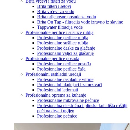
Brita vrčevi i filteri za vodu
Brita filteri i setovi
Brita vrčevi za vodu
Brita prijenosne posude za vodu
Brita On Tap - filtracija vode izravno iz slavine
Tappwater filtracija vode
Profesionalne perilice i sušilice rublja
Profesionalne perilice rublja
Profesionalne sušilice rublja
Profesionalne daske za glačanje
Profesionalni valjci za glačanje
Profesionalne perilice posuđa
Profesionalne perilice posuđa
Profesionalne perilice čaša
Profesionalni rashladni uređaji
Profesionalne rashladne vitrine
Profesionalni hladnjaci i zamrzivači
Profesionalni ledomati
Profesionalna oprema za kuhanje
Profesionalne mikrovalne pećnice
Profesionalna električna i plinska kuhališta roštilji
peći na drva i ugljen
Profesionalne pećnice