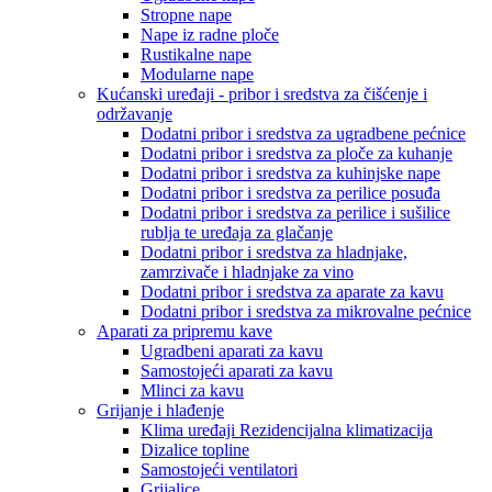
Stropne nape
Nape iz radne ploče
Rustikalne nape
Modularne nape
Kućanski uređaji - pribor i sredstva za čišćenje i
održavanje
Dodatni pribor i sredstva za ugradbene pećnice
Dodatni pribor i sredstva za ploče za kuhanje
Dodatni pribor i sredstva za kuhinjske nape
Dodatni pribor i sredstva za perilice posuđa
Dodatni pribor i sredstva za perilice i sušilice
rublja te uređaja za glačanje
Dodatni pribor i sredstva za hladnjake,
zamrzivače i hladnjake za vino
Dodatni pribor i sredstva za aparate za kavu
Dodatni pribor i sredstva za mikrovalne pećnice
Aparati za pripremu kave
Ugradbeni aparati za kavu
Samostojeći aparati za kavu
Mlinci za kavu
Grijanje i hlađenje
Klima uređaji Rezidencijalna klimatizacija
Dizalice topline
Samostojeći ventilatori
Grijalice