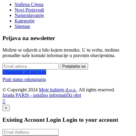
Snižena Cijena
Novi Proizvodi
Najprodavanije
Kategorije
Sitemap
Prijava na newsletter
Možete se odjaviti u bilo kojem trenutku. U tu svrhu, molimo
pronađite naše kontakt informacije u pravnim obavijestima.
Pretplatite se
Odustanite od ugovora
Prati status odustajanja
© Copyright 2024
Moje kuhinje d.o.o.
. All rights reserved.
Izrada PARIS - uslužno informatički obrt

×
Existing Account Login
Login to your account