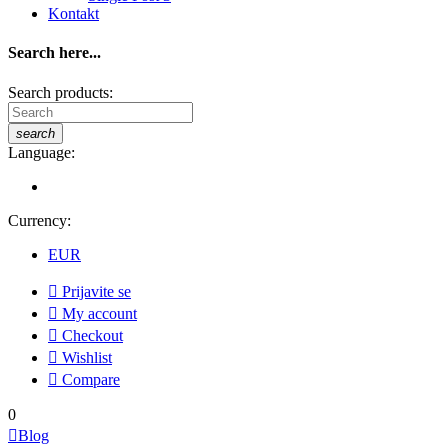
Kontakt
Search here...
Search products:
search
Language:
Currency:
EUR

Prijavite se

My account

Checkout

Wishlist

Compare
0

Blog