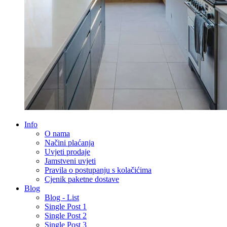
Info
O nama
Načini plaćanja
Uvjeti prodaje
Jamstveni uvjeti
Pravila o postupanju s kolačićima
Cjenik paketne dostave
Blog
Blog - List
Single Post 1
Single Post 2
Single Post 3