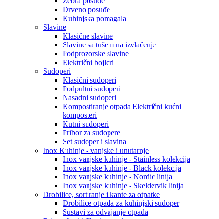
Zebra posuđe
Drveno posuđe
Kuhinjska pomagala
Slavine
Klasične slavine
Slavine sa tušem na izvlačenje
Podprozorske slavine
Električni bojleri
Sudoperi
Klasični sudoperi
Podpultni sudoperi
Nasadni sudoperi
Kompostiranje otpada Električni kućni
komposteri
Kutni sudoperi
Pribor za sudopere
Set sudoper i slavina
Inox Kuhinje - vanjske i unutarnje
Inox vanjske kuhinje - Stainless kolekcija
Inox vanjske kuhinje - Black kolekcija
Inox vanjske kuhinje - Nordic linija
Inox vanjske kuhinje - Skeldervik linija
Drobilice, sortiranje i kante za otpatke
Drobilice otpada za kuhinjski sudoper
Sustavi za odvajanje otpada