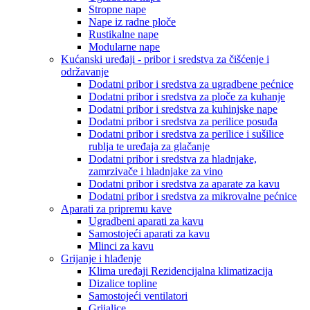
Stropne nape
Nape iz radne ploče
Rustikalne nape
Modularne nape
Kućanski uređaji - pribor i sredstva za čišćenje i
održavanje
Dodatni pribor i sredstva za ugradbene pećnice
Dodatni pribor i sredstva za ploče za kuhanje
Dodatni pribor i sredstva za kuhinjske nape
Dodatni pribor i sredstva za perilice posuđa
Dodatni pribor i sredstva za perilice i sušilice
rublja te uređaja za glačanje
Dodatni pribor i sredstva za hladnjake,
zamrzivače i hladnjake za vino
Dodatni pribor i sredstva za aparate za kavu
Dodatni pribor i sredstva za mikrovalne pećnice
Aparati za pripremu kave
Ugradbeni aparati za kavu
Samostojeći aparati za kavu
Mlinci za kavu
Grijanje i hlađenje
Klima uređaji Rezidencijalna klimatizacija
Dizalice topline
Samostojeći ventilatori
Grijalice