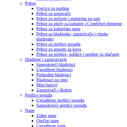
Pribor
Vrećice za prašinu
Pribor za usisavače
Pribor za pečenje i pripremu na pari
Pribor za ploče za kuhanje i CombiSet elemente
Pribor za kuhinjske nape
Pribor za hladnjake, zamrzivače i vinske
hladnjake
Pribor za perilice posuđa
Pribor za aparate za kavu
Pribor za perilice, sušilice i uređaje za glačanje
Hlađenje i zamrzavanje
Samostojeći hladnjaci
Ugradbeni hladnjaci
Podpultni hladnjaci
Hladnjaci za vino
Mini barovi
Zamrzivači i škrinje
Perilice posuđa
Ugradbene perilice posuđa
Samostojeće perilice posuđa
Nape
Zidne nape
Otočne nape
Ugradbene nape