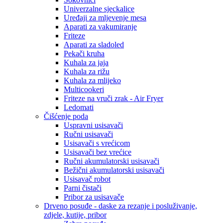
Univerzalne sjeckalice
Uređaji za mljevenje mesa
Aparati za vakumiranje
Friteze
Aparati za sladoled
Pekači kruha
Kuhala za jaja
Kuhala za rižu
Kuhala za mlijeko
Multicookeri
Friteze na vruči zrak - Air Fryer
Ledomati
Čišćenje poda
Uspravni usisavači
Ručni usisavači
Usisavači s vrećicom
Usisavači bez vrećice
Ručni akumulatorski usisavači
Bežični akumulatorski usisavači
Usisavač robot
Parni čistači
Pribor za usisavače
Drveno posuđe - daske za rezanje i posluživanje,
zdjele, kutije, pribor