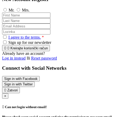
Mr.
Mrs.
I agree to the terms.
*
Sign up for our newsletter


Kreirajte korisnički račun
Already have an account?
Log in instead
Ili
Reset password
Connect with Social Networks
Sign in with Facebook
Sign in with Twitter

Zatvori
×

Can not login without email!
Please check your social account and give the permission to use your email