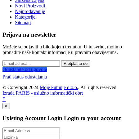
Snižena Cijena
Novi Proizvodi
Najprodavanije
Kategorije
Sitemap
Prijava na newsletter
Možete se odjaviti u bilo kojem trenutku. U tu svrhu, molimo
pronađite naše kontakt informacije u pravnim obavijestima.
Pretplatite se
Odustanite od ugovora
Prati status odustajanja
© Copyright 2024
Moje kuhinje d.o.o.
. All rights reserved.
Izrada PARIS - uslužno informatički obrt

×
Existing Account Login
Login to your account