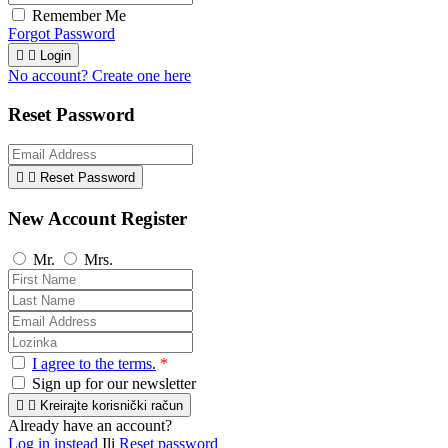
Remember Me
Forgot Password


Login
No account? Create one here
Reset Password


Reset Password
New Account Register
Mr.
Mrs.
I agree to the terms.
*
Sign up for our newsletter


Kreirajte korisnički račun
Already have an account?
Log in instead
Ili
Reset password