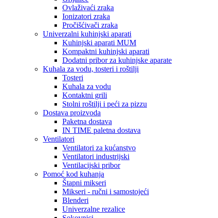
Ovlaživaći zraka
Ionizatori zraka
Pročišćivači zraka
Univerzalni kuhinjski aparati
Kuhinjski aparati MUM
Kompaktni kuhinjski aparati
Dodatni pribor za kuhinjske aparate
Kuhala za vodu, tosteri i roštilji
Tosteri
Kuhala za vodu
Kontaktni grili
Stolni roštilji i peći za pizzu
Dostava proizvoda
Paketna dostava
IN TIME paletna dostava
Ventilatori
Ventilatori za kućanstvo
Ventilatori industrijski
Ventilacijski pribor
Pomoć kod kuhanja
Štapni mikseri
Mikseri - ručni i samostojeći
Blenderi
Univerzalne rezalice
Sokovnici