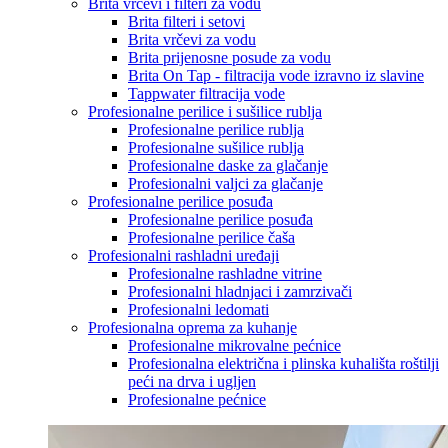
Brita vrčevi i filteri za vodu
Brita filteri i setovi
Brita vrčevi za vodu
Brita prijenosne posude za vodu
Brita On Tap - filtracija vode izravno iz slavine
Tappwater filtracija vode
Profesionalne perilice i sušilice rublja
Profesionalne perilice rublja
Profesionalne sušilice rublja
Profesionalne daske za glačanje
Profesionalni valjci za glačanje
Profesionalne perilice posuđa
Profesionalne perilice posuđa
Profesionalne perilice čaša
Profesionalni rashladni uređaji
Profesionalne rashladne vitrine
Profesionalni hladnjaci i zamrzivači
Profesionalni ledomati
Profesionalna oprema za kuhanje
Profesionalne mikrovalne pećnice
Profesionalna električna i plinska kuhališta roštilji
peći na drva i ugljen
Profesionalne pećnice