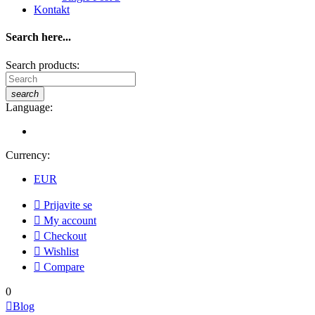
Kontakt
Search here...
Search products:
search
Language:
Currency:
EUR

Prijavite se

My account

Checkout

Wishlist

Compare
0

Blog