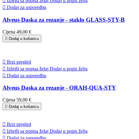

Izbriši sa popisa želaj
Dodaj u popis želja

Dodaj za usporedbu
Alveus Daska za rezanje - staklo GLASS-STY-B
Cijena
49,00 €

Dodaj u košaricu

Brzi pregled

Izbriši sa popisa želaj
Dodaj u popis želja

Dodaj za usporedbu
Alveus Daska za rezanje - ORAH-QUA-STY
Cijena
59,00 €

Dodaj u košaricu

Brzi pregled

Izbriši sa popisa želaj
Dodaj u popis želja

Dodaj za usporedbu