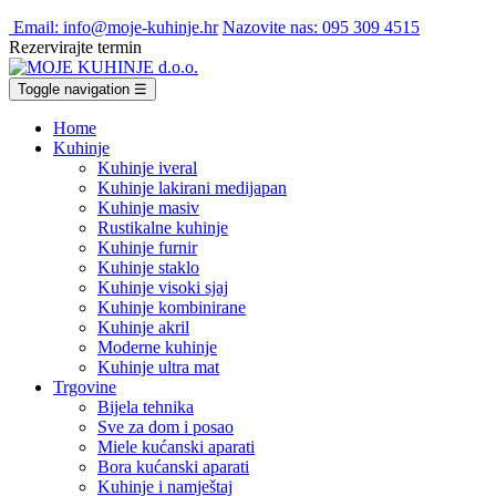
Email: info@moje-kuhinje.hr
Nazovite nas: 095 309 4515
Rezervirajte termin
Toggle navigation
☰
Home
Kuhinje
Kuhinje iveral
Kuhinje lakirani medijapan
Kuhinje masiv
Rustikalne kuhinje
Kuhinje furnir
Kuhinje staklo
Kuhinje visoki sjaj
Kuhinje kombinirane
Kuhinje akril
Moderne kuhinje
Kuhinje ultra mat
Trgovine
Bijela tehnika
Sve za dom i posao
Miele kućanski aparati
Bora kućanski aparati
Kuhinje i namještaj