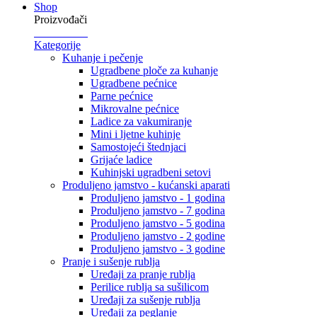
Shop
Proizvođači
Kategorije
Kuhanje i pečenje
Ugradbene ploče za kuhanje
Ugradbene pećnice
Parne pećnice
Mikrovalne pećnice
Ladice za vakumiranje
Mini i ljetne kuhinje
Samostojeći štednjaci
Grijaće ladice
Kuhinjski ugradbeni setovi
Produljeno jamstvo - kućanski aparati
Produljeno jamstvo - 1 godina
Produljeno jamstvo - 7 godina
Produljeno jamstvo - 5 godina
Produljeno jamstvo - 2 godine
Produljeno jamstvo - 3 godine
Pranje i sušenje rublja
Uređaji za pranje rublja
Perilice rublja sa sušilicom
Uređaji za sušenje rublja
Uređaji za peglanje