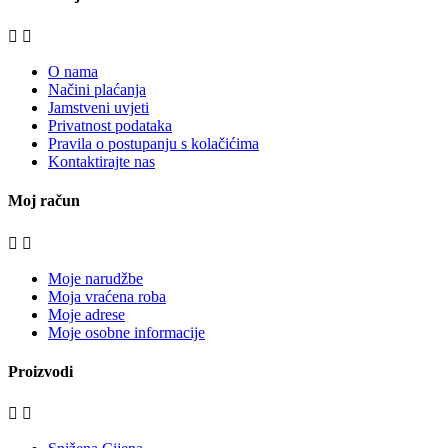


O nama
Načini plaćanja
Jamstveni uvjeti
Privatnost podataka
Pravila o postupanju s kolačićima
Kontaktirajte nas
Moj račun


Moje narudžbe
Moja vraćena roba
Moje adrese
Moje osobne informacije
Proizvodi

