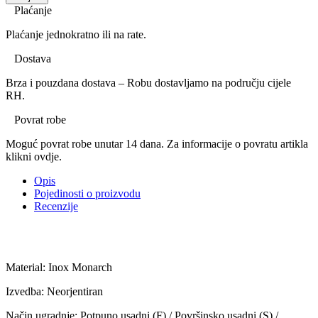
Plaćanje
Plaćanje jednokratno ili na rate.
Dostava
Brza i pouzdana dostava – Robu dostavljamo na području cijele
RH.
Povrat robe
Moguć povrat robe unutar 14 dana. Za informacije o povratu artikla
klikni ovdje.
Opis
Pojedinosti o proizvodu
Recenzije
Material: Inox Monarch
Izvedba: Neorjentiran
Način ugradnje: Potpuno usadni (F) / Površinsko usadni (S) /