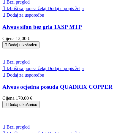

Brzi pregled

Izbriši sa popisa želaj
Dodaj u popis želja

Dodaj za usporedbu
Alveus sifon bez grla 1XSP MTP
Cijena
12,00 €

Dodaj u košaricu

Brzi pregled

Izbriši sa popisa želaj
Dodaj u popis želja

Dodaj za usporedbu
Alveus ocjedna posuda QUADRIX COPPER
Cijena
170,00 €

Dodaj u košaricu

Brzi pregled