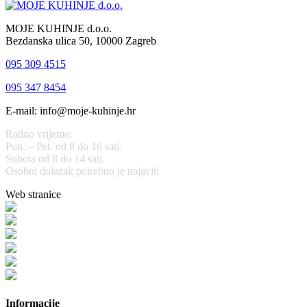
MOJE KUHINJE d.o.o.
Bezdanska ulica 50, 10000 Zagreb
095 309 4515
095 347 8454
E-mail: info@moje-kuhinje.hr
Radno vrijeme:
Pon. – Pet. od 8 do 16 sati.
Subota od 8 do 14 sati.
Osobni dolazak potrebno je najaviti
Web stranice
www.stolarijamraz.com
www.stolarija-mraz.hr
bijela-tehnika.com.hr
bijela-tehnika.com.hr/miele-web-shop/
bijela-tehnika.com.hr/bora/
moje-kuhinje.hr
Informacije