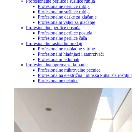
Profesionalne perilice i sušilice rublja
Profesionalne perilice rublja
Profesionalne sušilice rublja
Profesionalne daske za glačanje
Profesionalni valjci za glačanje
Profesionalne perilice posuđa
Profesionalne perilice posuđa
Profesionalne perilice čaša
Profesionalni rashladni uređaji
Profesionalne rashladne vitrine
Profesionalni hladnjaci i zamrzivači
Profesionalni ledomati
Profesionalna oprema za kuhanje
Profesionalne mikrovalne pećnice
Profesionalna električna i plinska kuhališta roštilji 
Profesionalne pećnice