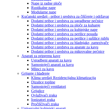
Nape iz radne ploče
Rustikalne nape
Modularne nape
Kućanski uređaji - pribor i sredstva za čišćenje i održava
Dodatni pribor i sredstva za ugradbene pećnice
Dodatni pribor i sredstva za ploče za kuhanje
Dodatni pribor i sredstva za kuhinjske nape
Dodatni pribor i sredstva za perilice posuđa
Dodatni pribor i sredstva za perilice i sušilice rublj
Dodatni pribor i sredstva za hladnjake, zamrzivače
Dodatni pribor i sredstva za aparate za kavu
Dodatni pribor i sredstva za mikrovalne pećnice
Aparati za pripremu kave
Ugradbeni aparati za kavu
Samostojeći aparati za kavu
Mlinci za kavu
Grijanje i hlađenje
Klima uređaji Rezidencijalna klimatizacija
Dizalice topline
Samostojeći ventilatori
Grijalice
Ovlaživaći zraka
Ionizatori zraka
Pročišćivači zraka
Univerzalni kuhinjski aparati