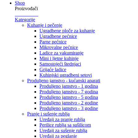
Shop
Proizvođači
Kategorije
Kuhanje i pečenje
Ugradbene ploče za kuhanje
Ugradbene pećnice
Parne pećnice
Mikrovalne pećnice
Ladice za vakumiranje
Mini i ljetne kuhinje
Samostojeći štednjaci
Grijaće ladice
Kuhinjski ugradbeni setovi
Produljeno jamstvo - kućanski aparati
Produljeno jamstvo - 1 godina
Produljeno jamstvo - 7 godina
Produljeno jamstvo - 5 godina
Produljeno jamstvo - 2 godine
Produljeno jamstvo - 3 godine
Pranje i sušenje rublja
Uređaji za pranje rublja
Perilice rublja sa sušilicom
Uređaji za sušenje rublja
Uređaji za peglanje