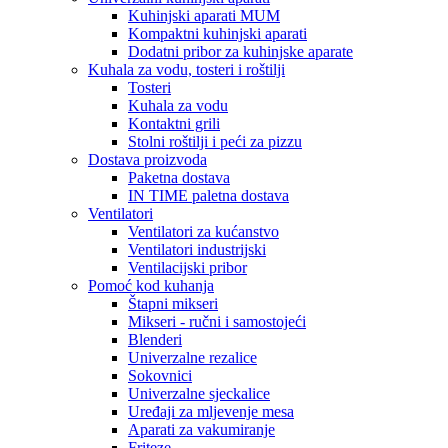
Kuhinjski aparati MUM
Kompaktni kuhinjski aparati
Dodatni pribor za kuhinjske aparate
Kuhala za vodu, tosteri i roštilji
Tosteri
Kuhala za vodu
Kontaktni grili
Stolni roštilji i peći za pizzu
Dostava proizvoda
Paketna dostava
IN TIME paletna dostava
Ventilatori
Ventilatori za kućanstvo
Ventilatori industrijski
Ventilacijski pribor
Pomoć kod kuhanja
Štapni mikseri
Mikseri - ručni i samostojeći
Blenderi
Univerzalne rezalice
Sokovnici
Univerzalne sjeckalice
Uređaji za mljevenje mesa
Aparati za vakumiranje
Friteze