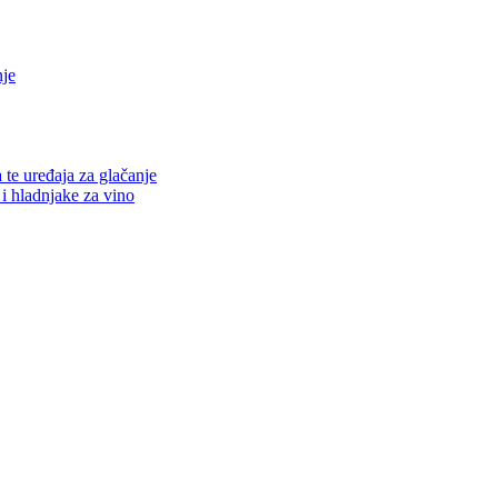
nje
a te uređaja za glačanje
 i hladnjake za vino