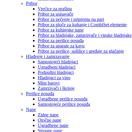
Pribor
Vrećice za prašinu
Pribor za usisavače
Pribor za pečenje i pripremu na pari
Pribor za ploče za kuhanje i CombiSet elemente
Pribor za kuhinjske nape
Pribor za hladnjake, zamrzivače i vinske hladnjake
Pribor za perilice posuđa
Pribor za aparate za kavu
Pribor za perilice, sušilice i uređaje za glačanje
Hlađenje i zamrzavanje
Samostojeći hladnjaci
Ugradbeni hladnjaci
Podpultni hladnjaci
Hladnjaci za vino
Mini barovi
Zamrzivači i škrinje
Perilice posuđa
Ugradbene perilice posuđa
Samostojeće perilice posuđa
Nape
Zidne nape
Otočne nape
Ugradbene nape
Stropne nape