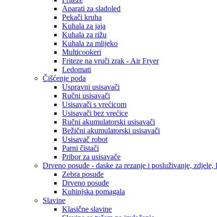
Aparati za sladoled
Pekači kruha
Kuhala za jaja
Kuhala za rižu
Kuhala za mlijeko
Multicookeri
Friteze na vruči zrak - Air Fryer
Ledomati
Čišćenje poda
Uspravni usisavači
Ručni usisavači
Usisavači s vrećicom
Usisavači bez vrećice
Ručni akumulatorski usisavači
Bežični akumulatorski usisavači
Usisavač robot
Parni čistači
Pribor za usisavače
Drveno posuđe - daske za rezanje i posluživanje, zdjele, k
Zebra posuđe
Drveno posuđe
Kuhinjska pomagala
Slavine
Klasične slavine