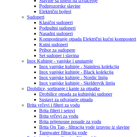
Slavine sa tušem na izvlačenje
Podprozorske slavine
Električni bojleri
Sudoperi
Klasični sudoperi
Podpultni sudoperi
Nasadni sudoperi
Kompostiranje otpada Električni kućni komposteri
Kutni sudoperi
Pribor za sudopere
Set sudoper i slavina
Inox Kuhinje - vanjske i unutarnje
Inox vanjske kuhinje - Stainless kolekcija
Inox vanjske kuhinje - Black kolekcija
Inox vanjske kuhinje - Nordic linija
Inox vanjske kuhinje - Skeldervik linija
Drobilice, sortiranje i kante za otpatke
Drobilice otpada za kuhinjski sudoper
Sustavi za odvajanje otpada
Brita vrčevi i filteri za vodu
Brita filteri i setovi
Brita vrčevi za vodu
Brita prijenosne posude za vodu
Brita On Tap - filtracija vode izravno iz slavine
Tappwater filtracija vode