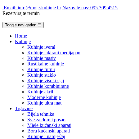
Email: info@moje-kuhinje.hr
Nazovite nas: 095 309 4515
Rezervirajte termin
Toggle navigation
☰
Home
Kuhinje
Kuhinje iveral
Kuhinje lakirani medijapan
Kuhinje masiv
Rustikalne kuhinje
Kuhinje furnir
Kuhinje staklo
Kuhinje visoki sjaj
Kuhinje kombinirane
Kuhinje akril
Moderne kuhinje
Kuhinje ultra mat
Trgovine
Bijela tehnika
Sve za dom i posao
Miele kućanski aparati
Bora kućanski aparati
Kuhinje i namještaj