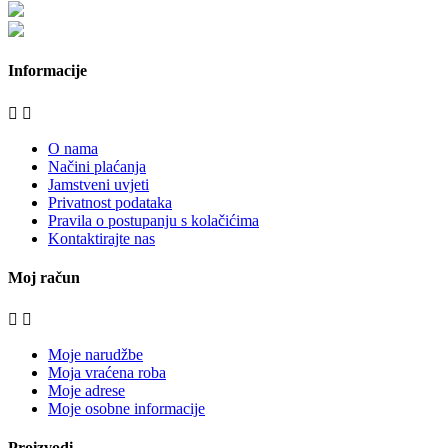
bijela-tehnika.com.hr/bora/
moje-kuhinje.hr
Informacije


O nama
Načini plaćanja
Jamstveni uvjeti
Privatnost podataka
Pravila o postupanju s kolačićima
Kontaktirajte nas
Moj račun


Moje narudžbe
Moja vraćena roba
Moje adrese
Moje osobne informacije
Proizvodi