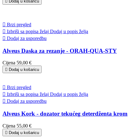

Dodaj u košaricu

Brzi pregled

Izbriši sa popisa želaj
Dodaj u popis želja

Dodaj za usporedbu
Alveus Daska za rezanje - ORAH-QUA-STY
Cijena
59,00 €

Dodaj u košaricu

Brzi pregled

Izbriši sa popisa želaj
Dodaj u popis želja

Dodaj za usporedbu
Alveus Kork - dozator tekućeg deterdženta krom
Cijena
55,00 €

Dodaj u košaricu