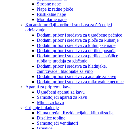
Stropne nape
Nape iz radne ploče
Rustikalne nape
Modularne nape
Kućanski uređaji - pribor i sredstva za čišćenje i
održavanje
Dodatni pribor i sredstva za ugradbene pećnice
Dodatni pribor i sredstva za ploče za kuhanje
Dodatni pribor i sredstva za kuhinjske nape
Dodatni pribor i sredstva za perilice posuđa
Dodatni pribor i sredstva za perilice i sušilice
rublja te uređaja za glačanje
Dodatni pribor i sredstva za hladnjake,
zamrzivače i hladnjake za vino
Dodatni pribor i sredstva za aparate za kavu
Dodatni pribor i sredstva za mikrovalne pećnice
Aparati za pripremu kave
Ugradbeni aparati za kavu
Samostojeći aparati za kavu
Mlinci za kavu
Grijanje i hlađenje
Klima uređaji Rezidencijalna klimatizacija
Dizalice topline
Samostojeći ventilatori
Grijalice