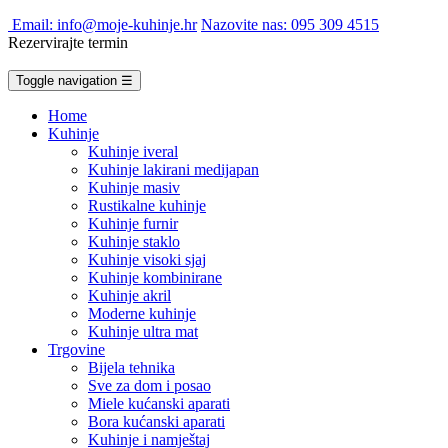
Email: info@moje-kuhinje.hr
Nazovite nas: 095 309 4515
Rezervirajte termin
Toggle navigation
☰
Home
Kuhinje
Kuhinje iveral
Kuhinje lakirani medijapan
Kuhinje masiv
Rustikalne kuhinje
Kuhinje furnir
Kuhinje staklo
Kuhinje visoki sjaj
Kuhinje kombinirane
Kuhinje akril
Moderne kuhinje
Kuhinje ultra mat
Trgovine
Bijela tehnika
Sve za dom i posao
Miele kućanski aparati
Bora kućanski aparati
Kuhinje i namještaj