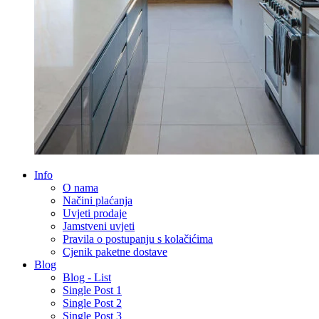
Info
O nama
Načini plaćanja
Uvjeti prodaje
Jamstveni uvjeti
Pravila o postupanju s kolačićima
Cjenik paketne dostave
Blog
Blog - List
Single Post 1
Single Post 2
Single Post 3