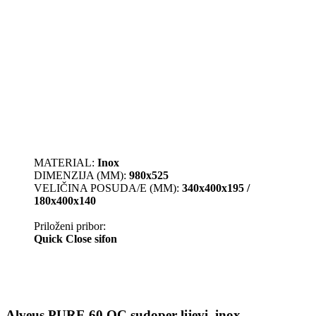
MATERIAL:
Inox
DIMENZIJA (MM):
980x525
VELIČINA POSUDA/E (MM):
340x400x195 /
180x400x140
Priloženi pribor:
Quick Close sifon
Alveus PURE 60 QC sudoper lijevi, inox