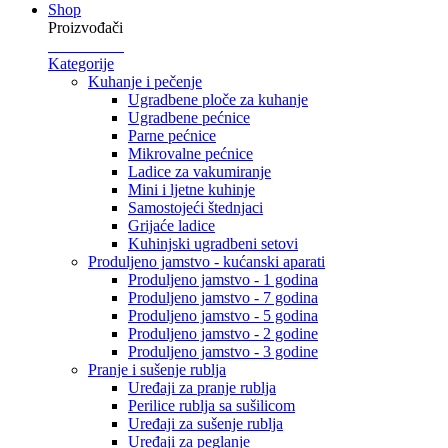
Shop
Proizvođači
Kategorije
Kuhanje i pečenje
Ugradbene ploče za kuhanje
Ugradbene pećnice
Parne pećnice
Mikrovalne pećnice
Ladice za vakumiranje
Mini i ljetne kuhinje
Samostojeći štednjaci
Grijaće ladice
Kuhinjski ugradbeni setovi
Produljeno jamstvo - kućanski aparati
Produljeno jamstvo - 1 godina
Produljeno jamstvo - 7 godina
Produljeno jamstvo - 5 godina
Produljeno jamstvo - 2 godine
Produljeno jamstvo - 3 godine
Pranje i sušenje rublja
Uređaji za pranje rublja
Perilice rublja sa sušilicom
Uređaji za sušenje rublja
Uređaji za peglanje