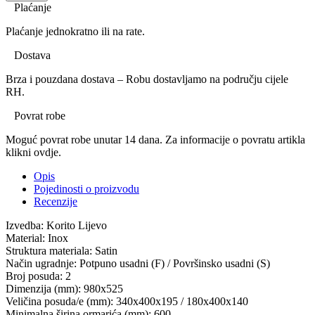
Plaćanje
Plaćanje jednokratno ili na rate.
Dostava
Brza i pouzdana dostava – Robu dostavljamo na području cijele
RH.
Povrat robe
Moguć povrat robe unutar 14 dana. Za informacije o povratu artikla
klikni ovdje.
Opis
Pojedinosti o proizvodu
Recenzije
Izvedba: Korito Lijevo
Material: Inox
Struktura materiala: Satin
Način ugradnje: Potpuno usadni (F) / Površinsko usadni (S)
Broj posuda: 2
Dimenzija (mm): 980x525
Veličina posuda/e (mm): 340x400x195 / 180x400x140
Minimalna širina ormarića (mm): 600