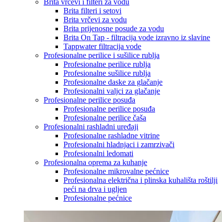
Brita vrčevi i filteri za vodu
Brita filteri i setovi
Brita vrčevi za vodu
Brita prijenosne posude za vodu
Brita On Tap - filtracija vode izravno iz slavine
Tappwater filtracija vode
Profesionalne perilice i sušilice rublja
Profesionalne perilice rublja
Profesionalne sušilice rublja
Profesionalne daske za glačanje
Profesionalni valjci za glačanje
Profesionalne perilice posuđa
Profesionalne perilice posuđa
Profesionalne perilice čaša
Profesionalni rashladni uređaji
Profesionalne rashladne vitrine
Profesionalni hladnjaci i zamrzivači
Profesionalni ledomati
Profesionalna oprema za kuhanje
Profesionalne mikrovalne pećnice
Profesionalna električna i plinska kuhališta roštilji
peći na drva i ugljen
Profesionalne pećnice