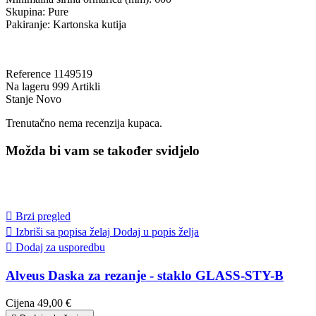
Skupina: Pure
Pakiranje: Kartonska kutija
Reference
1149519
Na lageru
999 Artikli
Stanje
Novo
Trenutačno nema recenzija kupaca.
Možda bi vam se također svidjelo

Brzi pregled

Izbriši sa popisa želaj
Dodaj u popis želja

Dodaj za usporedbu
Alveus Daska za rezanje - staklo GLASS-STY-B
Cijena
49,00 €