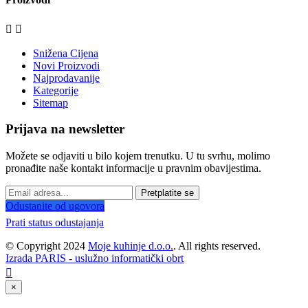


Snižena Cijena
Novi Proizvodi
Najprodavanije
Kategorije
Sitemap
Prijava na newsletter
Možete se odjaviti u bilo kojem trenutku. U tu svrhu, molimo
pronađite naše kontakt informacije u pravnim obavijestima.
Pretplatite se
Odustanite od ugovora
Prati status odustajanja
© Copyright 2024
Moje kuhinje d.o.o.
. All rights reserved.
Izrada PARIS - uslužno informatički obrt

×