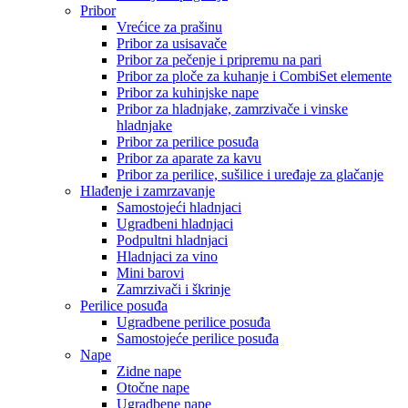
Pribor
Vrećice za prašinu
Pribor za usisavače
Pribor za pečenje i pripremu na pari
Pribor za ploče za kuhanje i CombiSet elemente
Pribor za kuhinjske nape
Pribor za hladnjake, zamrzivače i vinske
hladnjake
Pribor za perilice posuđa
Pribor za aparate za kavu
Pribor za perilice, sušilice i uređaje za glačanje
Hlađenje i zamrzavanje
Samostojeći hladnjaci
Ugradbeni hladnjaci
Podpultni hladnjaci
Hladnjaci za vino
Mini barovi
Zamrzivači i škrinje
Perilice posuđa
Ugradbene perilice posuđa
Samostojeće perilice posuđa
Nape
Zidne nape
Otočne nape
Ugradbene nape