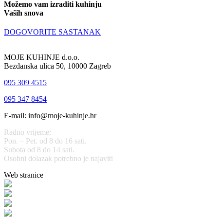
Možemo vam izraditi kuhinju
Vaših snova
DOGOVORITE SASTANAK
MOJE KUHINJE d.o.o.
Bezdanska ulica 50, 10000 Zagreb
095 309 4515
095 347 8454
E-mail: info@moje-kuhinje.hr
Radno vrijeme:
Pon. – Pet. od 8 do 16 sati.
Subota od 8 do 14 sati.
Osobni dolazak potrebno je najaviti
Web stranice
www.stolarijamraz.com
www.stolarija-mraz.hr
bijela-tehnika.com.hr
bijela-tehnika.com.hr/miele-web-shop/