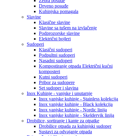
Zebra posuđe
Drveno posuđe
Kuhinjska pomagala
Slavine
Klasične slavine
Slavine sa tušem na izvlačenje
Podprozorske slavine
Električni bojleri
Sudoperi
Klasični sudoperi
Podpultni sudoperi
Nasadni sudoperi
Kompostiranje otpada Električni kućni
komposteri
Kutni sudoperi
Pribor za sudopere
Set sudoper i slavina
Inox Kuhinje - vanjske i unutarnje
Inox vanjske kuhinje - Stainless kolekcija
Inox vanjske kuhinje - Black kolekcija
Inox vanjske kuhinje - Nordic linija
Inox vanjske kuhinje - Skeldervik linija
Drobilice, sortiranje i kante za otpatke
Drobilice otpada za kuhinjski sudoper
Sustavi za odvajanje otpada