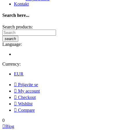
Kontakt
Search here...
Search products:
search
Language:
Currency:
EUR

Prijavite se

My account

Checkout

Wishlist

Compare
0

Blog