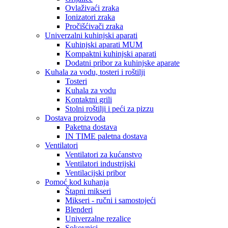
Ovlaživaći zraka
Ionizatori zraka
Pročišćivači zraka
Univerzalni kuhinjski aparati
Kuhinjski aparati MUM
Kompaktni kuhinjski aparati
Dodatni pribor za kuhinjske aparate
Kuhala za vodu, tosteri i roštilji
Tosteri
Kuhala za vodu
Kontaktni grili
Stolni roštilji i peći za pizzu
Dostava proizvoda
Paketna dostava
IN TIME paletna dostava
Ventilatori
Ventilatori za kućanstvo
Ventilatori industrijski
Ventilacijski pribor
Pomoć kod kuhanja
Štapni mikseri
Mikseri - ručni i samostojeći
Blenderi
Univerzalne rezalice
Sokovnici