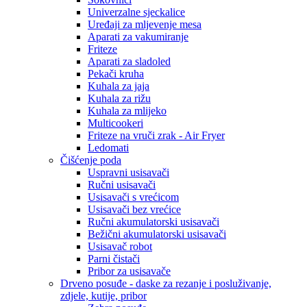
Univerzalne sjeckalice
Uređaji za mljevenje mesa
Aparati za vakumiranje
Friteze
Aparati za sladoled
Pekači kruha
Kuhala za jaja
Kuhala za rižu
Kuhala za mlijeko
Multicookeri
Friteze na vruči zrak - Air Fryer
Ledomati
Čišćenje poda
Uspravni usisavači
Ručni usisavači
Usisavači s vrećicom
Usisavači bez vrećice
Ručni akumulatorski usisavači
Bežični akumulatorski usisavači
Usisavač robot
Parni čistači
Pribor za usisavače
Drveno posuđe - daske za rezanje i posluživanje,
zdjele, kutije, pribor