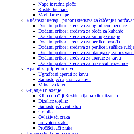
Nape iz radne ploče
Rustikalne nape
Modularne nape
Kućanski uređaji - pribor i sredstva za čišćenje i održava
Dodatni pribor i sredstva za ugradbene pećnice
Dodatni pribor i sredstva za ploče za kuhanje
Dodatni pribor i sredstva za kuhinjske nape
Dodatni pribor i sredstva za perilice posuđa
Dodatni pribor i sredstva za perilice i sušilice rublj
Dodatni pribor i sredstva za hladnjake, zamrzivače
Dodatni pribor i sredstva za aparate za kavu
Dodatni pribor i sredstva za mikrovalne pećnice
Aparati za pripremu kave
Ugradbeni aparati za kavu
Samostojeći aparati za kavu
Mlinci za kavu
Grijanje i hlađenje
Klima uređaji Rezidencijalna klimatizacija
Dizalice topline
Samostojeći ventilatori
Grijalice
Ovlaživaći zraka
Ionizatori zraka
Pročišćivači zraka
Univerzalni kuhinjski aparati