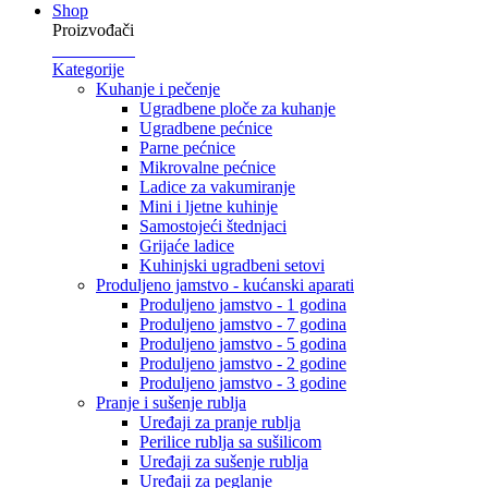
Shop
Proizvođači
Kategorije
Kuhanje i pečenje
Ugradbene ploče za kuhanje
Ugradbene pećnice
Parne pećnice
Mikrovalne pećnice
Ladice za vakumiranje
Mini i ljetne kuhinje
Samostojeći štednjaci
Grijaće ladice
Kuhinjski ugradbeni setovi
Produljeno jamstvo - kućanski aparati
Produljeno jamstvo - 1 godina
Produljeno jamstvo - 7 godina
Produljeno jamstvo - 5 godina
Produljeno jamstvo - 2 godine
Produljeno jamstvo - 3 godine
Pranje i sušenje rublja
Uređaji za pranje rublja
Perilice rublja sa sušilicom
Uređaji za sušenje rublja
Uređaji za peglanje