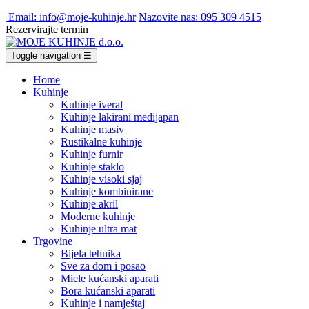
Email: info@moje-kuhinje.hr
Nazovite nas: 095 309 4515
Rezervirajte termin
Toggle navigation
☰
Home
Kuhinje
Kuhinje iveral
Kuhinje lakirani medijapan
Kuhinje masiv
Rustikalne kuhinje
Kuhinje furnir
Kuhinje staklo
Kuhinje visoki sjaj
Kuhinje kombinirane
Kuhinje akril
Moderne kuhinje
Kuhinje ultra mat
Trgovine
Bijela tehnika
Sve za dom i posao
Miele kućanski aparati
Bora kućanski aparati
Kuhinje i namještaj