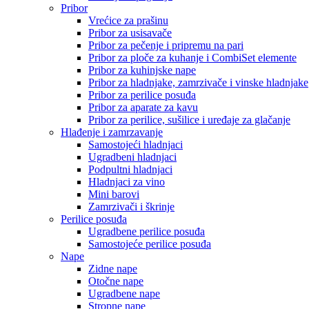
Pribor
Vrećice za prašinu
Pribor za usisavače
Pribor za pečenje i pripremu na pari
Pribor za ploče za kuhanje i CombiSet elemente
Pribor za kuhinjske nape
Pribor za hladnjake, zamrzivače i vinske hladnjake
Pribor za perilice posuđa
Pribor za aparate za kavu
Pribor za perilice, sušilice i uređaje za glačanje
Hlađenje i zamrzavanje
Samostojeći hladnjaci
Ugradbeni hladnjaci
Podpultni hladnjaci
Hladnjaci za vino
Mini barovi
Zamrzivači i škrinje
Perilice posuđa
Ugradbene perilice posuđa
Samostojeće perilice posuđa
Nape
Zidne nape
Otočne nape
Ugradbene nape
Stropne nape