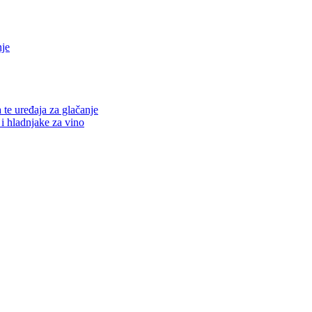
nje
a te uređaja za glačanje
 i hladnjake za vino