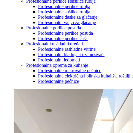
Profesionalne perilice i sušilice rublja
Profesionalne perilice rublja
Profesionalne sušilice rublja
Profesionalne daske za glačanje
Profesionalni valjci za glačanje
Profesionalne perilice posuđa
Profesionalne perilice posuđa
Profesionalne perilice čaša
Profesionalni rashladni uređaji
Profesionalne rashladne vitrine
Profesionalni hladnjaci i zamrzivači
Profesionalni ledomati
Profesionalna oprema za kuhanje
Profesionalne mikrovalne pećnice
Profesionalna električna i plinska kuhališta roštilji 
Profesionalne pećnice