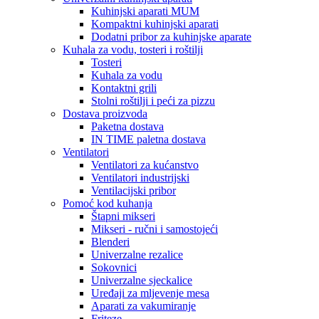
Kuhinjski aparati MUM
Kompaktni kuhinjski aparati
Dodatni pribor za kuhinjske aparate
Kuhala za vodu, tosteri i roštilji
Tosteri
Kuhala za vodu
Kontaktni grili
Stolni roštilji i peći za pizzu
Dostava proizvoda
Paketna dostava
IN TIME paletna dostava
Ventilatori
Ventilatori za kućanstvo
Ventilatori industrijski
Ventilacijski pribor
Pomoć kod kuhanja
Štapni mikseri
Mikseri - ručni i samostojeći
Blenderi
Univerzalne rezalice
Sokovnici
Univerzalne sjeckalice
Uređaji za mljevenje mesa
Aparati za vakumiranje
Friteze