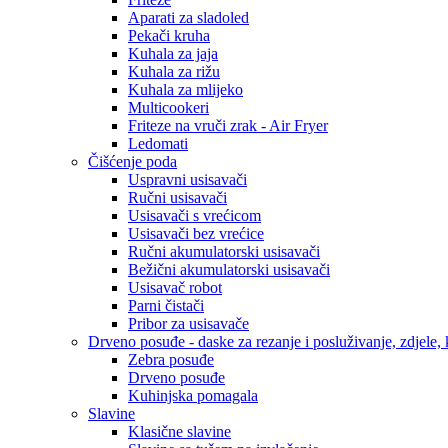
Aparati za sladoled
Pekači kruha
Kuhala za jaja
Kuhala za rižu
Kuhala za mlijeko
Multicookeri
Friteze na vruči zrak - Air Fryer
Ledomati
Čišćenje poda
Uspravni usisavači
Ručni usisavači
Usisavači s vrećicom
Usisavači bez vrećice
Ručni akumulatorski usisavači
Bežični akumulatorski usisavači
Usisavač robot
Parni čistači
Pribor za usisavače
Drveno posuđe - daske za rezanje i posluživanje, zdjele, k
Zebra posuđe
Drveno posuđe
Kuhinjska pomagala
Slavine
Klasične slavine