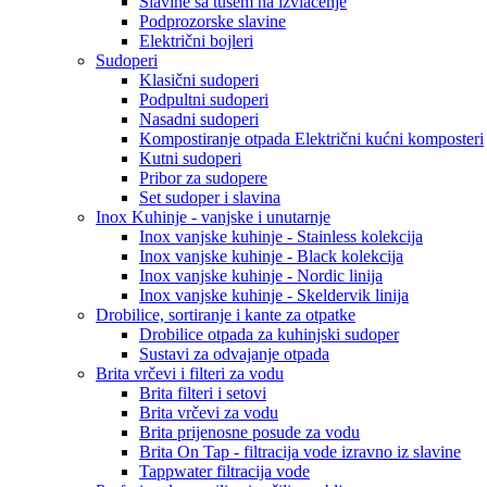
Slavine sa tušem na izvlačenje
Podprozorske slavine
Električni bojleri
Sudoperi
Klasični sudoperi
Podpultni sudoperi
Nasadni sudoperi
Kompostiranje otpada Električni kućni komposteri
Kutni sudoperi
Pribor za sudopere
Set sudoper i slavina
Inox Kuhinje - vanjske i unutarnje
Inox vanjske kuhinje - Stainless kolekcija
Inox vanjske kuhinje - Black kolekcija
Inox vanjske kuhinje - Nordic linija
Inox vanjske kuhinje - Skeldervik linija
Drobilice, sortiranje i kante za otpatke
Drobilice otpada za kuhinjski sudoper
Sustavi za odvajanje otpada
Brita vrčevi i filteri za vodu
Brita filteri i setovi
Brita vrčevi za vodu
Brita prijenosne posude za vodu
Brita On Tap - filtracija vode izravno iz slavine
Tappwater filtracija vode