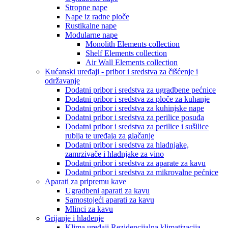
Stropne nape
Nape iz radne ploče
Rustikalne nape
Modularne nape
Monolith Elements collection
Shelf Elements collection
Air Wall Elements collection
Kućanski uređaji - pribor i sredstva za čišćenje i
održavanje
Dodatni pribor i sredstva za ugradbene pećnice
Dodatni pribor i sredstva za ploče za kuhanje
Dodatni pribor i sredstva za kuhinjske nape
Dodatni pribor i sredstva za perilice posuđa
Dodatni pribor i sredstva za perilice i sušilice
rublja te uređaja za glačanje
Dodatni pribor i sredstva za hladnjake,
zamrzivače i hladnjake za vino
Dodatni pribor i sredstva za aparate za kavu
Dodatni pribor i sredstva za mikrovalne pećnice
Aparati za pripremu kave
Ugradbeni aparati za kavu
Samostojeći aparati za kavu
Mlinci za kavu
Grijanje i hlađenje
Klima uređaji Rezidencijalna klimatizacija