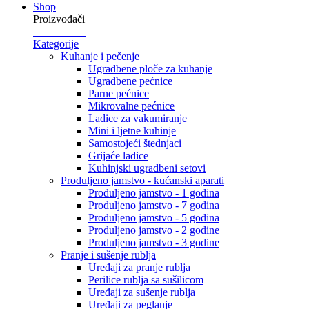
Shop
Proizvođači
Kategorije
Kuhanje i pečenje
Ugradbene ploče za kuhanje
Ugradbene pećnice
Parne pećnice
Mikrovalne pećnice
Ladice za vakumiranje
Mini i ljetne kuhinje
Samostojeći štednjaci
Grijaće ladice
Kuhinjski ugradbeni setovi
Produljeno jamstvo - kućanski aparati
Produljeno jamstvo - 1 godina
Produljeno jamstvo - 7 godina
Produljeno jamstvo - 5 godina
Produljeno jamstvo - 2 godine
Produljeno jamstvo - 3 godine
Pranje i sušenje rublja
Uređaji za pranje rublja
Perilice rublja sa sušilicom
Uređaji za sušenje rublja
Uređaji za peglanje