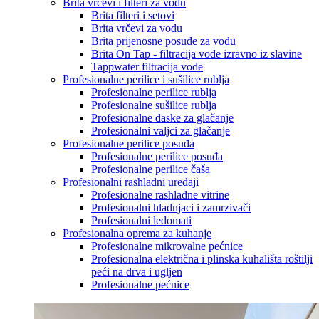
Brita vrčevi i filteri za vodu
Brita filteri i setovi
Brita vrčevi za vodu
Brita prijenosne posude za vodu
Brita On Tap - filtracija vode izravno iz slavine
Tappwater filtracija vode
Profesionalne perilice i sušilice rublja
Profesionalne perilice rublja
Profesionalne sušilice rublja
Profesionalne daske za glačanje
Profesionalni valjci za glačanje
Profesionalne perilice posuđa
Profesionalne perilice posuđa
Profesionalne perilice čaša
Profesionalni rashladni uređaji
Profesionalne rashladne vitrine
Profesionalni hladnjaci i zamrzivači
Profesionalni ledomati
Profesionalna oprema za kuhanje
Profesionalne mikrovalne pećnice
Profesionalna električna i plinska kuhališta roštilji
peći na drva i ugljen
Profesionalne pećnice