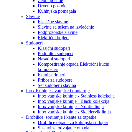
Zebra posuđe
Drveno posuđe
Kuhinjska pomagala
Slavine
Klasične slavine
Slavine sa tušem na izvlačenje
Podprozorske slavine
Električni bojleri
Sudoperi
Klasični sudoperi
Podpultni sudoperi
Nasadni sudoperi
Kompostiranje otpada Električni kućni
komposteri
Kutni sudoperi
Pribor za sudopere
Set sudoper i slavina
Inox Kuhinje - vanjske i unutarnje
Inox vanjske kuhinje - Stainless kolekcija
Inox vanjske kuhinje - Black kolekcija
Inox vanjske kuhinje - Nordic linija
Inox vanjske kuhinje - Skeldervik linija
Drobilice, sortiranje i kante za otpatke
Drobilice otpada za kuhinjski sudoper
Sustavi za odvajanje otpada