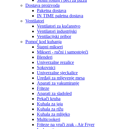
Stolni roštilji i peći za pizzu
Dostava proizvoda
Paketna dostava
IN TIME paletna dostava
Ventilatori
Ventilatori za kućanstvo
Ventilatori industrijski
Ventilacijski pribor
Pomoć kod kuhanja
Štapni mikseri
Mikseri - ručni i samostojeći
Blenderi
Univerzalne rezalice
Sokovnici
Univerzalne sjeckalice
Uređaji za mljevenje mesa
Aparati za vakumiranje
Friteze
Aparati za sladoled
Pekači kruha
Kuhala za jaja
Kuhala za rižu
Kuhala za mlijeko
Multicookeri
Friteze na vruči zrak - Air Fryer