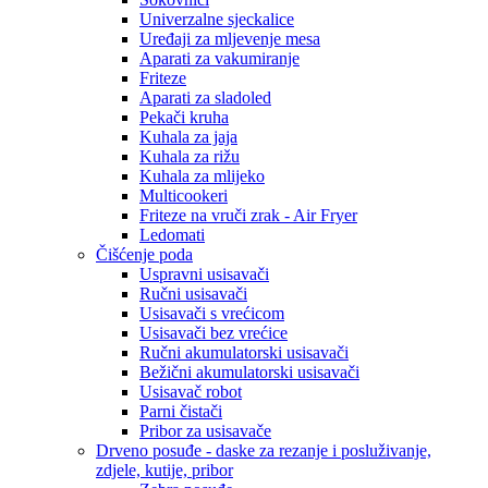
Univerzalne sjeckalice
Uređaji za mljevenje mesa
Aparati za vakumiranje
Friteze
Aparati za sladoled
Pekači kruha
Kuhala za jaja
Kuhala za rižu
Kuhala za mlijeko
Multicookeri
Friteze na vruči zrak - Air Fryer
Ledomati
Čišćenje poda
Uspravni usisavači
Ručni usisavači
Usisavači s vrećicom
Usisavači bez vrećice
Ručni akumulatorski usisavači
Bežični akumulatorski usisavači
Usisavač robot
Parni čistači
Pribor za usisavače
Drveno posuđe - daske za rezanje i posluživanje,
zdjele, kutije, pribor