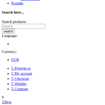
Kontakt
Search here...
Search products:
search
Language:
Currency:
EUR

Prijavite se

My account

Checkout

Wishlist

Compare
0

Blog