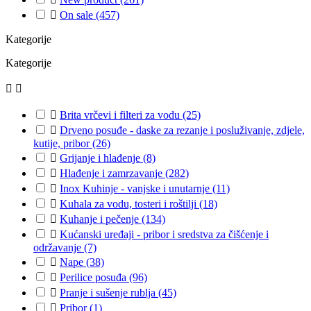

On sale
(457)
Kategorije
Kategorije



Brita vrčevi i filteri za vodu
(25)

Drveno posuđe - daske za rezanje i posluživanje, zdjele,
kutije, pribor
(26)

Grijanje i hlađenje
(8)

Hlađenje i zamrzavanje
(282)

Inox Kuhinje - vanjske i unutarnje
(11)

Kuhala za vodu, tosteri i roštilji
(18)

Kuhanje i pečenje
(134)

Kućanski uređaji - pribor i sredstva za čišćenje i
održavanje
(7)

Nape
(38)

Perilice posuđa
(96)

Pranje i sušenje rublja
(45)

Pribor
(1)