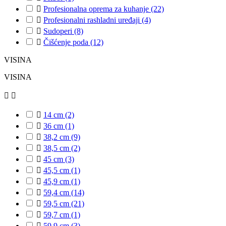

Profesionalna oprema za kuhanje
(22)

Profesionalni rashladni uređaji
(4)

Sudoperi
(8)

Čišćenje poda
(12)
VISINA
VISINA



14 cm
(2)

36 cm
(1)

38,2 cm
(9)

38,5 cm
(2)

45 cm
(3)

45,5 cm
(1)

45,9 cm
(1)

59,4 cm
(14)

59,5 cm
(21)

59,7 cm
(1)

59,9 cm
(3)