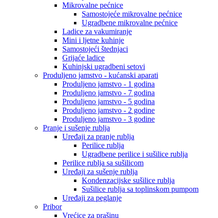
Mikrovalne pećnice
Samostojeće mikrovalne pećnice
Ugradbene mikrovalne pećnice
Ladice za vakumiranje
Mini i ljetne kuhinje
Samostojeći štednjaci
Grijaće ladice
Kuhinjski ugradbeni setovi
Produljeno jamstvo - kućanski aparati
Produljeno jamstvo - 1 godina
Produljeno jamstvo - 7 godina
Produljeno jamstvo - 5 godina
Produljeno jamstvo - 2 godine
Produljeno jamstvo - 3 godine
Pranje i sušenje rublja
Uređaji za pranje rublja
Perilice rublja
Ugradbene perilice i sušilice rublja
Perilice rublja sa sušilicom
Uređaji za sušenje rublja
Kondenzacijske sušilice rublja
Sušilice rublja sa toplinskom pumpom
Uređaji za peglanje
Pribor
Vrećice za prašinu