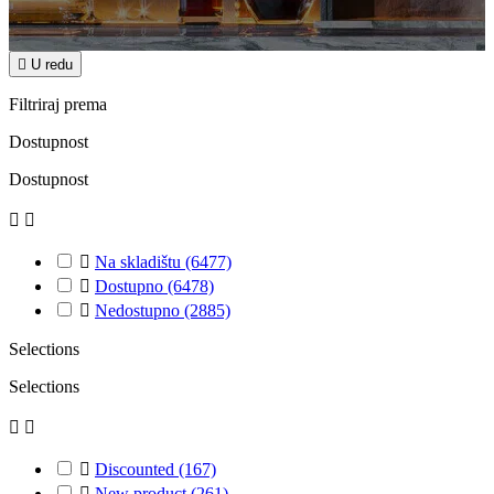

U redu
Filtriraj prema
Dostupnost
Dostupnost



Na skladištu
(6477)

Dostupno
(6478)

Nedostupno
(2885)
Selections
Selections



Discounted
(167)

New product
(261)