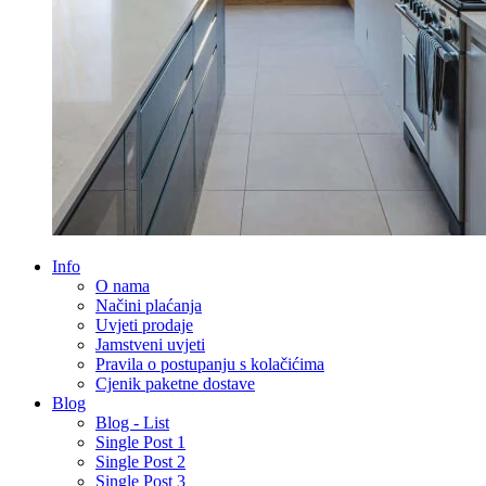
Info
O nama
Načini plaćanja
Uvjeti prodaje
Jamstveni uvjeti
Pravila o postupanju s kolačićima
Cjenik paketne dostave
Blog
Blog - List
Single Post 1
Single Post 2
Single Post 3