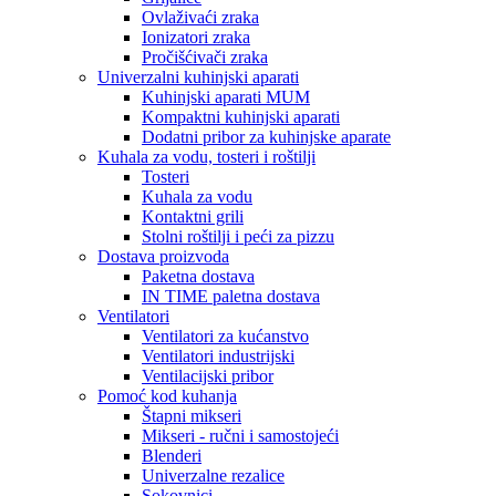
Ovlaživaći zraka
Ionizatori zraka
Pročišćivači zraka
Univerzalni kuhinjski aparati
Kuhinjski aparati MUM
Kompaktni kuhinjski aparati
Dodatni pribor za kuhinjske aparate
Kuhala za vodu, tosteri i roštilji
Tosteri
Kuhala za vodu
Kontaktni grili
Stolni roštilji i peći za pizzu
Dostava proizvoda
Paketna dostava
IN TIME paletna dostava
Ventilatori
Ventilatori za kućanstvo
Ventilatori industrijski
Ventilacijski pribor
Pomoć kod kuhanja
Štapni mikseri
Mikseri - ručni i samostojeći
Blenderi
Univerzalne rezalice
Sokovnici