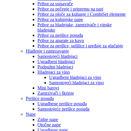
Pribor za usisavače
Pribor za pečenje i pripremu na pari
Pribor za ploče za kuhanje i CombiSet elemente
Pribor za kuhinjske nape
Pribor za hladnjake, zamrzivače i vinske
hladnjake
Pribor za perilice posuđa
Pribor za aparate za kavu
Pribor za perilice, sušilice i uređaje za glačanje
Hlađenje i zamrzavanje
Samostojeći hladnjaci
Ugradbeni hladnjaci
Podpultni hladnjaci
Hladnjaci za vino
Ugradbeni hladnjaci za vino
Samostojeći hladnjaci za vino
Mini barovi
Zamrzivači i škrinje
Perilice posuđa
Ugradbene perilice posuđa
Samostojeće perilice posuđa
Nape
Zidne nape
Otočne nape
Ugradbene nape