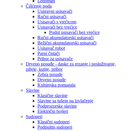
Ledomati
Čišćenje poda
Uspravni usisavači
Ručni usisavači
Usisavači s vrećicom
Usisavači bez vrećice
Podni usisavači bez vrećice
Ručni akumulatorski usisavači
Bežični akumulatorski usisavači
Usisavač robot
Parni čistači
Pribor za usisavače
Drveno posuđe - daske za rezanje i posluživanje,
zdjele, kutije, pribor
Zebra posuđe
Drveno posuđe
Kuhinjska pomagala
Slavine
Klasične slavine
Slavine sa tušem na izvlačenje
Podprozorske slavine
Električni bojleri
Sudoperi
Klasični sudoperi
Podpultni sudoperi