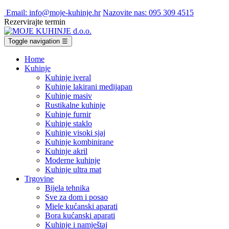
Email: info@moje-kuhinje.hr
Nazovite nas: 095 309 4515
Rezervirajte termin
Toggle navigation
☰
Home
Kuhinje
Kuhinje iveral
Kuhinje lakirani medijapan
Kuhinje masiv
Rustikalne kuhinje
Kuhinje furnir
Kuhinje staklo
Kuhinje visoki sjaj
Kuhinje kombinirane
Kuhinje akril
Moderne kuhinje
Kuhinje ultra mat
Trgovine
Bijela tehnika
Sve za dom i posao
Miele kućanski aparati
Bora kućanski aparati
Kuhinje i namještaj