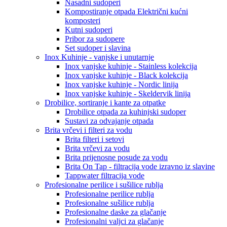
Nasadni sudoperi
Kompostiranje otpada Električni kućni
komposteri
Kutni sudoperi
Pribor za sudopere
Set sudoper i slavina
Inox Kuhinje - vanjske i unutarnje
Inox vanjske kuhinje - Stainless kolekcija
Inox vanjske kuhinje - Black kolekcija
Inox vanjske kuhinje - Nordic linija
Inox vanjske kuhinje - Skeldervik linija
Drobilice, sortiranje i kante za otpatke
Drobilice otpada za kuhinjski sudoper
Sustavi za odvajanje otpada
Brita vrčevi i filteri za vodu
Brita filteri i setovi
Brita vrčevi za vodu
Brita prijenosne posude za vodu
Brita On Tap - filtracija vode izravno iz slavine
Tappwater filtracija vode
Profesionalne perilice i sušilice rublja
Profesionalne perilice rublja
Profesionalne sušilice rublja
Profesionalne daske za glačanje
Profesionalni valjci za glačanje