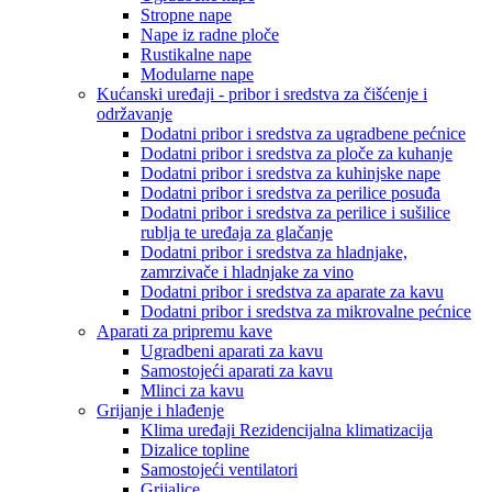
Stropne nape
Nape iz radne ploče
Rustikalne nape
Modularne nape
Kućanski uređaji - pribor i sredstva za čišćenje i
održavanje
Dodatni pribor i sredstva za ugradbene pećnice
Dodatni pribor i sredstva za ploče za kuhanje
Dodatni pribor i sredstva za kuhinjske nape
Dodatni pribor i sredstva za perilice posuđa
Dodatni pribor i sredstva za perilice i sušilice
rublja te uređaja za glačanje
Dodatni pribor i sredstva za hladnjake,
zamrzivače i hladnjake za vino
Dodatni pribor i sredstva za aparate za kavu
Dodatni pribor i sredstva za mikrovalne pećnice
Aparati za pripremu kave
Ugradbeni aparati za kavu
Samostojeći aparati za kavu
Mlinci za kavu
Grijanje i hlađenje
Klima uređaji Rezidencijalna klimatizacija
Dizalice topline
Samostojeći ventilatori
Grijalice