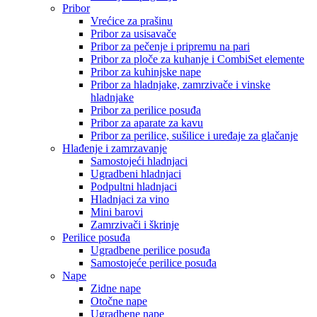
Pribor
Vrećice za prašinu
Pribor za usisavače
Pribor za pečenje i pripremu na pari
Pribor za ploče za kuhanje i CombiSet elemente
Pribor za kuhinjske nape
Pribor za hladnjake, zamrzivače i vinske
hladnjake
Pribor za perilice posuđa
Pribor za aparate za kavu
Pribor za perilice, sušilice i uređaje za glačanje
Hlađenje i zamrzavanje
Samostojeći hladnjaci
Ugradbeni hladnjaci
Podpultni hladnjaci
Hladnjaci za vino
Mini barovi
Zamrzivači i škrinje
Perilice posuđa
Ugradbene perilice posuđa
Samostojeće perilice posuđa
Nape
Zidne nape
Otočne nape
Ugradbene nape