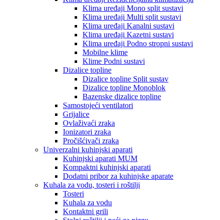
Klima uređaji Mono split sustavi
Klima uređaji Multi split sustavi
Klima uređaji Kanalni sustavi
Klima uređaji Kazetni sustavi
Klima uređaji Podno stropni sustavi
Mobilne klime
Klime Podni sustavi
Dizalice topline
Dizalice topline Split sustav
Dizalice topline Monoblok
Bazenske dizalice topline
Samostojeći ventilatori
Grijalice
Ovlaživaći zraka
Ionizatori zraka
Pročišćivači zraka
Univerzalni kuhinjski aparati
Kuhinjski aparati MUM
Kompaktni kuhinjski aparati
Dodatni pribor za kuhinjske aparate
Kuhala za vodu, tosteri i roštilji
Tosteri
Kuhala za vodu
Kontaktni grili