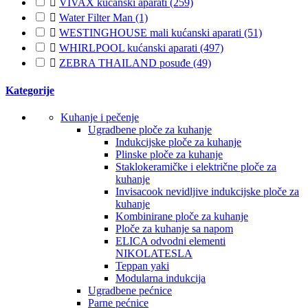

VIVAX kućanski aparati
(259)

Water Filter Man
(1)

WESTINGHOUSE mali kućanski aparati
(51)

WHIRLPOOL kućanski aparati
(497)

ZEBRA THAILAND posuđe
(49)
Kategorije
Kuhanje i pečenje
Ugradbene ploče za kuhanje
Indukcijske ploče za kuhanje
Plinske ploče za kuhanje
Staklokeramičke i električne ploče za
kuhanje
Invisacook nevidljive indukcijske ploče za
kuhanje
Kombinirane ploče za kuhanje
Ploče za kuhanje sa napom
ELICA odvodni elementi
NIKOLATESLA
Teppan yaki
Modularna indukcija
Ugradbene pećnice
Parne pećnice