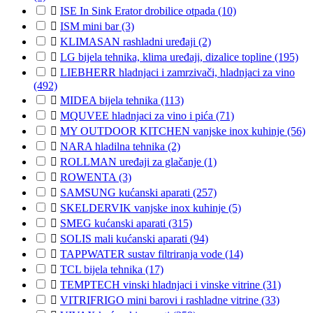

ISE In Sink Erator drobilice otpada
(10)

ISM mini bar
(3)

KLIMASAN rashladni uređaji
(2)

LG bijela tehnika, klima uređaji, dizalice topline
(195)

LIEBHERR hladnjaci i zamrzivači, hladnjaci za vino
(492)

MIDEA bijela tehnika
(113)

MQUVEE hladnjaci za vino i pića
(71)

MY OUTDOOR KITCHEN vanjske inox kuhinje
(56)

NARA hladilna tehnika
(2)

ROLLMAN uređaji za glačanje
(1)

ROWENTA
(3)

SAMSUNG kućanski aparati
(257)

SKELDERVIK vanjske inox kuhinje
(5)

SMEG kućanski aparati
(315)

SOLIS mali kućanski aparati
(94)

TAPPWATER sustav filtriranja vode
(14)

TCL bijela tehnika
(17)

TEMPTECH vinski hladnjaci i vinske vitrine
(31)

VITRIFRIGO mini barovi i rashladne vitrine
(33)