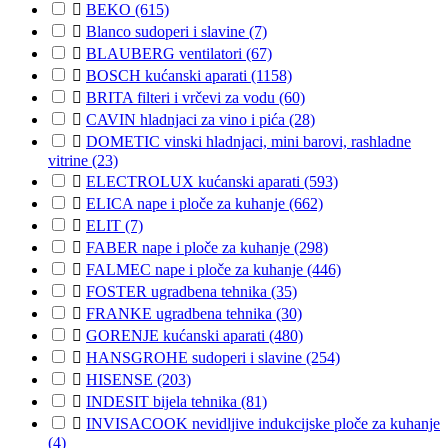

BEKO
(615)

Blanco sudoperi i slavine
(7)

BLAUBERG ventilatori
(67)

BOSCH kućanski aparati
(1158)

BRITA filteri i vrčevi za vodu
(60)

CAVIN hladnjaci za vino i pića
(28)

DOMETIC vinski hladnjaci, mini barovi, rashladne
vitrine
(23)

ELECTROLUX kućanski aparati
(593)

ELICA nape i ploče za kuhanje
(662)

ELIT
(7)

FABER nape i ploče za kuhanje
(298)

FALMEC nape i ploče za kuhanje
(446)

FOSTER ugradbena tehnika
(35)

FRANKE ugradbena tehnika
(30)

GORENJE kućanski aparati
(480)

HANSGROHE sudoperi i slavine
(254)

HISENSE
(203)

INDESIT bijela tehnika
(81)

INVISACOOK nevidljive indukcijske ploče za kuhanje
(4)