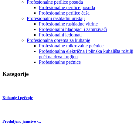
Profesionalne perilice posuđa
Profesionalne perilice posuđa
Profesionalne perilice čaša
Profesionalni rashladni uređaji
Profesionalne rashladne vitrine
Profesionalni hladnjaci i zamrzivači
Profesionalni ledomati
Profesionalna oprema za kuhanje
Profesionalne mikrovalne pećnice
Profesionalna električna i plinska kuhališta roštilji
peći na drva i ugljen
Profesionalne pećnice
Kategorije
Kuhanje i pečenje
Produljeno jamstvo -...