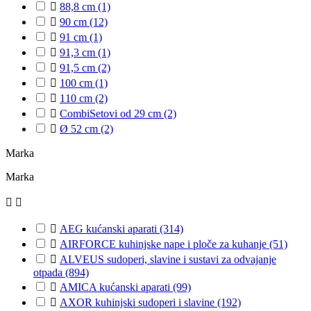

88,8 cm
(1)

90 cm
(12)

91 cm
(1)

91,3 cm
(1)

91,5 cm
(2)

100 cm
(1)

110 cm
(2)

CombiSetovi od 29 cm
(2)

Ø 52 cm
(2)
Marka
Marka



AEG kućanski aparati
(314)

AIRFORCE kuhinjske nape i ploče za kuhanje
(51)

ALVEUS sudoperi, slavine i sustavi za odvajanje
otpada
(894)

AMICA kućanski aparati
(99)

AXOR kuhinjski sudoperi i slavine
(192)