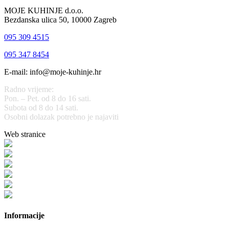
MOJE KUHINJE d.o.o.
Bezdanska ulica 50, 10000 Zagreb
095 309 4515
095 347 8454
E-mail: info@moje-kuhinje.hr
Radno vrijeme:
Pon. – Pet. od 8 do 16 sati.
Subota od 8 do 14 sati.
Osobni dolazak potrebno je najaviti
Web stranice
www.stolarijamraz.com
www.stolarija-mraz.hr
bijela-tehnika.com.hr
bijela-tehnika.com.hr/miele-web-shop/
bijela-tehnika.com.hr/bora/
moje-kuhinje.hr
Informacije