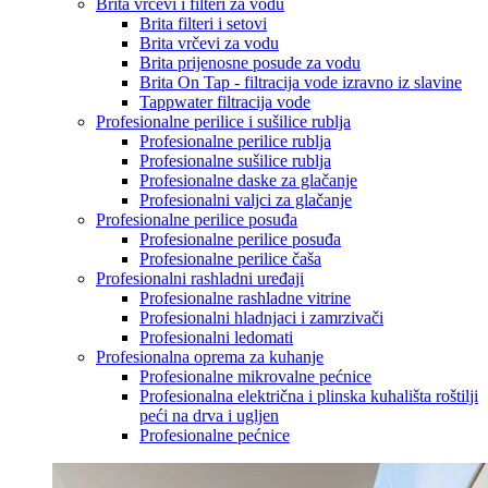
Brita vrčevi i filteri za vodu
Brita filteri i setovi
Brita vrčevi za vodu
Brita prijenosne posude za vodu
Brita On Tap - filtracija vode izravno iz slavine
Tappwater filtracija vode
Profesionalne perilice i sušilice rublja
Profesionalne perilice rublja
Profesionalne sušilice rublja
Profesionalne daske za glačanje
Profesionalni valjci za glačanje
Profesionalne perilice posuđa
Profesionalne perilice posuđa
Profesionalne perilice čaša
Profesionalni rashladni uređaji
Profesionalne rashladne vitrine
Profesionalni hladnjaci i zamrzivači
Profesionalni ledomati
Profesionalna oprema za kuhanje
Profesionalne mikrovalne pećnice
Profesionalna električna i plinska kuhališta roštilji
peći na drva i ugljen
Profesionalne pećnice