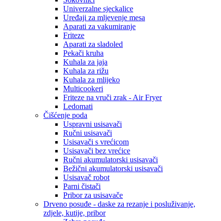
Univerzalne sjeckalice
Uređaji za mljevenje mesa
Aparati za vakumiranje
Friteze
Aparati za sladoled
Pekači kruha
Kuhala za jaja
Kuhala za rižu
Kuhala za mlijeko
Multicookeri
Friteze na vruči zrak - Air Fryer
Ledomati
Čišćenje poda
Uspravni usisavači
Ručni usisavači
Usisavači s vrećicom
Usisavači bez vrećice
Ručni akumulatorski usisavači
Bežični akumulatorski usisavači
Usisavač robot
Parni čistači
Pribor za usisavače
Drveno posuđe - daske za rezanje i posluživanje,
zdjele, kutije, pribor