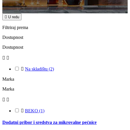

U redu
Filtriraj prema
Dostupnost
Dostupnost



Na skladištu
(2)
Marka
Marka



BEKO
(1)
Dodatni pribor i sredstva za mikrovalne pećnice