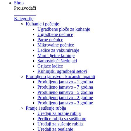
Shop
Proizvođači
Kategorije
Kuhanje i pečenje
Ugradbene ploče za kuhanje
Ugradbene pećnice
Parne pećnice
Mikrovalne pećnice
Ladice za vakumiranje
Mini i ljetne kuhinje
Samostojeći štednjaci
Grijaće ladice
Kuhinjski ugradbeni setovi
Produljeno jamstvo - kućanski aparati
Produljeno jamstvo - 1 godina
Produljeno jamstvo - 7 godina
Produljeno jamstvo - 5 godina
Produljeno jamstvo - 2 godine
Produljeno jamstvo - 3 godine
Pranje i sušenje rublja
Uređaji za pranje rublja
Perilice rublja sa sušilicom
Uređaji za sušenje rublja
Uređaji za peglanje