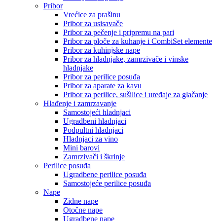
Pribor
Vrećice za prašinu
Pribor za usisavače
Pribor za pečenje i pripremu na pari
Pribor za ploče za kuhanje i CombiSet elemente
Pribor za kuhinjske nape
Pribor za hladnjake, zamrzivače i vinske
hladnjake
Pribor za perilice posuđa
Pribor za aparate za kavu
Pribor za perilice, sušilice i uređaje za glačanje
Hlađenje i zamrzavanje
Samostojeći hladnjaci
Ugradbeni hladnjaci
Podpultni hladnjaci
Hladnjaci za vino
Mini barovi
Zamrzivači i škrinje
Perilice posuđa
Ugradbene perilice posuđa
Samostojeće perilice posuđa
Nape
Zidne nape
Otočne nape
Ugradbene nape