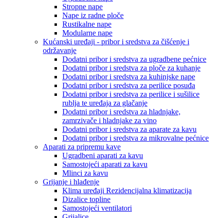
Stropne nape
Nape iz radne ploče
Rustikalne nape
Modularne nape
Kućanski uređaji - pribor i sredstva za čišćenje i
održavanje
Dodatni pribor i sredstva za ugradbene pećnice
Dodatni pribor i sredstva za ploče za kuhanje
Dodatni pribor i sredstva za kuhinjske nape
Dodatni pribor i sredstva za perilice posuđa
Dodatni pribor i sredstva za perilice i sušilice
rublja te uređaja za glačanje
Dodatni pribor i sredstva za hladnjake,
zamrzivače i hladnjake za vino
Dodatni pribor i sredstva za aparate za kavu
Dodatni pribor i sredstva za mikrovalne pećnice
Aparati za pripremu kave
Ugradbeni aparati za kavu
Samostojeći aparati za kavu
Mlinci za kavu
Grijanje i hlađenje
Klima uređaji Rezidencijalna klimatizacija
Dizalice topline
Samostojeći ventilatori
Grijalice