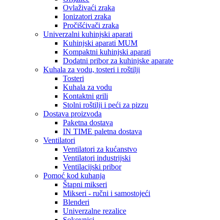
Ovlaživaći zraka
Ionizatori zraka
Pročišćivači zraka
Univerzalni kuhinjski aparati
Kuhinjski aparati MUM
Kompaktni kuhinjski aparati
Dodatni pribor za kuhinjske aparate
Kuhala za vodu, tosteri i roštilji
Tosteri
Kuhala za vodu
Kontaktni grili
Stolni roštilji i peći za pizzu
Dostava proizvoda
Paketna dostava
IN TIME paletna dostava
Ventilatori
Ventilatori za kućanstvo
Ventilatori industrijski
Ventilacijski pribor
Pomoć kod kuhanja
Štapni mikseri
Mikseri - ručni i samostojeći
Blenderi
Univerzalne rezalice
Sokovnici