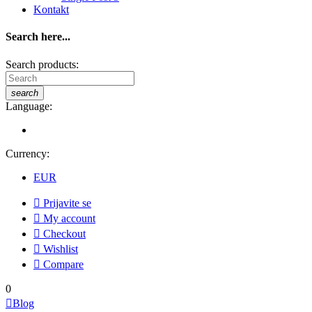
Kontakt
Search here...
Search products:
search
Language:
Currency:
EUR

Prijavite se

My account

Checkout

Wishlist

Compare
0

Blog