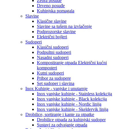
Zebra posuđe
Drveno posuđe
Kuhinjska pomagala
Slavine
Klasične slavine
Slavine sa tušem na izvlačenje
Podprozorske slavine
Električni bojleri
Sudoperi
Klasični sudoperi
Podpultni sudoperi
Nasadni sudoperi
Kompostiranje otpada Električni kućni
komposteri
Kutni sudoperi
Pribor za sudopere
Set sudoper i slavina
Inox Kuhinje - vanjske i unutarnje
Inox vanjske kuhinje - Stainless kolekcija
Inox vanjske kuhinje - Black kolekcija
Inox vanjske kuhinje - Nordic linija
Inox vanjske kuhinje - Skeldervik linija
Drobilice, sortiranje i kante za otpatke
Drobilice otpada za kuhinjski sudoper
Sustavi za odvajanje otpada