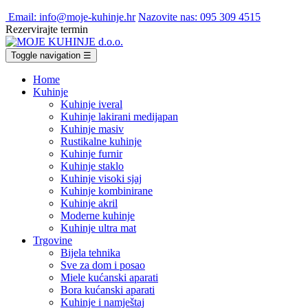
Email: info@moje-kuhinje.hr
Nazovite nas: 095 309 4515
Rezervirajte termin
Toggle navigation
☰
Home
Kuhinje
Kuhinje iveral
Kuhinje lakirani medijapan
Kuhinje masiv
Rustikalne kuhinje
Kuhinje furnir
Kuhinje staklo
Kuhinje visoki sjaj
Kuhinje kombinirane
Kuhinje akril
Moderne kuhinje
Kuhinje ultra mat
Trgovine
Bijela tehnika
Sve za dom i posao
Miele kućanski aparati
Bora kućanski aparati
Kuhinje i namještaj