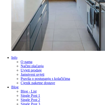
Info
O nama
Načini plaćanja
Uvjeti prodaje
Jamstveni uvjeti
Pravila o postupanju s kolačićima
Cjenik paketne dostave
Blog
Blog - List
Single Post 1
Single Post 2
Single Post 3