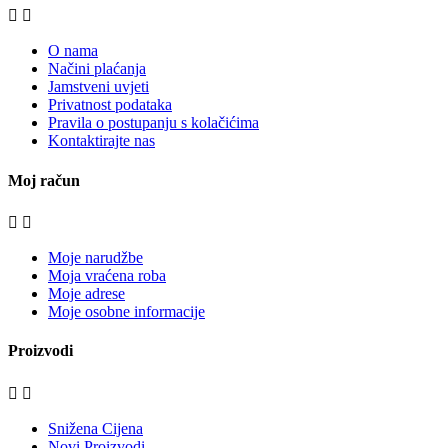


O nama
Načini plaćanja
Jamstveni uvjeti
Privatnost podataka
Pravila o postupanju s kolačićima
Kontaktirajte nas
Moj račun


Moje narudžbe
Moja vraćena roba
Moje adrese
Moje osobne informacije
Proizvodi


Snižena Cijena
Novi Proizvodi