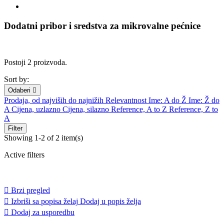
Dodatni pribor i sredstva za mikrovalne pećnice
Postoji 2 proizvoda.
Sort by:
Odaberi

Prodaja, od najviših do najnižih
Relevantnost
Ime: A do Ž
Ime: Ž do
A
Cijena, uzlazno
Cijena, silazno
Reference, A to Z
Reference, Z to
A
Filter
Showing 1-2 of 2 item(s)
Active filters

Brzi pregled

Izbriši sa popisa želaj
Dodaj u popis želja

Dodaj za usporedbu