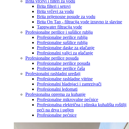
Brita vrčevi i filteri za vodu
Brita filteri i setovi
Brita vrčevi za vodu
Brita prijenosne posude za vodu
Brita On Tap - filtracija vode izravno iz slavine
Tappwater filtracija vode
Profesionalne perilice i sušilice rublja
Profesionalne perilice rublja
Profesionalne sušilice rublja
Profesionalne daske za glačanje
Profesionalni valjci za glačanje
Profesionalne perilice posuđa
Profesionalne perilice posuđa
Profesionalne perilice čaša
Profesionalni rashladni uređaji
Profesionalne rashladne vitrine
Profesionalni hladnjaci i zamrzivači
Profesionalni ledomati
Profesionalna oprema za kuhanje
Profesionalne mikrovalne pećnice
Profesionalna električna i plinska kuhališta roštilji
peći na drva i ugljen
Profesionalne pećnice