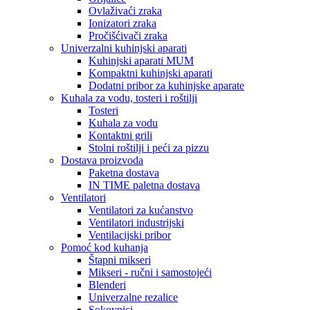
Ovlaživaći zraka
Ionizatori zraka
Pročišćivači zraka
Univerzalni kuhinjski aparati
Kuhinjski aparati MUM
Kompaktni kuhinjski aparati
Dodatni pribor za kuhinjske aparate
Kuhala za vodu, tosteri i roštilji
Tosteri
Kuhala za vodu
Kontaktni grili
Stolni roštilji i peći za pizzu
Dostava proizvoda
Paketna dostava
IN TIME paletna dostava
Ventilatori
Ventilatori za kućanstvo
Ventilatori industrijski
Ventilacijski pribor
Pomoć kod kuhanja
Štapni mikseri
Mikseri - ručni i samostojeći
Blenderi
Univerzalne rezalice
Sokovnici