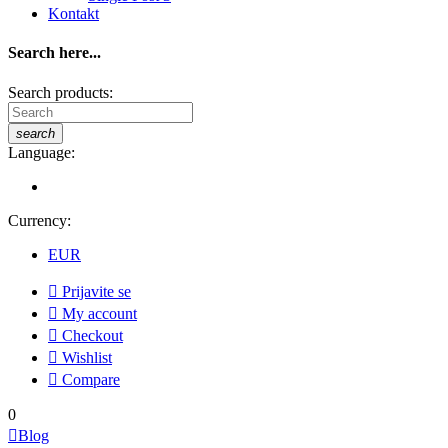
Kontakt
Search here...
Search products:
search
Language:
Currency:
EUR

Prijavite se

My account

Checkout

Wishlist

Compare
0

Blog