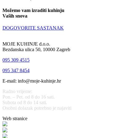
Možemo vam izraditi kuhinju
Vaših snova
DOGOVORITE SASTANAK
MOJE KUHINJE d.o.o.
Bezdanska ulica 50, 10000 Zagreb
095 309 4515
095 347 8454
E-mail: info@moje-kuhinje.hr
Radno vrijeme:
Pon. – Pet. od 8 do 16 sati.
Subota od 8 do 14 sati.
Osobni dolazak potrebno je najaviti
Web stranice
www.stolarijamraz.com
www.stolarija-mraz.hr
bijela-tehnika.com.hr