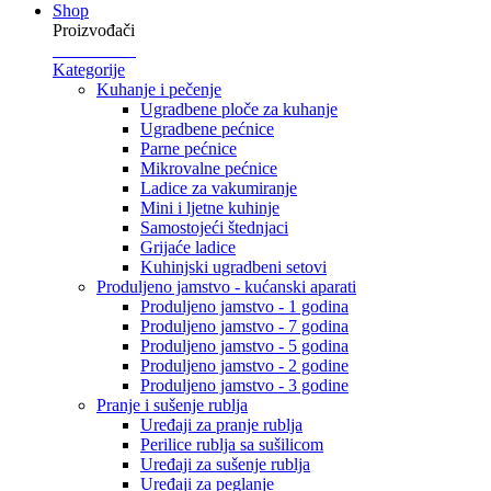
Shop
Proizvođači
Kategorije
Kuhanje i pečenje
Ugradbene ploče za kuhanje
Ugradbene pećnice
Parne pećnice
Mikrovalne pećnice
Ladice za vakumiranje
Mini i ljetne kuhinje
Samostojeći štednjaci
Grijaće ladice
Kuhinjski ugradbeni setovi
Produljeno jamstvo - kućanski aparati
Produljeno jamstvo - 1 godina
Produljeno jamstvo - 7 godina
Produljeno jamstvo - 5 godina
Produljeno jamstvo - 2 godine
Produljeno jamstvo - 3 godine
Pranje i sušenje rublja
Uređaji za pranje rublja
Perilice rublja sa sušilicom
Uređaji za sušenje rublja
Uređaji za peglanje