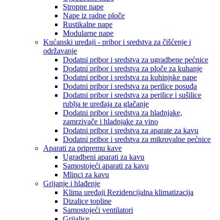
Stropne nape
Nape iz radne ploče
Rustikalne nape
Modularne nape
Kućanski uređaji - pribor i sredstva za čišćenje i
održavanje
Dodatni pribor i sredstva za ugradbene pećnice
Dodatni pribor i sredstva za ploče za kuhanje
Dodatni pribor i sredstva za kuhinjske nape
Dodatni pribor i sredstva za perilice posuđa
Dodatni pribor i sredstva za perilice i sušilice
rublja te uređaja za glačanje
Dodatni pribor i sredstva za hladnjake,
zamrzivače i hladnjake za vino
Dodatni pribor i sredstva za aparate za kavu
Dodatni pribor i sredstva za mikrovalne pećnice
Aparati za pripremu kave
Ugradbeni aparati za kavu
Samostojeći aparati za kavu
Mlinci za kavu
Grijanje i hlađenje
Klima uređaji Rezidencijalna klimatizacija
Dizalice topline
Samostojeći ventilatori
Grijalice