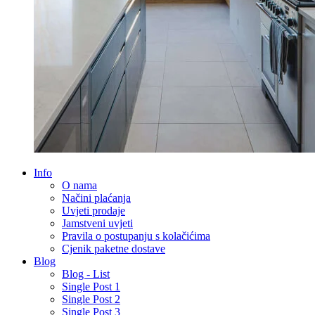
Info
O nama
Načini plaćanja
Uvjeti prodaje
Jamstveni uvjeti
Pravila o postupanju s kolačićima
Cjenik paketne dostave
Blog
Blog - List
Single Post 1
Single Post 2
Single Post 3