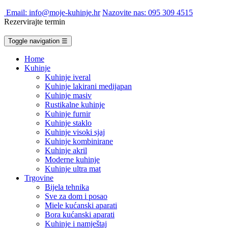
Email: info@moje-kuhinje.hr
Nazovite nas: 095 309 4515
Rezervirajte termin
Toggle navigation
☰
Home
Kuhinje
Kuhinje iveral
Kuhinje lakirani medijapan
Kuhinje masiv
Rustikalne kuhinje
Kuhinje furnir
Kuhinje staklo
Kuhinje visoki sjaj
Kuhinje kombinirane
Kuhinje akril
Moderne kuhinje
Kuhinje ultra mat
Trgovine
Bijela tehnika
Sve za dom i posao
Miele kućanski aparati
Bora kućanski aparati
Kuhinje i namještaj