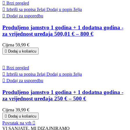

Brzi pregled

Izbriši sa popisa želaj
Dodaj u popis želja

Dodaj za usporedbu
Produljeno jamstvo 1 godina + 1 dodatna godina -
za vrijednost uređaja 500,01 € – 800 €
Cijena
59,99 €

Dodaj u košaricu

Brzi pregled

Izbriši sa popisa želaj
Dodaj u popis želja

Dodaj za usporedbu
Produljeno jamstvo 1 godina + 1 dodatna godina -
za vrijednost uređaja 250 € – 500 €
Cijena
39,99 €

Dodaj u košaricu
Povratak na vrh

VI SANJATE, MI DIZAJNIRAMO