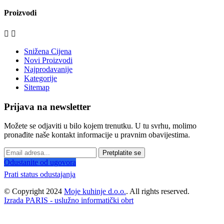
Proizvodi


Snižena Cijena
Novi Proizvodi
Najprodavanije
Kategorije
Sitemap
Prijava na newsletter
Možete se odjaviti u bilo kojem trenutku. U tu svrhu, molimo
pronađite naše kontakt informacije u pravnim obavijestima.
Pretplatite se
Odustanite od ugovora
Prati status odustajanja
© Copyright 2024
Moje kuhinje d.o.o.
. All rights reserved.
Izrada PARIS - uslužno informatički obrt