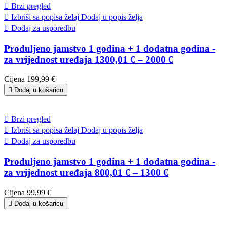

Brzi pregled

Izbriši sa popisa želaj
Dodaj u popis želja

Dodaj za usporedbu
Produljeno jamstvo 1 godina + 1 dodatna godina -
za vrijednost uređaja 1300,01 € – 2000 €
Cijena
199,99 €

Dodaj u košaricu

Brzi pregled

Izbriši sa popisa želaj
Dodaj u popis želja

Dodaj za usporedbu
Produljeno jamstvo 1 godina + 1 dodatna godina -
za vrijednost uređaja 800,01 € – 1300 €
Cijena
99,99 €

Dodaj u košaricu