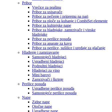
Pribor
Vrećice za prašinu
Pribor za usisavače
Pribor za pečenje i pripremu na pari
Pribor za ploče za kuhanje i CombiSet elemente
Pribor za kuhinjske nape
Pribor za hladnjake, zamrzivače i vinske
hladnjake
Pribor za perilice posuđa
Pribor za aparate za kavu
Pribor za perilice, sušilice i uređaje za glačanje
Hlađenje i zamrzavanje
Samostojeći hladnjaci
Ugradbeni hladnjaci
Podpultni hladnjaci
Hladnjaci za vino
Mini barovi
Zamrzivači i škrinje
Perilice posuđa
Ugradbene perilice posuđa
Samostojeće perilice posuđa
Nape
Zidne nape
Otočne nape
Ugradbene nape