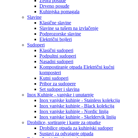
Zebra posuđe
Drveno posuđe
Kuhinjska pomagala
Slavine
Klasične slavine
Slavine sa tušem na izvlačenje
Podprozorske slavine
Električni bojleri
Sudoperi
Klasični sudoperi
Podpultni sudoperi
Nasadni sudoperi
Kompostiranje otpada Električni kućni
komposteri
Kutni sudoperi
Pribor za sudopere
Set sudoper i slavina
Inox Kuhinje - vanjske i unutarnje
Inox vanjske kuhinje - Stainless kolekcija
Inox vanjske kuhinje - Black kolekcija
Inox vanjske kuhinje - Nordic linija
Inox vanjske kuhinje - Skeldervik linija
Drobilice, sortiranje i kante za otpatke
Drobilice otpada za kuhinjski sudoper
Sustavi za odvajanje otpada