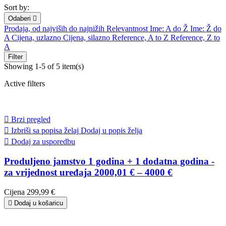
Sort by:
Odaberi

Prodaja, od najviših do najnižih
Relevantnost
Ime: A do Ž
Ime: Ž do
A
Cijena, uzlazno
Cijena, silazno
Reference, A to Z
Reference, Z to
A
Filter
Showing 1-5 of 5 item(s)
Active filters

Brzi pregled

Izbriši sa popisa želaj
Dodaj u popis želja

Dodaj za usporedbu
Produljeno jamstvo 1 godina + 1 dodatna godina -
za vrijednost uređaja 2000,01 € – 4000 €
Cijena
299,99 €

Dodaj u košaricu