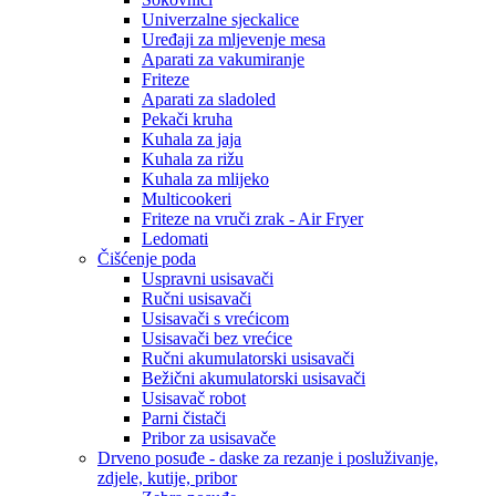
Univerzalne sjeckalice
Uređaji za mljevenje mesa
Aparati za vakumiranje
Friteze
Aparati za sladoled
Pekači kruha
Kuhala za jaja
Kuhala za rižu
Kuhala za mlijeko
Multicookeri
Friteze na vruči zrak - Air Fryer
Ledomati
Čišćenje poda
Uspravni usisavači
Ručni usisavači
Usisavači s vrećicom
Usisavači bez vrećice
Ručni akumulatorski usisavači
Bežični akumulatorski usisavači
Usisavač robot
Parni čistači
Pribor za usisavače
Drveno posuđe - daske za rezanje i posluživanje,
zdjele, kutije, pribor