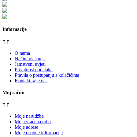
bijela-tehnika.com.hr/miele-web-shop/
bijela-tehnika.com.hr/bora/
moje-kuhinje.hr
Informacije


O nama
Načini plaćanja
Jamstveni uvjeti
Privatnost podataka
Pravila o postupanju s kolačićima
Kontaktirajte nas
Moj račun


Moje narudžbe
Moja vraćena roba
Moje adrese
Moje osobne informacije