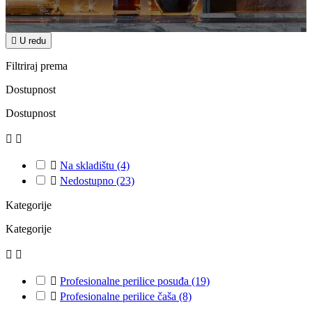

U redu
Filtriraj prema
Dostupnost
Dostupnost



Na skladištu
(4)

Nedostupno
(23)
Kategorije
Kategorije



Profesionalne perilice posuđa
(19)

Profesionalne perilice čaša
(8)