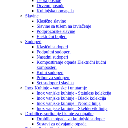
Zebra posuđe
Drveno posuđe
Kuhinjska pomagala
Slavine
Klasične slavine
Slavine sa tušem na izvlačenje
Podprozorske slavine
Električni bojleri
Sudoperi
Klasični sudoperi
Podpultni sudoperi
Nasadni sudoperi
Kompostiranje otpada Električni kućni
komposteri
Kutni sudoperi
Pribor za sudopere
Set sudoper i slavina
Inox Kuhinje - vanjske i unutarnje
Inox vanjske kuhinje - Stainless kolekcija
Inox vanjske kuhinje - Black kolekcija
Inox vanjske kuhinje - Nordic linija
Inox vanjske kuhinje - Skeldervik linija
Drobilice, sortiranje i kante za otpatke
Drobilice otpada za kuhinjski sudoper
Sustavi za odvajanje otpada