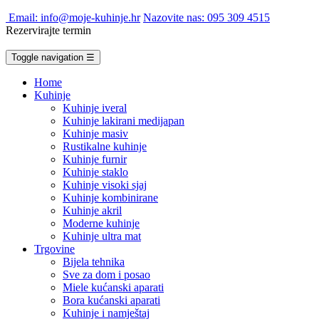
Email: info@moje-kuhinje.hr
Nazovite nas: 095 309 4515
Rezervirajte termin
Toggle navigation
☰
Home
Kuhinje
Kuhinje iveral
Kuhinje lakirani medijapan
Kuhinje masiv
Rustikalne kuhinje
Kuhinje furnir
Kuhinje staklo
Kuhinje visoki sjaj
Kuhinje kombinirane
Kuhinje akril
Moderne kuhinje
Kuhinje ultra mat
Trgovine
Bijela tehnika
Sve za dom i posao
Miele kućanski aparati
Bora kućanski aparati
Kuhinje i namještaj