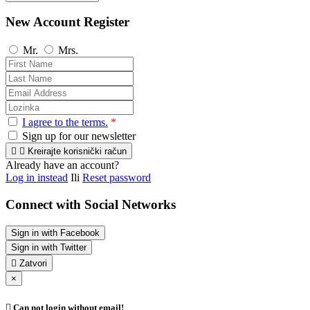
New Account Register
Mr.
Mrs.
I agree to the terms.
*
Sign up for our newsletter


Kreirajte korisnički račun
Already have an account?
Log in instead
Ili
Reset password
Connect with Social Networks
Sign in with Facebook
Sign in with Twitter

Zatvori
×

Can not login without email!