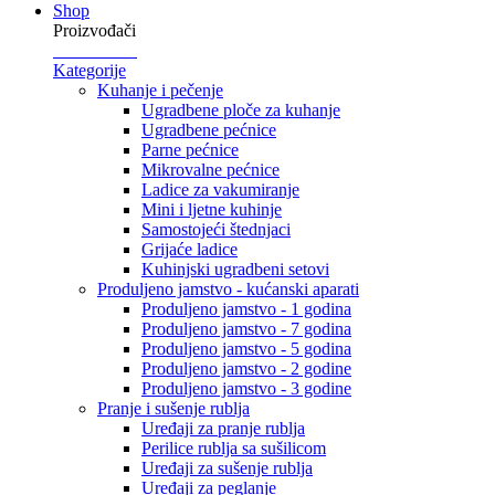
Shop
Proizvođači
Kategorije
Kuhanje i pečenje
Ugradbene ploče za kuhanje
Ugradbene pećnice
Parne pećnice
Mikrovalne pećnice
Ladice za vakumiranje
Mini i ljetne kuhinje
Samostojeći štednjaci
Grijaće ladice
Kuhinjski ugradbeni setovi
Produljeno jamstvo - kućanski aparati
Produljeno jamstvo - 1 godina
Produljeno jamstvo - 7 godina
Produljeno jamstvo - 5 godina
Produljeno jamstvo - 2 godine
Produljeno jamstvo - 3 godine
Pranje i sušenje rublja
Uređaji za pranje rublja
Perilice rublja sa sušilicom
Uređaji za sušenje rublja
Uređaji za peglanje