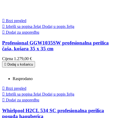

Brzi pregled

Izbriši sa popisa želaj
Dodaj u popis želja

Dodaj za usporedbu
Professional GGW1035SW profesionalna perilica
čaša, košara 35 x 35 cm
Cijena
1.279,00 €

Dodaj u košaricu
Rasprodano

Brzi pregled

Izbriši sa popisa želaj
Dodaj u popis želja

Dodaj za usporedbu
Whirlpool H2CL 534 SC profesionalna perilica
posuđa haouberica