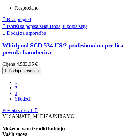
Rasprodano

Brzi pregled

Izbriši sa popisa želaj
Dodaj u popis želja

Dodaj za usporedbu
Whirlpool SCD 534 US/2 profesionalna perilica
posuđa haouberica
Cijena
4.533,05 €

Dodaj u košaricu
1
2
3
Sljedeći
Povratak na vrh

VI SANJATE, MI DIZAJNIRAMO
Možemo vam izraditi kuhinju
Vaših snova