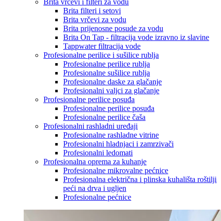
Brita vrčevi i filteri za vodu
Brita filteri i setovi
Brita vrčevi za vodu
Brita prijenosne posude za vodu
Brita On Tap - filtracija vode izravno iz slavine
Tappwater filtracija vode
Profesionalne perilice i sušilice rublja
Profesionalne perilice rublja
Profesionalne sušilice rublja
Profesionalne daske za glačanje
Profesionalni valjci za glačanje
Profesionalne perilice posuđa
Profesionalne perilice posuđa
Profesionalne perilice čaša
Profesionalni rashladni uređaji
Profesionalne rashladne vitrine
Profesionalni hladnjaci i zamrzivači
Profesionalni ledomati
Profesionalna oprema za kuhanje
Profesionalne mikrovalne pećnice
Profesionalna električna i plinska kuhališta roštilji
peći na drva i ugljen
Profesionalne pećnice