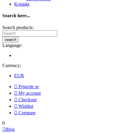
Kontakt
Search here...
Search products:
search
Language:
Currency:
EUR

Prijavite se

My account

Checkout

Wishlist

Compare
0

Blog