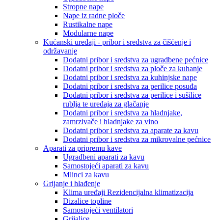
Stropne nape
Nape iz radne ploče
Rustikalne nape
Modularne nape
Kućanski uređaji - pribor i sredstva za čišćenje i
održavanje
Dodatni pribor i sredstva za ugradbene pećnice
Dodatni pribor i sredstva za ploče za kuhanje
Dodatni pribor i sredstva za kuhinjske nape
Dodatni pribor i sredstva za perilice posuđa
Dodatni pribor i sredstva za perilice i sušilice
rublja te uređaja za glačanje
Dodatni pribor i sredstva za hladnjake,
zamrzivače i hladnjake za vino
Dodatni pribor i sredstva za aparate za kavu
Dodatni pribor i sredstva za mikrovalne pećnice
Aparati za pripremu kave
Ugradbeni aparati za kavu
Samostojeći aparati za kavu
Mlinci za kavu
Grijanje i hlađenje
Klima uređaji Rezidencijalna klimatizacija
Dizalice topline
Samostojeći ventilatori
Grijalice