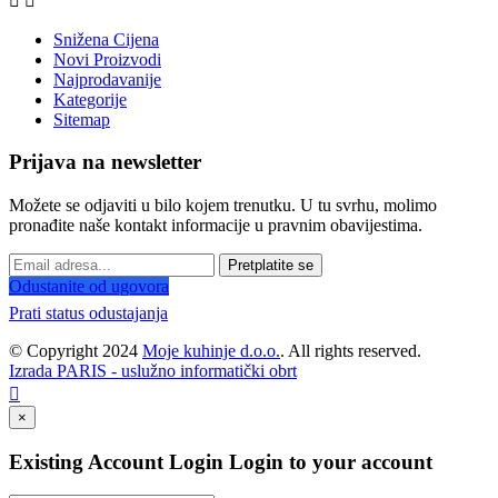


Snižena Cijena
Novi Proizvodi
Najprodavanije
Kategorije
Sitemap
Prijava na newsletter
Možete se odjaviti u bilo kojem trenutku. U tu svrhu, molimo
pronađite naše kontakt informacije u pravnim obavijestima.
Pretplatite se
Odustanite od ugovora
Prati status odustajanja
© Copyright 2024
Moje kuhinje d.o.o.
. All rights reserved.
Izrada PARIS - uslužno informatički obrt

×
Existing Account Login
Login to your account