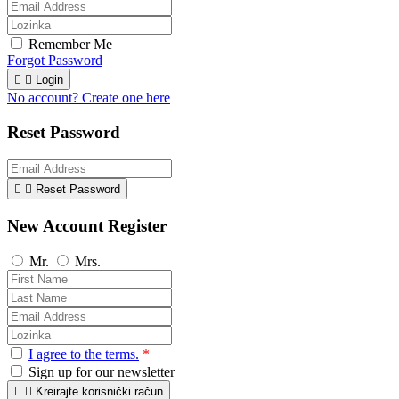
Remember Me
Forgot Password


Login
No account? Create one here
Reset Password


Reset Password
New Account Register
Mr.
Mrs.
I agree to the terms.
*
Sign up for our newsletter


Kreirajte korisnički račun