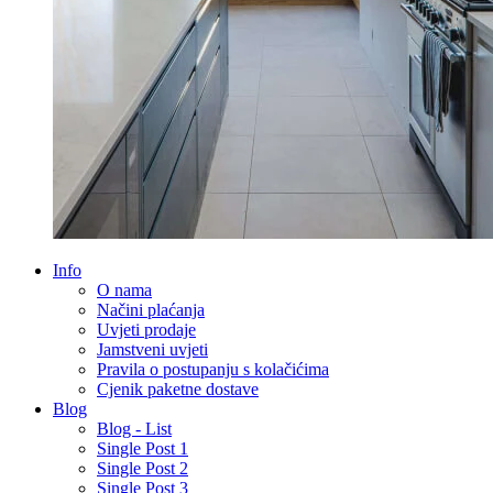
Info
O nama
Načini plaćanja
Uvjeti prodaje
Jamstveni uvjeti
Pravila o postupanju s kolačićima
Cjenik paketne dostave
Blog
Blog - List
Single Post 1
Single Post 2
Single Post 3