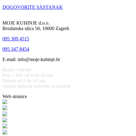
DOGOVORITE SASTANAK
MOJE KUHINJE d.o.o.
Bezdanska ulica 50, 10000 Zagreb
095 309 4515
095 347 8454
E-mail: info@moje-kuhinje.hr
Radno vrijeme:
Pon. – Pet. od 8 do 16 sati.
Subota od 8 do 14 sati.
Osobni dolazak potrebno je najaviti
Web stranice
www.stolarijamraz.com
www.stolarija-mraz.hr
bijela-tehnika.com.hr
bijela-tehnika.com.hr/miele-web-shop/
bijela-tehnika.com.hr/bora/
moje-kuhinje.hr