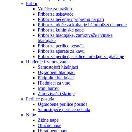
Pribor
Vrećice za prašinu
Pribor za usisavače
Pribor za pečenje i pripremu na pari
Pribor za ploče za kuhanje i CombiSet elemente
Pribor za kuhinjske nape
Pribor za hladnjake, zamrzivače i vinske
hladnjake
Pribor za perilice posuđa
Pribor za aparate za kavu
Pribor za perilice, sušilice i uređaje za glačanje
Hlađenje i zamrzavanje
Samostojeći hladnjaci
Ugradbeni hladnjaci
Podpultni hladnjaci
Hladnjaci za vino
Mini barovi
Zamrzivači i škrinje
Perilice posuđa
Ugradbene perilice posuđa
Samostojeće perilice posuđa
Nape
Zidne nape
Otočne nape
Ugradbene nape