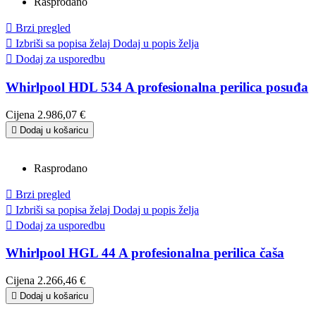
Rasprodano

Brzi pregled

Izbriši sa popisa želaj
Dodaj u popis želja

Dodaj za usporedbu
Whirlpool HDL 534 A profesionalna perilica posuđa
Cijena
2.986,07 €

Dodaj u košaricu
Rasprodano

Brzi pregled

Izbriši sa popisa želaj
Dodaj u popis želja

Dodaj za usporedbu
Whirlpool HGL 44 A profesionalna perilica čaša
Cijena
2.266,46 €

Dodaj u košaricu