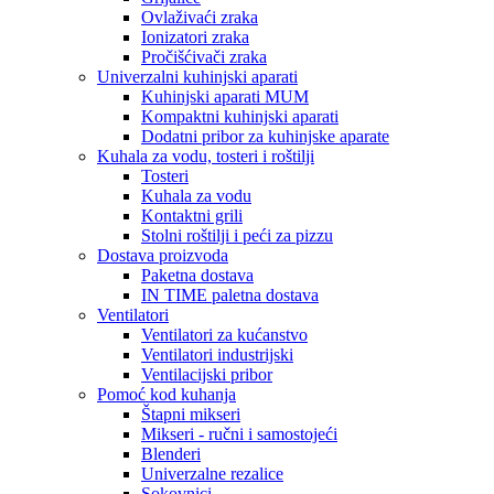
Ovlaživaći zraka
Ionizatori zraka
Pročišćivači zraka
Univerzalni kuhinjski aparati
Kuhinjski aparati MUM
Kompaktni kuhinjski aparati
Dodatni pribor za kuhinjske aparate
Kuhala za vodu, tosteri i roštilji
Tosteri
Kuhala za vodu
Kontaktni grili
Stolni roštilji i peći za pizzu
Dostava proizvoda
Paketna dostava
IN TIME paletna dostava
Ventilatori
Ventilatori za kućanstvo
Ventilatori industrijski
Ventilacijski pribor
Pomoć kod kuhanja
Štapni mikseri
Mikseri - ručni i samostojeći
Blenderi
Univerzalne rezalice
Sokovnici