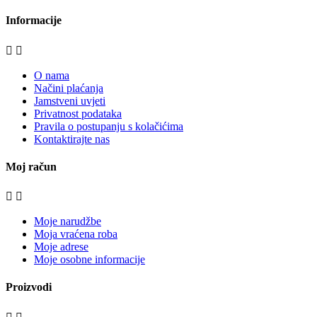
Informacije


O nama
Načini plaćanja
Jamstveni uvjeti
Privatnost podataka
Pravila o postupanju s kolačićima
Kontaktirajte nas
Moj račun


Moje narudžbe
Moja vraćena roba
Moje adrese
Moje osobne informacije
Proizvodi