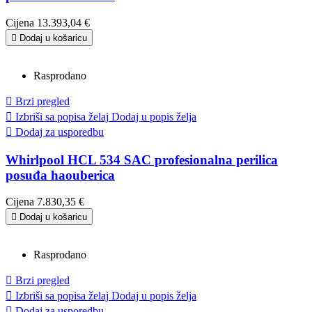
Cijena
13.393,04 €

Dodaj u košaricu
Rasprodano

Brzi pregled

Izbriši sa popisa želaj
Dodaj u popis želja

Dodaj za usporedbu
Whirlpool HCL 534 SAC profesionalna perilica
posuđa haouberica
Cijena
7.830,35 €

Dodaj u košaricu
Rasprodano

Brzi pregled

Izbriši sa popisa želaj
Dodaj u popis želja

Dodaj za usporedbu