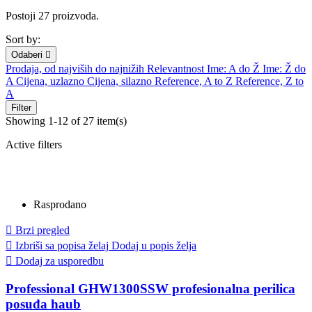
Postoji 27 proizvoda.
Sort by:
Odaberi

Prodaja, od najviših do najnižih
Relevantnost
Ime: A do Ž
Ime: Ž do
A
Cijena, uzlazno
Cijena, silazno
Reference, A to Z
Reference, Z to
A
Filter
Showing 1-12 of 27 item(s)
Active filters
Rasprodano

Brzi pregled

Izbriši sa popisa želaj
Dodaj u popis želja

Dodaj za usporedbu
Professional GHW1300SSW profesionalna perilica
posuđa haub