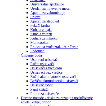
Univerzalne sjeckalice
Uređaji za mljevenje mesa
Aparati za vakumiranje
Friteze
Aparati za sladoled
Pekači kruha
Kuhala za jaja
Kuhala za rižu
Kuhala za mlijeko
Multicookeri
Friteze na vruči zrak - Air Fryer
Ledomati
Čišćenje poda
Uspravni usisavači
Ručni usisavači
Usisavači s vrećicom
Usisavači bez vrećice
Ručni akumulatorski usisavači
Bežični akumulatorski usisavači
Usisavač robot
Parni čistači
Pribor za usisavače
Drveno posuđe - daske za rezanje i posluživanje,
zdjele, kutije, pribor