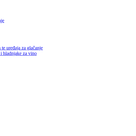
nje
a te uređaja za glačanje
 i hladnjake za vino