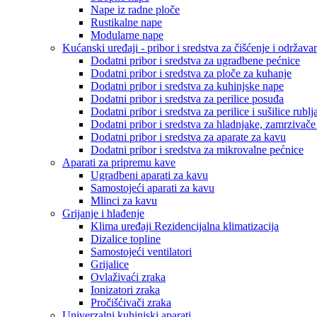
Nape iz radne ploče
Rustikalne nape
Modularne nape
Kućanski uređaji - pribor i sredstva za čišćenje i održava
Dodatni pribor i sredstva za ugradbene pećnice
Dodatni pribor i sredstva za ploče za kuhanje
Dodatni pribor i sredstva za kuhinjske nape
Dodatni pribor i sredstva za perilice posuđa
Dodatni pribor i sredstva za perilice i sušilice rublj
Dodatni pribor i sredstva za hladnjake, zamrzivače
Dodatni pribor i sredstva za aparate za kavu
Dodatni pribor i sredstva za mikrovalne pećnice
Aparati za pripremu kave
Ugradbeni aparati za kavu
Samostojeći aparati za kavu
Mlinci za kavu
Grijanje i hlađenje
Klima uređaji Rezidencijalna klimatizacija
Dizalice topline
Samostojeći ventilatori
Grijalice
Ovlaživaći zraka
Ionizatori zraka
Pročišćivači zraka
Univerzalni kuhinjski aparati