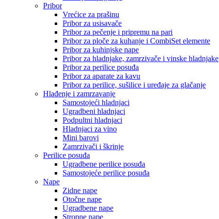
Pribor
Vrećice za prašinu
Pribor za usisavače
Pribor za pečenje i pripremu na pari
Pribor za ploče za kuhanje i CombiSet elemente
Pribor za kuhinjske nape
Pribor za hladnjake, zamrzivače i vinske hladnjake
Pribor za perilice posuđa
Pribor za aparate za kavu
Pribor za perilice, sušilice i uređaje za glačanje
Hlađenje i zamrzavanje
Samostojeći hladnjaci
Ugradbeni hladnjaci
Podpultni hladnjaci
Hladnjaci za vino
Mini barovi
Zamrzivači i škrinje
Perilice posuđa
Ugradbene perilice posuđa
Samostojeće perilice posuđa
Nape
Zidne nape
Otočne nape
Ugradbene nape
Stropne nape