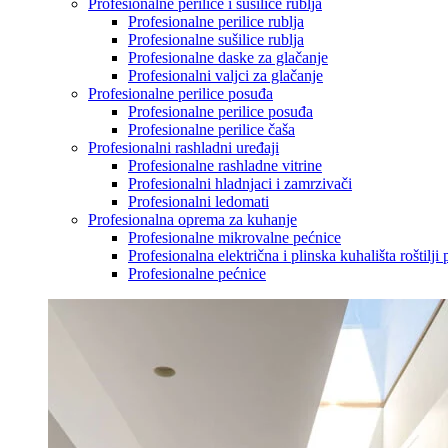
Profesionalne perilice i sušilice rublja
Profesionalne perilice rublja
Profesionalne sušilice rublja
Profesionalne daske za glačanje
Profesionalni valjci za glačanje
Profesionalne perilice posuđa
Profesionalne perilice posuđa
Profesionalne perilice čaša
Profesionalni rashladni uređaji
Profesionalne rashladne vitrine
Profesionalni hladnjaci i zamrzivači
Profesionalni ledomati
Profesionalna oprema za kuhanje
Profesionalne mikrovalne pećnice
Profesionalna električna i plinska kuhališta roštilji 
Profesionalne pećnice