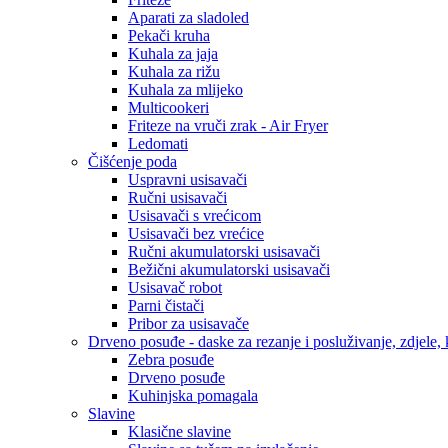
Aparati za sladoled
Pekači kruha
Kuhala za jaja
Kuhala za rižu
Kuhala za mlijeko
Multicookeri
Friteze na vruči zrak - Air Fryer
Ledomati
Čišćenje poda
Uspravni usisavači
Ručni usisavači
Usisavači s vrećicom
Usisavači bez vrećice
Ručni akumulatorski usisavači
Bežični akumulatorski usisavači
Usisavač robot
Parni čistači
Pribor za usisavače
Drveno posuđe - daske za rezanje i posluživanje, zdjele, k
Zebra posuđe
Drveno posuđe
Kuhinjska pomagala
Slavine
Klasične slavine