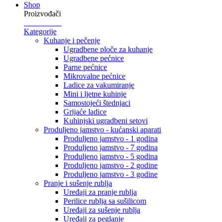
Shop
Proizvođači
Kategorije
Kuhanje i pečenje
Ugradbene ploče za kuhanje
Ugradbene pećnice
Parne pećnice
Mikrovalne pećnice
Ladice za vakumiranje
Mini i ljetne kuhinje
Samostojeći štednjaci
Grijaće ladice
Kuhinjski ugradbeni setovi
Produljeno jamstvo - kućanski aparati
Produljeno jamstvo - 1 godina
Produljeno jamstvo - 7 godina
Produljeno jamstvo - 5 godina
Produljeno jamstvo - 2 godine
Produljeno jamstvo - 3 godine
Pranje i sušenje rublja
Uređaji za pranje rublja
Perilice rublja sa sušilicom
Uređaji za sušenje rublja
Uređaji za peglanje