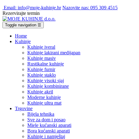
Email: info@moje-kuhinje.hr
Nazovite nas: 095 309 4515
Rezervirajte termin
Toggle navigation
☰
Home
Kuhinje
Kuhinje iveral
Kuhinje lakirani medijapan
Kuhinje masiv
Rustikalne kuhinje
Kuhinje furnir
Kuhinje staklo
Kuhinje visoki sjaj
Kuhinje kombinirane
Kuhinje akril
Moderne kuhinje
Kuhinje ultra mat
Trgovine
Bijela tehnika
Sve za dom i posao
Miele kućanski aparati
Bora kućanski aparati
Kuhinje i namještaj