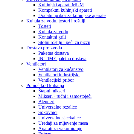
Kuhinjski aparati MUM
Kompaktni kuhinjski aparati
Dodatni pribor za kuhinjske aparate
Kuhala za vodu, tosteri i roštilji
Tosteri
Kuhala za vodu
Kontaktni grili
Stolni roštilji i peći za pizzu
Dostava proizvoda
Paketna dostava
IN TIME paletna dostava
Ventilatori
Ventilatori za kućanstvo
Ventilatori industrijski
Ventilacijski pribor
Pomoć kod kuhanja
Štapni mikseri
Mikseri - ručni i samostojeći
Blenderi
Univerzalne rezalice
Sokovnici
Univerzalne sjeckalice
Uređaji za mljevenje mesa
Aparati za vakumiranje
Friteze