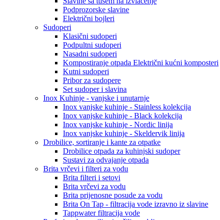
Slavine sa tušem na izvlačenje
Podprozorske slavine
Električni bojleri
Sudoperi
Klasični sudoperi
Podpultni sudoperi
Nasadni sudoperi
Kompostiranje otpada Električni kućni komposteri
Kutni sudoperi
Pribor za sudopere
Set sudoper i slavina
Inox Kuhinje - vanjske i unutarnje
Inox vanjske kuhinje - Stainless kolekcija
Inox vanjske kuhinje - Black kolekcija
Inox vanjske kuhinje - Nordic linija
Inox vanjske kuhinje - Skeldervik linija
Drobilice, sortiranje i kante za otpatke
Drobilice otpada za kuhinjski sudoper
Sustavi za odvajanje otpada
Brita vrčevi i filteri za vodu
Brita filteri i setovi
Brita vrčevi za vodu
Brita prijenosne posude za vodu
Brita On Tap - filtracija vode izravno iz slavine
Tappwater filtracija vode