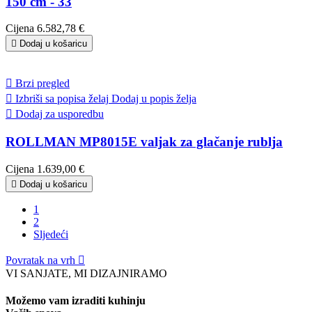
150 cm - 33
Cijena
6.582,78 €

Dodaj u košaricu

Brzi pregled

Izbriši sa popisa želaj
Dodaj u popis želja

Dodaj za usporedbu
ROLLMAN MP8015E valjak za glačanje rublja
Cijena
1.639,00 €

Dodaj u košaricu
1
2
Sljedeći
Povratak na vrh

VI SANJATE, MI DIZAJNIRAMO
Možemo vam izraditi kuhinju