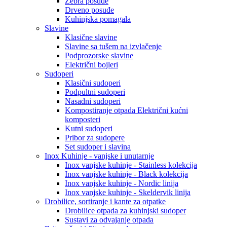
Zebra posuđe
Drveno posuđe
Kuhinjska pomagala
Slavine
Klasične slavine
Slavine sa tušem na izvlačenje
Podprozorske slavine
Električni bojleri
Sudoperi
Klasični sudoperi
Podpultni sudoperi
Nasadni sudoperi
Kompostiranje otpada Električni kućni
komposteri
Kutni sudoperi
Pribor za sudopere
Set sudoper i slavina
Inox Kuhinje - vanjske i unutarnje
Inox vanjske kuhinje - Stainless kolekcija
Inox vanjske kuhinje - Black kolekcija
Inox vanjske kuhinje - Nordic linija
Inox vanjske kuhinje - Skeldervik linija
Drobilice, sortiranje i kante za otpatke
Drobilice otpada za kuhinjski sudoper
Sustavi za odvajanje otpada