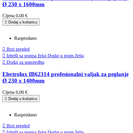
Ø 230 x 1600mm
Cijena
0,00 €

Dodaj u košaricu
Rasprodano

Brzi pregled

Izbriši sa popisa želaj
Dodaj u popis želja

Dodaj za usporedbu
Electrolux IB62314 profesionalni valjak za peglanje
Ø 230 x 1400mm
Cijena
0,00 €

Dodaj u košaricu
Rasprodano

Brzi pregled

Izbriši sa popisa želaj
Dodaj u popis želja