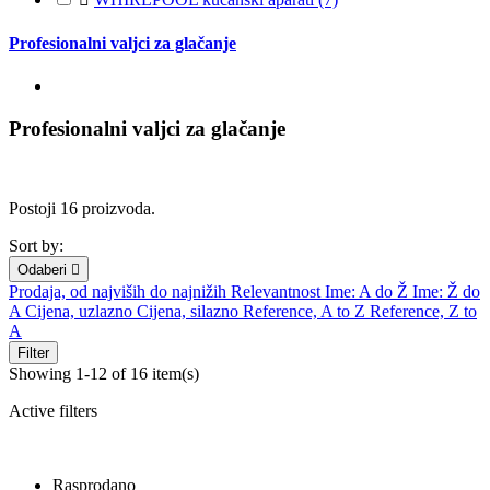
Profesionalni valjci za glačanje
Profesionalni valjci za glačanje
Postoji 16 proizvoda.
Sort by:
Odaberi

Prodaja, od najviših do najnižih
Relevantnost
Ime: A do Ž
Ime: Ž do
A
Cijena, uzlazno
Cijena, silazno
Reference, A to Z
Reference, Z to
A
Filter
Showing 1-12 of 16 item(s)
Active filters
Rasprodano