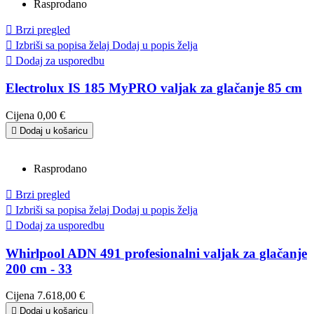
Rasprodano

Brzi pregled

Izbriši sa popisa želaj
Dodaj u popis želja

Dodaj za usporedbu
Electrolux IS 185 MyPRO valjak za glačanje 85 cm
Cijena
0,00 €

Dodaj u košaricu
Rasprodano

Brzi pregled

Izbriši sa popisa želaj
Dodaj u popis želja

Dodaj za usporedbu
Whirlpool ADN 491 profesionalni valjak za glačanje
200 cm - 33
Cijena
7.618,00 €

Dodaj u košaricu