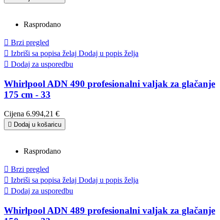
Rasprodano

Brzi pregled

Izbriši sa popisa želaj
Dodaj u popis želja

Dodaj za usporedbu
Whirlpool ADN 490 profesionalni valjak za glačanje
175 cm - 33
Cijena
6.994,21 €

Dodaj u košaricu
Rasprodano

Brzi pregled

Izbriši sa popisa želaj
Dodaj u popis želja

Dodaj za usporedbu
Whirlpool ADN 489 profesionalni valjak za glačanje