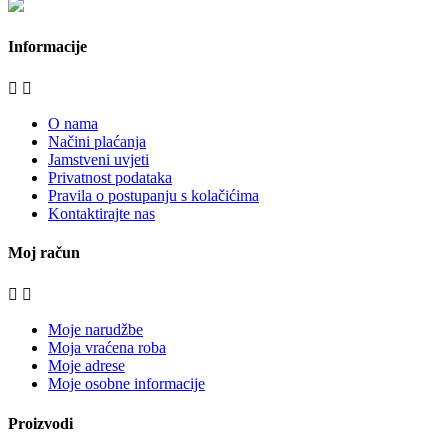
moje-kuhinje.hr
Informacije


O nama
Načini plaćanja
Jamstveni uvjeti
Privatnost podataka
Pravila o postupanju s kolačićima
Kontaktirajte nas
Moj račun


Moje narudžbe
Moja vraćena roba
Moje adrese
Moje osobne informacije
Proizvodi