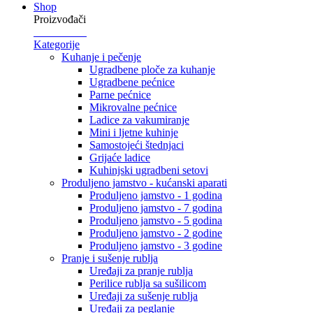
Shop
Proizvođači
Kategorije
Kuhanje i pečenje
Ugradbene ploče za kuhanje
Ugradbene pećnice
Parne pećnice
Mikrovalne pećnice
Ladice za vakumiranje
Mini i ljetne kuhinje
Samostojeći štednjaci
Grijaće ladice
Kuhinjski ugradbeni setovi
Produljeno jamstvo - kućanski aparati
Produljeno jamstvo - 1 godina
Produljeno jamstvo - 7 godina
Produljeno jamstvo - 5 godina
Produljeno jamstvo - 2 godine
Produljeno jamstvo - 3 godine
Pranje i sušenje rublja
Uređaji za pranje rublja
Perilice rublja sa sušilicom
Uređaji za sušenje rublja
Uređaji za peglanje