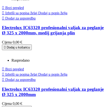

Brzi pregled

Izbriši sa popisa želaj
Dodaj u popis želja

Dodaj za usporedbu
Electrolux IC63320 profesionalni valjak za peglanje
Ø 325 x 2000mm, medij grijanja plin
Cijena
0,00 €

Dodaj u košaricu
Rasprodano

Brzi pregled

Izbriši sa popisa želaj
Dodaj u popis želja

Dodaj za usporedbu
Electrolux IC63320 profesionalni valjak za peglanje
Ø 325 x 2000mm
Cijena
0,00 €