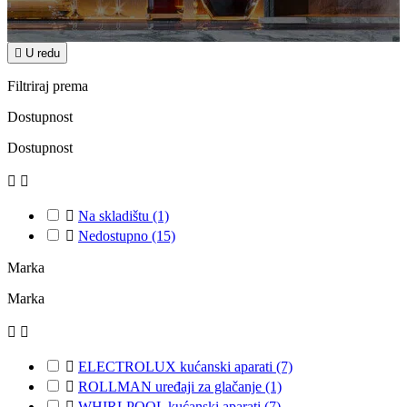

U redu
Filtriraj prema
Dostupnost
Dostupnost



Na skladištu
(1)

Nedostupno
(15)
Marka
Marka



ELECTROLUX kućanski aparati
(7)

ROLLMAN uređaji za glačanje
(1)

WHIRLPOOL kućanski aparati
(7)