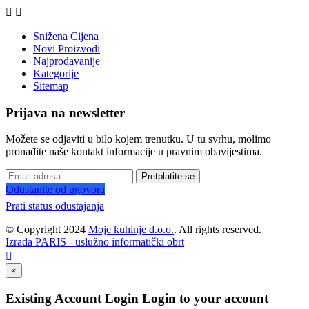


Snižena Cijena
Novi Proizvodi
Najprodavanije
Kategorije
Sitemap
Prijava na newsletter
Možete se odjaviti u bilo kojem trenutku. U tu svrhu, molimo
pronađite naše kontakt informacije u pravnim obavijestima.
Pretplatite se
Odustanite od ugovora
Prati status odustajanja
© Copyright 2024
Moje kuhinje d.o.o.
. All rights reserved.
Izrada PARIS - uslužno informatički obrt

×
Existing Account Login
Login to your account