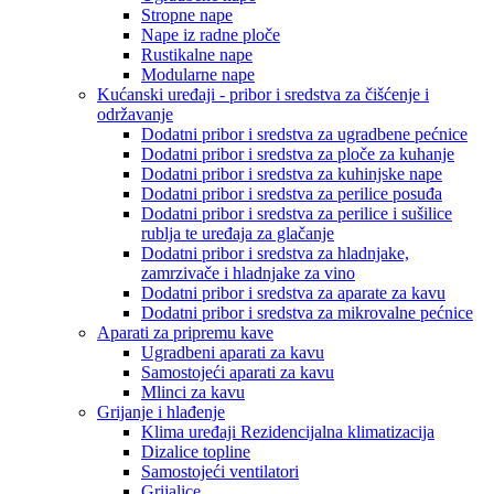
Stropne nape
Nape iz radne ploče
Rustikalne nape
Modularne nape
Kućanski uređaji - pribor i sredstva za čišćenje i
održavanje
Dodatni pribor i sredstva za ugradbene pećnice
Dodatni pribor i sredstva za ploče za kuhanje
Dodatni pribor i sredstva za kuhinjske nape
Dodatni pribor i sredstva za perilice posuđa
Dodatni pribor i sredstva za perilice i sušilice
rublja te uređaja za glačanje
Dodatni pribor i sredstva za hladnjake,
zamrzivače i hladnjake za vino
Dodatni pribor i sredstva za aparate za kavu
Dodatni pribor i sredstva za mikrovalne pećnice
Aparati za pripremu kave
Ugradbeni aparati za kavu
Samostojeći aparati za kavu
Mlinci za kavu
Grijanje i hlađenje
Klima uređaji Rezidencijalna klimatizacija
Dizalice topline
Samostojeći ventilatori
Grijalice