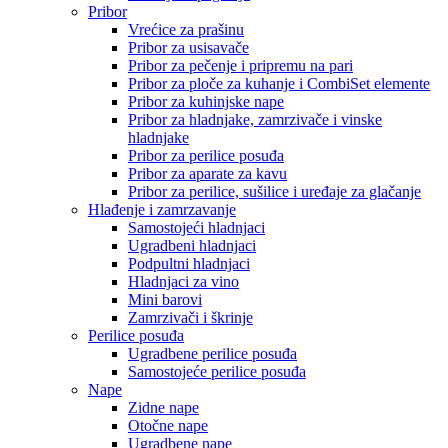
Pribor
Vrećice za prašinu
Pribor za usisavače
Pribor za pečenje i pripremu na pari
Pribor za ploče za kuhanje i CombiSet elemente
Pribor za kuhinjske nape
Pribor za hladnjake, zamrzivače i vinske
hladnjake
Pribor za perilice posuđa
Pribor za aparate za kavu
Pribor za perilice, sušilice i uređaje za glačanje
Hlađenje i zamrzavanje
Samostojeći hladnjaci
Ugradbeni hladnjaci
Podpultni hladnjaci
Hladnjaci za vino
Mini barovi
Zamrzivači i škrinje
Perilice posuđa
Ugradbene perilice posuđa
Samostojeće perilice posuđa
Nape
Zidne nape
Otočne nape
Ugradbene nape