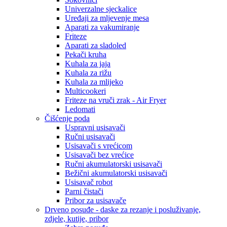
Univerzalne sjeckalice
Uređaji za mljevenje mesa
Aparati za vakumiranje
Friteze
Aparati za sladoled
Pekači kruha
Kuhala za jaja
Kuhala za rižu
Kuhala za mlijeko
Multicookeri
Friteze na vruči zrak - Air Fryer
Ledomati
Čišćenje poda
Uspravni usisavači
Ručni usisavači
Usisavači s vrećicom
Usisavači bez vrećice
Ručni akumulatorski usisavači
Bežični akumulatorski usisavači
Usisavač robot
Parni čistači
Pribor za usisavače
Drveno posuđe - daske za rezanje i posluživanje,
zdjele, kutije, pribor