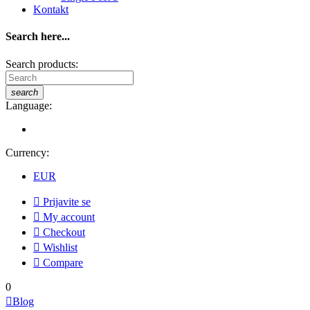
Kontakt
Search here...
Search products:
search
Language:
Currency:
EUR

Prijavite se

My account

Checkout

Wishlist

Compare
0

Blog