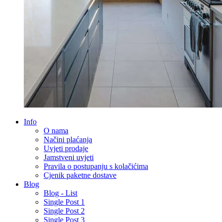
Info
O nama
Načini plaćanja
Uvjeti prodaje
Jamstveni uvjeti
Pravila o postupanju s kolačićima
Cjenik paketne dostave
Blog
Blog - List
Single Post 1
Single Post 2
Single Post 3