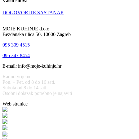
Vaših snova
DOGOVORITE SASTANAK
MOJE KUHINJE d.o.o.
Bezdanska ulica 50, 10000 Zagreb
095 309 4515
095 347 8454
E-mail: info@moje-kuhinje.hr
Radno vrijeme:
Pon. – Pet. od 8 do 16 sati.
Subota od 8 do 14 sati.
Osobni dolazak potrebno je najaviti
Web stranice
www.stolarijamraz.com
www.stolarija-mraz.hr
bijela-tehnika.com.hr
bijela-tehnika.com.hr/miele-web-shop/
bijela-tehnika.com.hr/bora/