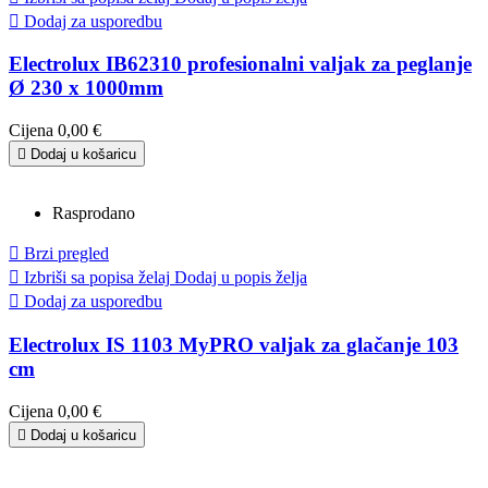

Dodaj za usporedbu
Electrolux IB62310 profesionalni valjak za peglanje
Ø 230 x 1000mm
Cijena
0,00 €

Dodaj u košaricu
Rasprodano

Brzi pregled

Izbriši sa popisa želaj
Dodaj u popis želja

Dodaj za usporedbu
Electrolux IS 1103 MyPRO valjak za glačanje 103
cm
Cijena
0,00 €

Dodaj u košaricu