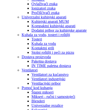
Ovlaživaći zraka
Ionizatori zraka
Pročišćivači zraka
Univerzalni kuhinjski aparati
Kuhinjski aparati MUM
Kompaktni kuhinjski aparati
Dodatni pribor za kuhinjske aparate
Kuhala za vodu, tosteri i roštilji
Tosteri
Kuhala za vodu
Kontaktni grili
Stolni roštilji i peći za pizzu
Dostava proizvoda
Paketna dostava
IN TIME paletna dostava
Ventilatori
Ventilatori za kućanstvo
Ventilatori industrijski
Ventilacijski pribor
Pomoć kod kuhanja
Štapni mikseri
Mikseri - ručni i samostojeći
Blenderi
Univerzalne rezalice
Sokovnici