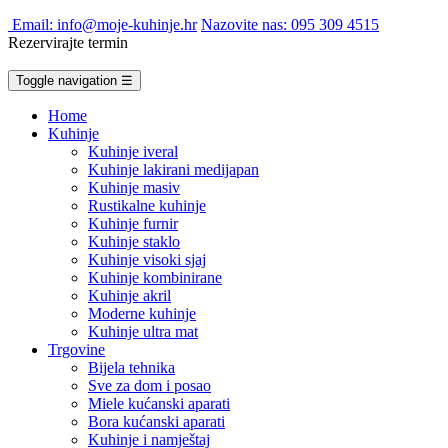
Email: info@moje-kuhinje.hr
Nazovite nas: 095 309 4515
Rezervirajte termin
Toggle navigation
☰
Home
Kuhinje
Kuhinje iveral
Kuhinje lakirani medijapan
Kuhinje masiv
Rustikalne kuhinje
Kuhinje furnir
Kuhinje staklo
Kuhinje visoki sjaj
Kuhinje kombinirane
Kuhinje akril
Moderne kuhinje
Kuhinje ultra mat
Trgovine
Bijela tehnika
Sve za dom i posao
Miele kućanski aparati
Bora kućanski aparati
Kuhinje i namještaj