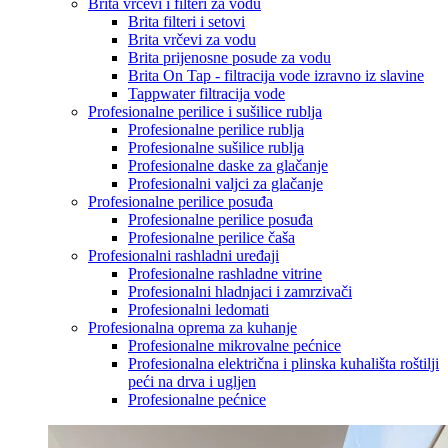
Brita vrčevi i filteri za vodu
Brita filteri i setovi
Brita vrčevi za vodu
Brita prijenosne posude za vodu
Brita On Tap - filtracija vode izravno iz slavine
Tappwater filtracija vode
Profesionalne perilice i sušilice rublja
Profesionalne perilice rublja
Profesionalne sušilice rublja
Profesionalne daske za glačanje
Profesionalni valjci za glačanje
Profesionalne perilice posuđa
Profesionalne perilice posuđa
Profesionalne perilice čaša
Profesionalni rashladni uređaji
Profesionalne rashladne vitrine
Profesionalni hladnjaci i zamrzivači
Profesionalni ledomati
Profesionalna oprema za kuhanje
Profesionalne mikrovalne pećnice
Profesionalna električna i plinska kuhališta roštilji
peći na drva i ugljen
Profesionalne pećnice