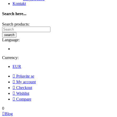
Kontakt
Search here...
Search products:
search
Language:
Currency:
EUR

Prijavite se

My account

Checkout

Wishlist

Compare
0

Blog