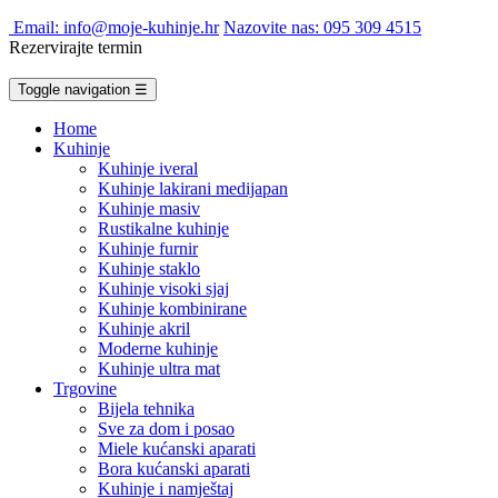
Email: info@moje-kuhinje.hr
Nazovite nas: 095 309 4515
Rezervirajte termin
Toggle navigation
☰
Home
Kuhinje
Kuhinje iveral
Kuhinje lakirani medijapan
Kuhinje masiv
Rustikalne kuhinje
Kuhinje furnir
Kuhinje staklo
Kuhinje visoki sjaj
Kuhinje kombinirane
Kuhinje akril
Moderne kuhinje
Kuhinje ultra mat
Trgovine
Bijela tehnika
Sve za dom i posao
Miele kućanski aparati
Bora kućanski aparati
Kuhinje i namještaj