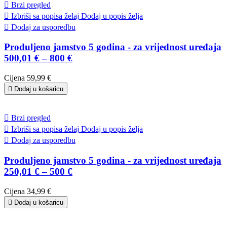

Brzi pregled

Izbriši sa popisa želaj
Dodaj u popis želja

Dodaj za usporedbu
Produljeno jamstvo 5 godina - za vrijednost uređaja
500,01 € – 800 €
Cijena
59,99 €

Dodaj u košaricu

Brzi pregled

Izbriši sa popisa želaj
Dodaj u popis želja

Dodaj za usporedbu
Produljeno jamstvo 5 godina - za vrijednost uređaja
250,01 € – 500 €
Cijena
34,99 €

Dodaj u košaricu