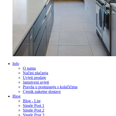
Info
O nama
Načini plaćanja
Uvjeti prodaje
Jamstveni uvjeti
Pravila o postupanju s kolačićima
Cjenik paketne dostave
Blog
Blog - List
Single Post 1
Single Post 2
Single Post 3