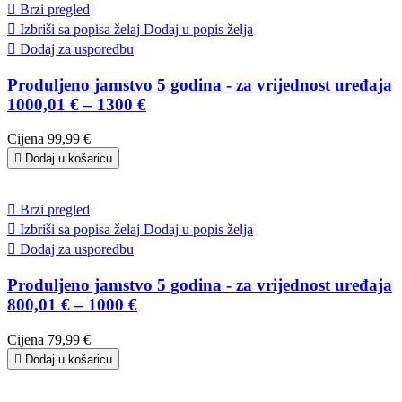

Brzi pregled

Izbriši sa popisa želaj
Dodaj u popis želja

Dodaj za usporedbu
Produljeno jamstvo 5 godina - za vrijednost uređaja
1000,01 € – 1300 €
Cijena
99,99 €

Dodaj u košaricu

Brzi pregled

Izbriši sa popisa želaj
Dodaj u popis želja

Dodaj za usporedbu
Produljeno jamstvo 5 godina - za vrijednost uređaja
800,01 € – 1000 €
Cijena
79,99 €

Dodaj u košaricu