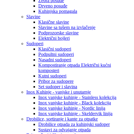
Zebra posuđe
Drveno posuđe
Kuhinjska pomagala
Slavine
Klasične slavine
Slavine sa tušem na izvlačenje
Podprozorske slavine
Električni bojleri
Sudoperi
Klasični sudoperi
Podpultni sudoperi
Nasadni sudoperi
Kompostiranje otpada Električni kućni
komposteri
Kutni sudoperi
Pribor za sudopere
Set sudoper i slavina
Inox Kuhinje - vanjske i unutarnje
Inox vanjske kuhinje - Stainless kolekcija
Inox vanjske kuhinje - Black kolekcija
Inox vanjske kuhinje - Nordic linija
Inox vanjske kuhinje - Skeldervik linija
Drobilice, sortiranje i kante za otpatke
Drobilice otpada za kuhinjski sudoper
Sustavi za odvajanje otpada