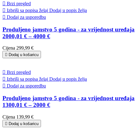

Brzi pregled

Izbriši sa popisa želaj
Dodaj u popis želja

Dodaj za usporedbu
Produljeno jamstvo 5 godina - za vrijednost uređaja
2000,01 € – 4000 €
Cijena
299,99 €

Dodaj u košaricu

Brzi pregled

Izbriši sa popisa želaj
Dodaj u popis želja

Dodaj za usporedbu
Produljeno jamstvo 5 godina - za vrijednost uređaja
1300,01 € – 2000 €
Cijena
139,99 €

Dodaj u košaricu