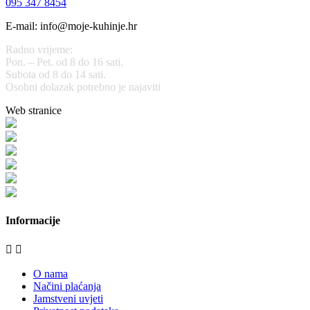
095 347 8454
E-mail: info@moje-kuhinje.hr
Radno vrijeme:
Pon. – Pet. od 8 do 16 sati.
Subota od 8 do 14 sati.
Osobni dolazak potrebno je najaviti
Web stranice
www.stolarijamraz.com
www.stolarija-mraz.hr
bijela-tehnika.com.hr
bijela-tehnika.com.hr/miele-web-shop/
bijela-tehnika.com.hr/bora/
moje-kuhinje.hr
Informacije


O nama
Načini plaćanja
Jamstveni uvjeti