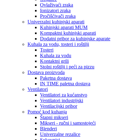
Ovlaživaći zraka
Ionizatori zraka
Pročišćivači zraka
Univerzalni kuhinjski aparati
Kuhinjski aparati MUM
Kompaktni kuhinjski aparati
Dodatni pribor za kuhinjske aparate
Kuhala za vodu, tosteri i roštilji
Tosteri
Kuhala za vodu
Kontaktni grili
Stolni roštilji i peći za pizzu
Dostava proizvoda
Paketna dostava
IN TIME paletna dostava
Ventilatori
Ventilatori za kućanstvo
Ventilatori industrijski
Ventilacijski pribor
Pomoć kod kuhanja
Štapni mikseri
Mikseri - ručni i samostojeći
Blenderi
Univerzalne rezalice
Sokovnici