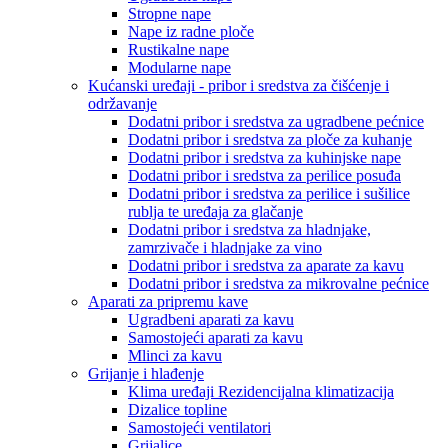
Stropne nape
Nape iz radne ploče
Rustikalne nape
Modularne nape
Kućanski uređaji - pribor i sredstva za čišćenje i
održavanje
Dodatni pribor i sredstva za ugradbene pećnice
Dodatni pribor i sredstva za ploče za kuhanje
Dodatni pribor i sredstva za kuhinjske nape
Dodatni pribor i sredstva za perilice posuđa
Dodatni pribor i sredstva za perilice i sušilice
rublja te uređaja za glačanje
Dodatni pribor i sredstva za hladnjake,
zamrzivače i hladnjake za vino
Dodatni pribor i sredstva za aparate za kavu
Dodatni pribor i sredstva za mikrovalne pećnice
Aparati za pripremu kave
Ugradbeni aparati za kavu
Samostojeći aparati za kavu
Mlinci za kavu
Grijanje i hlađenje
Klima uređaji Rezidencijalna klimatizacija
Dizalice topline
Samostojeći ventilatori
Grijalice