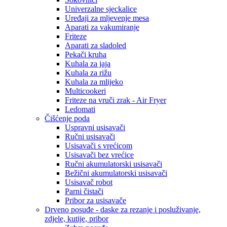
Univerzalne sjeckalice
Uređaji za mljevenje mesa
Aparati za vakumiranje
Friteze
Aparati za sladoled
Pekači kruha
Kuhala za jaja
Kuhala za rižu
Kuhala za mlijeko
Multicookeri
Friteze na vruči zrak - Air Fryer
Ledomati
Čišćenje poda
Uspravni usisavači
Ručni usisavači
Usisavači s vrećicom
Usisavači bez vrećice
Ručni akumulatorski usisavači
Bežični akumulatorski usisavači
Usisavač robot
Parni čistači
Pribor za usisavače
Drveno posuđe - daske za rezanje i posluživanje,
zdjele, kutije, pribor