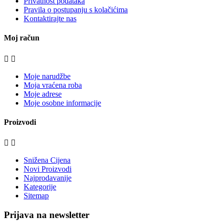
Privatnost podataka
Pravila o postupanju s kolačićima
Kontaktirajte nas
Moj račun


Moje narudžbe
Moja vraćena roba
Moje adrese
Moje osobne informacije
Proizvodi


Snižena Cijena
Novi Proizvodi
Najprodavanije
Kategorije
Sitemap
Prijava na newsletter