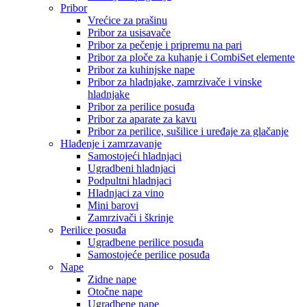
Pribor
Vrećice za prašinu
Pribor za usisavače
Pribor za pečenje i pripremu na pari
Pribor za ploče za kuhanje i CombiSet elemente
Pribor za kuhinjske nape
Pribor za hladnjake, zamrzivače i vinske
hladnjake
Pribor za perilice posuđa
Pribor za aparate za kavu
Pribor za perilice, sušilice i uređaje za glačanje
Hlađenje i zamrzavanje
Samostojeći hladnjaci
Ugradbeni hladnjaci
Podpultni hladnjaci
Hladnjaci za vino
Mini barovi
Zamrzivači i škrinje
Perilice posuđa
Ugradbene perilice posuđa
Samostojeće perilice posuđa
Nape
Zidne nape
Otočne nape
Ugradbene nape