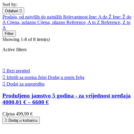
Sort by:
Odaberi

Prodaja, od najviših do najnižih
Relevantnost
Ime: A do Ž
Ime: Ž do
A
Cijena, uzlazno
Cijena, silazno
Reference, A to Z
Reference, Z to
A
Filter
Showing 1-8 of 8 item(s)
Active filters

Brzi pregled

Izbriši sa popisa želaj
Dodaj u popis želja

Dodaj za usporedbu
Produljeno jamstvo 5 godina - za vrijednost uređaja
4000,01 € – 6600 €
Cijena
499,99 €

Dodaj u košaricu