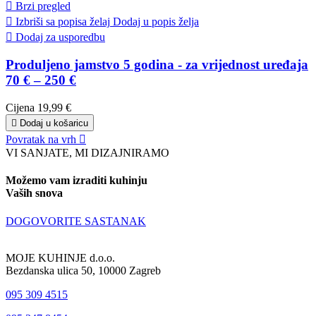

Brzi pregled

Izbriši sa popisa želaj
Dodaj u popis želja

Dodaj za usporedbu
Produljeno jamstvo 5 godina - za vrijednost uređaja
70 € – 250 €
Cijena
19,99 €

Dodaj u košaricu
Povratak na vrh

VI SANJATE, MI DIZAJNIRAMO
Možemo vam izraditi kuhinju
Vaših snova
DOGOVORITE SASTANAK
MOJE KUHINJE d.o.o.
Bezdanska ulica 50, 10000 Zagreb
095 309 4515