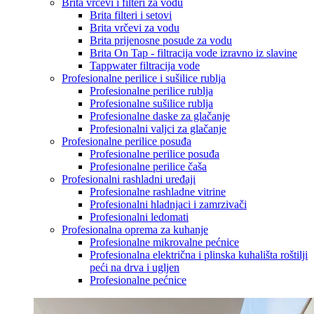
Brita vrčevi i filteri za vodu
Brita filteri i setovi
Brita vrčevi za vodu
Brita prijenosne posude za vodu
Brita On Tap - filtracija vode izravno iz slavine
Tappwater filtracija vode
Profesionalne perilice i sušilice rublja
Profesionalne perilice rublja
Profesionalne sušilice rublja
Profesionalne daske za glačanje
Profesionalni valjci za glačanje
Profesionalne perilice posuđa
Profesionalne perilice posuđa
Profesionalne perilice čaša
Profesionalni rashladni uređaji
Profesionalne rashladne vitrine
Profesionalni hladnjaci i zamrzivači
Profesionalni ledomati
Profesionalna oprema za kuhanje
Profesionalne mikrovalne pećnice
Profesionalna električna i plinska kuhališta roštilji
peći na drva i ugljen
Profesionalne pećnice