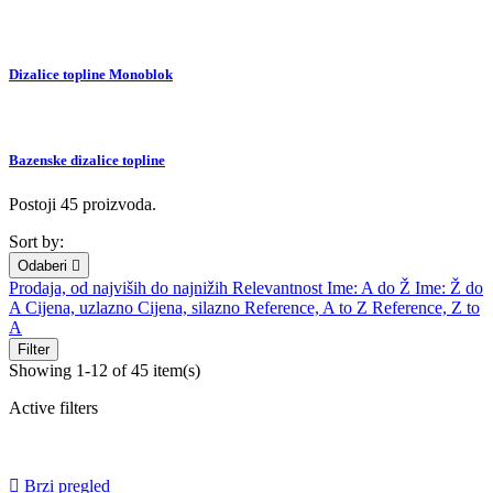
Dizalice topline Monoblok
Bazenske dizalice topline
Postoji 45 proizvoda.
Sort by:
Odaberi

Prodaja, od najviših do najnižih
Relevantnost
Ime: A do Ž
Ime: Ž do
A
Cijena, uzlazno
Cijena, silazno
Reference, A to Z
Reference, Z to
A
Filter
Showing 1-12 of 45 item(s)
Active filters

Brzi pregled