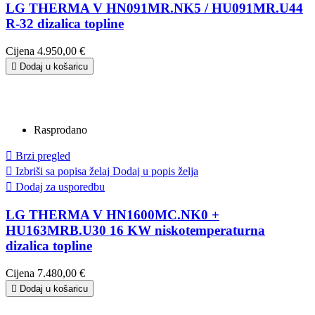
LG THERMA V HN091MR.NK5 / HU091MR.U44
R-32 dizalica topline
Cijena
4.950,00 €

Dodaj u košaricu
Rasprodano

Brzi pregled

Izbriši sa popisa želaj
Dodaj u popis želja

Dodaj za usporedbu
LG THERMA V HN1600MC.NK0 +
HU163MRB.U30 16 KW niskotemperaturna
dizalica topline
Cijena
7.480,00 €

Dodaj u košaricu