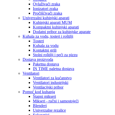
Ovlaživaći zraka
Ionizatori zraka
Pročišćivači zraka
Univerzalni kuhinjski aparati
Kuhinjski aparati MUM
Kompaktni kuhinjski aparati
Dodatni pribor za kuhinjske aparate
Kuhala za vodu, tosteri i roštilji
Tosteri
Kuhala za vodu
Kontaktni grili
Stolni roštilji i peći za pizzu
Dostava proizvoda
Paketna dostava
IN TIME paletna dostava
Ventilatori
Ventilatori za kućanstvo
Ventilatori industrijski
Ventilacijski pribor
Pomoć kod kuhanja
Štapni mikseri
Mikseri - ručni i samostojeći
Blenderi
Univerzalne rezalice
Sokovnici