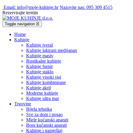
Email: info@moje-kuhinje.hr
Nazovite nas: 095 309 4515
Rezervirajte termin
Toggle navigation
☰
Home
Kuhinje
Kuhinje iveral
Kuhinje lakirani medijapan
Kuhinje masiv
Rustikalne kuhinje
Kuhinje furnir
Kuhinje staklo
Kuhinje visoki sjaj
Kuhinje kombinirane
Kuhinje akril
Moderne kuhinje
Kuhinje ultra mat
Trgovine
Bijela tehnika
Sve za dom i posao
Miele kućanski aparati
Bora kućanski aparati
Kuhinje i namještaj