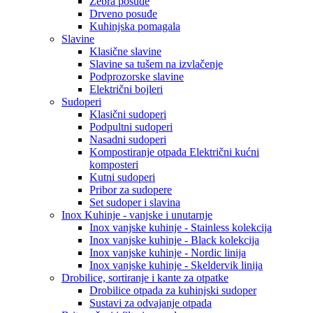
Zebra posuđe
Drveno posuđe
Kuhinjska pomagala
Slavine
Klasične slavine
Slavine sa tušem na izvlačenje
Podprozorske slavine
Električni bojleri
Sudoperi
Klasični sudoperi
Podpultni sudoperi
Nasadni sudoperi
Kompostiranje otpada Električni kućni
komposteri
Kutni sudoperi
Pribor za sudopere
Set sudoper i slavina
Inox Kuhinje - vanjske i unutarnje
Inox vanjske kuhinje - Stainless kolekcija
Inox vanjske kuhinje - Black kolekcija
Inox vanjske kuhinje - Nordic linija
Inox vanjske kuhinje - Skeldervik linija
Drobilice, sortiranje i kante za otpatke
Drobilice otpada za kuhinjski sudoper
Sustavi za odvajanje otpada