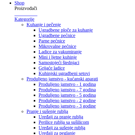
Shop
Proizvođači
Kategorije
Kuhanje i pečenje
Ugradbene ploče za kuhanje
Ugradbene pećnice
Parne pećnice
Mikrovalne pećnice
Ladice za vakumiranje
Mini i ljetne kuhinje
Samostojeći štednjaci
Grijaće ladice
Kuhinjski ugradbeni setovi
Produljeno jamstvo - kućanski aparati
Produljeno jamstvo - 1 godina
Produljeno jamstvo - 7 godina
Produljeno jamstvo - 5 godina
Produljeno jamstvo - 2 godine
Produljeno jamstvo - 3 godine
Pranje i sušenje rublja
Uređaji za pranje rublja
Perilice rublja sa sušilicom
Uređaji za sušenje rublja
Uređaji za peglanje