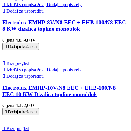

Izbriši sa popisa želaj
Dodaj u popis želja

Dodaj za usporedbu
Electrolux EMHP-8V/N8 EEC + EHB-100/N8 EEC
8 KW dizalica topline monoblok
Cijena
4.039,00 €

Dodaj u košaricu

Brzi pregled

Izbriši sa popisa želaj
Dodaj u popis želja

Dodaj za usporedbu
Electrolux EMHP-10V/N8 EEC + EHB-100/N8
EEC 10 KW Dizalica topline monoblok
Cijena
4.372,00 €

Dodaj u košaricu

Brzi pregled