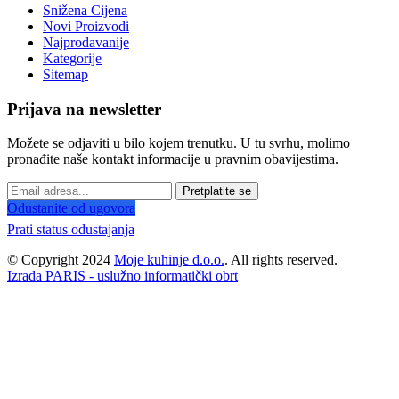
Snižena Cijena
Novi Proizvodi
Najprodavanije
Kategorije
Sitemap
Prijava na newsletter
Možete se odjaviti u bilo kojem trenutku. U tu svrhu, molimo
pronađite naše kontakt informacije u pravnim obavijestima.
Pretplatite se
Odustanite od ugovora
Prati status odustajanja
© Copyright 2024
Moje kuhinje d.o.o.
. All rights reserved.
Izrada PARIS - uslužno informatički obrt