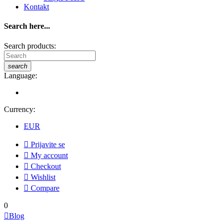
Kontakt
Search here...
Search products:
search
Language:
Currency:
EUR

Prijavite se

My account

Checkout

Wishlist

Compare
0

Blog