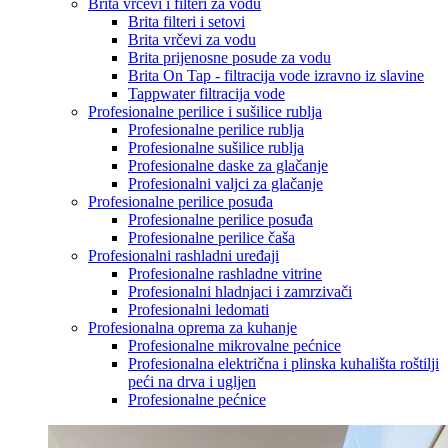
Brita vrčevi i filteri za vodu
Brita filteri i setovi
Brita vrčevi za vodu
Brita prijenosne posude za vodu
Brita On Tap - filtracija vode izravno iz slavine
Tappwater filtracija vode
Profesionalne perilice i sušilice rublja
Profesionalne perilice rublja
Profesionalne sušilice rublja
Profesionalne daske za glačanje
Profesionalni valjci za glačanje
Profesionalne perilice posuđa
Profesionalne perilice posuđa
Profesionalne perilice čaša
Profesionalni rashladni uređaji
Profesionalne rashladne vitrine
Profesionalni hladnjaci i zamrzivači
Profesionalni ledomati
Profesionalna oprema za kuhanje
Profesionalne mikrovalne pećnice
Profesionalna električna i plinska kuhališta roštilji
peći na drva i ugljen
Profesionalne pećnice