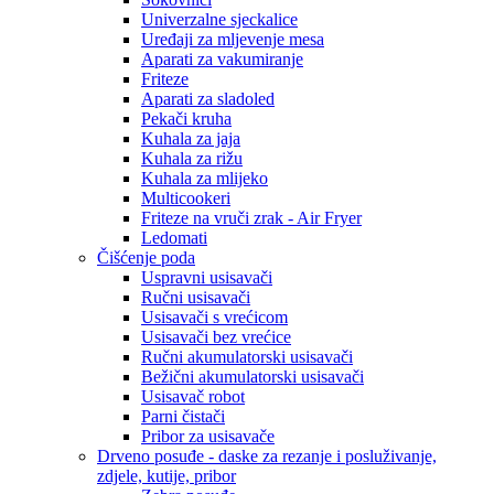
Univerzalne sjeckalice
Uređaji za mljevenje mesa
Aparati za vakumiranje
Friteze
Aparati za sladoled
Pekači kruha
Kuhala za jaja
Kuhala za rižu
Kuhala za mlijeko
Multicookeri
Friteze na vruči zrak - Air Fryer
Ledomati
Čišćenje poda
Uspravni usisavači
Ručni usisavači
Usisavači s vrećicom
Usisavači bez vrećice
Ručni akumulatorski usisavači
Bežični akumulatorski usisavači
Usisavač robot
Parni čistači
Pribor za usisavače
Drveno posuđe - daske za rezanje i posluživanje,
zdjele, kutije, pribor