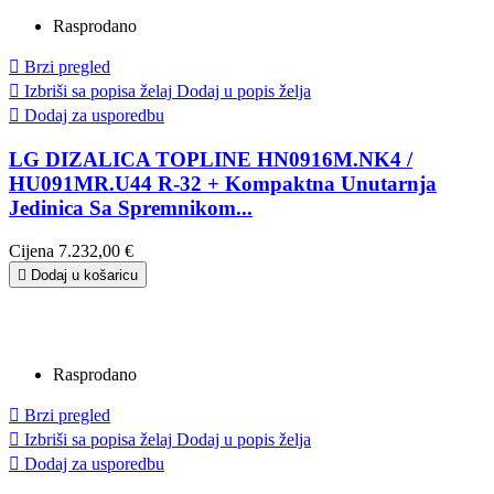
Rasprodano

Brzi pregled

Izbriši sa popisa želaj
Dodaj u popis želja

Dodaj za usporedbu
LG DIZALICA TOPLINE HN0916M.NK4 /
HU091MR.U44 R-32 + Kompaktna Unutarnja
Jedinica Sa Spremnikom...
Cijena
7.232,00 €

Dodaj u košaricu
Rasprodano

Brzi pregled

Izbriši sa popisa želaj
Dodaj u popis želja

Dodaj za usporedbu