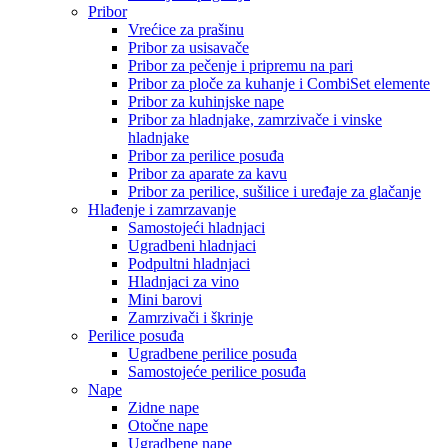
Pribor
Vrećice za prašinu
Pribor za usisavače
Pribor za pečenje i pripremu na pari
Pribor za ploče za kuhanje i CombiSet elemente
Pribor za kuhinjske nape
Pribor za hladnjake, zamrzivače i vinske
hladnjake
Pribor za perilice posuđa
Pribor za aparate za kavu
Pribor za perilice, sušilice i uređaje za glačanje
Hlađenje i zamrzavanje
Samostojeći hladnjaci
Ugradbeni hladnjaci
Podpultni hladnjaci
Hladnjaci za vino
Mini barovi
Zamrzivači i škrinje
Perilice posuđa
Ugradbene perilice posuđa
Samostojeće perilice posuđa
Nape
Zidne nape
Otočne nape
Ugradbene nape