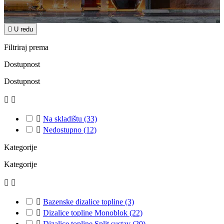

U redu
Filtriraj prema
Dostupnost
Dostupnost



Na skladištu
(33)

Nedostupno
(12)
Kategorije
Kategorije



Bazenske dizalice topline
(3)

Dizalice topline Monoblok
(22)

Dizalice topline Split sustav
(20)