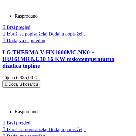
Rasprodano

Brzi pregled

Izbriši sa popisa želaj
Dodaj u popis želja

Dodaj za usporedbu
LG THERMA V HN1600MC.NK0 +
HU161MRB.U30 16 KW niskotemperaturna
dizalica topline
Cijena
6.985,00 €

Dodaj u košaricu
Rasprodano

Brzi pregled

Izbriši sa popisa želaj
Dodaj u popis želja