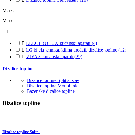
Marka
Marka



ELECTROLUX kućanski aparati
(4)

LG bijela tehnika, klima uređaji, dizalice topline
(12)

VIVAX kućanski aparati
(29)
Dizalice topline
Dizalice topline Split sustav
Dizalice topline Monoblok
Bazenske dizalice topline
Dizalice topline
Dizalice topline Split...