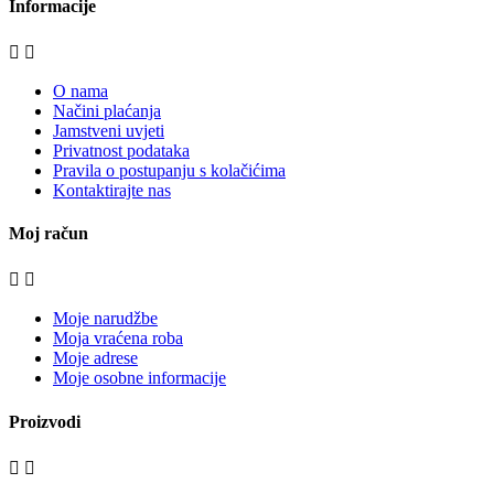
Informacije


O nama
Načini plaćanja
Jamstveni uvjeti
Privatnost podataka
Pravila o postupanju s kolačićima
Kontaktirajte nas
Moj račun


Moje narudžbe
Moja vraćena roba
Moje adrese
Moje osobne informacije
Proizvodi

