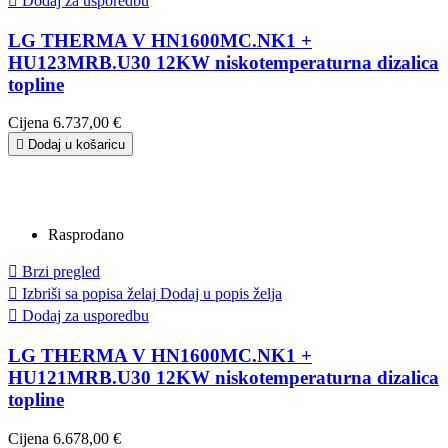

Dodaj za usporedbu
LG THERMA V HN1600MC.NK1 +
HU123MRB.U30 12KW niskotemperaturna dizalica
topline
Cijena
6.737,00 €

Dodaj u košaricu
Rasprodano

Brzi pregled

Izbriši sa popisa želaj
Dodaj u popis želja

Dodaj za usporedbu
LG THERMA V HN1600MC.NK1 +
HU121MRB.U30 12KW niskotemperaturna dizalica
topline
Cijena
6.678,00 €