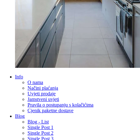
Info
O nama
Načini plaćanja
Uvjeti prodaje
Jamstveni uvjeti
Pravila o postupanju s kolačićima
Cjenik paketne dostave
Blog
Blog - List
Single Post 1
Single Post 2
Single Post 3