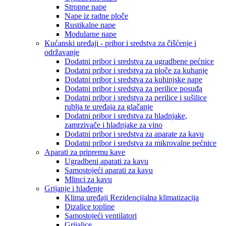
Stropne nape
Nape iz radne ploče
Rustikalne nape
Modularne nape
Kućanski uređaji - pribor i sredstva za čišćenje i
održavanje
Dodatni pribor i sredstva za ugradbene pećnice
Dodatni pribor i sredstva za ploče za kuhanje
Dodatni pribor i sredstva za kuhinjske nape
Dodatni pribor i sredstva za perilice posuđa
Dodatni pribor i sredstva za perilice i sušilice
rublja te uređaja za glačanje
Dodatni pribor i sredstva za hladnjake,
zamrzivače i hladnjake za vino
Dodatni pribor i sredstva za aparate za kavu
Dodatni pribor i sredstva za mikrovalne pećnice
Aparati za pripremu kave
Ugradbeni aparati za kavu
Samostojeći aparati za kavu
Mlinci za kavu
Grijanje i hlađenje
Klima uređaji Rezidencijalna klimatizacija
Dizalice topline
Samostojeći ventilatori
Grijalice