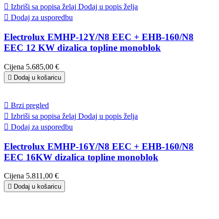

Izbriši sa popisa želaj
Dodaj u popis želja

Dodaj za usporedbu
Electrolux EMHP-12Y/N8 EEC + EHB-160/N8
EEC 12 KW dizalica topline monoblok
Cijena
5.685,00 €

Dodaj u košaricu

Brzi pregled

Izbriši sa popisa želaj
Dodaj u popis želja

Dodaj za usporedbu
Electrolux EMHP-16Y/N8 EEC + EHB-160/N8
EEC 16KW dizalica topline monoblok
Cijena
5.811,00 €

Dodaj u košaricu