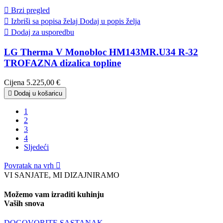

Brzi pregled

Izbriši sa popisa želaj
Dodaj u popis želja

Dodaj za usporedbu
LG Therma V Monobloc HM143MR.U34 R-32
TROFAZNA dizalica topline
Cijena
5.225,00 €

Dodaj u košaricu
1
2
3
4
Sljedeći
Povratak na vrh

VI SANJATE, MI DIZAJNIRAMO
Možemo vam izraditi kuhinju
Vaših snova
DOGOVORITE SASTANAK