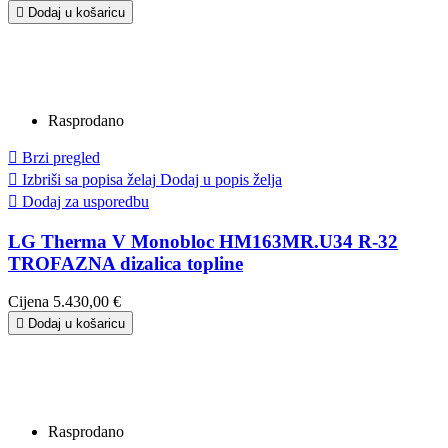

Dodaj u košaricu
Rasprodano

Brzi pregled

Izbriši sa popisa želaj
Dodaj u popis želja

Dodaj za usporedbu
LG Therma V Monobloc HM163MR.U34 R-32
TROFAZNA dizalica topline
Cijena
5.430,00 €

Dodaj u košaricu
Rasprodano