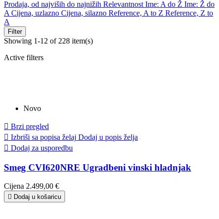
Prodaja, od najviših do najnižih
Relevantnost
Ime: A do Ž
Ime: Ž do
A
Cijena, uzlazno
Cijena, silazno
Reference, A to Z
Reference, Z to
A
Filter
Showing 1-12 of 228 item(s)
Active filters
Novo

Brzi pregled

Izbriši sa popisa želaj
Dodaj u popis želja

Dodaj za usporedbu
Smeg CVI620NRE Ugradbeni vinski hladnjak
Cijena
2.499,00 €

Dodaj u košaricu