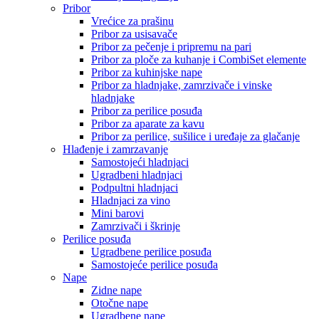
Pribor
Vrećice za prašinu
Pribor za usisavače
Pribor za pečenje i pripremu na pari
Pribor za ploče za kuhanje i CombiSet elemente
Pribor za kuhinjske nape
Pribor za hladnjake, zamrzivače i vinske
hladnjake
Pribor za perilice posuđa
Pribor za aparate za kavu
Pribor za perilice, sušilice i uređaje za glačanje
Hlađenje i zamrzavanje
Samostojeći hladnjaci
Ugradbeni hladnjaci
Podpultni hladnjaci
Hladnjaci za vino
Mini barovi
Zamrzivači i škrinje
Perilice posuđa
Ugradbene perilice posuđa
Samostojeće perilice posuđa
Nape
Zidne nape
Otočne nape
Ugradbene nape