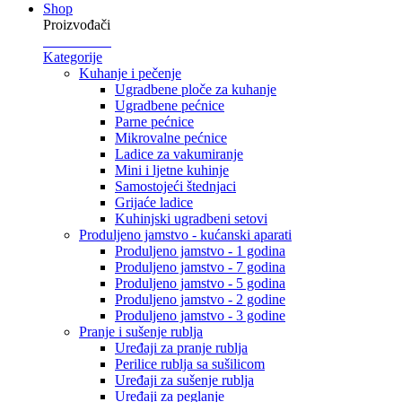
Shop
Proizvođači
Kategorije
Kuhanje i pečenje
Ugradbene ploče za kuhanje
Ugradbene pećnice
Parne pećnice
Mikrovalne pećnice
Ladice za vakumiranje
Mini i ljetne kuhinje
Samostojeći štednjaci
Grijaće ladice
Kuhinjski ugradbeni setovi
Produljeno jamstvo - kućanski aparati
Produljeno jamstvo - 1 godina
Produljeno jamstvo - 7 godina
Produljeno jamstvo - 5 godina
Produljeno jamstvo - 2 godine
Produljeno jamstvo - 3 godine
Pranje i sušenje rublja
Uređaji za pranje rublja
Perilice rublja sa sušilicom
Uređaji za sušenje rublja
Uređaji za peglanje