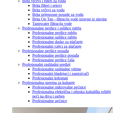
Brita vrčevi i filteri za vodu
Brita filteri i setovi
Brita vrčevi za vodu
Brita prijenosne posude za vodu
Brita On Tap - filtracija vode izravno iz slavine
Tappwater filtracija vode
Profesionalne perilice i sušilice rublja
Profesionalne perilice rublja
Profesionalne sušilice rublja
Profesionalne daske za glačanje
Profesionalni valjci za glačanje
Profesionalne perilice posuđa
Profesionalne perilice posuđa
Profesionalne perilice čaša
Profesionalni rashladni uređaji
Profesionalne rashladne vitrine
Profesionalni hladnjaci i zamrzivači
Profesionalni ledomati
Profesionalna oprema za kuhanje
Profesionalne mikrovalne pećnice
Profesionalna električna i plinska kuhališta roštilji
peći na drva i ugljen
Profesionalne pećnice