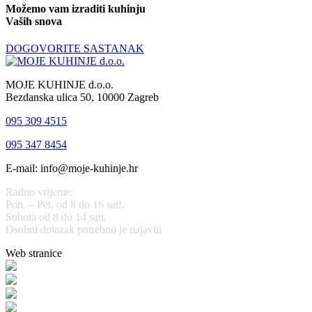
Možemo vam izraditi kuhinju
Vaših snova
DOGOVORITE SASTANAK
MOJE KUHINJE d.o.o.
Bezdanska ulica 50, 10000 Zagreb
095 309 4515
095 347 8454
E-mail: info@moje-kuhinje.hr
Radno vrijeme:
Pon. – Pet. od 8 do 16 sati.
Subota od 8 do 14 sati.
Osobni dolazak potrebno je najaviti
Web stranice
www.stolarijamraz.com
www.stolarija-mraz.hr
bijela-tehnika.com.hr
bijela-tehnika.com.hr/miele-web-shop/