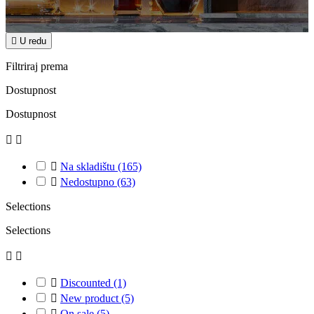

U redu
Filtriraj prema
Dostupnost
Dostupnost



Na skladištu
(165)

Nedostupno
(63)
Selections
Selections



Discounted
(1)

New product
(5)

On sale
(5)