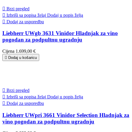

Brzi pregled

Izbriši sa popisa želaj
Dodaj u popis želja

Dodaj za usporedbu
Liebherr UWgb 3631 Vinidor Hladnjak za vino
pogodan za podpultnu ugradnju
Cijena
1.699,00 €

Dodaj u košaricu

Brzi pregled

Izbriši sa popisa želaj
Dodaj u popis želja

Dodaj za usporedbu
Liebherr UWpri 3661 Vinidor Selection Hladnjak za
vino pogodan za podpultnu ugradnju