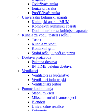
Ovlaživaći zraka
Ionizatori zraka
Pročišćivači zraka
Univerzalni kuhinjski aparati
Kuhinjski aparati MUM
Kompaktni kuhinjski aparati
Dodatni pribor za kuhinjske aparate
Kuhala za vodu, tosteri i roštilji
Tosteri
Kuhala za vodu
Kontaktni grili
Stolni roštilji i peći za pizzu
Dostava proizvoda
Paketna dostava
IN TIME paletna dostava
Ventilatori
Ventilatori za kućanstvo
Ventilatori industrijski
Ventilacijski pribor
Pomoć kod kuhanja
Štapni mikseri
Mikseri - ručni i samostojeći
Blenderi
Univerzalne rezalice
Sokovnici