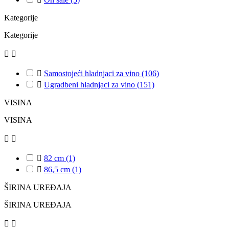
Kategorije
Kategorije



Samostojeći hladnjaci za vino
(106)

Ugradbeni hladnjaci za vino
(151)
VISINA
VISINA



82 cm
(1)

86,5 cm
(1)
ŠIRINA UREĐAJA
ŠIRINA UREĐAJA

