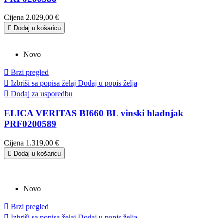
Cijena
2.029,00 €

Dodaj u košaricu
Novo

Brzi pregled

Izbriši sa popisa želaj
Dodaj u popis želja

Dodaj za usporedbu
ELICA VERITAS BI660 BL vinski hladnjak
PRF0200589
Cijena
1.319,00 €

Dodaj u košaricu
Novo

Brzi pregled

Izbriši sa popisa želaj
Dodaj u popis želja