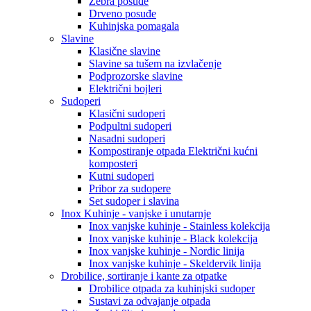
Zebra posuđe
Drveno posuđe
Kuhinjska pomagala
Slavine
Klasične slavine
Slavine sa tušem na izvlačenje
Podprozorske slavine
Električni bojleri
Sudoperi
Klasični sudoperi
Podpultni sudoperi
Nasadni sudoperi
Kompostiranje otpada Električni kućni
komposteri
Kutni sudoperi
Pribor za sudopere
Set sudoper i slavina
Inox Kuhinje - vanjske i unutarnje
Inox vanjske kuhinje - Stainless kolekcija
Inox vanjske kuhinje - Black kolekcija
Inox vanjske kuhinje - Nordic linija
Inox vanjske kuhinje - Skeldervik linija
Drobilice, sortiranje i kante za otpatke
Drobilice otpada za kuhinjski sudoper
Sustavi za odvajanje otpada