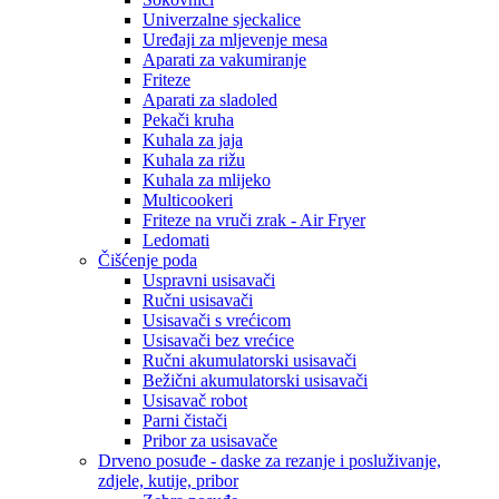
Univerzalne sjeckalice
Uređaji za mljevenje mesa
Aparati za vakumiranje
Friteze
Aparati za sladoled
Pekači kruha
Kuhala za jaja
Kuhala za rižu
Kuhala za mlijeko
Multicookeri
Friteze na vruči zrak - Air Fryer
Ledomati
Čišćenje poda
Uspravni usisavači
Ručni usisavači
Usisavači s vrećicom
Usisavači bez vrećice
Ručni akumulatorski usisavači
Bežični akumulatorski usisavači
Usisavač robot
Parni čistači
Pribor za usisavače
Drveno posuđe - daske za rezanje i posluživanje,
zdjele, kutije, pribor