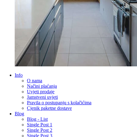
Info
O nama
Načini plaćanja
Uvjeti prodaje
Jamstveni uvjeti
Pravila o postupanju s kolačićima
Cjenik paketne dostave
Blog
Blog - List
Single Post 1
Single Post 2
Single Post 3