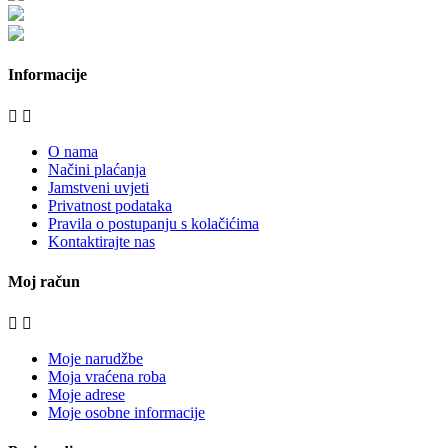
bijela-tehnika.com.hr/bora/
moje-kuhinje.hr
Informacije


O nama
Načini plaćanja
Jamstveni uvjeti
Privatnost podataka
Pravila o postupanju s kolačićima
Kontaktirajte nas
Moj račun


Moje narudžbe
Moja vraćena roba
Moje adrese
Moje osobne informacije