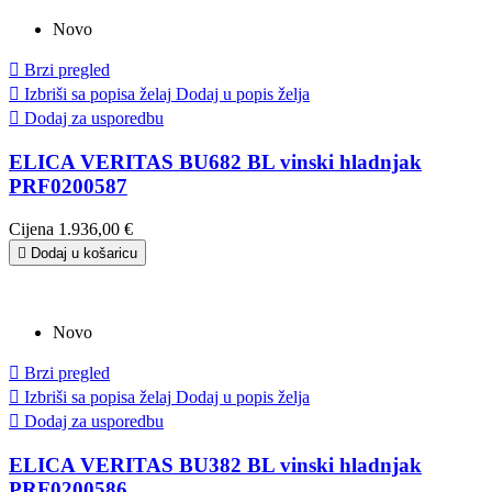
Novo

Brzi pregled

Izbriši sa popisa želaj
Dodaj u popis želja

Dodaj za usporedbu
ELICA VERITAS BU682 BL vinski hladnjak
PRF0200587
Cijena
1.936,00 €

Dodaj u košaricu
Novo

Brzi pregled

Izbriši sa popisa želaj
Dodaj u popis želja

Dodaj za usporedbu
ELICA VERITAS BU382 BL vinski hladnjak
PRF0200586