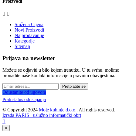
Proizvodi


Snižena Cijena
Novi Proizvodi
Najprodavanije
Kategorije
Sitemap
Prijava na newsletter
Možete se odjaviti u bilo kojem trenutku. U tu svrhu, molimo
pronađite naše kontakt informacije u pravnim obavijestima.
Pretplatite se
Odustanite od ugovora
Prati status odustajanja
© Copyright 2024
Moje kuhinje d.o.o.
. All rights reserved.
Izrada PARIS - uslužno informatički obrt

×