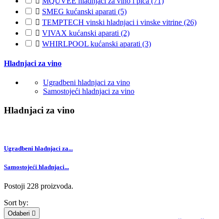

MQUVEE hladnjaci za vino i pića
(71)

SMEG kućanski aparati
(5)

TEMPTECH vinski hladnjaci i vinske vitrine
(26)

VIVAX kućanski aparati
(2)

WHIRLPOOL kućanski aparati
(3)
Hladnjaci za vino
Ugradbeni hladnjaci za vino
Samostojeći hladnjaci za vino
Hladnjaci za vino
Ugradbeni hladnjaci za...
Samostojeći hladnjaci...
Postoji 228 proizvoda.
Sort by:
Odaberi
