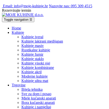
Email: info@moje-kuhinje.hr
Nazovite nas: 095 309 4515
Rezervirajte termin
Toggle navigation
☰
Home
Kuhinje
Kuhinje iveral
Kuhinje lakirani medijapan
Kuhinje masiv
Rustikalne kuhinje
Kuhinje furnir
Kuhinje staklo
Kuhinje visoki sjaj
Kuhinje kombinirane
Kuhinje akril
Moderne kuhinje
Kuhinje ultra mat
Trgovine
Bijela tehnika
Sve za dom i posao
Miele kućanski aparati
Bora kućanski aparati
Kuhinje i namještaj