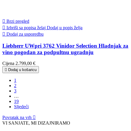

Brzi pregled

Izbriši sa popisa želaj
Dodaj u popis želja

Dodaj za usporedbu
Liebherr UWpri 3762 Vinidor Selection Hladnjak za
vino pogodan za podpultnu ugradnju
Cijena
2.799,00 €

Dodaj u košaricu
1
2
3
…
19
Sljedeći
Povratak na vrh

VI SANJATE, MI DIZAJNIRAMO