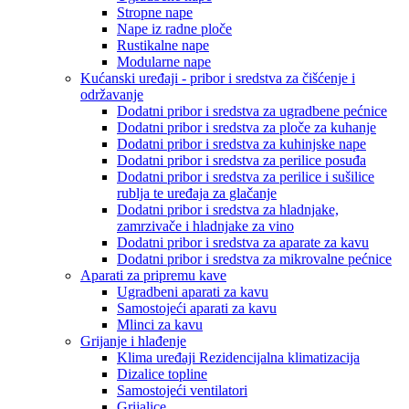
Stropne nape
Nape iz radne ploče
Rustikalne nape
Modularne nape
Kućanski uređaji - pribor i sredstva za čišćenje i
održavanje
Dodatni pribor i sredstva za ugradbene pećnice
Dodatni pribor i sredstva za ploče za kuhanje
Dodatni pribor i sredstva za kuhinjske nape
Dodatni pribor i sredstva za perilice posuđa
Dodatni pribor i sredstva za perilice i sušilice
rublja te uređaja za glačanje
Dodatni pribor i sredstva za hladnjake,
zamrzivače i hladnjake za vino
Dodatni pribor i sredstva za aparate za kavu
Dodatni pribor i sredstva za mikrovalne pećnice
Aparati za pripremu kave
Ugradbeni aparati za kavu
Samostojeći aparati za kavu
Mlinci za kavu
Grijanje i hlađenje
Klima uređaji Rezidencijalna klimatizacija
Dizalice topline
Samostojeći ventilatori
Grijalice