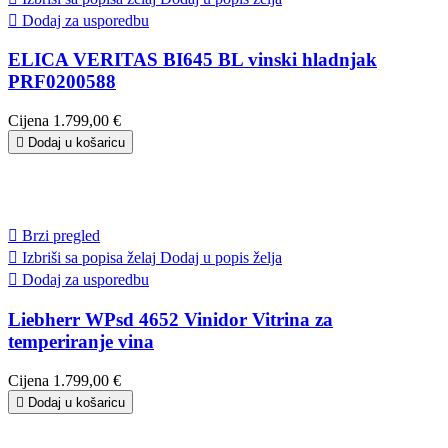

Dodaj za usporedbu
ELICA VERITAS BI645 BL vinski hladnjak
PRF0200588
Cijena
1.799,00 €

Dodaj u košaricu

Brzi pregled

Izbriši sa popisa želaj
Dodaj u popis želja

Dodaj za usporedbu
Liebherr WPsd 4652 Vinidor Vitrina za
temperiranje vina
Cijena
1.799,00 €

Dodaj u košaricu