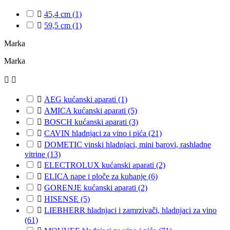

45,4 cm
(1)

59,5 cm
(1)
Marka
Marka



AEG kućanski aparati
(1)

AMICA kućanski aparati
(5)

BOSCH kućanski aparati
(3)

CAVIN hladnjaci za vino i pića
(21)

DOMETIC vinski hladnjaci, mini barovi, rashladne
vitrine
(13)

ELECTROLUX kućanski aparati
(2)

ELICA nape i ploče za kuhanje
(6)

GORENJE kućanski aparati
(2)

HISENSE
(5)

LIEBHERR hladnjaci i zamrzivači, hladnjaci za vino
(61)