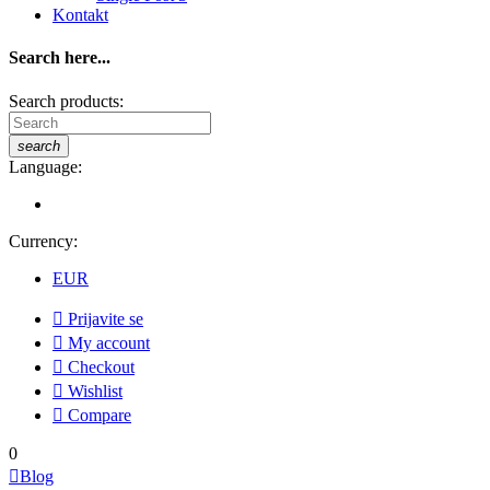
Kontakt
Search here...
Search products:
search
Language:
Currency:
EUR

Prijavite se

My account

Checkout

Wishlist

Compare
0

Blog