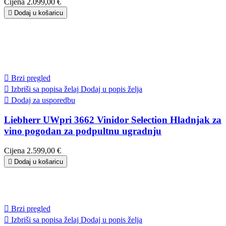
Cijena
2.099,00 €

Dodaj u košaricu

Brzi pregled

Izbriši sa popisa želaj
Dodaj u popis želja

Dodaj za usporedbu
Liebherr UWpri 3662 Vinidor Selection Hladnjak za
vino pogodan za podpultnu ugradnju
Cijena
2.599,00 €

Dodaj u košaricu

Brzi pregled

Izbriši sa popisa želaj
Dodaj u popis želja