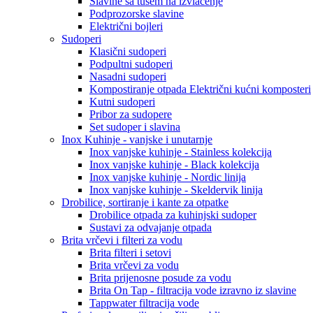
Slavine sa tušem na izvlačenje
Podprozorske slavine
Električni bojleri
Sudoperi
Klasični sudoperi
Podpultni sudoperi
Nasadni sudoperi
Kompostiranje otpada Električni kućni komposteri
Kutni sudoperi
Pribor za sudopere
Set sudoper i slavina
Inox Kuhinje - vanjske i unutarnje
Inox vanjske kuhinje - Stainless kolekcija
Inox vanjske kuhinje - Black kolekcija
Inox vanjske kuhinje - Nordic linija
Inox vanjske kuhinje - Skeldervik linija
Drobilice, sortiranje i kante za otpatke
Drobilice otpada za kuhinjski sudoper
Sustavi za odvajanje otpada
Brita vrčevi i filteri za vodu
Brita filteri i setovi
Brita vrčevi za vodu
Brita prijenosne posude za vodu
Brita On Tap - filtracija vode izravno iz slavine
Tappwater filtracija vode