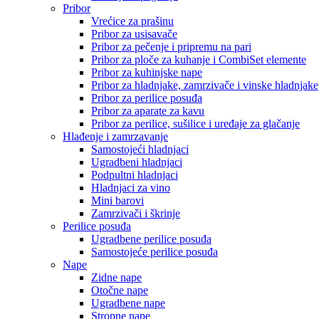
Pribor
Vrećice za prašinu
Pribor za usisavače
Pribor za pečenje i pripremu na pari
Pribor za ploče za kuhanje i CombiSet elemente
Pribor za kuhinjske nape
Pribor za hladnjake, zamrzivače i vinske hladnjake
Pribor za perilice posuđa
Pribor za aparate za kavu
Pribor za perilice, sušilice i uređaje za glačanje
Hlađenje i zamrzavanje
Samostojeći hladnjaci
Ugradbeni hladnjaci
Podpultni hladnjaci
Hladnjaci za vino
Mini barovi
Zamrzivači i škrinje
Perilice posuđa
Ugradbene perilice posuđa
Samostojeće perilice posuđa
Nape
Zidne nape
Otočne nape
Ugradbene nape
Stropne nape