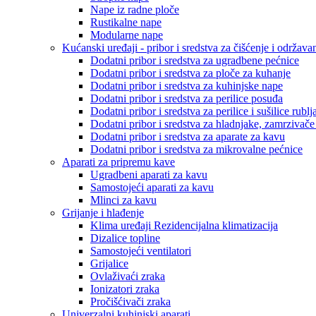
Nape iz radne ploče
Rustikalne nape
Modularne nape
Kućanski uređaji - pribor i sredstva za čišćenje i održava
Dodatni pribor i sredstva za ugradbene pećnice
Dodatni pribor i sredstva za ploče za kuhanje
Dodatni pribor i sredstva za kuhinjske nape
Dodatni pribor i sredstva za perilice posuđa
Dodatni pribor i sredstva za perilice i sušilice rublj
Dodatni pribor i sredstva za hladnjake, zamrzivače
Dodatni pribor i sredstva za aparate za kavu
Dodatni pribor i sredstva za mikrovalne pećnice
Aparati za pripremu kave
Ugradbeni aparati za kavu
Samostojeći aparati za kavu
Mlinci za kavu
Grijanje i hlađenje
Klima uređaji Rezidencijalna klimatizacija
Dizalice topline
Samostojeći ventilatori
Grijalice
Ovlaživaći zraka
Ionizatori zraka
Pročišćivači zraka
Univerzalni kuhinjski aparati