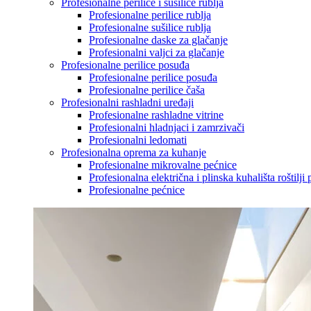
Profesionalne perilice i sušilice rublja
Profesionalne perilice rublja
Profesionalne sušilice rublja
Profesionalne daske za glačanje
Profesionalni valjci za glačanje
Profesionalne perilice posuđa
Profesionalne perilice posuđa
Profesionalne perilice čaša
Profesionalni rashladni uređaji
Profesionalne rashladne vitrine
Profesionalni hladnjaci i zamrzivači
Profesionalni ledomati
Profesionalna oprema za kuhanje
Profesionalne mikrovalne pećnice
Profesionalna električna i plinska kuhališta roštilji 
Profesionalne pećnice