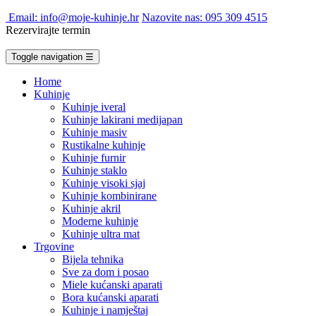
Email: info@moje-kuhinje.hr
Nazovite nas: 095 309 4515
Rezervirajte termin
Toggle navigation
☰
Home
Kuhinje
Kuhinje iveral
Kuhinje lakirani medijapan
Kuhinje masiv
Rustikalne kuhinje
Kuhinje furnir
Kuhinje staklo
Kuhinje visoki sjaj
Kuhinje kombinirane
Kuhinje akril
Moderne kuhinje
Kuhinje ultra mat
Trgovine
Bijela tehnika
Sve za dom i posao
Miele kućanski aparati
Bora kućanski aparati
Kuhinje i namještaj