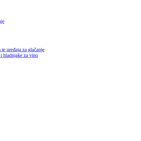
nje
a te uređaja za glačanje
 i hladnjake za vino