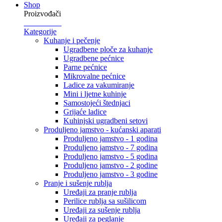
Shop
Proizvođači
Kategorije
Kuhanje i pečenje
Ugradbene ploče za kuhanje
Ugradbene pećnice
Parne pećnice
Mikrovalne pećnice
Ladice za vakumiranje
Mini i ljetne kuhinje
Samostojeći štednjaci
Grijaće ladice
Kuhinjski ugradbeni setovi
Produljeno jamstvo - kućanski aparati
Produljeno jamstvo - 1 godina
Produljeno jamstvo - 7 godina
Produljeno jamstvo - 5 godina
Produljeno jamstvo - 2 godine
Produljeno jamstvo - 3 godine
Pranje i sušenje rublja
Uređaji za pranje rublja
Perilice rublja sa sušilicom
Uređaji za sušenje rublja
Uređaji za peglanje