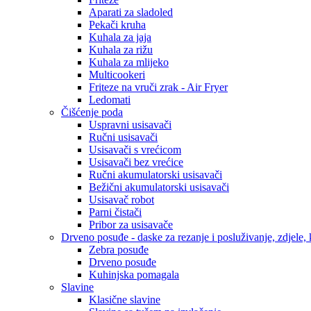
Aparati za sladoled
Pekači kruha
Kuhala za jaja
Kuhala za rižu
Kuhala za mlijeko
Multicookeri
Friteze na vruči zrak - Air Fryer
Ledomati
Čišćenje poda
Uspravni usisavači
Ručni usisavači
Usisavači s vrećicom
Usisavači bez vrećice
Ručni akumulatorski usisavači
Bežični akumulatorski usisavači
Usisavač robot
Parni čistači
Pribor za usisavače
Drveno posuđe - daske za rezanje i posluživanje, zdjele, k
Zebra posuđe
Drveno posuđe
Kuhinjska pomagala
Slavine
Klasične slavine