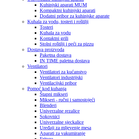
Kuhinjski aparati MUM
Kompaktni kuhinjski aparati
Dodatni pribor za kuhinjske aparate
Kuhala za vodu, tosteri i roštilji
Tosteri
Kuhala za vodu
Kontaktni grili
Stolni roštilji i peći za pizzu
Dostava proizvoda
Paketna dostava
IN TIME paletna dostava
Ventilatori
Ventilatori za kućanstvo
Ventilatori industrijski
Ventilacijski pribor
Pomoć kod kuhanja
Štapni mikseri
Mikseri - ručni i samostojeći
Blenderi
Univerzalne rezalice
Sokovnici
Univerzalne sjeckalice
Uređaji za mljevenje mesa
Aparati za vakumiranje
Friteze