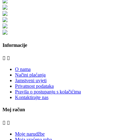
www.stolarijamraz.com
www.stolarija-mraz.hr
bijela-tehnika.com.hr
bijela-tehnika.com.hr/miele-web-shop/
bijela-tehnika.com.hr/bora/
moje-kuhinje.hr
Informacije


O nama
Načini plaćanja
Jamstveni uvjeti
Privatnost podataka
Pravila o postupanju s kolačićima
Kontaktirajte nas
Moj račun


Moje narudžbe
Moja vraćena roba