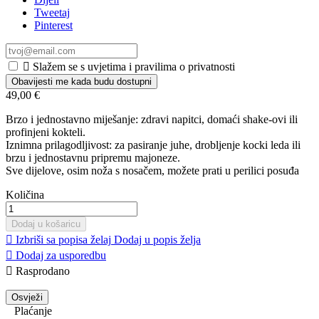
Tweetaj
Pinterest

Slažem se s uvjetima i pravilima o privatnosti
Obavijesti me kada budu dostupni
49,00 €
Brzo i jednostavno miješanje: zdravi napitci, domaći shake-ovi ili
profinjeni kokteli.
Iznimna prilagodljivost: za pasiranje juhe, drobljenje kocki leda ili
brzu i jednostavnu pripremu majoneze.
Sve dijelove, osim noža s nosačem, možete prati u perilici posuđa
Količina
Dodaj u košaricu

Izbriši sa popisa želaj
Dodaj u popis želja

Dodaj za usporedbu

Rasprodano
Plaćanje