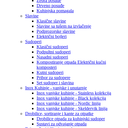
Zebra posuđe
Drveno posuđe
Kuhinjska pomagala
Slavine
Klasične slavine
Slavine sa tušem na izvlačenje
Podprozorske slavine
Električni bojleri
Sudoperi
Klasični sudoperi
Podpultni sudoperi
Nasadni sudoperi
Kompostiranje otpada Električni kućni
komposteri
Kutni sudoperi
Pribor za sudopere
Set sudoper i slavina
Inox Kuhinje - vanjske i unutarnje
Inox vanjske kuhinje - Stainless kolekcija
Inox vanjske kuhinje - Black kolekcija
Inox vanjske kuhinje - Nordic linija
Inox vanjske kuhinje - Skeldervik linija
Drobilice, sortiranje i kante za otpatke
Drobilice otpada za kuhinjski sudoper
Sustavi za odvajanje otpada