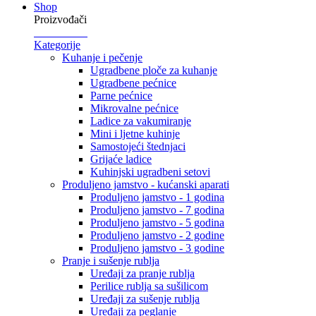
Shop
Proizvođači
Kategorije
Kuhanje i pečenje
Ugradbene ploče za kuhanje
Ugradbene pećnice
Parne pećnice
Mikrovalne pećnice
Ladice za vakumiranje
Mini i ljetne kuhinje
Samostojeći štednjaci
Grijaće ladice
Kuhinjski ugradbeni setovi
Produljeno jamstvo - kućanski aparati
Produljeno jamstvo - 1 godina
Produljeno jamstvo - 7 godina
Produljeno jamstvo - 5 godina
Produljeno jamstvo - 2 godine
Produljeno jamstvo - 3 godine
Pranje i sušenje rublja
Uređaji za pranje rublja
Perilice rublja sa sušilicom
Uređaji za sušenje rublja
Uređaji za peglanje