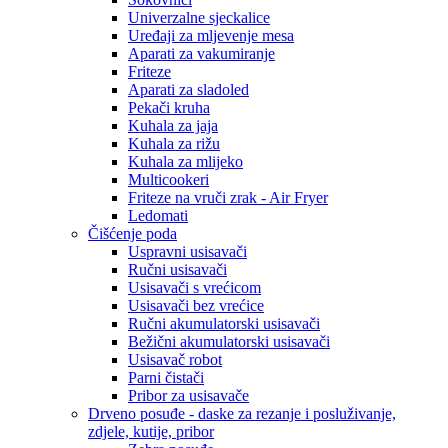
Univerzalne sjeckalice
Uređaji za mljevenje mesa
Aparati za vakumiranje
Friteze
Aparati za sladoled
Pekači kruha
Kuhala za jaja
Kuhala za rižu
Kuhala za mlijeko
Multicookeri
Friteze na vruči zrak - Air Fryer
Ledomati
Čišćenje poda
Uspravni usisavači
Ručni usisavači
Usisavači s vrećicom
Usisavači bez vrećice
Ručni akumulatorski usisavači
Bežični akumulatorski usisavači
Usisavač robot
Parni čistači
Pribor za usisavače
Drveno posuđe - daske za rezanje i posluživanje,
zdjele, kutije, pribor