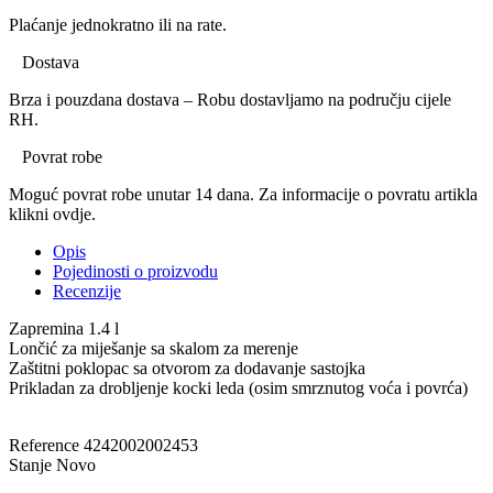
Plaćanje jednokratno ili na rate.
Dostava
Brza i pouzdana dostava – Robu dostavljamo na području cijele
RH.
Povrat robe
Moguć povrat robe unutar 14 dana. Za informacije o povratu artikla
klikni ovdje.
Opis
Pojedinosti o proizvodu
Recenzije
Zapremina 1.4 l
Lončić za miješanje sa skalom za merenje
Zaštitni poklopac sa otvorom za dodavanje sastojka
Prikladan za drobljenje kocki leda (osim smrznutog voća i povrća)
Reference
4242002002453
Stanje
Novo