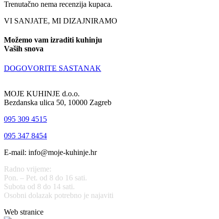
Trenutačno nema recenzija kupaca.
VI SANJATE, MI DIZAJNIRAMO
Možemo vam izraditi kuhinju
Vaših snova
DOGOVORITE SASTANAK
MOJE KUHINJE d.o.o.
Bezdanska ulica 50, 10000 Zagreb
095 309 4515
095 347 8454
E-mail: info@moje-kuhinje.hr
Radno vrijeme:
Pon. – Pet. od 8 do 16 sati.
Subota od 8 do 14 sati.
Osobni dolazak potrebno je najaviti
Web stranice