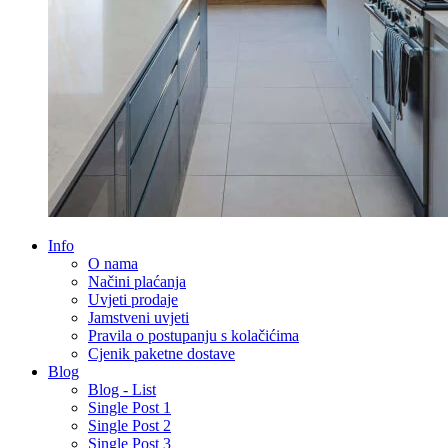
Info
O nama
Načini plaćanja
Uvjeti prodaje
Jamstveni uvjeti
Pravila o postupanju s kolačićima
Cjenik paketne dostave
Blog
Blog - List
Single Post 1
Single Post 2
Single Post 3