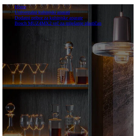
Home
Univerzalni kuhinjski aparati
Dodatni pribor za kuhinjske aparate
Bosch MUZ4MX2 vrč za miješanje plastičan