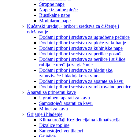
Stropne nape
Nape iz radne ploče
Rustikalne nape
Modularne nape
Kućanski uređaji - pribor i sredstva za čišćenje i
održavanje
Dodatni pribor i sredstva za ugradbene pećnice
Dodatni pribor i sredstva za ploče za kuhanje
Dodatni pribor i sredstva za kuhinjske nape
Dodatni pribor i sredstva za perilice posuđa
Dodatni pribor i sredstva za perilice i sušilice
rublja te uređaja za glačanje
Dodatni pribor i sredstva za hladnjake,
zamrzivače i hladnjake za vino
Dodatni pribor i sredstva za aparate za kavu
Dodatni pribor i sredstva za mikrovalne pećnice
Aparati za pripremu kave
Ugradbeni aparati za kavu
Samostojeći aparati za kavu
Mlinci za kavu
Grijanje i hlađenje
Klima uređaji Rezidencijalna klimatizacija
Dizalice topline
Samostojeći ventilatori
Grijalice