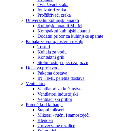
Ovlaživaći zraka
Ionizatori zraka
Pročišćivači zraka
Univerzalni kuhinjski aparati
Kuhinjski aparati MUM
Kompaktni kuhinjski aparati
Dodatni pribor za kuhinjske aparate
Kuhala za vodu, tosteri i roštilji
Tosteri
Kuhala za vodu
Kontaktni grili
Stolni roštilji i peći za pizzu
Dostava proizvoda
Paketna dostava
IN TIME paletna dostava
Ventilatori
Ventilatori za kućanstvo
Ventilatori industrijski
Ventilacijski pribor
Pomoć kod kuhanja
Štapni mikseri
Mikseri - ručni i samostojeći
Blenderi
Univerzalne rezalice
Sokovnici