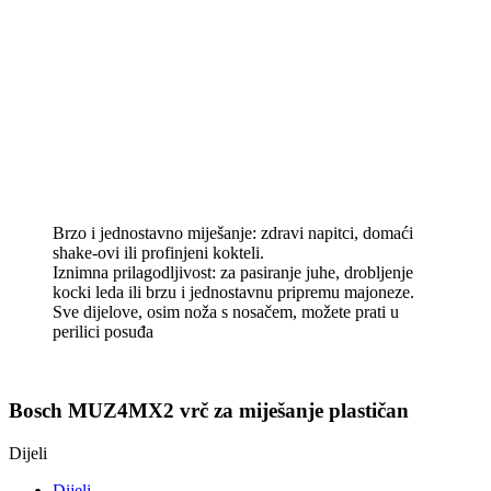
Brzo i jednostavno miješanje: zdravi napitci, domaći
shake-ovi ili profinjeni kokteli.
Iznimna prilagodljivost: za pasiranje juhe, drobljenje
kocki leda ili brzu i jednostavnu pripremu majoneze.
Sve dijelove, osim noža s nosačem, možete prati u
perilici posuđa
Bosch MUZ4MX2 vrč za miješanje plastičan
Dijeli
Dijeli