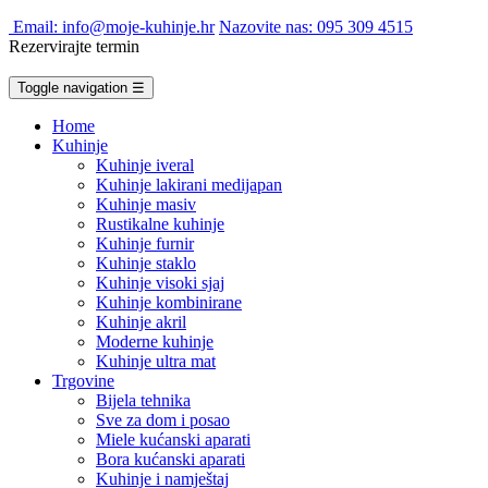
Email: info@moje-kuhinje.hr
Nazovite nas: 095 309 4515
Rezervirajte termin
Toggle navigation
☰
Home
Kuhinje
Kuhinje iveral
Kuhinje lakirani medijapan
Kuhinje masiv
Rustikalne kuhinje
Kuhinje furnir
Kuhinje staklo
Kuhinje visoki sjaj
Kuhinje kombinirane
Kuhinje akril
Moderne kuhinje
Kuhinje ultra mat
Trgovine
Bijela tehnika
Sve za dom i posao
Miele kućanski aparati
Bora kućanski aparati
Kuhinje i namještaj