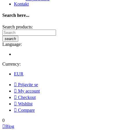
Kontakt
Search here...
Search products:
search
Language:
Currency:
EUR

Prijavite se

My account

Checkout

Wishlist

Compare
0

Blog