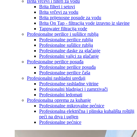
Brita vrčevi i filteri za vodu
Brita filteri i setovi
Brita vrčevi za vodu
Brita prijenosne posude za vodu
Brita On Tap - filtracija vode izravno iz slavine
Tappwater filtracija vode
Profesionalne perilice i sušilice rublja
Profesionalne perilice rublja
Profesionalne sušilice rublja
Profesionalne daske za glačanje
Profesionalni valjci za glačanje
Profesionalne perilice posuđa
Profesionalne perilice posuđa
Profesionalne perilice čaša
Profesionalni rashladni uređaji
Profesionalne rashladne vitrine
Profesionalni hladnjaci i zamrzivači
Profesionalni ledomati
Profesionalna oprema za kuhanje
Profesionalne mikrovalne pećnice
Profesionalna električna i plinska kuhališta roštilji
peći na drva i ugljen
Profesionalne pećnice