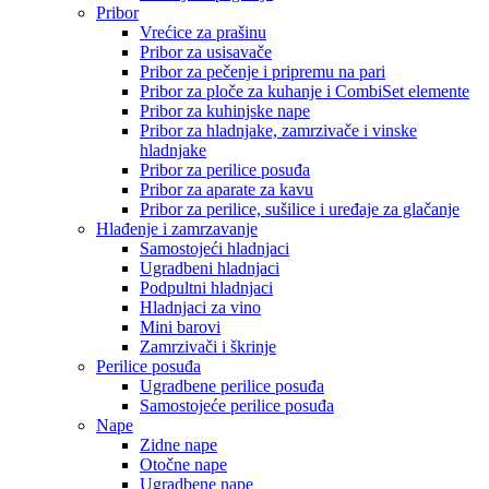
Pribor
Vrećice za prašinu
Pribor za usisavače
Pribor za pečenje i pripremu na pari
Pribor za ploče za kuhanje i CombiSet elemente
Pribor za kuhinjske nape
Pribor za hladnjake, zamrzivače i vinske
hladnjake
Pribor za perilice posuđa
Pribor za aparate za kavu
Pribor za perilice, sušilice i uređaje za glačanje
Hlađenje i zamrzavanje
Samostojeći hladnjaci
Ugradbeni hladnjaci
Podpultni hladnjaci
Hladnjaci za vino
Mini barovi
Zamrzivači i škrinje
Perilice posuđa
Ugradbene perilice posuđa
Samostojeće perilice posuđa
Nape
Zidne nape
Otočne nape
Ugradbene nape