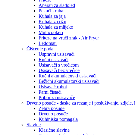
Aparati za sladoled
Pekači kruha
Kuhala za jaja
Kuhala za rižu
Kuhala za mlijeko
Multicookeri
Friteze na vruči zrak - Air Fryer
Ledomati
Čišćenje poda
Uspravni usisavači
Ručni usisavači
Usisavači s vrećicom
Usisavači bez vrećice
Ručni akumulatorski usisavači
Bežični akumulatorski usisavači
Usisavač robot
Parni čistači
Pribor za usisavače
Drveno posuđe - daske za rezanje i posluživanje, zdjele, k
Zebra posuđe
Drveno posuđe
Kuhinjska pomagala
Slavine
Klasične slavine