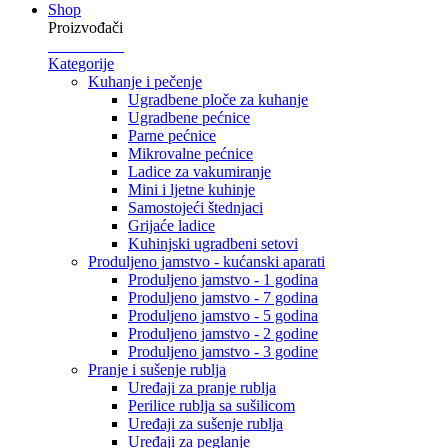
Shop
Proizvođači
Kategorije
Kuhanje i pečenje
Ugradbene ploče za kuhanje
Ugradbene pećnice
Parne pećnice
Mikrovalne pećnice
Ladice za vakumiranje
Mini i ljetne kuhinje
Samostojeći štednjaci
Grijaće ladice
Kuhinjski ugradbeni setovi
Produljeno jamstvo - kućanski aparati
Produljeno jamstvo - 1 godina
Produljeno jamstvo - 7 godina
Produljeno jamstvo - 5 godina
Produljeno jamstvo - 2 godine
Produljeno jamstvo - 3 godine
Pranje i sušenje rublja
Uređaji za pranje rublja
Perilice rublja sa sušilicom
Uređaji za sušenje rublja
Uređaji za peglanje