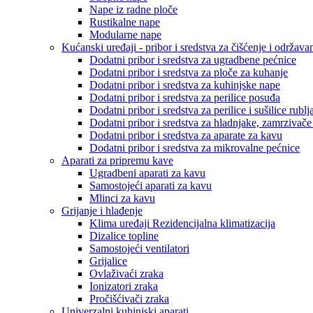
Nape iz radne ploče
Rustikalne nape
Modularne nape
Kućanski uređaji - pribor i sredstva za čišćenje i održava
Dodatni pribor i sredstva za ugradbene pećnice
Dodatni pribor i sredstva za ploče za kuhanje
Dodatni pribor i sredstva za kuhinjske nape
Dodatni pribor i sredstva za perilice posuđa
Dodatni pribor i sredstva za perilice i sušilice rublj
Dodatni pribor i sredstva za hladnjake, zamrzivače
Dodatni pribor i sredstva za aparate za kavu
Dodatni pribor i sredstva za mikrovalne pećnice
Aparati za pripremu kave
Ugradbeni aparati za kavu
Samostojeći aparati za kavu
Mlinci za kavu
Grijanje i hlađenje
Klima uređaji Rezidencijalna klimatizacija
Dizalice topline
Samostojeći ventilatori
Grijalice
Ovlaživaći zraka
Ionizatori zraka
Pročišćivači zraka
Univerzalni kuhinjski aparati