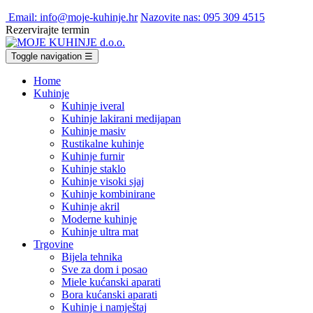
Email: info@moje-kuhinje.hr
Nazovite nas: 095 309 4515
Rezervirajte termin
Toggle navigation
☰
Home
Kuhinje
Kuhinje iveral
Kuhinje lakirani medijapan
Kuhinje masiv
Rustikalne kuhinje
Kuhinje furnir
Kuhinje staklo
Kuhinje visoki sjaj
Kuhinje kombinirane
Kuhinje akril
Moderne kuhinje
Kuhinje ultra mat
Trgovine
Bijela tehnika
Sve za dom i posao
Miele kućanski aparati
Bora kućanski aparati
Kuhinje i namještaj