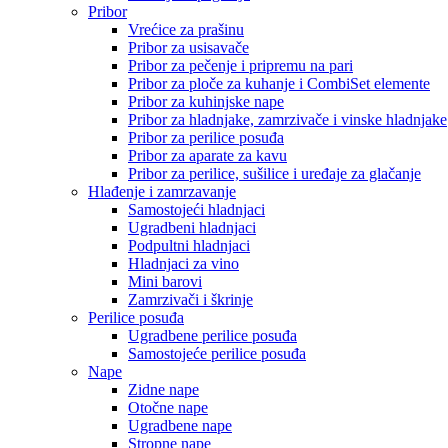
Pribor
Vrećice za prašinu
Pribor za usisavače
Pribor za pečenje i pripremu na pari
Pribor za ploče za kuhanje i CombiSet elemente
Pribor za kuhinjske nape
Pribor za hladnjake, zamrzivače i vinske hladnjake
Pribor za perilice posuđa
Pribor za aparate za kavu
Pribor za perilice, sušilice i uređaje za glačanje
Hlađenje i zamrzavanje
Samostojeći hladnjaci
Ugradbeni hladnjaci
Podpultni hladnjaci
Hladnjaci za vino
Mini barovi
Zamrzivači i škrinje
Perilice posuđa
Ugradbene perilice posuđa
Samostojeće perilice posuđa
Nape
Zidne nape
Otočne nape
Ugradbene nape
Stropne nape