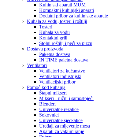
Kuhinjski aparati MUM
Kompaktni kuhinjski aparati
Dodatni pribor za kuhinjske aparate
Kuhala za vodu, tosteri i roštilji
Tosteri
Kuhala za vodu
Kontaktni grili
Stolni roštilji i peći za pizzu
Dostava proizvoda
Paketna dostava
IN TIME paletna dostava
Ventilatori
Ventilatori za kućanstvo
Ventilatori industrijski
Ventilacijski pribor
Pomoć kod kuhanja
Štapni mikseri
Mikseri - ručni i samostojeći
Blenderi
Univerzalne rezalice
Sokovnici
Univerzalne sjeckalice
Uređaji za mljevenje mesa
Aparati za vakumiranje
Friteze