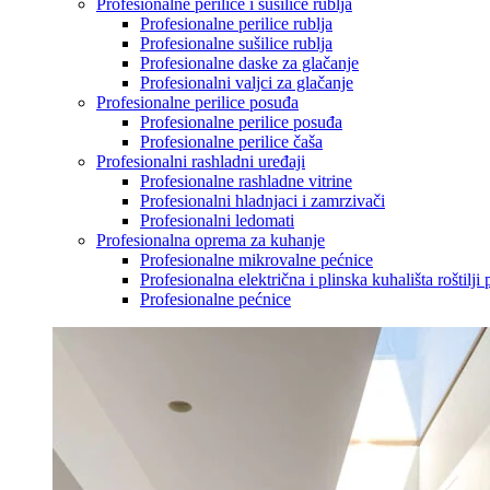
Profesionalne perilice i sušilice rublja
Profesionalne perilice rublja
Profesionalne sušilice rublja
Profesionalne daske za glačanje
Profesionalni valjci za glačanje
Profesionalne perilice posuđa
Profesionalne perilice posuđa
Profesionalne perilice čaša
Profesionalni rashladni uređaji
Profesionalne rashladne vitrine
Profesionalni hladnjaci i zamrzivači
Profesionalni ledomati
Profesionalna oprema za kuhanje
Profesionalne mikrovalne pećnice
Profesionalna električna i plinska kuhališta roštilji 
Profesionalne pećnice