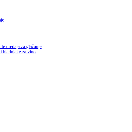
nje
a te uređaja za glačanje
 i hladnjake za vino