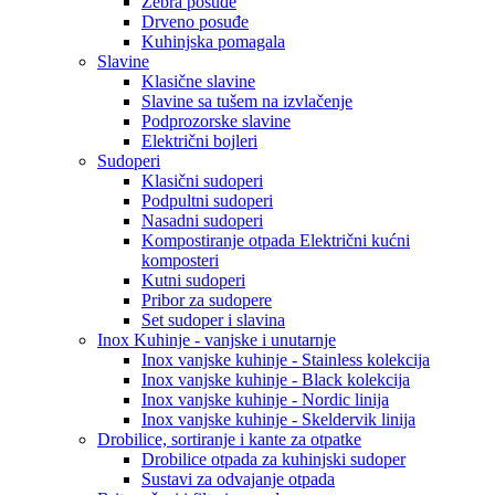
Zebra posuđe
Drveno posuđe
Kuhinjska pomagala
Slavine
Klasične slavine
Slavine sa tušem na izvlačenje
Podprozorske slavine
Električni bojleri
Sudoperi
Klasični sudoperi
Podpultni sudoperi
Nasadni sudoperi
Kompostiranje otpada Električni kućni
komposteri
Kutni sudoperi
Pribor za sudopere
Set sudoper i slavina
Inox Kuhinje - vanjske i unutarnje
Inox vanjske kuhinje - Stainless kolekcija
Inox vanjske kuhinje - Black kolekcija
Inox vanjske kuhinje - Nordic linija
Inox vanjske kuhinje - Skeldervik linija
Drobilice, sortiranje i kante za otpatke
Drobilice otpada za kuhinjski sudoper
Sustavi za odvajanje otpada