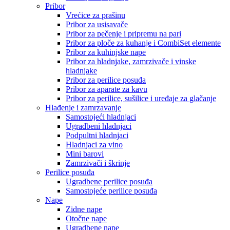
Pribor
Vrećice za prašinu
Pribor za usisavače
Pribor za pečenje i pripremu na pari
Pribor za ploče za kuhanje i CombiSet elemente
Pribor za kuhinjske nape
Pribor za hladnjake, zamrzivače i vinske
hladnjake
Pribor za perilice posuđa
Pribor za aparate za kavu
Pribor za perilice, sušilice i uređaje za glačanje
Hlađenje i zamrzavanje
Samostojeći hladnjaci
Ugradbeni hladnjaci
Podpultni hladnjaci
Hladnjaci za vino
Mini barovi
Zamrzivači i škrinje
Perilice posuđa
Ugradbene perilice posuđa
Samostojeće perilice posuđa
Nape
Zidne nape
Otočne nape
Ugradbene nape