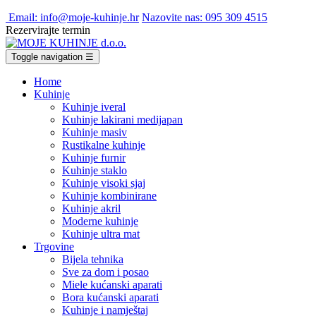
Email: info@moje-kuhinje.hr
Nazovite nas: 095 309 4515
Rezervirajte termin
Toggle navigation
☰
Home
Kuhinje
Kuhinje iveral
Kuhinje lakirani medijapan
Kuhinje masiv
Rustikalne kuhinje
Kuhinje furnir
Kuhinje staklo
Kuhinje visoki sjaj
Kuhinje kombinirane
Kuhinje akril
Moderne kuhinje
Kuhinje ultra mat
Trgovine
Bijela tehnika
Sve za dom i posao
Miele kućanski aparati
Bora kućanski aparati
Kuhinje i namještaj