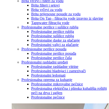
Brita vrčevi i filteri za vodu
Brita filteri i setovi
Brita vrčevi za vodu
Brita prijenosne posude za vodu
Brita On Tap - filtracija vode izravno iz slavine
Tappwater filtracija vode
Profesionalne perilice i sušilice rublja
Profesionalne perilice rublja
Profesionalne sušilice rublja
Profesionalne daske za glačanje
Profesionalni valjci za glačanje
Profesionalne perilice posuđa
Profesionalne perilice posuđa
Profesionalne perilice čaša
Profesionalni rashladni uređaji
Profesionalne rashladne vitrine
Profesionalni hladnjaci i zamrzivači
Profesionalni ledomati
Profesionalna oprema za kuhanje
Profesionalne mikrovalne pećnice
Profesionalna električna i plinska kuhališta roštilji
peći na drva i ugljen
Profesionalne pećnice