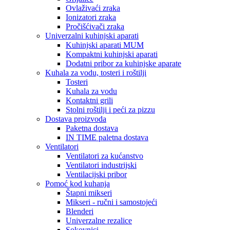
Ovlaživaći zraka
Ionizatori zraka
Pročišćivači zraka
Univerzalni kuhinjski aparati
Kuhinjski aparati MUM
Kompaktni kuhinjski aparati
Dodatni pribor za kuhinjske aparate
Kuhala za vodu, tosteri i roštilji
Tosteri
Kuhala za vodu
Kontaktni grili
Stolni roštilji i peći za pizzu
Dostava proizvoda
Paketna dostava
IN TIME paletna dostava
Ventilatori
Ventilatori za kućanstvo
Ventilatori industrijski
Ventilacijski pribor
Pomoć kod kuhanja
Štapni mikseri
Mikseri - ručni i samostojeći
Blenderi
Univerzalne rezalice
Sokovnici