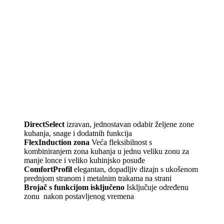
DirectSelect
izravan, jednostavan odabir željene zone
kuhanja, snage i dodatnih funkcija
FlexInduction zona
Veća fleksibilnost s
kombiniranjem zona kuhanja u jednu veliku zonu za
manje lonce i veliko kuhinjsko posuđe
ComfortProfil
elegantan, dopadljiv dizajn s ukošenom
prednjom stranom i metalnim trakama na strani
Brojač s funkcijom isključeno
Isključuje određenu
zonu nakon postavljenog vremena