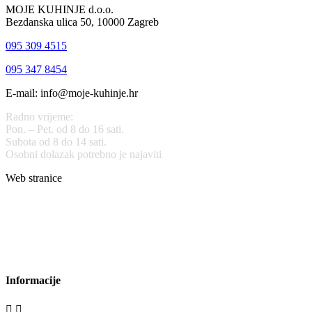
MOJE KUHINJE d.o.o.
Bezdanska ulica 50, 10000 Zagreb
095 309 4515
095 347 8454
E-mail: info@moje-kuhinje.hr
Radno vrijeme:
Pon. – Pet. od 8 do 16 sati.
Subota od 8 do 14 sati.
Osobni dolazak potrebno je najaviti
Web stranice
www.stolarijamraz.com
www.stolarija-mraz.hr
bijela-tehnika.com.hr
bijela-tehnika.com.hr/miele-web-shop/
bijela-tehnika.com.hr/bora/
moje-kuhinje.hr
Informacije

