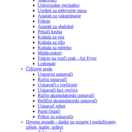
Univerzalne sjeckalice
Uređaji za mljevenje mesa
Aparati za vakumiranje
Friteze
Aparati za sladoled
Pekači kruha
Kuhala za jaja
Kuhala za rižu
Kuhala za mlijeko
Multicookeri
Friteze na vruči zrak - Air Fryer
Ledomati
Čišćenje poda
Uspravni usisavači
Ručni usisavači
Usisavači s vrećicom
Usisavači bez vrećice
Ručni akumulatorski usisavači
Bežični akumulatorski usisavači
Usisavač robot
Parni čistači
Pribor za usisavače
Drveno posuđe - daske za rezanje i posluživanje,
zdjele, kutije, pribor