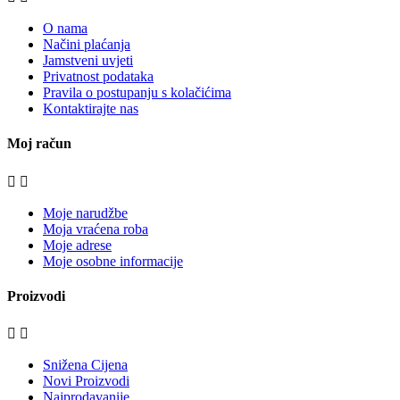
O nama
Načini plaćanja
Jamstveni uvjeti
Privatnost podataka
Pravila o postupanju s kolačićima
Kontaktirajte nas
Moj račun


Moje narudžbe
Moja vraćena roba
Moje adrese
Moje osobne informacije
Proizvodi


Snižena Cijena
Novi Proizvodi
Najprodavanije