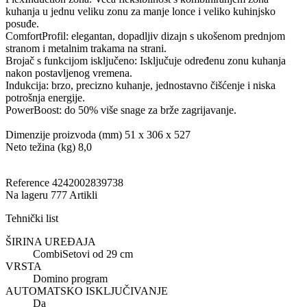
kuhanja u jednu veliku zonu za manje lonce i veliko kuhinjsko
posuđe.
ComfortProfil: elegantan, dopadljiv dizajn s ukošenom prednjom
stranom i metalnim trakama na strani.
Brojač s funkcijom isključeno: Isključuje određenu zonu kuhanja
nakon postavljenog vremena.
Indukcija: brzo, precizno kuhanje, jednostavno čišćenje i niska
potrošnja energije.
PowerBoost: do 50% više snage za brže zagrijavanje.
Dimenzije proizvoda (mm) 51 x 306 x 527
Neto težina (kg) 8,0
Reference
4242002839738
Na lageru
777 Artikli
Tehnički list
ŠIRINA UREĐAJA
CombiSetovi od 29 cm
VRSTA
Domino program
AUTOMATSKO ISKLJUČIVANJE
Da