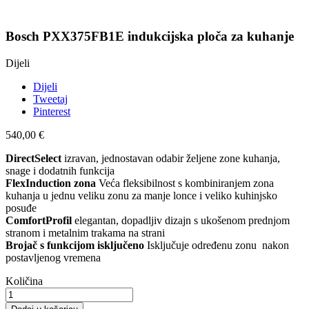
Bosch PXX375FB1E indukcijska ploča za kuhanje
Dijeli
Dijeli
Tweetaj
Pinterest
540,00 €
DirectSelect
izravan, jednostavan odabir željene zone kuhanja,
snage i dodatnih funkcija
FlexInduction zona
Veća fleksibilnost s kombiniranjem zona
kuhanja u jednu veliku zonu za manje lonce i veliko kuhinjsko
posuđe
ComfortProfil
elegantan, dopadljiv dizajn s ukošenom prednjom
stranom i metalnim trakama na strani
Brojač s funkcijom isključeno
Isključuje određenu zonu nakon
postavljenog vremena
Količina