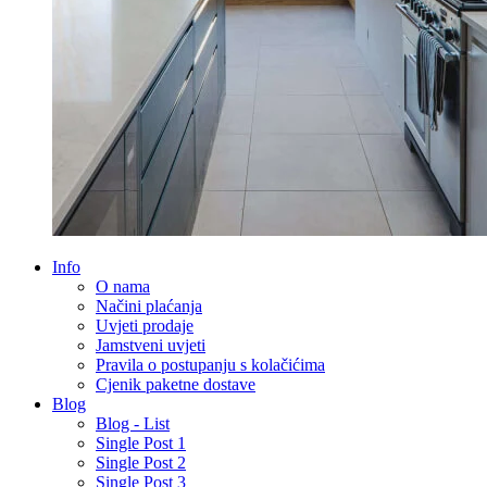
Info
O nama
Načini plaćanja
Uvjeti prodaje
Jamstveni uvjeti
Pravila o postupanju s kolačićima
Cjenik paketne dostave
Blog
Blog - List
Single Post 1
Single Post 2
Single Post 3