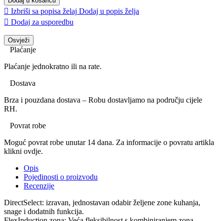
Dodaj u košaricu

Izbriši sa popisa želaj
Dodaj u popis želja

Dodaj za usporedbu
Plaćanje
Plaćanje jednokratno ili na rate.
Dostava
Brza i pouzdana dostava – Robu dostavljamo na području cijele
RH.
Povrat robe
Moguć povrat robe unutar 14 dana. Za informacije o povratu artikla
klikni ovdje.
Opis
Pojedinosti o proizvodu
Recenzije
DirectSelect: izravan, jednostavan odabir željene zone kuhanja,
snage i dodatnih funkcija.
FlexInduction zona: Veća fleksibilnost s kombiniranjem zona