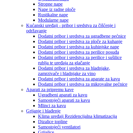
Stropne nape
Nape iz radne ploče
Rustikalne nape
Modularne nape
Kućanski uređaji - pribor i sredstva za čišćenje i
održavanje
Dodatni pribor i sredstva za ugradbene pećnice
Dodatni pribor i sredstva za ploče za kuhanje
Dodatni pribor i sredstva za kuhinjske nape
Dodatni pribor i sredstva za perilice posuđa
Dodatni pribor i sredstva za perilice i sušilice
rublja te uređaja za glačanje
Dodatni pribor i sredstva za hladnjake,
zamrzivače i hladnjake za vino
Dodatni pribor i sredstva za aparate za kavu
Dodatni pribor i sredstva za mikrovalne pećnice
Aparati za pripremu kave
Ugradbeni aparati za kavu
Samostojeći aparati za kavu
Mlinci za kavu
Grijanje i hlađenje
Klima uređaji Rezidencijalna klimatizacija
Dizalice topline
Samostojeći ventilatori
Grijalice