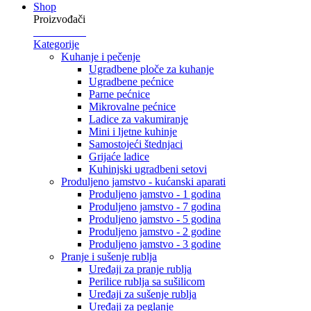
Shop
Proizvođači
Kategorije
Kuhanje i pečenje
Ugradbene ploče za kuhanje
Ugradbene pećnice
Parne pećnice
Mikrovalne pećnice
Ladice za vakumiranje
Mini i ljetne kuhinje
Samostojeći štednjaci
Grijaće ladice
Kuhinjski ugradbeni setovi
Produljeno jamstvo - kućanski aparati
Produljeno jamstvo - 1 godina
Produljeno jamstvo - 7 godina
Produljeno jamstvo - 5 godina
Produljeno jamstvo - 2 godine
Produljeno jamstvo - 3 godine
Pranje i sušenje rublja
Uređaji za pranje rublja
Perilice rublja sa sušilicom
Uređaji za sušenje rublja
Uređaji za peglanje