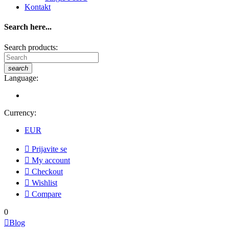
Kontakt
Search here...
Search products:
search
Language:
Currency:
EUR

Prijavite se

My account

Checkout

Wishlist

Compare
0

Blog