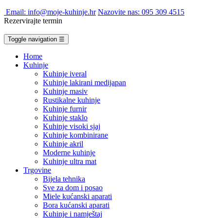
Email: info@moje-kuhinje.hr
Nazovite nas: 095 309 4515
Rezervirajte termin
Toggle navigation
☰
Home
Kuhinje
Kuhinje iveral
Kuhinje lakirani medijapan
Kuhinje masiv
Rustikalne kuhinje
Kuhinje furnir
Kuhinje staklo
Kuhinje visoki sjaj
Kuhinje kombinirane
Kuhinje akril
Moderne kuhinje
Kuhinje ultra mat
Trgovine
Bijela tehnika
Sve za dom i posao
Miele kućanski aparati
Bora kućanski aparati
Kuhinje i namještaj