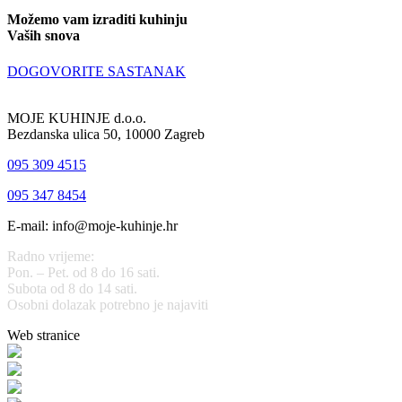
Možemo vam izraditi kuhinju
Vaših snova
DOGOVORITE SASTANAK
MOJE KUHINJE d.o.o.
Bezdanska ulica 50, 10000 Zagreb
095 309 4515
095 347 8454
E-mail: info@moje-kuhinje.hr
Radno vrijeme:
Pon. – Pet. od 8 do 16 sati.
Subota od 8 do 14 sati.
Osobni dolazak potrebno je najaviti
Web stranice
www.stolarijamraz.com
www.stolarija-mraz.hr
bijela-tehnika.com.hr