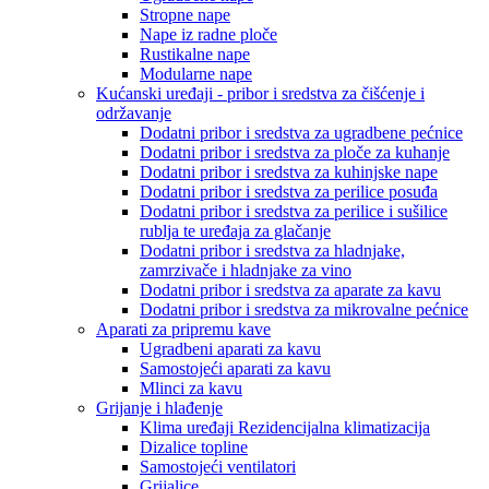
Stropne nape
Nape iz radne ploče
Rustikalne nape
Modularne nape
Kućanski uređaji - pribor i sredstva za čišćenje i
održavanje
Dodatni pribor i sredstva za ugradbene pećnice
Dodatni pribor i sredstva za ploče za kuhanje
Dodatni pribor i sredstva za kuhinjske nape
Dodatni pribor i sredstva za perilice posuđa
Dodatni pribor i sredstva za perilice i sušilice
rublja te uređaja za glačanje
Dodatni pribor i sredstva za hladnjake,
zamrzivače i hladnjake za vino
Dodatni pribor i sredstva za aparate za kavu
Dodatni pribor i sredstva za mikrovalne pećnice
Aparati za pripremu kave
Ugradbeni aparati za kavu
Samostojeći aparati za kavu
Mlinci za kavu
Grijanje i hlađenje
Klima uređaji Rezidencijalna klimatizacija
Dizalice topline
Samostojeći ventilatori
Grijalice