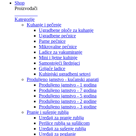
Shop
Proizvođači
Kategorije
Kuhanje i pečenje
Ugradbene ploče za kuhanje
Ugradbene pećnice
Parne pećnice
Mikrovalne pećnice
Ladice za vakumiranje
Mini i ljetne kuhinje
Samostojeći štednjaci
Grijaće ladice
Kuhinjski ugradbeni setovi
Produljeno jamstvo - kućanski aparati
Produljeno jamstvo - 1 godina
Produljeno jamstvo - 7 godina
Produljeno jamstvo - 5 godina
Produljeno jamstvo - 2 godine
Produljeno jamstvo - 3 godine
Pranje i sušenje rublja
Uređaji za pranje rublja
Perilice rublja sa sušilicom
Uređaji za sušenje rublja
Uređaji za peglanje