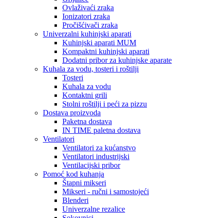
Ovlaživaći zraka
Ionizatori zraka
Pročišćivači zraka
Univerzalni kuhinjski aparati
Kuhinjski aparati MUM
Kompaktni kuhinjski aparati
Dodatni pribor za kuhinjske aparate
Kuhala za vodu, tosteri i roštilji
Tosteri
Kuhala za vodu
Kontaktni grili
Stolni roštilji i peći za pizzu
Dostava proizvoda
Paketna dostava
IN TIME paletna dostava
Ventilatori
Ventilatori za kućanstvo
Ventilatori industrijski
Ventilacijski pribor
Pomoć kod kuhanja
Štapni mikseri
Mikseri - ručni i samostojeći
Blenderi
Univerzalne rezalice
Sokovnici