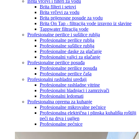
Brita vrčevi i filteri za vodu
Brita filteri i setovi
Brita vrčevi za vodu
Brita prijenosne posude za vodu
Brita On Tap - filtracija vode izravno iz slavine
Tappwater filtracija vode
Profesionalne perilice i sušilice rublja
Profesionalne perilice rublja
Profesionalne sušilice rublja
Profesionalne daske za glačanje
Profesionalni valjci za glačanje
Profesionalne perilice posuđa
Profesionalne perilice posuđa
Profesionalne perilice čaša
Profesionalni rashladni uređaji
Profesionalne rashladne vitrine
Profesionalni hladnjaci i zamrzivači
Profesionalni ledomati
Profesionalna oprema za kuhanje
Profesionalne mikrovalne pećnice
Profesionalna električna i plinska kuhališta roštilji
peći na drva i ugljen
Profesionalne pećnice