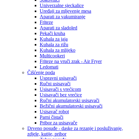
Univerzalne sjeckalice
Uređaji za mljevenje mesa
Aparati za vakumiranje
Friteze
Aparati za sladoled
Pekači kruha
Kuhala za jaja
Kuhala za rižu
Kuhala za mlijeko
Multicookeri
Friteze na vruči zrak - Air Fryer
Ledomati
Čišćenje poda
Uspravni usisavači
Ručni usisavači
Usisavači s vrećicom
Usisavači bez vrećice
Ručni akumulatorski usisavači
Bežični akumulatorski usisavači
Usisavač robot
Parni čistači
Pribor za usisavače
Drveno posuđe - daske za rezanje i posluživanje,
zdjele, kutije, pribor