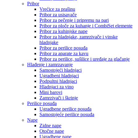
Pribor
Vrećice za prašinu
Pribor za usisavače
Pribor za pečenje i pripremu na pari
Pribor za ploče za kuhanje i CombiSet elemente
Pribor za kuhinjske nape
Pribor za hladnjake, zamrzivače i vinske
hladnjake
Pribor za perilice posuđa
Pribor za aparate za kavu
Pribor za perilice, sušilice i uređaje za glačanje
Hlađenje i zamrzavanje
Samostojeći hladnjaci
Ugradbeni hladnjaci
Podpultni hladnjaci
Hladnjaci za vino
Mini barovi
Zamrzivači i škrinje
Perilice posuđa
Ugradbene perilice posuđa
Samostojeće perilice posuđa
Nape
Zidne nape
Otočne nape
Ugradbene nape