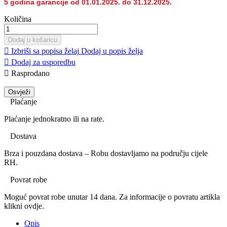
5 godina garancije od 01.01.2025. do 31.12.2025.
Količina
Dodaj u košaricu

Izbriši sa popisa želaj
Dodaj u popis želja

Dodaj za usporedbu

Rasprodano
Plaćanje
Plaćanje jednokratno ili na rate.
Dostava
Brza i pouzdana dostava – Robu dostavljamo na području cijele
RH.
Povrat robe
Moguć povrat robe unutar 14 dana. Za informacije o povratu artikla
klikni ovdje.
Opis