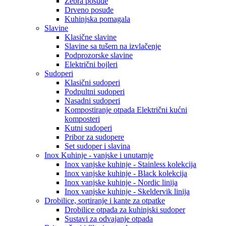
Zebra posuđe
Drveno posuđe
Kuhinjska pomagala
Slavine
Klasične slavine
Slavine sa tušem na izvlačenje
Podprozorske slavine
Električni bojleri
Sudoperi
Klasični sudoperi
Podpultni sudoperi
Nasadni sudoperi
Kompostiranje otpada Električni kućni
komposteri
Kutni sudoperi
Pribor za sudopere
Set sudoper i slavina
Inox Kuhinje - vanjske i unutarnje
Inox vanjske kuhinje - Stainless kolekcija
Inox vanjske kuhinje - Black kolekcija
Inox vanjske kuhinje - Nordic linija
Inox vanjske kuhinje - Skeldervik linija
Drobilice, sortiranje i kante za otpatke
Drobilice otpada za kuhinjski sudoper
Sustavi za odvajanje otpada