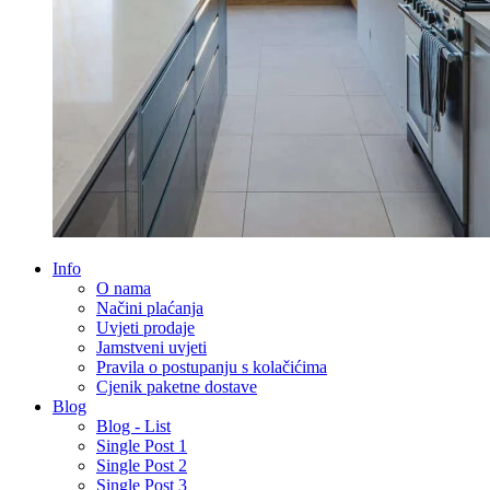
Info
O nama
Načini plaćanja
Uvjeti prodaje
Jamstveni uvjeti
Pravila o postupanju s kolačićima
Cjenik paketne dostave
Blog
Blog - List
Single Post 1
Single Post 2
Single Post 3