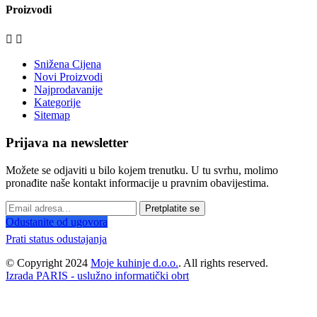
Proizvodi


Snižena Cijena
Novi Proizvodi
Najprodavanije
Kategorije
Sitemap
Prijava na newsletter
Možete se odjaviti u bilo kojem trenutku. U tu svrhu, molimo
pronađite naše kontakt informacije u pravnim obavijestima.
Pretplatite se
Odustanite od ugovora
Prati status odustajanja
© Copyright 2024
Moje kuhinje d.o.o.
. All rights reserved.
Izrada PARIS - uslužno informatički obrt