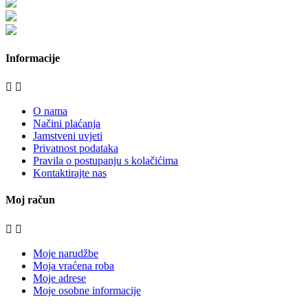
bijela-tehnika.com.hr/miele-web-shop/
bijela-tehnika.com.hr/bora/
moje-kuhinje.hr
Informacije


O nama
Načini plaćanja
Jamstveni uvjeti
Privatnost podataka
Pravila o postupanju s kolačićima
Kontaktirajte nas
Moj račun


Moje narudžbe
Moja vraćena roba
Moje adrese
Moje osobne informacije