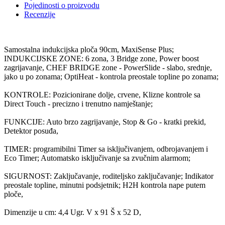
Pojedinosti o proizvodu
Recenzije
Samostalna indukcijska ploča 90cm, MaxiSense Plus;
INDUKCIJSKE ZONE: 6 zona, 3 Bridge zone, Power boost
zagrijavanje, CHEF BRIDGE zone - PowerSlide - slabo, srednje,
jako u po zonama; OptiHeat - kontrola preostale topline po zonama;
KONTROLE: Pozicionirane dolje, crvene, Klizne kontrole sa
Direct Touch - precizno i trenutno namještanje;
FUNKCIJE: Auto brzo zagrijavanje, Stop & Go - kratki prekid,
Detektor posuđa,
TIMER: programibilni Timer sa isključivanjem, odbrojavanjem i
Eco Timer; Automatsko isključivanje sa zvučnim alarmom;
SIGURNOST: Zaključavanje, roditeljsko zaključavanje; Indikator
preostale topline, minutni podsjetnik; H2H kontrola nape putem
ploče,
Dimenzije u cm: 4,4 Ugr. V x 91 Š x 52 D,