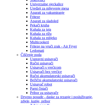
Univerzalne sjeckalice
Uređaji za mljevenje mesa
Aparati za vakumiranje
Friteze
Aparati za sladoled
Pekači kruha
Kuhala za jaja
Kuhala za rižu
Kuhala za mlijeko
Multicookeri
Friteze na vruči zrak - Air Fryer
Ledomati
Čišćenje poda
Uspravni usisavači
Ručni usisavači
Usisavači s vrećicom
Usisavači bez vrećice
Ručni akumulatorski usisavači
Bežični akumulatorski usisavači
Usisavač robot
Parni čistači
Pribor za usisavače
Drveno posuđe - daske za rezanje i posluživanje,
zdjele, kutije, pribor