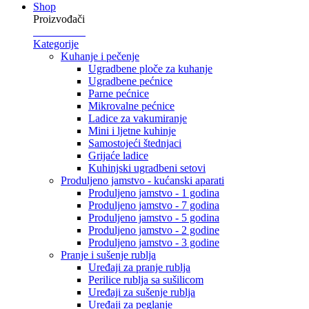
Shop
Proizvođači
Kategorije
Kuhanje i pečenje
Ugradbene ploče za kuhanje
Ugradbene pećnice
Parne pećnice
Mikrovalne pećnice
Ladice za vakumiranje
Mini i ljetne kuhinje
Samostojeći štednjaci
Grijaće ladice
Kuhinjski ugradbeni setovi
Produljeno jamstvo - kućanski aparati
Produljeno jamstvo - 1 godina
Produljeno jamstvo - 7 godina
Produljeno jamstvo - 5 godina
Produljeno jamstvo - 2 godine
Produljeno jamstvo - 3 godine
Pranje i sušenje rublja
Uređaji za pranje rublja
Perilice rublja sa sušilicom
Uređaji za sušenje rublja
Uređaji za peglanje