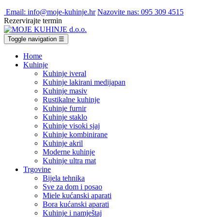
Email: info@moje-kuhinje.hr
Nazovite nas: 095 309 4515
Rezervirajte termin
Toggle navigation
☰
Home
Kuhinje
Kuhinje iveral
Kuhinje lakirani medijapan
Kuhinje masiv
Rustikalne kuhinje
Kuhinje furnir
Kuhinje staklo
Kuhinje visoki sjaj
Kuhinje kombinirane
Kuhinje akril
Moderne kuhinje
Kuhinje ultra mat
Trgovine
Bijela tehnika
Sve za dom i posao
Miele kućanski aparati
Bora kućanski aparati
Kuhinje i namještaj