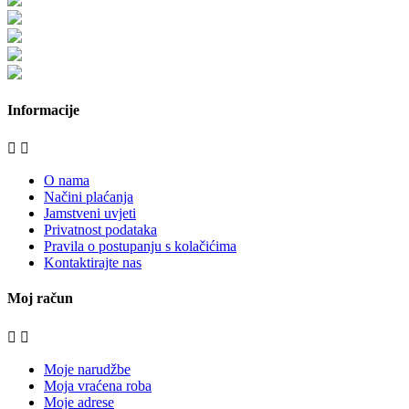
www.stolarija-mraz.hr
bijela-tehnika.com.hr
bijela-tehnika.com.hr/miele-web-shop/
bijela-tehnika.com.hr/bora/
moje-kuhinje.hr
Informacije


O nama
Načini plaćanja
Jamstveni uvjeti
Privatnost podataka
Pravila o postupanju s kolačićima
Kontaktirajte nas
Moj račun


Moje narudžbe
Moja vraćena roba
Moje adrese