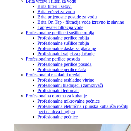
Brita vrčevi i filteri za vodu
Brita filteri i setovi
Brita vrčevi za vodu
Brita prijenosne posude za vodu
Brita On Tap - filtracija vode izravno iz slavine
Tappwater filtracija vode
Profesionalne perilice i sušilice rublja
Profesionalne perilice rublja
Profesionalne sušilice rublja
Profesionalne daske za glačanje
Profesionalni valjci za glačanje
Profesionalne perilice posuđa
Profesionalne perilice posuđa
Profesionalne perilice čaša
Profesionalni rashladni uređaji
Profesionalne rashladne vitrine
Profesionalni hladnjaci i zamrzivači
Profesionalni ledomati
Profesionalna oprema za kuhanje
Profesionalne mikrovalne pećnice
Profesionalna električna i plinska kuhališta roštilji
peći na drva i ugljen
Profesionalne pećnice