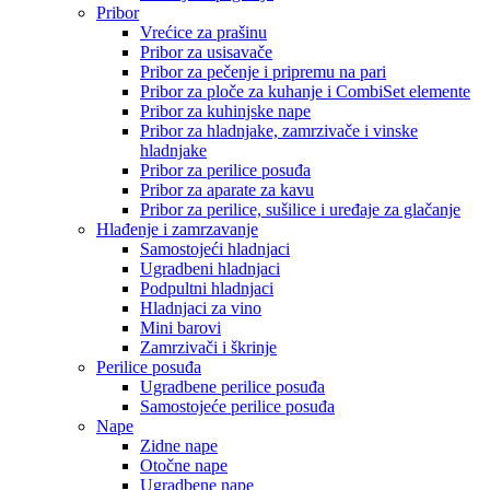
Pribor
Vrećice za prašinu
Pribor za usisavače
Pribor za pečenje i pripremu na pari
Pribor za ploče za kuhanje i CombiSet elemente
Pribor za kuhinjske nape
Pribor za hladnjake, zamrzivače i vinske
hladnjake
Pribor za perilice posuđa
Pribor za aparate za kavu
Pribor za perilice, sušilice i uređaje za glačanje
Hlađenje i zamrzavanje
Samostojeći hladnjaci
Ugradbeni hladnjaci
Podpultni hladnjaci
Hladnjaci za vino
Mini barovi
Zamrzivači i škrinje
Perilice posuđa
Ugradbene perilice posuđa
Samostojeće perilice posuđa
Nape
Zidne nape
Otočne nape
Ugradbene nape