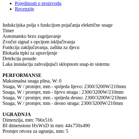
Pojedinosti o proizvodu
Recenzije
Indukcijska polja s funkcijom pojačanja električne snage
Timer
Automatsko brzo zagrijavanje
Zvučni signal s opcijom isključivanja
Funkcija zaključavanja, zaštita za djecu
Blokada tipki za upravljenje
Detekcija posude
Laka instalacija zahvaljujući sklopnom snap-in sistemu
PERFORMANSE
Maksimalna snaga plina, W: 0
Snaga, W / promjer, mm - sprijeda lijevo: 2300/3200W/210mm
Snaga, W / promjer, mm - lijevo straga : 2300/3200W/210mm
Snaga, W / promjer, mm - sprijeda desno: 2300/3200W/210mm
Snaga, W / promjer, mm - desno straga: 2300/3200W/210mm
UGRADNJA
Dimenzija, mm: 766x516
BI dimensions HxWxD in mm: 44x750x490
Promjer otvora za ugranju, mm: 5