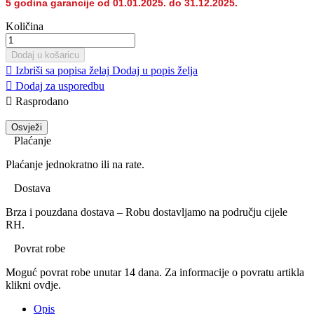
5 godina garancije od 01.01.2025. do 31.12.2025.
Količina
Dodaj u košaricu

Izbriši sa popisa želaj
Dodaj u popis želja

Dodaj za usporedbu

Rasprodano
Plaćanje
Plaćanje jednokratno ili na rate.
Dostava
Brza i pouzdana dostava – Robu dostavljamo na području cijele
RH.
Povrat robe
Moguć povrat robe unutar 14 dana. Za informacije o povratu artikla
klikni ovdje.
Opis