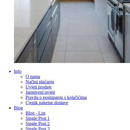
Info
O nama
Načini plaćanja
Uvjeti prodaje
Jamstveni uvjeti
Pravila o postupanju s kolačićima
Cjenik paketne dostave
Blog
Blog - List
Single Post 1
Single Post 2
Single Post 3