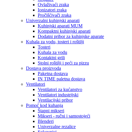
Ovlaživaći zraka
Ionizatori zraka
Pročišćivači zraka
Univerzalni kuhinjski aparati
Kuhinjski aparati MUM
Kompaktni kuhinjski aparati
Dodatni pribor za kuhinjske aparate
Kuhala za vodu, tosteri i roštilji
Tosteri
Kuhala za vodu
Kontaktni grili
Stolni roštilji i peći za pizzu
Dostava proizvoda
Paketna dostava
IN TIME paletna dostava
Ventilatori
Ventilatori za kućanstvo
Ventilatori industrijski
Ventilacijski pribor
Pomoć kod kuhanja
Štapni mikseri
Mikseri - ručni i samostojeći
Blenderi
Univerzalne rezalice
Sokovnici