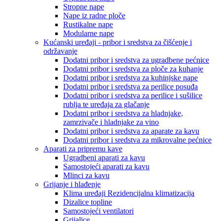
Stropne nape
Nape iz radne ploče
Rustikalne nape
Modularne nape
Kućanski uređaji - pribor i sredstva za čišćenje i
održavanje
Dodatni pribor i sredstva za ugradbene pećnice
Dodatni pribor i sredstva za ploče za kuhanje
Dodatni pribor i sredstva za kuhinjske nape
Dodatni pribor i sredstva za perilice posuđa
Dodatni pribor i sredstva za perilice i sušilice
rublja te uređaja za glačanje
Dodatni pribor i sredstva za hladnjake,
zamrzivače i hladnjake za vino
Dodatni pribor i sredstva za aparate za kavu
Dodatni pribor i sredstva za mikrovalne pećnice
Aparati za pripremu kave
Ugradbeni aparati za kavu
Samostojeći aparati za kavu
Mlinci za kavu
Grijanje i hlađenje
Klima uređaji Rezidencijalna klimatizacija
Dizalice topline
Samostojeći ventilatori
Grijalice