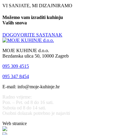
VI SANJATE, MI DIZAJNIRAMO
Možemo vam izraditi kuhinju
Vaših snova
DOGOVORITE SASTANAK
MOJE KUHINJE d.o.o.
Bezdanska ulica 50, 10000 Zagreb
095 309 4515
095 347 8454
E-mail: info@moje-kuhinje.hr
Radno vrijeme:
Pon. – Pet. od 8 do 16 sati.
Subota od 8 do 14 sati.
Osobni dolazak potrebno je najaviti
Web stranice
www.stolarijamraz.com