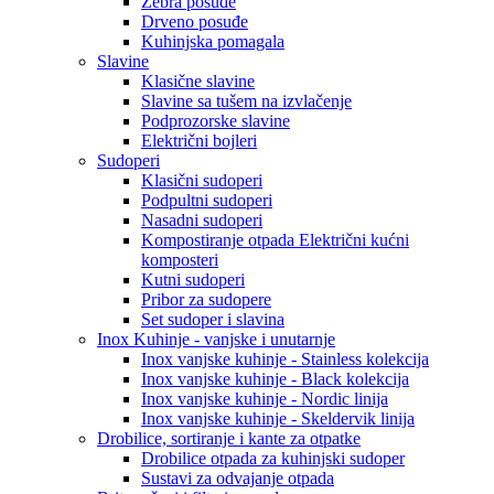
Zebra posuđe
Drveno posuđe
Kuhinjska pomagala
Slavine
Klasične slavine
Slavine sa tušem na izvlačenje
Podprozorske slavine
Električni bojleri
Sudoperi
Klasični sudoperi
Podpultni sudoperi
Nasadni sudoperi
Kompostiranje otpada Električni kućni
komposteri
Kutni sudoperi
Pribor za sudopere
Set sudoper i slavina
Inox Kuhinje - vanjske i unutarnje
Inox vanjske kuhinje - Stainless kolekcija
Inox vanjske kuhinje - Black kolekcija
Inox vanjske kuhinje - Nordic linija
Inox vanjske kuhinje - Skeldervik linija
Drobilice, sortiranje i kante za otpatke
Drobilice otpada za kuhinjski sudoper
Sustavi za odvajanje otpada