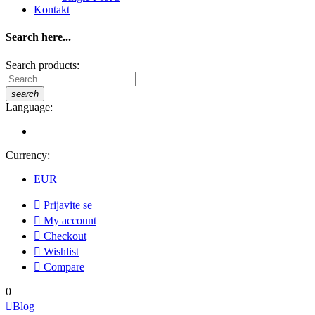
Kontakt
Search here...
Search products:
search
Language:
Currency:
EUR

Prijavite se

My account

Checkout

Wishlist

Compare
0

Blog