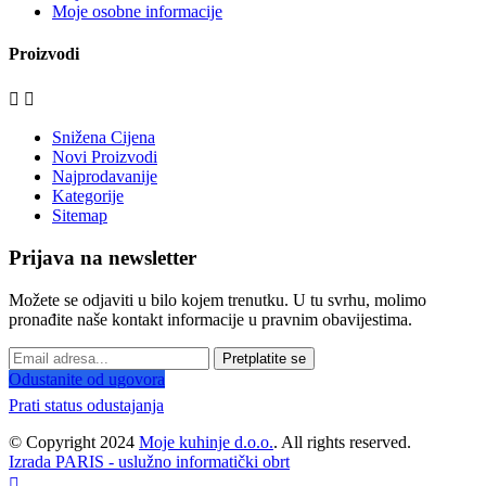
Moje osobne informacije
Proizvodi


Snižena Cijena
Novi Proizvodi
Najprodavanije
Kategorije
Sitemap
Prijava na newsletter
Možete se odjaviti u bilo kojem trenutku. U tu svrhu, molimo
pronađite naše kontakt informacije u pravnim obavijestima.
Pretplatite se
Odustanite od ugovora
Prati status odustajanja
© Copyright 2024
Moje kuhinje d.o.o.
. All rights reserved.
Izrada PARIS - uslužno informatički obrt
