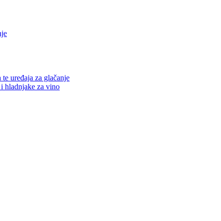
nje
a te uređaja za glačanje
 i hladnjake za vino