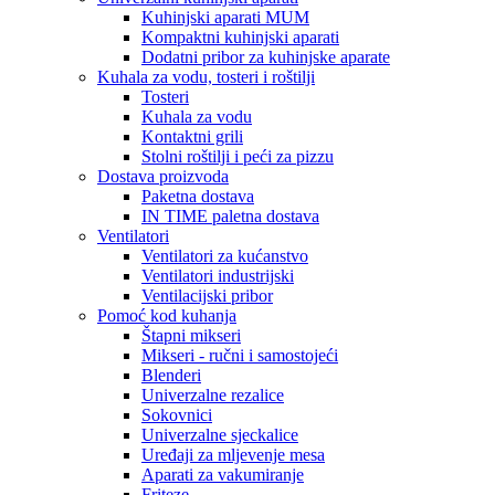
Kuhinjski aparati MUM
Kompaktni kuhinjski aparati
Dodatni pribor za kuhinjske aparate
Kuhala za vodu, tosteri i roštilji
Tosteri
Kuhala za vodu
Kontaktni grili
Stolni roštilji i peći za pizzu
Dostava proizvoda
Paketna dostava
IN TIME paletna dostava
Ventilatori
Ventilatori za kućanstvo
Ventilatori industrijski
Ventilacijski pribor
Pomoć kod kuhanja
Štapni mikseri
Mikseri - ručni i samostojeći
Blenderi
Univerzalne rezalice
Sokovnici
Univerzalne sjeckalice
Uređaji za mljevenje mesa
Aparati za vakumiranje
Friteze