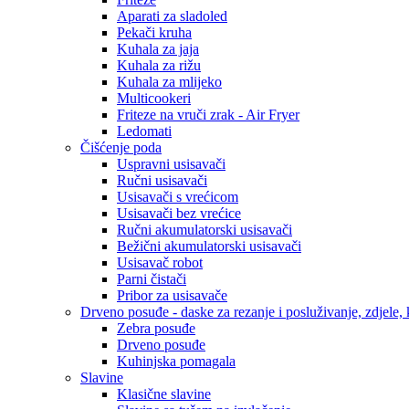
Aparati za sladoled
Pekači kruha
Kuhala za jaja
Kuhala za rižu
Kuhala za mlijeko
Multicookeri
Friteze na vruči zrak - Air Fryer
Ledomati
Čišćenje poda
Uspravni usisavači
Ručni usisavači
Usisavači s vrećicom
Usisavači bez vrećice
Ručni akumulatorski usisavači
Bežični akumulatorski usisavači
Usisavač robot
Parni čistači
Pribor za usisavače
Drveno posuđe - daske za rezanje i posluživanje, zdjele, k
Zebra posuđe
Drveno posuđe
Kuhinjska pomagala
Slavine
Klasične slavine