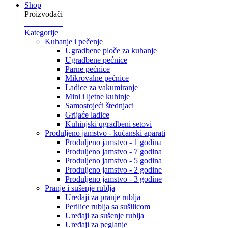
Shop
Proizvođači
Kategorije
Kuhanje i pečenje
Ugradbene ploče za kuhanje
Ugradbene pećnice
Parne pećnice
Mikrovalne pećnice
Ladice za vakumiranje
Mini i ljetne kuhinje
Samostojeći štednjaci
Grijaće ladice
Kuhinjski ugradbeni setovi
Produljeno jamstvo - kućanski aparati
Produljeno jamstvo - 1 godina
Produljeno jamstvo - 7 godina
Produljeno jamstvo - 5 godina
Produljeno jamstvo - 2 godine
Produljeno jamstvo - 3 godine
Pranje i sušenje rublja
Uređaji za pranje rublja
Perilice rublja sa sušilicom
Uređaji za sušenje rublja
Uređaji za peglanje