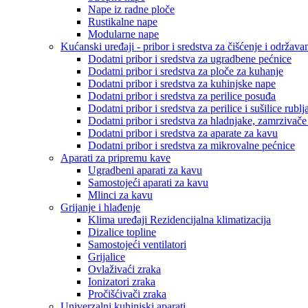
Nape iz radne ploče
Rustikalne nape
Modularne nape
Kućanski uređaji - pribor i sredstva za čišćenje i održava
Dodatni pribor i sredstva za ugradbene pećnice
Dodatni pribor i sredstva za ploče za kuhanje
Dodatni pribor i sredstva za kuhinjske nape
Dodatni pribor i sredstva za perilice posuđa
Dodatni pribor i sredstva za perilice i sušilice rublj
Dodatni pribor i sredstva za hladnjake, zamrzivače
Dodatni pribor i sredstva za aparate za kavu
Dodatni pribor i sredstva za mikrovalne pećnice
Aparati za pripremu kave
Ugradbeni aparati za kavu
Samostojeći aparati za kavu
Mlinci za kavu
Grijanje i hlađenje
Klima uređaji Rezidencijalna klimatizacija
Dizalice topline
Samostojeći ventilatori
Grijalice
Ovlaživaći zraka
Ionizatori zraka
Pročišćivači zraka
Univerzalni kuhinjski aparati