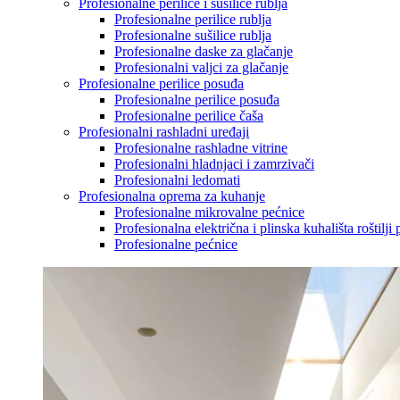
Profesionalne perilice i sušilice rublja
Profesionalne perilice rublja
Profesionalne sušilice rublja
Profesionalne daske za glačanje
Profesionalni valjci za glačanje
Profesionalne perilice posuđa
Profesionalne perilice posuđa
Profesionalne perilice čaša
Profesionalni rashladni uređaji
Profesionalne rashladne vitrine
Profesionalni hladnjaci i zamrzivači
Profesionalni ledomati
Profesionalna oprema za kuhanje
Profesionalne mikrovalne pećnice
Profesionalna električna i plinska kuhališta roštilji 
Profesionalne pećnice