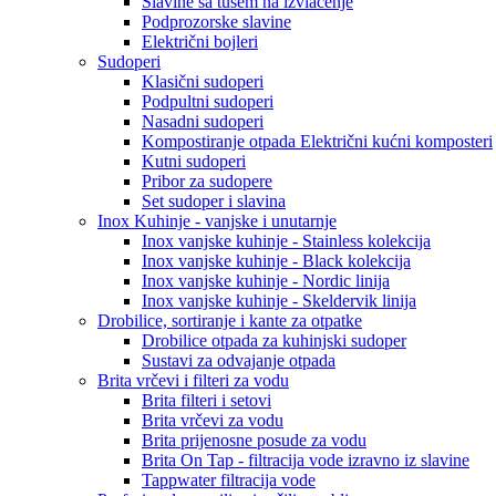
Slavine sa tušem na izvlačenje
Podprozorske slavine
Električni bojleri
Sudoperi
Klasični sudoperi
Podpultni sudoperi
Nasadni sudoperi
Kompostiranje otpada Električni kućni komposteri
Kutni sudoperi
Pribor za sudopere
Set sudoper i slavina
Inox Kuhinje - vanjske i unutarnje
Inox vanjske kuhinje - Stainless kolekcija
Inox vanjske kuhinje - Black kolekcija
Inox vanjske kuhinje - Nordic linija
Inox vanjske kuhinje - Skeldervik linija
Drobilice, sortiranje i kante za otpatke
Drobilice otpada za kuhinjski sudoper
Sustavi za odvajanje otpada
Brita vrčevi i filteri za vodu
Brita filteri i setovi
Brita vrčevi za vodu
Brita prijenosne posude za vodu
Brita On Tap - filtracija vode izravno iz slavine
Tappwater filtracija vode