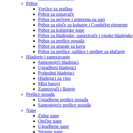
Pribor
Vrećice za prašinu
Pribor za usisavače
Pribor za pečenje i pripremu na pari
Pribor za ploče za kuhanje i CombiSet elemente
Pribor za kuhinjske nape
Pribor za hladnjake, zamrzivače i vinske hladnjake
Pribor za perilice posuđa
Pribor za aparate za kavu
Pribor za perilice, sušilice i uređaje za glačanje
Hlađenje i zamrzavanje
Samostojeći hladnjaci
Ugradbeni hladnjaci
Podpultni hladnjaci
Hladnjaci za vino
Mini barovi
Zamrzivači i škrinje
Perilice posuđa
Ugradbene perilice posuđa
Samostojeće perilice posuđa
Nape
Zidne nape
Otočne nape
Ugradbene nape
Stropne nape