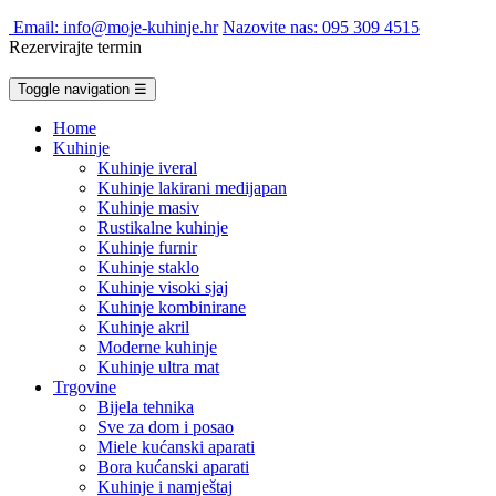
Email: info@moje-kuhinje.hr
Nazovite nas: 095 309 4515
Rezervirajte termin
Toggle navigation
☰
Home
Kuhinje
Kuhinje iveral
Kuhinje lakirani medijapan
Kuhinje masiv
Rustikalne kuhinje
Kuhinje furnir
Kuhinje staklo
Kuhinje visoki sjaj
Kuhinje kombinirane
Kuhinje akril
Moderne kuhinje
Kuhinje ultra mat
Trgovine
Bijela tehnika
Sve za dom i posao
Miele kućanski aparati
Bora kućanski aparati
Kuhinje i namještaj