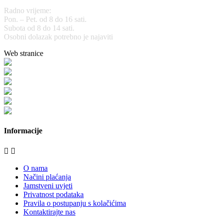
Radno vrijeme:
Pon. – Pet. od 8 do 16 sati.
Subota od 8 do 14 sati.
Osobni dolazak potrebno je najaviti
Web stranice
www.stolarijamraz.com
www.stolarija-mraz.hr
bijela-tehnika.com.hr
bijela-tehnika.com.hr/miele-web-shop/
bijela-tehnika.com.hr/bora/
moje-kuhinje.hr
Informacije


O nama
Načini plaćanja
Jamstveni uvjeti
Privatnost podataka
Pravila o postupanju s kolačićima
Kontaktirajte nas