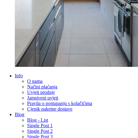
Info
O nama
Načini plaćanja
Uvjeti prodaje
Jamstveni uvjeti
Pravila o postupanju s kolačićima
Cjenik paketne dostave
Blog
Blog - List
Single Post 1
Single Post 2
Single Post 3