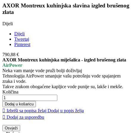
AXOR Montreux kuhinjska slavina izgled brušenog
zlata
Dijeli
Dijeli
Tweetaj
Pinterest
790,88 €
AXOR Montreux kuhinjska miješalica - izgled brušenog zlata
AirPower
Neka vam manje vode pruži bolji doživljaj
Tehnologija AirPower smanjuje vašu potrošnju vode spajanjem
zraka i vode.
Takve zrakom obogaćene kapljice vode punije su, lakše i mekše.
Količina
Dodaj u košaricu

Izbriši sa popisa želaj
Dodaj u popis želja

Dodaj za usporedbu