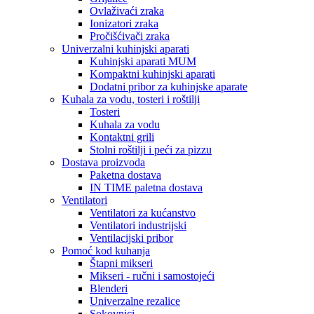
Ovlaživaći zraka
Ionizatori zraka
Pročišćivači zraka
Univerzalni kuhinjski aparati
Kuhinjski aparati MUM
Kompaktni kuhinjski aparati
Dodatni pribor za kuhinjske aparate
Kuhala za vodu, tosteri i roštilji
Tosteri
Kuhala za vodu
Kontaktni grili
Stolni roštilji i peći za pizzu
Dostava proizvoda
Paketna dostava
IN TIME paletna dostava
Ventilatori
Ventilatori za kućanstvo
Ventilatori industrijski
Ventilacijski pribor
Pomoć kod kuhanja
Štapni mikseri
Mikseri - ručni i samostojeći
Blenderi
Univerzalne rezalice
Sokovnici