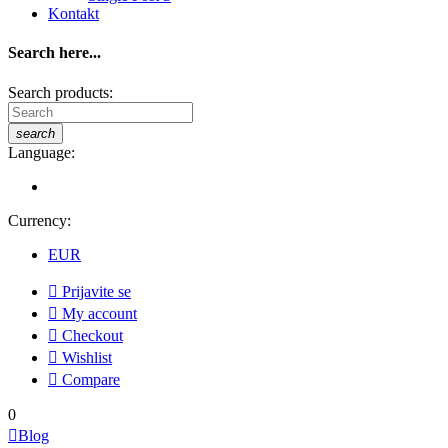
Kontakt
Search here...
Search products:
search
Language:
Currency:
EUR

Prijavite se

My account

Checkout

Wishlist

Compare
0

Blog