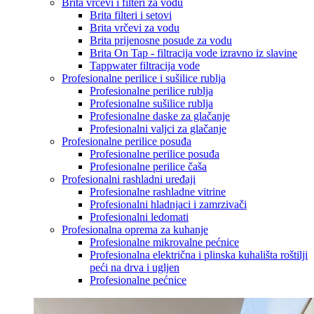
Brita vrčevi i filteri za vodu
Brita filteri i setovi
Brita vrčevi za vodu
Brita prijenosne posude za vodu
Brita On Tap - filtracija vode izravno iz slavine
Tappwater filtracija vode
Profesionalne perilice i sušilice rublja
Profesionalne perilice rublja
Profesionalne sušilice rublja
Profesionalne daske za glačanje
Profesionalni valjci za glačanje
Profesionalne perilice posuđa
Profesionalne perilice posuđa
Profesionalne perilice čaša
Profesionalni rashladni uređaji
Profesionalne rashladne vitrine
Profesionalni hladnjaci i zamrzivači
Profesionalni ledomati
Profesionalna oprema za kuhanje
Profesionalne mikrovalne pećnice
Profesionalna električna i plinska kuhališta roštilji
peći na drva i ugljen
Profesionalne pećnice