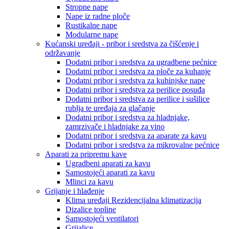
Stropne nape
Nape iz radne ploče
Rustikalne nape
Modularne nape
Kućanski uređaji - pribor i sredstva za čišćenje i
održavanje
Dodatni pribor i sredstva za ugradbene pećnice
Dodatni pribor i sredstva za ploče za kuhanje
Dodatni pribor i sredstva za kuhinjske nape
Dodatni pribor i sredstva za perilice posuđa
Dodatni pribor i sredstva za perilice i sušilice
rublja te uređaja za glačanje
Dodatni pribor i sredstva za hladnjake,
zamrzivače i hladnjake za vino
Dodatni pribor i sredstva za aparate za kavu
Dodatni pribor i sredstva za mikrovalne pećnice
Aparati za pripremu kave
Ugradbeni aparati za kavu
Samostojeći aparati za kavu
Mlinci za kavu
Grijanje i hlađenje
Klima uređaji Rezidencijalna klimatizacija
Dizalice topline
Samostojeći ventilatori
Grijalice