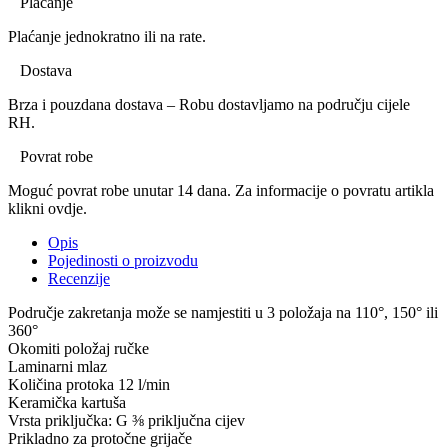
Plaćanje
Plaćanje jednokratno ili na rate.
Dostava
Brza i pouzdana dostava – Robu dostavljamo na području cijele
RH.
Povrat robe
Moguć povrat robe unutar 14 dana. Za informacije o povratu artikla
klikni ovdje.
Opis
Pojedinosti o proizvodu
Recenzije
Područje zakretanja može se namjestiti u 3 položaja na 110°, 150° ili
360°
Okomiti položaj ručke
Laminarni mlaz
Količina protoka 12 l/min
Keramička kartuša
Vrsta priključka: G ⅜ priključna cijev
Prikladno za protočne grijače