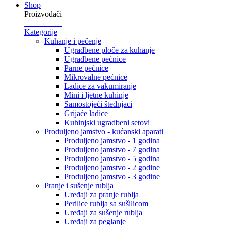
Shop
Proizvođači
Kategorije
Kuhanje i pečenje
Ugradbene ploče za kuhanje
Ugradbene pećnice
Parne pećnice
Mikrovalne pećnice
Ladice za vakumiranje
Mini i ljetne kuhinje
Samostojeći štednjaci
Grijaće ladice
Kuhinjski ugradbeni setovi
Produljeno jamstvo - kućanski aparati
Produljeno jamstvo - 1 godina
Produljeno jamstvo - 7 godina
Produljeno jamstvo - 5 godina
Produljeno jamstvo - 2 godine
Produljeno jamstvo - 3 godine
Pranje i sušenje rublja
Uređaji za pranje rublja
Perilice rublja sa sušilicom
Uređaji za sušenje rublja
Uređaji za peglanje