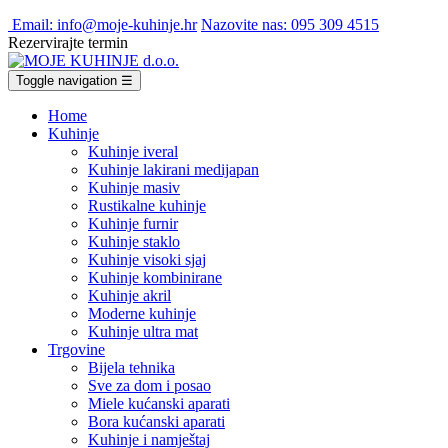
Email: info@moje-kuhinje.hr
Nazovite nas: 095 309 4515
Rezervirajte termin
Toggle navigation
☰
Home
Kuhinje
Kuhinje iveral
Kuhinje lakirani medijapan
Kuhinje masiv
Rustikalne kuhinje
Kuhinje furnir
Kuhinje staklo
Kuhinje visoki sjaj
Kuhinje kombinirane
Kuhinje akril
Moderne kuhinje
Kuhinje ultra mat
Trgovine
Bijela tehnika
Sve za dom i posao
Miele kućanski aparati
Bora kućanski aparati
Kuhinje i namještaj