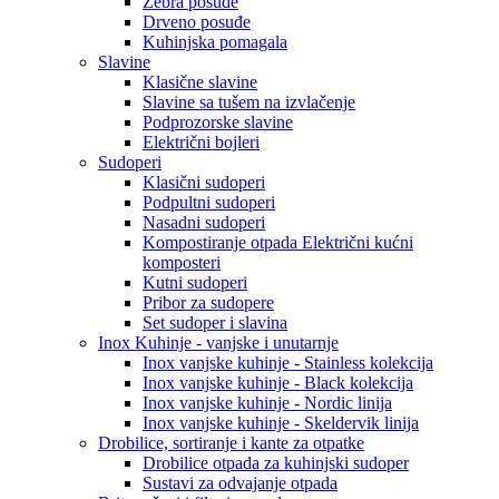
Zebra posuđe
Drveno posuđe
Kuhinjska pomagala
Slavine
Klasične slavine
Slavine sa tušem na izvlačenje
Podprozorske slavine
Električni bojleri
Sudoperi
Klasični sudoperi
Podpultni sudoperi
Nasadni sudoperi
Kompostiranje otpada Električni kućni
komposteri
Kutni sudoperi
Pribor za sudopere
Set sudoper i slavina
Inox Kuhinje - vanjske i unutarnje
Inox vanjske kuhinje - Stainless kolekcija
Inox vanjske kuhinje - Black kolekcija
Inox vanjske kuhinje - Nordic linija
Inox vanjske kuhinje - Skeldervik linija
Drobilice, sortiranje i kante za otpatke
Drobilice otpada za kuhinjski sudoper
Sustavi za odvajanje otpada