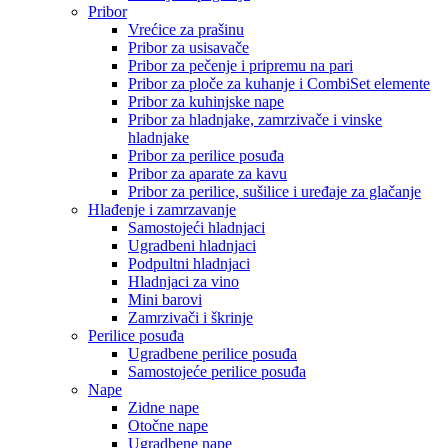
Pribor
Vrećice za prašinu
Pribor za usisavače
Pribor za pečenje i pripremu na pari
Pribor za ploče za kuhanje i CombiSet elemente
Pribor za kuhinjske nape
Pribor za hladnjake, zamrzivače i vinske
hladnjake
Pribor za perilice posuđa
Pribor za aparate za kavu
Pribor za perilice, sušilice i uređaje za glačanje
Hlađenje i zamrzavanje
Samostojeći hladnjaci
Ugradbeni hladnjaci
Podpultni hladnjaci
Hladnjaci za vino
Mini barovi
Zamrzivači i škrinje
Perilice posuđa
Ugradbene perilice posuđa
Samostojeće perilice posuđa
Nape
Zidne nape
Otočne nape
Ugradbene nape