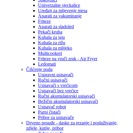
Univerzalne sjeckalice
Uređaji za mljevenje mesa
Aparati za vakumiranje
Friteze
Aparati za sladoled
Pekači kruha
Kuhala za jaja
Kuhala za rižu
Kuhala za mlijeko
Multicookeri
Friteze na vruči zrak - Air Fryer
Ledomati
Čišćenje poda
Uspravni usisavači
Ručni usisavači
Usisavači s vrećicom
Usisavači bez vrećice
Ručni akumulatorski usisavači
Bežični akumulatorski usisavači
Usisavač robot
Parni čistači
Pribor za usisavače
Drveno posuđe - daske za rezanje i posluživanje,
zdjele, kutije, pribor