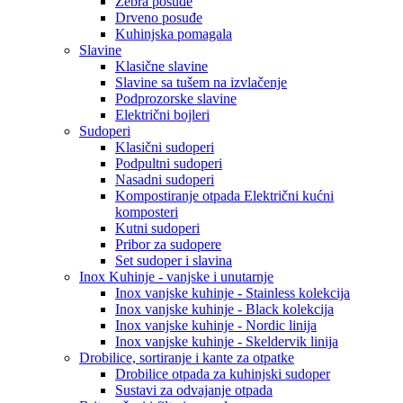
Zebra posuđe
Drveno posuđe
Kuhinjska pomagala
Slavine
Klasične slavine
Slavine sa tušem na izvlačenje
Podprozorske slavine
Električni bojleri
Sudoperi
Klasični sudoperi
Podpultni sudoperi
Nasadni sudoperi
Kompostiranje otpada Električni kućni
komposteri
Kutni sudoperi
Pribor za sudopere
Set sudoper i slavina
Inox Kuhinje - vanjske i unutarnje
Inox vanjske kuhinje - Stainless kolekcija
Inox vanjske kuhinje - Black kolekcija
Inox vanjske kuhinje - Nordic linija
Inox vanjske kuhinje - Skeldervik linija
Drobilice, sortiranje i kante za otpatke
Drobilice otpada za kuhinjski sudoper
Sustavi za odvajanje otpada