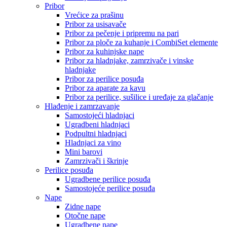
Pribor
Vrećice za prašinu
Pribor za usisavače
Pribor za pečenje i pripremu na pari
Pribor za ploče za kuhanje i CombiSet elemente
Pribor za kuhinjske nape
Pribor za hladnjake, zamrzivače i vinske
hladnjake
Pribor za perilice posuđa
Pribor za aparate za kavu
Pribor za perilice, sušilice i uređaje za glačanje
Hlađenje i zamrzavanje
Samostojeći hladnjaci
Ugradbeni hladnjaci
Podpultni hladnjaci
Hladnjaci za vino
Mini barovi
Zamrzivači i škrinje
Perilice posuđa
Ugradbene perilice posuđa
Samostojeće perilice posuđa
Nape
Zidne nape
Otočne nape
Ugradbene nape