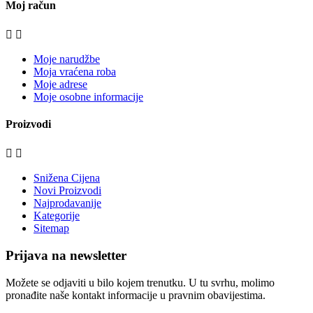
Moj račun


Moje narudžbe
Moja vraćena roba
Moje adrese
Moje osobne informacije
Proizvodi


Snižena Cijena
Novi Proizvodi
Najprodavanije
Kategorije
Sitemap
Prijava na newsletter
Možete se odjaviti u bilo kojem trenutku. U tu svrhu, molimo
pronađite naše kontakt informacije u pravnim obavijestima.