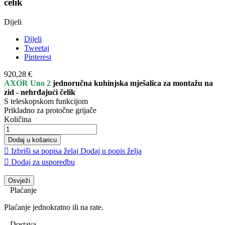
čelik
Dijeli
Dijeli
Tweetaj
Pinterest
920,28 €
AXOR Uno 2
jednoručna kuhinjska mješalica za montažu na
zid - nehrđajući čelik
S teleskopskom funkcijom
Prikladno za protočne grijače
Količina
Dodaj u košaricu

Izbriši sa popisa želaj
Dodaj u popis želja

Dodaj za usporedbu
Plaćanje
Plaćanje jednokratno ili na rate.
Dostava