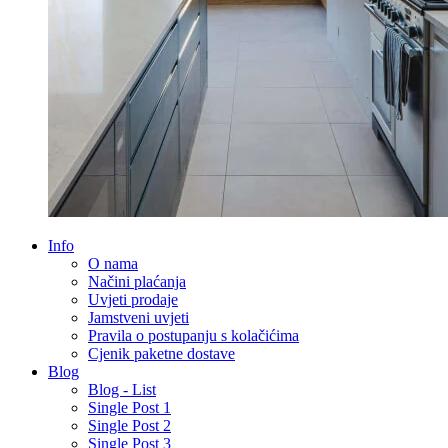
Info
O nama
Načini plaćanja
Uvjeti prodaje
Jamstveni uvjeti
Pravila o postupanju s kolačićima
Cjenik paketne dostave
Blog
Blog - List
Single Post 1
Single Post 2
Single Post 3