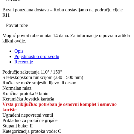
Brza i pouzdana dostava – Robu dostavljamo na području cijele
RH.
Povrat robe
Moguć povrat robe unutar 14 dana. Za informacije o povratu artikla
klikni ovdje.
Opis
Pojedinosti o proizvodu
Recenzije
Područje zakretanja 110° / 150°
S teleskopskom funkcijom (330 - 500 mm)
Ručka se može smjestiti lijevo ili desno
Normalan mlaz
Količina protoka 9 l/min
Keramička Joystick kartuša
Vrsta priključka: potreban je osnovni komplet i osnovno
kućište
Ugrađeni nepovratni ventil
Prikladno za protočne grijače
Stupanj buke: II
Kategorizacija protoka vode: O