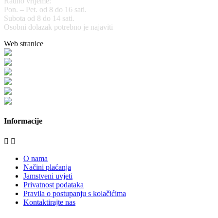
Radno vrijeme:
Pon. – Pet. od 8 do 16 sati.
Subota od 8 do 14 sati.
Osobni dolazak potrebno je najaviti
Web stranice
www.stolarijamraz.com
www.stolarija-mraz.hr
bijela-tehnika.com.hr
bijela-tehnika.com.hr/miele-web-shop/
bijela-tehnika.com.hr/bora/
moje-kuhinje.hr
Informacije


O nama
Načini plaćanja
Jamstveni uvjeti
Privatnost podataka
Pravila o postupanju s kolačićima
Kontaktirajte nas