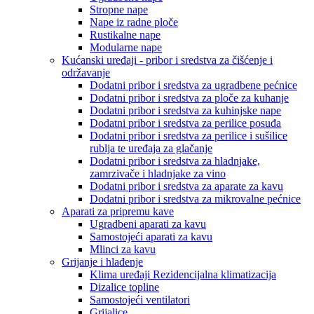
Stropne nape
Nape iz radne ploče
Rustikalne nape
Modularne nape
Kućanski uređaji - pribor i sredstva za čišćenje i
održavanje
Dodatni pribor i sredstva za ugradbene pećnice
Dodatni pribor i sredstva za ploče za kuhanje
Dodatni pribor i sredstva za kuhinjske nape
Dodatni pribor i sredstva za perilice posuđa
Dodatni pribor i sredstva za perilice i sušilice
rublja te uređaja za glačanje
Dodatni pribor i sredstva za hladnjake,
zamrzivače i hladnjake za vino
Dodatni pribor i sredstva za aparate za kavu
Dodatni pribor i sredstva za mikrovalne pećnice
Aparati za pripremu kave
Ugradbeni aparati za kavu
Samostojeći aparati za kavu
Mlinci za kavu
Grijanje i hlađenje
Klima uređaji Rezidencijalna klimatizacija
Dizalice topline
Samostojeći ventilatori
Grijalice