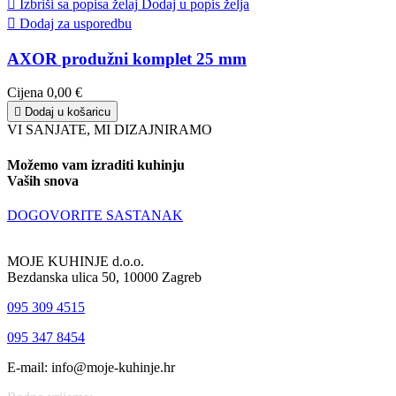

Izbriši sa popisa želaj
Dodaj u popis želja

Dodaj za usporedbu
AXOR produžni komplet 25 mm
Cijena
0,00 €

Dodaj u košaricu
VI SANJATE, MI DIZAJNIRAMO
Možemo vam izraditi kuhinju
Vaših snova
DOGOVORITE SASTANAK
MOJE KUHINJE d.o.o.
Bezdanska ulica 50, 10000 Zagreb
095 309 4515
095 347 8454
E-mail: info@moje-kuhinje.hr