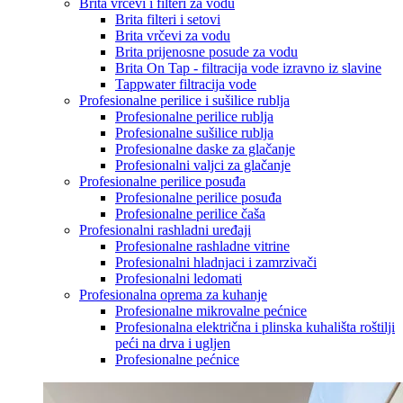
Brita vrčevi i filteri za vodu
Brita filteri i setovi
Brita vrčevi za vodu
Brita prijenosne posude za vodu
Brita On Tap - filtracija vode izravno iz slavine
Tappwater filtracija vode
Profesionalne perilice i sušilice rublja
Profesionalne perilice rublja
Profesionalne sušilice rublja
Profesionalne daske za glačanje
Profesionalni valjci za glačanje
Profesionalne perilice posuđa
Profesionalne perilice posuđa
Profesionalne perilice čaša
Profesionalni rashladni uređaji
Profesionalne rashladne vitrine
Profesionalni hladnjaci i zamrzivači
Profesionalni ledomati
Profesionalna oprema za kuhanje
Profesionalne mikrovalne pećnice
Profesionalna električna i plinska kuhališta roštilji
peći na drva i ugljen
Profesionalne pećnice