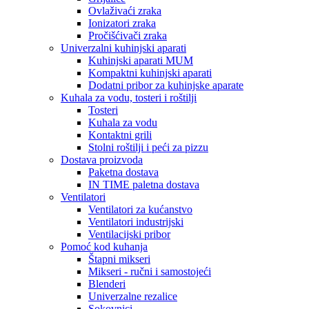
Ovlaživaći zraka
Ionizatori zraka
Pročišćivači zraka
Univerzalni kuhinjski aparati
Kuhinjski aparati MUM
Kompaktni kuhinjski aparati
Dodatni pribor za kuhinjske aparate
Kuhala za vodu, tosteri i roštilji
Tosteri
Kuhala za vodu
Kontaktni grili
Stolni roštilji i peći za pizzu
Dostava proizvoda
Paketna dostava
IN TIME paletna dostava
Ventilatori
Ventilatori za kućanstvo
Ventilatori industrijski
Ventilacijski pribor
Pomoć kod kuhanja
Štapni mikseri
Mikseri - ručni i samostojeći
Blenderi
Univerzalne rezalice
Sokovnici