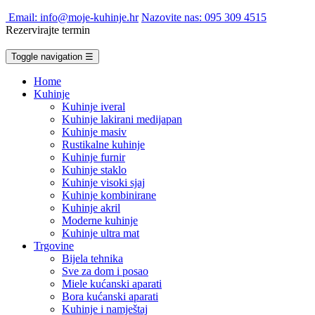
Email: info@moje-kuhinje.hr
Nazovite nas: 095 309 4515
Rezervirajte termin
Toggle navigation
☰
Home
Kuhinje
Kuhinje iveral
Kuhinje lakirani medijapan
Kuhinje masiv
Rustikalne kuhinje
Kuhinje furnir
Kuhinje staklo
Kuhinje visoki sjaj
Kuhinje kombinirane
Kuhinje akril
Moderne kuhinje
Kuhinje ultra mat
Trgovine
Bijela tehnika
Sve za dom i posao
Miele kućanski aparati
Bora kućanski aparati
Kuhinje i namještaj