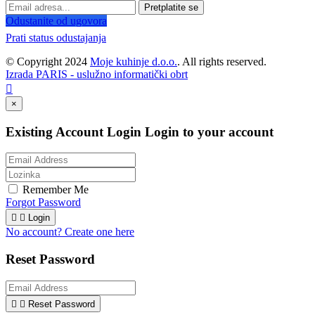
Pretplatite se
Odustanite od ugovora
Prati status odustajanja
© Copyright 2024
Moje kuhinje d.o.o.
. All rights reserved.
Izrada PARIS - uslužno informatički obrt

×
Existing Account Login
Login to your account
Remember Me
Forgot Password


Login
No account? Create one here
Reset Password


Reset Password