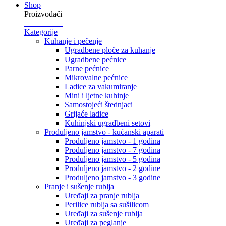
Shop
Proizvođači
Kategorije
Kuhanje i pečenje
Ugradbene ploče za kuhanje
Ugradbene pećnice
Parne pećnice
Mikrovalne pećnice
Ladice za vakumiranje
Mini i ljetne kuhinje
Samostojeći štednjaci
Grijaće ladice
Kuhinjski ugradbeni setovi
Produljeno jamstvo - kućanski aparati
Produljeno jamstvo - 1 godina
Produljeno jamstvo - 7 godina
Produljeno jamstvo - 5 godina
Produljeno jamstvo - 2 godine
Produljeno jamstvo - 3 godine
Pranje i sušenje rublja
Uređaji za pranje rublja
Perilice rublja sa sušilicom
Uređaji za sušenje rublja
Uređaji za peglanje