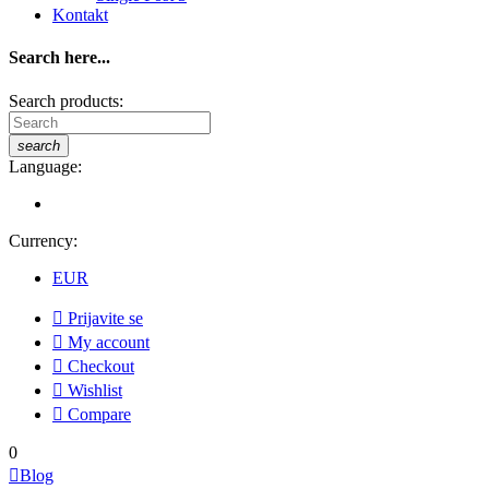
Kontakt
Search here...
Search products:
search
Language:
Currency:
EUR

Prijavite se

My account

Checkout

Wishlist

Compare
0

Blog