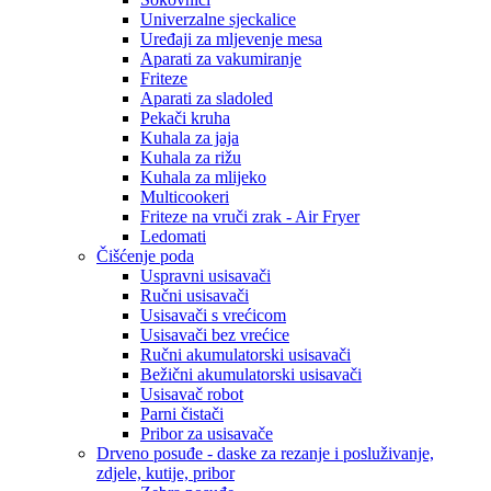
Univerzalne sjeckalice
Uređaji za mljevenje mesa
Aparati za vakumiranje
Friteze
Aparati za sladoled
Pekači kruha
Kuhala za jaja
Kuhala za rižu
Kuhala za mlijeko
Multicookeri
Friteze na vruči zrak - Air Fryer
Ledomati
Čišćenje poda
Uspravni usisavači
Ručni usisavači
Usisavači s vrećicom
Usisavači bez vrećice
Ručni akumulatorski usisavači
Bežični akumulatorski usisavači
Usisavač robot
Parni čistači
Pribor za usisavače
Drveno posuđe - daske za rezanje i posluživanje,
zdjele, kutije, pribor