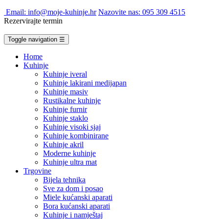
Email: info@moje-kuhinje.hr
Nazovite nas: 095 309 4515
Rezervirajte termin
Toggle navigation
☰
Home
Kuhinje
Kuhinje iveral
Kuhinje lakirani medijapan
Kuhinje masiv
Rustikalne kuhinje
Kuhinje furnir
Kuhinje staklo
Kuhinje visoki sjaj
Kuhinje kombinirane
Kuhinje akril
Moderne kuhinje
Kuhinje ultra mat
Trgovine
Bijela tehnika
Sve za dom i posao
Miele kućanski aparati
Bora kućanski aparati
Kuhinje i namještaj