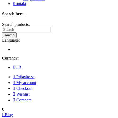
Kontakt
Search here...
Search products:
search
Language:
Currency:
EUR

Prijavite se

My account

Checkout

Wishlist

Compare
0

Blog