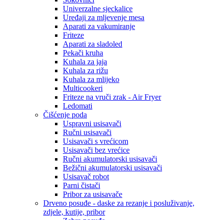
Univerzalne sjeckalice
Uređaji za mljevenje mesa
Aparati za vakumiranje
Friteze
Aparati za sladoled
Pekači kruha
Kuhala za jaja
Kuhala za rižu
Kuhala za mlijeko
Multicookeri
Friteze na vruči zrak - Air Fryer
Ledomati
Čišćenje poda
Uspravni usisavači
Ručni usisavači
Usisavači s vrećicom
Usisavači bez vrećice
Ručni akumulatorski usisavači
Bežični akumulatorski usisavači
Usisavač robot
Parni čistači
Pribor za usisavače
Drveno posuđe - daske za rezanje i posluživanje,
zdjele, kutije, pribor