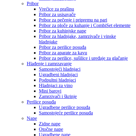
Pribor
Vrećice za prašinu
Pribor za usisavače
Pribor za pečenje i pripremu na pari
Pribor za ploče za kuhanje i CombiSet elemente
Pribor za kuhinjske nape
Pribor za hladnjake, zamrzivače i vinske
hladnjake
Pribor za perilice posuđa
Pribor za aparate za kavu
Pribor za perilice, sušilice i uređaje za glačanje
Hlađenje i zamrzavanje
Samostojeći hladnjaci
Ugradbeni hladnjaci
Podpultni hladnjaci
Hladnjaci za vino
Mini barovi
Zamrzivači i škrinje
Perilice posuđa
Ugradbene perilice posuđa
Samostojeće perilice posuđa
Nape
Zidne nape
Otočne nape
Ugradbene nape