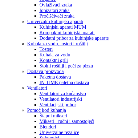
Ovlaživaći zraka
Ionizatori zraka
Pročišćivači zraka
Univerzalni kuhinjski aparati
Kuhinjski aparati MUM
Kompaktni kuhinjski aparati
Dodatni pribor za kuhinjske aparate
Kuhala za vodu, tosteri i roštilji
Tosteri
Kuhala za vodu
Kontaktni grili
Stolni roštilji i peći za pizzu
Dostava proizvoda
Paketna dostava
IN TIME paletna dostava
Ventilatori
Ventilatori za kućanstvo
Ventilatori industrijski
Ventilacijski pribor
Pomoć kod kuhanja
Štapni mikseri
Mikseri - ručni i samostojeći
Blenderi
Univerzalne rezalice
Sokovnici