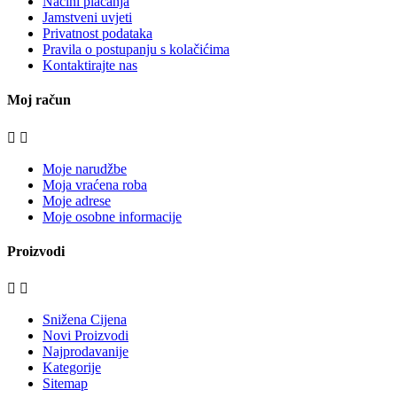
Načini plaćanja
Jamstveni uvjeti
Privatnost podataka
Pravila o postupanju s kolačićima
Kontaktirajte nas
Moj račun


Moje narudžbe
Moja vraćena roba
Moje adrese
Moje osobne informacije
Proizvodi


Snižena Cijena
Novi Proizvodi
Najprodavanije
Kategorije
Sitemap