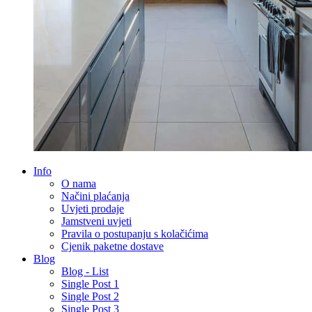
Info
O nama
Načini plaćanja
Uvjeti prodaje
Jamstveni uvjeti
Pravila o postupanju s kolačićima
Cjenik paketne dostave
Blog
Blog - List
Single Post 1
Single Post 2
Single Post 3