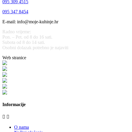
095 309 4515
095 347 8454
E-mail: info@moje-kuhinje.hr
Radno vrijeme:
Pon. – Pet. od 8 do 16 sati.
Subota od 8 do 14 sati.
Osobni dolazak potrebno je najaviti
Web stranice
www.stolarijamraz.com
www.stolarija-mraz.hr
bijela-tehnika.com.hr
bijela-tehnika.com.hr/miele-web-shop/
bijela-tehnika.com.hr/bora/
moje-kuhinje.hr
Informacije


O nama