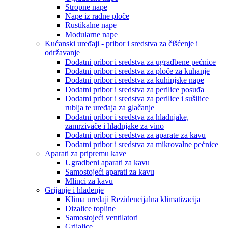
Stropne nape
Nape iz radne ploče
Rustikalne nape
Modularne nape
Kućanski uređaji - pribor i sredstva za čišćenje i
održavanje
Dodatni pribor i sredstva za ugradbene pećnice
Dodatni pribor i sredstva za ploče za kuhanje
Dodatni pribor i sredstva za kuhinjske nape
Dodatni pribor i sredstva za perilice posuđa
Dodatni pribor i sredstva za perilice i sušilice
rublja te uređaja za glačanje
Dodatni pribor i sredstva za hladnjake,
zamrzivače i hladnjake za vino
Dodatni pribor i sredstva za aparate za kavu
Dodatni pribor i sredstva za mikrovalne pećnice
Aparati za pripremu kave
Ugradbeni aparati za kavu
Samostojeći aparati za kavu
Mlinci za kavu
Grijanje i hlađenje
Klima uređaji Rezidencijalna klimatizacija
Dizalice topline
Samostojeći ventilatori
Grijalice