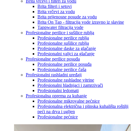
Brita vrčevi i filteri za vodu
Brita filteri i setovi
Brita vrčevi za vodu
Brita prijenosne posude za vodu
Brita On Tap - filtracija vode izravno iz slavine
Tappwater filtracija vode
Profesionalne perilice i sušilice rublja
Profesionalne perilice rublja
Profesionalne sušilice rublja
Profesionalne daske za glačanje
Profesionalni valjci za glačanje
Profesionalne perilice posuđa
Profesionalne perilice posuđa
Profesionalne perilice čaša
Profesionalni rashladni uređaji
Profesionalne rashladne vitrine
Profesionalni hladnjaci i zamrzivači
Profesionalni ledomati
Profesionalna oprema za kuhanje
Profesionalne mikrovalne pećnice
Profesionalna električna i plinska kuhališta roštilji
peći na drva i ugljen
Profesionalne pećnice