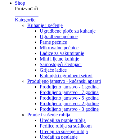
Shop
Proizvođači
Kategorije
Kuhanje i pečenje
Ugradbene ploče za kuhanje
Ugradbene pećnice
Parne pećnice
Mikrovalne pećnice
Ladice za vakumiranje
Mini i ljetne kuhinje
Samostojeći štednjaci
Grijaće ladice
Kuhinjski ugradbeni setovi
Produljeno jamstvo - kućanski aparati
Produljeno jamstvo - 1 godina
Produljeno jamstvo - 7 godina
Produljeno jamstvo - 5 godina
Produljeno jamstvo - 2 godine
Produljeno jamstvo - 3 godine
Pranje i sušenje rublja
Uređaji za pranje rublja
Perilice rublja sa sušilicom
Uređaji za sušenje rublja
Uređaji za peglanje