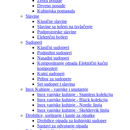
Zebra posuđe
Drveno posuđe
Kuhinjska pomagala
Slavine
Klasične slavine
Slavine sa tušem na izvlačenje
Podprozorske slavine
Električni bojleri
Sudoperi
Klasični sudoperi
Podpultni sudoperi
Nasadni sudoperi
Kompostiranje otpada Električni kućni
komposteri
Kutni sudoperi
Pribor za sudopere
Set sudoper i slavina
Inox Kuhinje - vanjske i unutarnje
Inox vanjske kuhinje - Stainless kolekcija
Inox vanjske kuhinje - Black kolekcija
Inox vanjske kuhinje - Nordic linija
Inox vanjske kuhinje - Skeldervik linija
Drobilice, sortiranje i kante za otpatke
Drobilice otpada za kuhinjski sudoper
Sustavi za odvajanje otpada