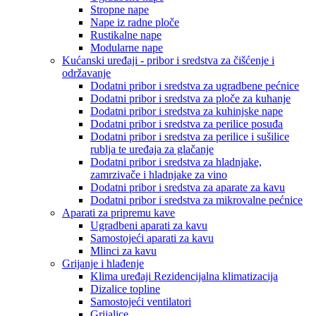
Stropne nape
Nape iz radne ploče
Rustikalne nape
Modularne nape
Kućanski uređaji - pribor i sredstva za čišćenje i
održavanje
Dodatni pribor i sredstva za ugradbene pećnice
Dodatni pribor i sredstva za ploče za kuhanje
Dodatni pribor i sredstva za kuhinjske nape
Dodatni pribor i sredstva za perilice posuđa
Dodatni pribor i sredstva za perilice i sušilice
rublja te uređaja za glačanje
Dodatni pribor i sredstva za hladnjake,
zamrzivače i hladnjake za vino
Dodatni pribor i sredstva za aparate za kavu
Dodatni pribor i sredstva za mikrovalne pećnice
Aparati za pripremu kave
Ugradbeni aparati za kavu
Samostojeći aparati za kavu
Mlinci za kavu
Grijanje i hlađenje
Klima uređaji Rezidencijalna klimatizacija
Dizalice topline
Samostojeći ventilatori
Grijalice