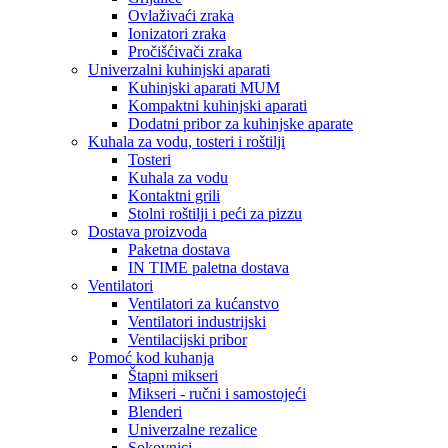
Ovlaživaći zraka
Ionizatori zraka
Pročišćivači zraka
Univerzalni kuhinjski aparati
Kuhinjski aparati MUM
Kompaktni kuhinjski aparati
Dodatni pribor za kuhinjske aparate
Kuhala za vodu, tosteri i roštilji
Tosteri
Kuhala za vodu
Kontaktni grili
Stolni roštilji i peći za pizzu
Dostava proizvoda
Paketna dostava
IN TIME paletna dostava
Ventilatori
Ventilatori za kućanstvo
Ventilatori industrijski
Ventilacijski pribor
Pomoć kod kuhanja
Štapni mikseri
Mikseri - ručni i samostojeći
Blenderi
Univerzalne rezalice
Sokovnici