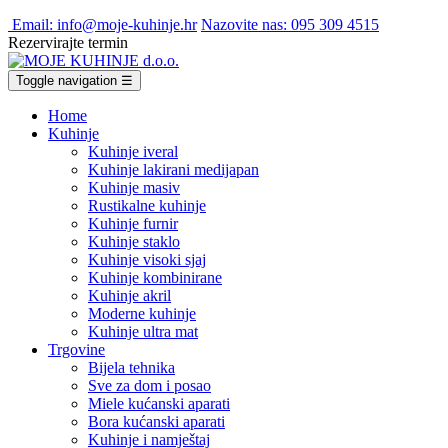
Email: info@moje-kuhinje.hr
Nazovite nas: 095 309 4515
Rezervirajte termin
Toggle navigation
☰
Home
Kuhinje
Kuhinje iveral
Kuhinje lakirani medijapan
Kuhinje masiv
Rustikalne kuhinje
Kuhinje furnir
Kuhinje staklo
Kuhinje visoki sjaj
Kuhinje kombinirane
Kuhinje akril
Moderne kuhinje
Kuhinje ultra mat
Trgovine
Bijela tehnika
Sve za dom i posao
Miele kućanski aparati
Bora kućanski aparati
Kuhinje i namještaj