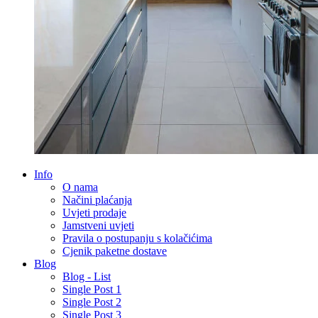
Info
O nama
Načini plaćanja
Uvjeti prodaje
Jamstveni uvjeti
Pravila o postupanju s kolačićima
Cjenik paketne dostave
Blog
Blog - List
Single Post 1
Single Post 2
Single Post 3