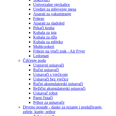
Univerzalne sjeckalice
Uređaji za mljevenje mesa
Aparati za vakumiranje
Friteze
Aparati za sladoled
Pekači kruha
Kuhala za jaja
Kuhala za rižu
Kuhala za mlijeko
Multicookeri
Friteze na vruči zrak - Air Fryer
Ledomati
Čišćenje poda
Uspravni usisavači
Ručni usisavači
Usisavači s vrećicom
Usisavači bez vrećice
Ručni akumulatorski usisavači
Bežični akumulatorski usisavači
Usisavač robot
Parni čistači
Pribor za usisavače
Drveno posuđe - daske za rezanje i posluživanje,
zdjele, kutije, pribor