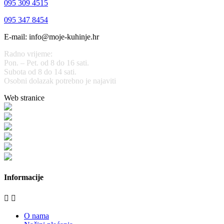
095 309 4515
095 347 8454
E-mail: info@moje-kuhinje.hr
Radno vrijeme:
Pon. – Pet. od 8 do 16 sati.
Subota od 8 do 14 sati.
Osobni dolazak potrebno je najaviti
Web stranice
www.stolarijamraz.com
www.stolarija-mraz.hr
bijela-tehnika.com.hr
bijela-tehnika.com.hr/miele-web-shop/
bijela-tehnika.com.hr/bora/
moje-kuhinje.hr
Informacije


O nama