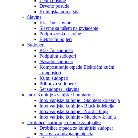
Zebra posuđe
Drveno posuđe
Kuhinjska pomagala
Slavine
Klasične slavine
Slavine sa tušem na izvlačenje
Podprozorske slavine
Električni bojleri
Sudoperi
Klasični sudoperi
Podpultni sudoperi
Nasadni sudoperi
Kompostiranje otpada Električni kućni
komposteri
Kutni sudoperi
Pribor za sudopere
Set sudoper i slavina
Inox Kuhinje - vanjske i unutarnje
Inox vanjske kuhinje - Stainless kolekcija
Inox vanjske kuhinje - Black kolekcija
Inox vanjske kuhinje - Nordic linija
Inox vanjske kuhinje - Skeldervik linija
Drobilice, sortiranje i kante za otpatke
Drobilice otpada za kuhinjski sudoper
Sustavi za odvajanje otpada