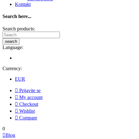
Kontakt
Search here...
Search products:
search
Language:
Currency:
EUR

Prijavite se

My account

Checkout

Wishlist

Compare
0

Blog