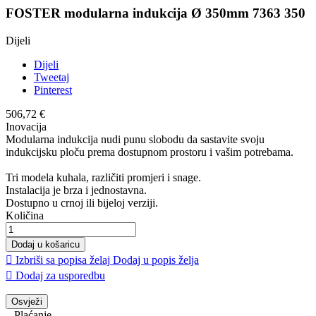
FOSTER modularna indukcija Ø 350mm 7363 350
Dijeli
Dijeli
Tweetaj
Pinterest
506,72 €
Inovacija
Modularna indukcija nudi punu slobodu da sastavite svoju
indukcijsku ploču prema dostupnom prostoru i vašim potrebama.
Tri modela kuhala, različiti promjeri i snage.
Instalacija je brza i jednostavna.
Dostupno u crnoj ili bijeloj verziji.
Količina
Dodaj u košaricu

Izbriši sa popisa želaj
Dodaj u popis želja

Dodaj za usporedbu
Plaćanje