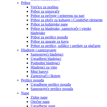
Pribor
Vrećice za prašinu
Pribor za usisavače
Pribor za pečenje i pripremu na pari
Pribor za ploče za kuhanje i CombiSet elemente
Pribor za kuhinjske nape
Pribor za hladnjake, zamrzivače i vinske
hladnjake
Pribor za perilice posuđa
Pribor za aparate za kavu
Pribor za perilice, sušilice i uređaje za glačanje
Hlađenje i zamrzavanje
Samostojeći hladnjaci
Ugradbeni hladnjaci
Podpultni hladnjaci
Hladnjaci za vino
Mini barovi
Zamrzivači i škrinje
Perilice posuđa
Ugradbene perilice posuđa
Samostojeće perilice posuđa
Nape
Zidne nape
Otočne nape
Ugradbene nape