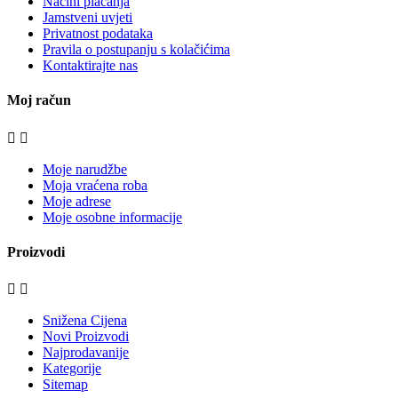
Načini plaćanja
Jamstveni uvjeti
Privatnost podataka
Pravila o postupanju s kolačićima
Kontaktirajte nas
Moj račun


Moje narudžbe
Moja vraćena roba
Moje adrese
Moje osobne informacije
Proizvodi


Snižena Cijena
Novi Proizvodi
Najprodavanije
Kategorije
Sitemap