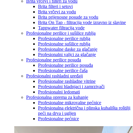
Brita vrčevi i filteri za vodu
Brita filteri i setovi
Brita vrčevi za vodu
Brita prijenosne posude za vodu
Brita On Tap - filtracija vode izravno iz slavine
Tappwater filtracija vode
Profesionalne perilice i sušilice rublja
Profesionalne perilice rublja
Profesionalne sušilice rublja
Profesionalne daske za glačanje
Profesionalni valjci za glačanje
Profesionalne perilice posuđa
Profesionalne perilice posuđa
Profesionalne perilice čaša
Profesionalni rashladni uređaji
Profesionalne rashladne vitrine
Profesionalni hladnjaci i zamrzivači
Profesionalni ledomati
Profesionalna oprema za kuhanje
Profesionalne mikrovalne pećnice
Profesionalna električna i plinska kuhališta roštilji
peći na drva i ugljen
Profesionalne pećnice