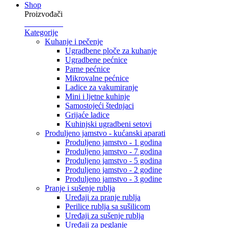
Shop
Proizvođači
Kategorije
Kuhanje i pečenje
Ugradbene ploče za kuhanje
Ugradbene pećnice
Parne pećnice
Mikrovalne pećnice
Ladice za vakumiranje
Mini i ljetne kuhinje
Samostojeći štednjaci
Grijaće ladice
Kuhinjski ugradbeni setovi
Produljeno jamstvo - kućanski aparati
Produljeno jamstvo - 1 godina
Produljeno jamstvo - 7 godina
Produljeno jamstvo - 5 godina
Produljeno jamstvo - 2 godine
Produljeno jamstvo - 3 godine
Pranje i sušenje rublja
Uređaji za pranje rublja
Perilice rublja sa sušilicom
Uređaji za sušenje rublja
Uređaji za peglanje