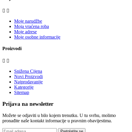


Moje narudžbe
Moja vraćena roba
Moje adrese
Moje osobne informacije
Proizvodi


Snižena Cijena
Novi Proizvodi
Najprodavanije
Kategorije
Sitemap
Prijava na newsletter
Možete se odjaviti u bilo kojem trenutku. U tu svrhu, molimo
pronađite naše kontakt informacije u pravnim obavijestima.
Pretplatite se