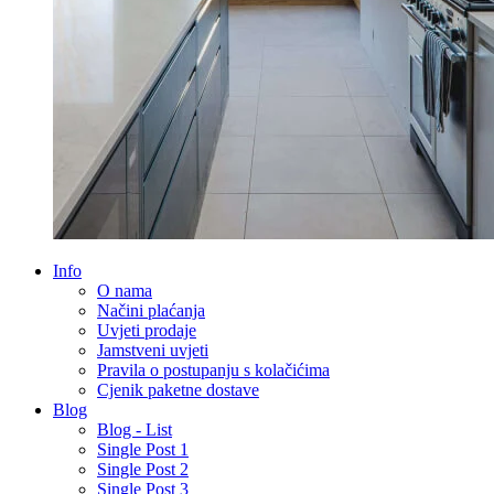
Info
O nama
Načini plaćanja
Uvjeti prodaje
Jamstveni uvjeti
Pravila o postupanju s kolačićima
Cjenik paketne dostave
Blog
Blog - List
Single Post 1
Single Post 2
Single Post 3