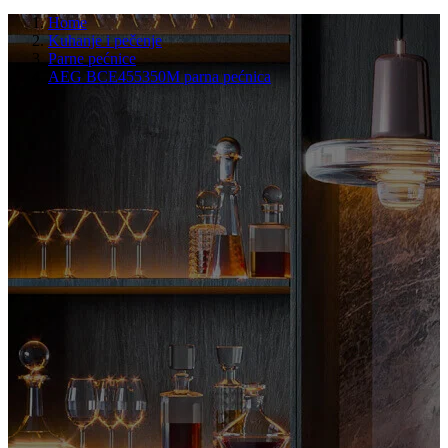
Home
Kuhanje i pečenje
Parne pećnice
AEG BCE455350M parna pećnica