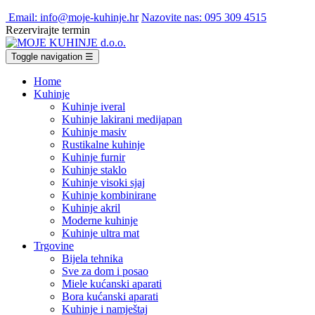
Email: info@moje-kuhinje.hr
Nazovite nas: 095 309 4515
Rezervirajte termin
Toggle navigation
☰
Home
Kuhinje
Kuhinje iveral
Kuhinje lakirani medijapan
Kuhinje masiv
Rustikalne kuhinje
Kuhinje furnir
Kuhinje staklo
Kuhinje visoki sjaj
Kuhinje kombinirane
Kuhinje akril
Moderne kuhinje
Kuhinje ultra mat
Trgovine
Bijela tehnika
Sve za dom i posao
Miele kućanski aparati
Bora kućanski aparati
Kuhinje i namještaj