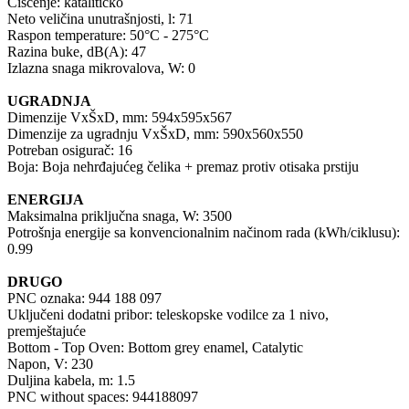
Čišćenje: katalitičko
Neto veličina unutrašnjosti, l: 71
Raspon temperature: 50°C - 275°C
Razina buke, dB(A): 47
Izlazna snaga mikrovalova, W: 0
UGRADNJA
Dimenzije VxŠxD, mm: 594x595x567
Dimenzije za ugradnju VxŠxD, mm: 590x560x550
Potreban osigurač: 16
Boja: Boja nehrđajućeg čelika + premaz protiv otisaka prstiju
ENERGIJA
Maksimalna priključna snaga, W: 3500
Potrošnja energije sa konvencionalnim načinom rada (kWh/ciklusu):
0.99
DRUGO
PNC oznaka: 944 188 097
Uključeni dodatni pribor: teleskopske vodilce za 1 nivo,
premještajuće
Bottom - Top Oven: Bottom grey enamel, Catalytic
Napon, V: 230
Duljina kabela, m: 1.5
PNC without spaces: 944188097