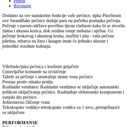
Prilozi
Recenzije
Dodatno uz sve standardne funkcije vaše pećnice, tipka PlusSteam
ove SteamBake pećnice dodaje paru na početku postupka pečenja.
Pečenje s parom održava površinu tijesta vlažnom kako bi se stvorila
zlatna i ukusna korica, dok sredina ostaje mekana i nježna. Uz
pečenje hrskavog i ukusnog kruha, muffini i pita - vaša pečena
piletina, rebarca na žaru i lasagne imati će jednako ukusne i
jednolike rezultate kuhanja.
Višefunkcijska pećnica s kružnim grijačem
Upravljačke komande na izvlačenje
Tabele za pečenje s unutrašnje strane vrata pećnice
Premaz protiv otisaka prstiju
Rashladni ventilator: Rashladni ventilator se uključuje automatski
prilikom uključivanja pećnice. Rashlađuje elektronske komponente i
vanjski dio pećnice.
Jednostavno čišćenje vrata
Teleskopske vodilice teleskopske vodilce za 1 nivo, premještajuće
su uključene
PERFORMANSE