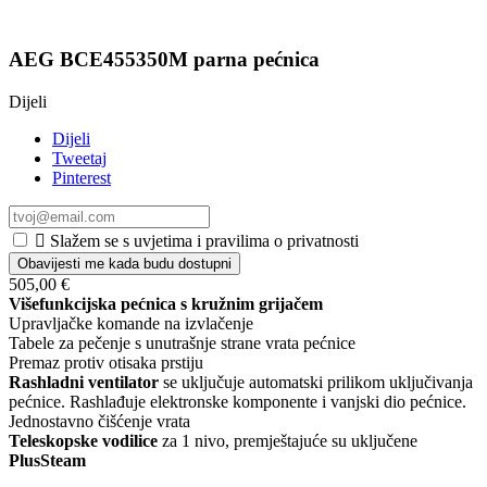
AEG BCE455350M parna pećnica
Dijeli
Dijeli
Tweetaj
Pinterest

Slažem se s uvjetima i pravilima o privatnosti
Obavijesti me kada budu dostupni
505,00 €
Višefunkcijska pećnica s kružnim grijačem
Upravljačke komande na izvlačenje
Tabele za pečenje s unutrašnje strane vrata pećnice
Premaz protiv otisaka prstiju
Rashladni ventilator
se uključuje automatski prilikom uključivanja
pećnice. Rashlađuje elektronske komponente i vanjski dio pećnice.
Jednostavno čišćenje vrata
Teleskopske vodilice
za 1 nivo, premještajuće su uključene
PlusSteam