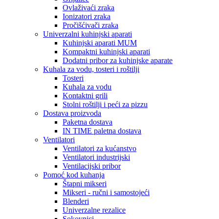
Ovlaživaći zraka
Ionizatori zraka
Pročišćivači zraka
Univerzalni kuhinjski aparati
Kuhinjski aparati MUM
Kompaktni kuhinjski aparati
Dodatni pribor za kuhinjske aparate
Kuhala za vodu, tosteri i roštilji
Tosteri
Kuhala za vodu
Kontaktni grili
Stolni roštilji i peći za pizzu
Dostava proizvoda
Paketna dostava
IN TIME paletna dostava
Ventilatori
Ventilatori za kućanstvo
Ventilatori industrijski
Ventilacijski pribor
Pomoć kod kuhanja
Štapni mikseri
Mikseri - ručni i samostojeći
Blenderi
Univerzalne rezalice
Sokovnici