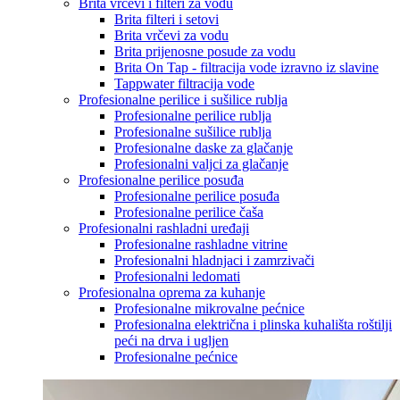
Brita vrčevi i filteri za vodu
Brita filteri i setovi
Brita vrčevi za vodu
Brita prijenosne posude za vodu
Brita On Tap - filtracija vode izravno iz slavine
Tappwater filtracija vode
Profesionalne perilice i sušilice rublja
Profesionalne perilice rublja
Profesionalne sušilice rublja
Profesionalne daske za glačanje
Profesionalni valjci za glačanje
Profesionalne perilice posuđa
Profesionalne perilice posuđa
Profesionalne perilice čaša
Profesionalni rashladni uređaji
Profesionalne rashladne vitrine
Profesionalni hladnjaci i zamrzivači
Profesionalni ledomati
Profesionalna oprema za kuhanje
Profesionalne mikrovalne pećnice
Profesionalna električna i plinska kuhališta roštilji
peći na drva i ugljen
Profesionalne pećnice