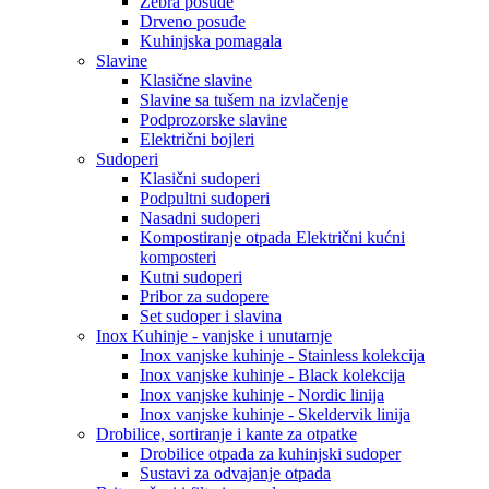
Zebra posuđe
Drveno posuđe
Kuhinjska pomagala
Slavine
Klasične slavine
Slavine sa tušem na izvlačenje
Podprozorske slavine
Električni bojleri
Sudoperi
Klasični sudoperi
Podpultni sudoperi
Nasadni sudoperi
Kompostiranje otpada Električni kućni
komposteri
Kutni sudoperi
Pribor za sudopere
Set sudoper i slavina
Inox Kuhinje - vanjske i unutarnje
Inox vanjske kuhinje - Stainless kolekcija
Inox vanjske kuhinje - Black kolekcija
Inox vanjske kuhinje - Nordic linija
Inox vanjske kuhinje - Skeldervik linija
Drobilice, sortiranje i kante za otpatke
Drobilice otpada za kuhinjski sudoper
Sustavi za odvajanje otpada