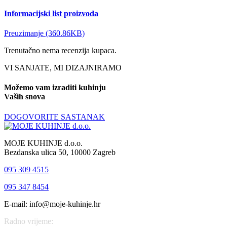
Informacijski list proizvoda
Preuzimanje (360.86KB)
Trenutačno nema recenzija kupaca.
VI SANJATE, MI DIZAJNIRAMO
Možemo vam izraditi kuhinju
Vaših snova
DOGOVORITE SASTANAK
MOJE KUHINJE d.o.o.
Bezdanska ulica 50, 10000 Zagreb
095 309 4515
095 347 8454
E-mail: info@moje-kuhinje.hr
Radno vrijeme: