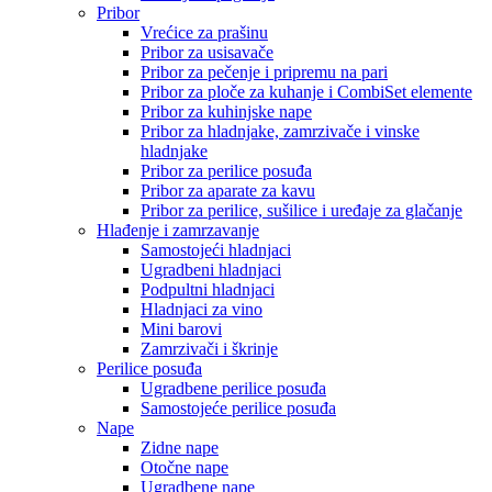
Pribor
Vrećice za prašinu
Pribor za usisavače
Pribor za pečenje i pripremu na pari
Pribor za ploče za kuhanje i CombiSet elemente
Pribor za kuhinjske nape
Pribor za hladnjake, zamrzivače i vinske
hladnjake
Pribor za perilice posuđa
Pribor za aparate za kavu
Pribor za perilice, sušilice i uređaje za glačanje
Hlađenje i zamrzavanje
Samostojeći hladnjaci
Ugradbeni hladnjaci
Podpultni hladnjaci
Hladnjaci za vino
Mini barovi
Zamrzivači i škrinje
Perilice posuđa
Ugradbene perilice posuđa
Samostojeće perilice posuđa
Nape
Zidne nape
Otočne nape
Ugradbene nape