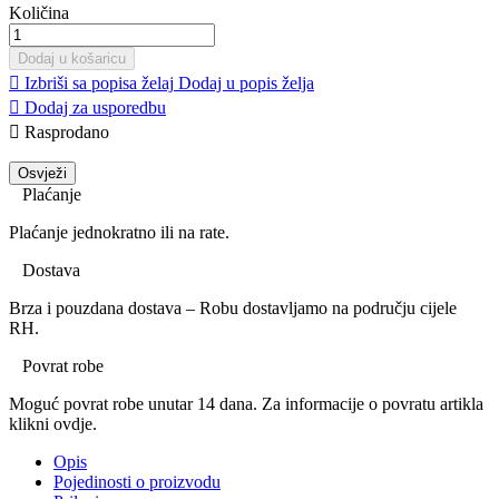
Količina
Dodaj u košaricu

Izbriši sa popisa želaj
Dodaj u popis želja

Dodaj za usporedbu

Rasprodano
Plaćanje
Plaćanje jednokratno ili na rate.
Dostava
Brza i pouzdana dostava – Robu dostavljamo na području cijele
RH.
Povrat robe
Moguć povrat robe unutar 14 dana. Za informacije o povratu artikla
klikni ovdje.
Opis
Pojedinosti o proizvodu