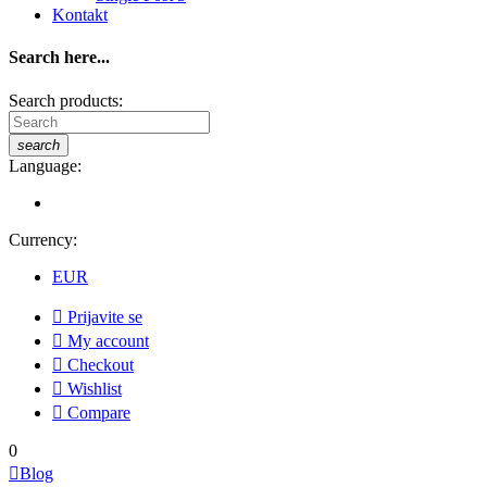
Kontakt
Search here...
Search products:
search
Language:
Currency:
EUR

Prijavite se

My account

Checkout

Wishlist

Compare
0

Blog