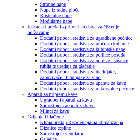
Stropne nape
Nape iz radne ploče
Rustikalne nape
Modularne nape
Kućanski uređaji - pribor i sredstva za čišćenje i
održavanje
Dodatni pribor i sredstva za ugradbene pećnice
Dodatni pribor i sredstva za ploče za kuhanje
Dodatni pribor i sredstva za kuhinjske nape
Dodatni pribor i sredstva za perilice posuđa
Dodatni pribor i sredstva za perilice i sušilice
rublja te uređaja za glačanje
Dodatni pribor i sredstva za hladnjake,
zamrzivače i hladnjake za vino
Dodatni pribor i sredstva za aparate za kavu
Dodatni pribor i sredstva za mikrovalne pećnice
Aparati za pripremu kave
Ugradbeni aparati za kavu
Samostojeći aparati za kavu
Mlinci za kavu
Grijanje i hlađenje
Klima uređaji Rezidencijalna klimatizacija
Dizalice topline
Samostojeći ventilatori
Grijalice