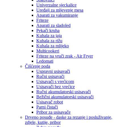
Univerzalne sjeckalice
Uređaji za mljevenje mesa
Aparati za vakumiranje
Friteze
Aparati za sladoled
Pekači kruha
Kuhala za jaja
Kuhala za rižu
Kuhala za mlijeko
Multicookeri
Friteze na vruči zrak - Air Fryer
Ledomati
Čišćenje poda
Uspravni usisavači
Ručni usisavači
Usisavači s vrećicom
Usisavači bez vrećice
Ručni akumulatorski usisavači
Bežični akumulatorski usisavači
Usisavač robot
Parni čistači
Pribor za usisavače
Drveno posuđe - daske za rezanje i posluživanje,
zdjele, kutije, pribor