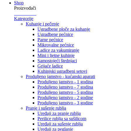
Shop
Proizvođači
Kategorije
Kuhanje i pečenje
Ugradbene ploče za kuhanje
Ugradbene pećnice
Parne pećnice
Mikrovalne pećnice
Ladice za vakumiranje
Mini i ljetne kuhinje
Samostojeći štednjaci
Grijaće ladice
Kuhinjski ugradbeni setovi
Produljeno jamstvo - kućanski aparati
Produljeno jamstvo - 1 godina
Produljeno jamstvo - 7 godina
Produljeno jamstvo - 5 godina
Produljeno jamstvo - 2 godine
Produljeno jamstvo - 3 godine
Pranje i sušenje rublja
Uređaji za pranje rublja
Perilice rublja sa sušilicom
Uređaji za sušenje rublja
Uređaji za peglanje