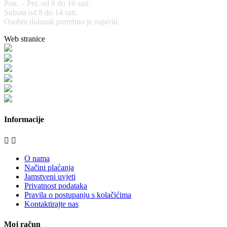
Pon. – Pet. od 8 do 16 sati.
Subota od 8 do 14 sati.
Osobni dolazak potrebno je najaviti
Web stranice
www.stolarijamraz.com
www.stolarija-mraz.hr
bijela-tehnika.com.hr
bijela-tehnika.com.hr/miele-web-shop/
bijela-tehnika.com.hr/bora/
moje-kuhinje.hr
Informacije


O nama
Načini plaćanja
Jamstveni uvjeti
Privatnost podataka
Pravila o postupanju s kolačićima
Kontaktirajte nas
Moj račun