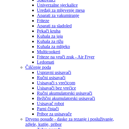
Univerzalne sjeckalice
Uređaji za mljevenje mesa
Aparati za vakumiranje
Friteze
Aparati za sladoled
Pekači kruha
Kuhala za jaja
Kuhala za rižu
Kuhala za mlijeko
Multicookeri
Friteze na vruči zrak - Air Fryer
Ledomati
Čišćenje poda
Uspravni usisavači
Ručni usisavači
Usisavači s vrećicom
Usisavači bez vrećice
Ručni akumulatorski usisavači
Bežični akumulatorski usisavači
Usisavač robot
Parni čistači
Pribor za usisavače
Drveno posuđe - daske za rezanje i posluživanje,
zdjele, kutije, pribor