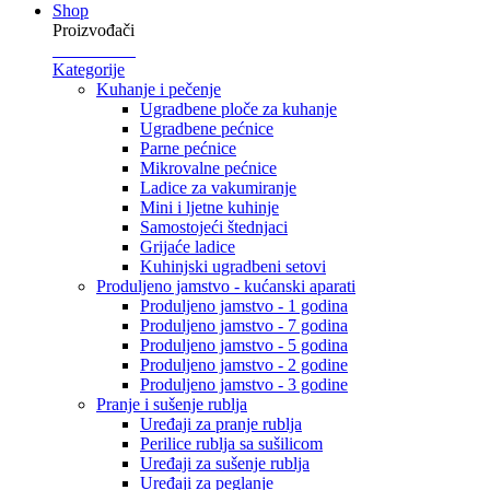
Shop
Proizvođači
Kategorije
Kuhanje i pečenje
Ugradbene ploče za kuhanje
Ugradbene pećnice
Parne pećnice
Mikrovalne pećnice
Ladice za vakumiranje
Mini i ljetne kuhinje
Samostojeći štednjaci
Grijaće ladice
Kuhinjski ugradbeni setovi
Produljeno jamstvo - kućanski aparati
Produljeno jamstvo - 1 godina
Produljeno jamstvo - 7 godina
Produljeno jamstvo - 5 godina
Produljeno jamstvo - 2 godine
Produljeno jamstvo - 3 godine
Pranje i sušenje rublja
Uređaji za pranje rublja
Perilice rublja sa sušilicom
Uređaji za sušenje rublja
Uređaji za peglanje