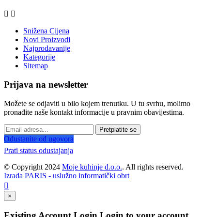


Snižena Cijena
Novi Proizvodi
Najprodavanije
Kategorije
Sitemap
Prijava na newsletter
Možete se odjaviti u bilo kojem trenutku. U tu svrhu, molimo
pronađite naše kontakt informacije u pravnim obavijestima.
Pretplatite se
Odustanite od ugovora
Prati status odustajanja
© Copyright 2024
Moje kuhinje d.o.o.
. All rights reserved.
Izrada PARIS - uslužno informatički obrt

×
Existing Account Login
Login to your account