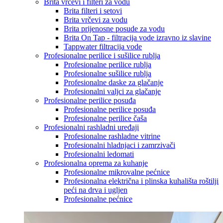
Brita vrčevi i filteri za vodu
Brita filteri i setovi
Brita vrčevi za vodu
Brita prijenosne posude za vodu
Brita On Tap - filtracija vode izravno iz slavine
Tappwater filtracija vode
Profesionalne perilice i sušilice rublja
Profesionalne perilice rublja
Profesionalne sušilice rublja
Profesionalne daske za glačanje
Profesionalni valjci za glačanje
Profesionalne perilice posuđa
Profesionalne perilice posuđa
Profesionalne perilice čaša
Profesionalni rashladni uređaji
Profesionalne rashladne vitrine
Profesionalni hladnjaci i zamrzivači
Profesionalni ledomati
Profesionalna oprema za kuhanje
Profesionalne mikrovalne pećnice
Profesionalna električna i plinska kuhališta roštilji
peći na drva i ugljen
Profesionalne pećnice