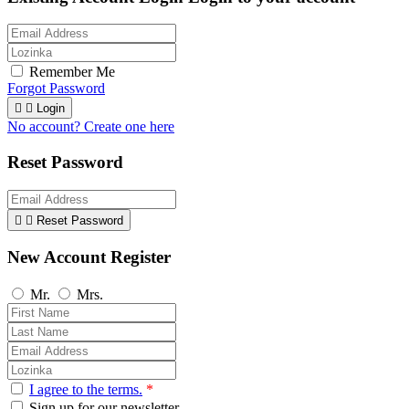
Remember Me
Forgot Password


Login
No account? Create one here
Reset Password


Reset Password
New Account Register
Mr.
Mrs.
I agree to the terms.
*
Sign up for our newsletter