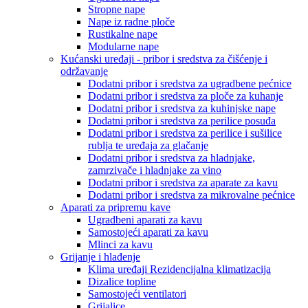
Stropne nape
Nape iz radne ploče
Rustikalne nape
Modularne nape
Kućanski uređaji - pribor i sredstva za čišćenje i
održavanje
Dodatni pribor i sredstva za ugradbene pećnice
Dodatni pribor i sredstva za ploče za kuhanje
Dodatni pribor i sredstva za kuhinjske nape
Dodatni pribor i sredstva za perilice posuđa
Dodatni pribor i sredstva za perilice i sušilice
rublja te uređaja za glačanje
Dodatni pribor i sredstva za hladnjake,
zamrzivače i hladnjake za vino
Dodatni pribor i sredstva za aparate za kavu
Dodatni pribor i sredstva za mikrovalne pećnice
Aparati za pripremu kave
Ugradbeni aparati za kavu
Samostojeći aparati za kavu
Mlinci za kavu
Grijanje i hlađenje
Klima uređaji Rezidencijalna klimatizacija
Dizalice topline
Samostojeći ventilatori
Grijalice