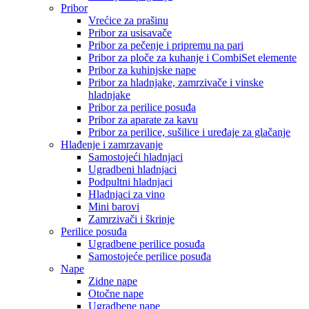
Pribor
Vrećice za prašinu
Pribor za usisavače
Pribor za pečenje i pripremu na pari
Pribor za ploče za kuhanje i CombiSet elemente
Pribor za kuhinjske nape
Pribor za hladnjake, zamrzivače i vinske
hladnjake
Pribor za perilice posuđa
Pribor za aparate za kavu
Pribor za perilice, sušilice i uređaje za glačanje
Hlađenje i zamrzavanje
Samostojeći hladnjaci
Ugradbeni hladnjaci
Podpultni hladnjaci
Hladnjaci za vino
Mini barovi
Zamrzivači i škrinje
Perilice posuđa
Ugradbene perilice posuđa
Samostojeće perilice posuđa
Nape
Zidne nape
Otočne nape
Ugradbene nape