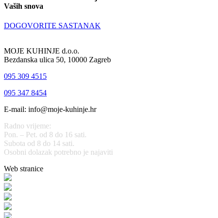
Vaših snova
DOGOVORITE SASTANAK
MOJE KUHINJE d.o.o.
Bezdanska ulica 50, 10000 Zagreb
095 309 4515
095 347 8454
E-mail: info@moje-kuhinje.hr
Radno vrijeme:
Pon. – Pet. od 8 do 16 sati.
Subota od 8 do 14 sati.
Osobni dolazak potrebno je najaviti
Web stranice
www.stolarijamraz.com
www.stolarija-mraz.hr
bijela-tehnika.com.hr
bijela-tehnika.com.hr/miele-web-shop/
bijela-tehnika.com.hr/bora/