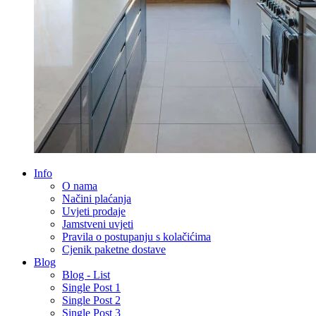
Info
O nama
Načini plaćanja
Uvjeti prodaje
Jamstveni uvjeti
Pravila o postupanju s kolačićima
Cjenik paketne dostave
Blog
Blog - List
Single Post 1
Single Post 2
Single Post 3