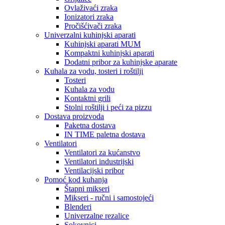
Ovlaživaći zraka
Ionizatori zraka
Pročišćivači zraka
Univerzalni kuhinjski aparati
Kuhinjski aparati MUM
Kompaktni kuhinjski aparati
Dodatni pribor za kuhinjske aparate
Kuhala za vodu, tosteri i roštilji
Tosteri
Kuhala za vodu
Kontaktni grili
Stolni roštilji i peći za pizzu
Dostava proizvoda
Paketna dostava
IN TIME paletna dostava
Ventilatori
Ventilatori za kućanstvo
Ventilatori industrijski
Ventilacijski pribor
Pomoć kod kuhanja
Štapni mikseri
Mikseri - ručni i samostojeći
Blenderi
Univerzalne rezalice
Sokovnici