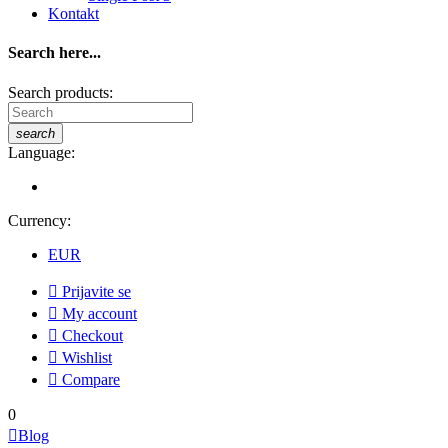
Kontakt
Search here...
Search products:
search
Language:
Currency:
EUR

Prijavite se

My account

Checkout

Wishlist

Compare
0

Blog