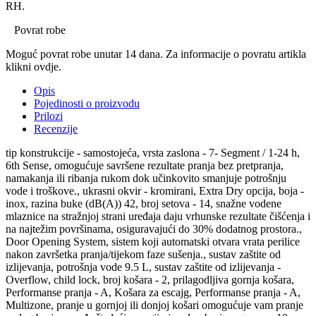
RH.
Povrat robe
Moguć povrat robe unutar 14 dana. Za informacije o povratu artikla
klikni ovdje.
Opis
Pojedinosti o proizvodu
Prilozi
Recenzije
tip konstrukcije - samostojeća, vrsta zaslona - 7- Segment / 1-24 h,
6th Sense, omogućuje savršene rezultate pranja bez pretpranja,
namakanja ili ribanja rukom dok učinkovito smanjuje potrošnju
vode i troškove., ukrasni okvir - kromirani, Extra Dry opcija, boja -
inox, razina buke (dB(A)) 42, broj setova - 14, snažne vodene
mlaznice na stražnjoj strani uređaja daju vrhunske rezultate čišćenja i
na najtežim površinama, osiguravajući do 30% dodatnog prostora.,
Door Opening System, sistem koji automatski otvara vrata perilice
nakon završetka pranja/tijekom faze sušenja., sustav zaštite od
izlijevanja, potrošnja vode 9.5 L, sustav zaštite od izlijevanja -
Overflow, child lock, broj košara - 2, prilagodljiva gornja košara,
Performanse pranja - A, Košara za escajg, Performanse pranja - A,
Multizone, pranje u gornjoj ili donjoj košari omogućuje vam pranje