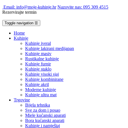
Email: info@moje-kuhinje.hr
Nazovite nas: 095 309 4515
Rezervirajte termin
Toggle navigation
☰
Home
Kuhinje
Kuhinje iveral
Kuhinje lakirani medijapan
Kuhinje masiv
Rustikalne kuhinje
Kuhinje furnir
Kuhinje staklo
Kuhinje visoki sjaj
Kuhinje kombinirane
Kuhinje akril
Moderne kuhinje
Kuhinje ultra mat
Trgovine
Bijela tehnika
Sve za dom i posao
Miele kućanski aparati
Bora kućanski aparati
Kuhinje i namještaj