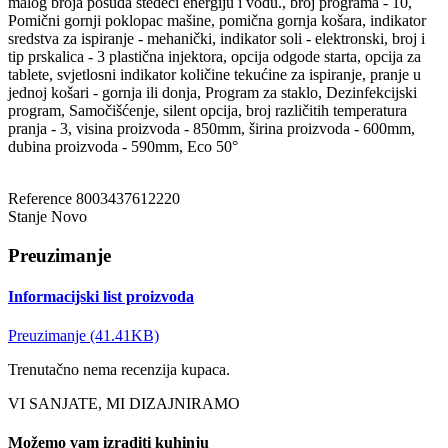
malog broja posuđa štedeći energiju i vodu., broj programa - 10,
Pomični gornji poklopac mašine, pomična gornja košara, indikator
sredstva za ispiranje - mehanički, indikator soli - elektronski, broj i
tip prskalica - 3 plastična injektora, opcija odgode starta, opcija za
tablete, svjetlosni indikator količine tekućine za ispiranje, pranje u
jednoj košari - gornja ili donja, Program za staklo, Dezinfekcijski
program, Samočišćenje, silent opcija, broj različitih temperatura
pranja - 3, visina proizvoda - 850mm, širina proizvoda - 600mm,
dubina proizvoda - 590mm, Eco 50°
Reference
8003437612220
Stanje
Novo
Preuzimanje
Informacijski list proizvoda
Preuzimanje (41.41KB)
Trenutačno nema recenzija kupaca.
VI SANJATE, MI DIZAJNIRAMO
Možemo vam izraditi kuhinju