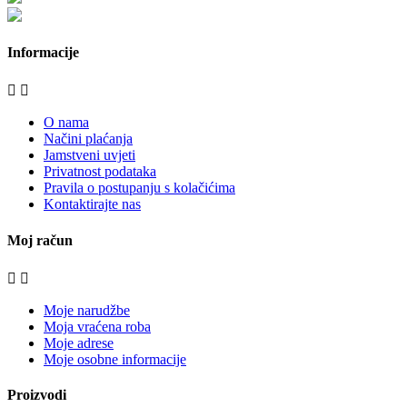
moje-kuhinje.hr
Informacije


O nama
Načini plaćanja
Jamstveni uvjeti
Privatnost podataka
Pravila o postupanju s kolačićima
Kontaktirajte nas
Moj račun


Moje narudžbe
Moja vraćena roba
Moje adrese
Moje osobne informacije
Proizvodi