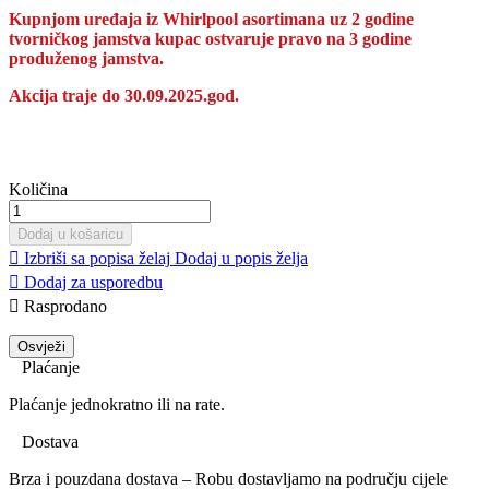
Kupnjom uređaja iz Whirlpool asortimana uz 2 godine
tvorničkog jamstva kupac ostvaruje pravo na 3 godine
produženog jamstva.
Akcija traje do
30.09.2025.god.
Količina
Dodaj u košaricu

Izbriši sa popisa želaj
Dodaj u popis želja

Dodaj za usporedbu

Rasprodano
Plaćanje
Plaćanje jednokratno ili na rate.
Dostava
Brza i pouzdana dostava – Robu dostavljamo na području cijele