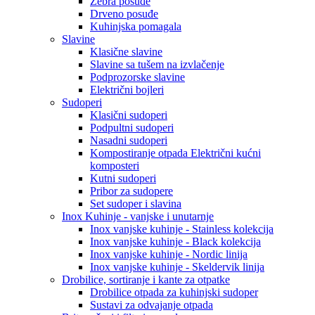
Zebra posuđe
Drveno posuđe
Kuhinjska pomagala
Slavine
Klasične slavine
Slavine sa tušem na izvlačenje
Podprozorske slavine
Električni bojleri
Sudoperi
Klasični sudoperi
Podpultni sudoperi
Nasadni sudoperi
Kompostiranje otpada Električni kućni
komposteri
Kutni sudoperi
Pribor za sudopere
Set sudoper i slavina
Inox Kuhinje - vanjske i unutarnje
Inox vanjske kuhinje - Stainless kolekcija
Inox vanjske kuhinje - Black kolekcija
Inox vanjske kuhinje - Nordic linija
Inox vanjske kuhinje - Skeldervik linija
Drobilice, sortiranje i kante za otpatke
Drobilice otpada za kuhinjski sudoper
Sustavi za odvajanje otpada