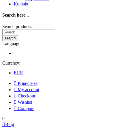
Kontakt
Search here...
Search products:
search
Language:
Currency:
EUR

Prijavite se

My account

Checkout

Wishlist

Compare
0

Blog