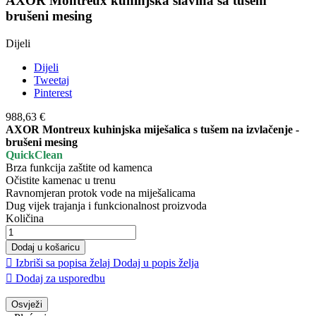
AXOR Montreux kuhinjska slavina sa tušem
brušeni mesing
Dijeli
Dijeli
Tweetaj
Pinterest
988,63 €
AXOR Montreux kuhinjska miješalica s tušem na izvlačenje -
brušeni mesing
QuickClean
Brza funkcija zaštite od kamenca
Očistite kamenac u trenu
Ravnomjeran protok vode na miješalicama
Dug vijek trajanja i funkcionalnost proizvoda
Količina
Dodaj u košaricu

Izbriši sa popisa želaj
Dodaj u popis želja

Dodaj za usporedbu