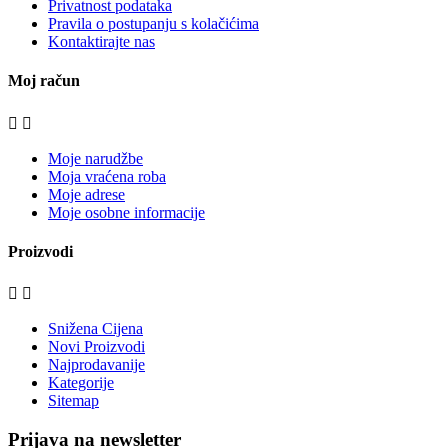
Privatnost podataka
Pravila o postupanju s kolačićima
Kontaktirajte nas
Moj račun


Moje narudžbe
Moja vraćena roba
Moje adrese
Moje osobne informacije
Proizvodi


Snižena Cijena
Novi Proizvodi
Najprodavanije
Kategorije
Sitemap
Prijava na newsletter