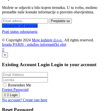
Možete se odjaviti u bilo kojem trenutku. U tu svrhu, molimo
pronađite naše kontakt informacije u pravnim obavijestima.
Pretplatite se
Odustanite od ugovora
Prati status odustajanja
© Copyright 2024
Moje kuhinje d.o.o.
. All rights reserved.
Izrada PARIS - uslužno informatički obrt

×
Existing Account Login
Login to your account
Remember Me
Forgot Password


Login
No account? Create one here
Reset Password