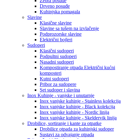
Zebra posuđe
Drveno posuđe
Kuhinjska pomagala
Slavine
Klasične slavine
Slavine sa tušem na izvlačenje
Podprozorske slavine
Električni bojleri
Sudoperi
Klasični sudoperi
Podpultni sudoperi
Nasadni sudoperi
Kompostiranje otpada Električni kućni
komposteri
Kutni sudoperi
Pribor za sudopere
Set sudoper i slavina
Inox Kuhinje - vanjske i unutarnje
Inox vanjske kuhinje - Stainless kolekcija
Inox vanjske kuhinje - Black kolekcija
Inox vanjske kuhinje - Nordic linija
Inox vanjske kuhinje - Skeldervik linija
Drobilice, sortiranje i kante za otpatke
Drobilice otpada za kuhinjski sudoper
Sustavi za odvajanje otpada