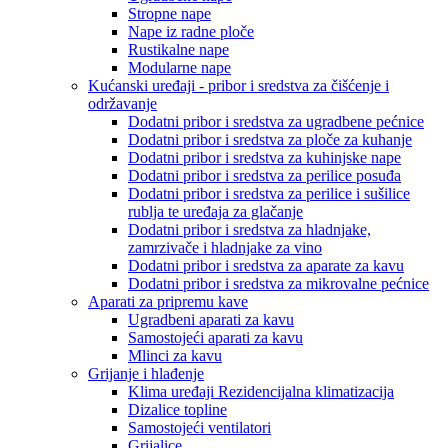
Stropne nape
Nape iz radne ploče
Rustikalne nape
Modularne nape
Kućanski uređaji - pribor i sredstva za čišćenje i
održavanje
Dodatni pribor i sredstva za ugradbene pećnice
Dodatni pribor i sredstva za ploče za kuhanje
Dodatni pribor i sredstva za kuhinjske nape
Dodatni pribor i sredstva za perilice posuđa
Dodatni pribor i sredstva za perilice i sušilice
rublja te uređaja za glačanje
Dodatni pribor i sredstva za hladnjake,
zamrzivače i hladnjake za vino
Dodatni pribor i sredstva za aparate za kavu
Dodatni pribor i sredstva za mikrovalne pećnice
Aparati za pripremu kave
Ugradbeni aparati za kavu
Samostojeći aparati za kavu
Mlinci za kavu
Grijanje i hlađenje
Klima uređaji Rezidencijalna klimatizacija
Dizalice topline
Samostojeći ventilatori
Grijalice