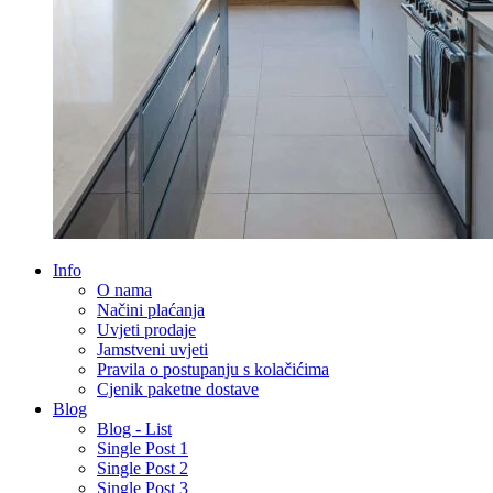
Info
O nama
Načini plaćanja
Uvjeti prodaje
Jamstveni uvjeti
Pravila o postupanju s kolačićima
Cjenik paketne dostave
Blog
Blog - List
Single Post 1
Single Post 2
Single Post 3