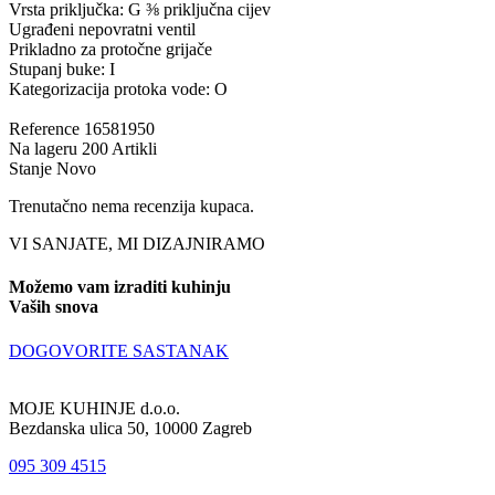
Vrsta priključka: G ⅜ priključna cijev
Ugrađeni nepovratni ventil
Prikladno za protočne grijače
Stupanj buke: I
Kategorizacija protoka vode: O
Reference
16581950
Na lageru
200 Artikli
Stanje
Novo
Trenutačno nema recenzija kupaca.
VI SANJATE, MI DIZAJNIRAMO
Možemo vam izraditi kuhinju
Vaših snova
DOGOVORITE SASTANAK
MOJE KUHINJE d.o.o.
Bezdanska ulica 50, 10000 Zagreb
095 309 4515