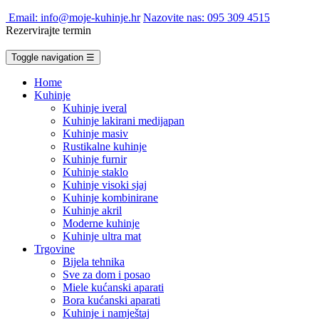
Email: info@moje-kuhinje.hr
Nazovite nas: 095 309 4515
Rezervirajte termin
Toggle navigation
☰
Home
Kuhinje
Kuhinje iveral
Kuhinje lakirani medijapan
Kuhinje masiv
Rustikalne kuhinje
Kuhinje furnir
Kuhinje staklo
Kuhinje visoki sjaj
Kuhinje kombinirane
Kuhinje akril
Moderne kuhinje
Kuhinje ultra mat
Trgovine
Bijela tehnika
Sve za dom i posao
Miele kućanski aparati
Bora kućanski aparati
Kuhinje i namještaj