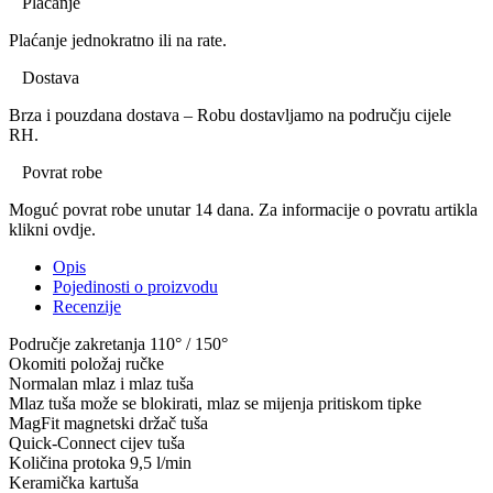
Plaćanje
Plaćanje jednokratno ili na rate.
Dostava
Brza i pouzdana dostava – Robu dostavljamo na području cijele
RH.
Povrat robe
Moguć povrat robe unutar 14 dana. Za informacije o povratu artikla
klikni ovdje.
Opis
Pojedinosti o proizvodu
Recenzije
Područje zakretanja 110° / 150°
Okomiti položaj ručke
Normalan mlaz i mlaz tuša
Mlaz tuša može se blokirati, mlaz se mijenja pritiskom tipke
MagFit magnetski držač tuša
Quick-Connect cijev tuša
Količina protoka 9,5 l/min
Keramička kartuša