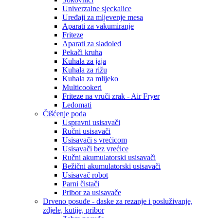
Univerzalne sjeckalice
Uređaji za mljevenje mesa
Aparati za vakumiranje
Friteze
Aparati za sladoled
Pekači kruha
Kuhala za jaja
Kuhala za rižu
Kuhala za mlijeko
Multicookeri
Friteze na vruči zrak - Air Fryer
Ledomati
Čišćenje poda
Uspravni usisavači
Ručni usisavači
Usisavači s vrećicom
Usisavači bez vrećice
Ručni akumulatorski usisavači
Bežični akumulatorski usisavači
Usisavač robot
Parni čistači
Pribor za usisavače
Drveno posuđe - daske za rezanje i posluživanje,
zdjele, kutije, pribor