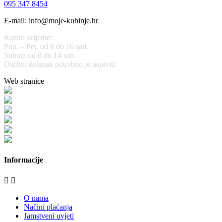
095 347 8454
E-mail: info@moje-kuhinje.hr
Radno vrijeme:
Pon. – Pet. od 8 do 16 sati.
Subota od 8 do 14 sati.
Osobni dolazak potrebno je najaviti
Web stranice
www.stolarijamraz.com
www.stolarija-mraz.hr
bijela-tehnika.com.hr
bijela-tehnika.com.hr/miele-web-shop/
bijela-tehnika.com.hr/bora/
moje-kuhinje.hr
Informacije


O nama
Načini plaćanja
Jamstveni uvjeti