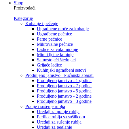
Shop
Proizvođači
Kategorije
Kuhanje i pečenje
Ugradbene ploče za kuhanje
Ugradbene pećnice
Parne pećnice
Mikrovalne pećnice
Ladice za vakumiranje
Mini i ljetne kuhinje
Samostojeći štednjaci
Grijaće ladice
Kuhinjski ugradbeni setovi
Produljeno jamstvo - kućanski aparati
Produljeno jamstvo - 1 godina
Produljeno jamstvo - 7 godina
Produljeno jamstvo - 5 godina
Produljeno jamstvo - 2 godine
Produljeno jamstvo - 3 godine
Pranje i sušenje rublja
Uređaji za pranje rublja
Perilice rublja sa sušilicom
Uređaji za sušenje rublja
Uređaji za peglanje