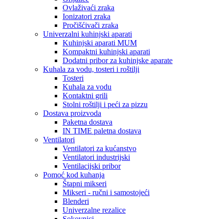
Ovlaživaći zraka
Ionizatori zraka
Pročišćivači zraka
Univerzalni kuhinjski aparati
Kuhinjski aparati MUM
Kompaktni kuhinjski aparati
Dodatni pribor za kuhinjske aparate
Kuhala za vodu, tosteri i roštilji
Tosteri
Kuhala za vodu
Kontaktni grili
Stolni roštilji i peći za pizzu
Dostava proizvoda
Paketna dostava
IN TIME paletna dostava
Ventilatori
Ventilatori za kućanstvo
Ventilatori industrijski
Ventilacijski pribor
Pomoć kod kuhanja
Štapni mikseri
Mikseri - ručni i samostojeći
Blenderi
Univerzalne rezalice
Sokovnici