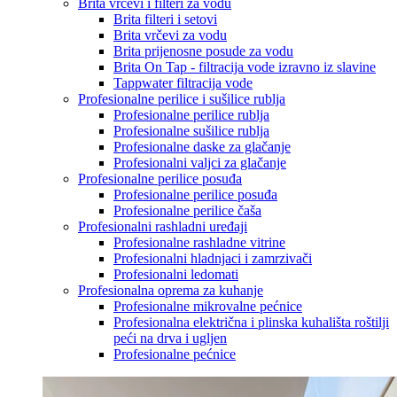
Brita vrčevi i filteri za vodu
Brita filteri i setovi
Brita vrčevi za vodu
Brita prijenosne posude za vodu
Brita On Tap - filtracija vode izravno iz slavine
Tappwater filtracija vode
Profesionalne perilice i sušilice rublja
Profesionalne perilice rublja
Profesionalne sušilice rublja
Profesionalne daske za glačanje
Profesionalni valjci za glačanje
Profesionalne perilice posuđa
Profesionalne perilice posuđa
Profesionalne perilice čaša
Profesionalni rashladni uređaji
Profesionalne rashladne vitrine
Profesionalni hladnjaci i zamrzivači
Profesionalni ledomati
Profesionalna oprema za kuhanje
Profesionalne mikrovalne pećnice
Profesionalna električna i plinska kuhališta roštilji
peći na drva i ugljen
Profesionalne pećnice