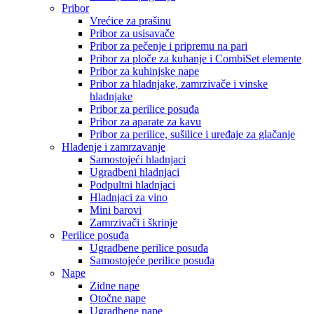
Pribor
Vrećice za prašinu
Pribor za usisavače
Pribor za pečenje i pripremu na pari
Pribor za ploče za kuhanje i CombiSet elemente
Pribor za kuhinjske nape
Pribor za hladnjake, zamrzivače i vinske
hladnjake
Pribor za perilice posuđa
Pribor za aparate za kavu
Pribor za perilice, sušilice i uređaje za glačanje
Hlađenje i zamrzavanje
Samostojeći hladnjaci
Ugradbeni hladnjaci
Podpultni hladnjaci
Hladnjaci za vino
Mini barovi
Zamrzivači i škrinje
Perilice posuđa
Ugradbene perilice posuđa
Samostojeće perilice posuđa
Nape
Zidne nape
Otočne nape
Ugradbene nape