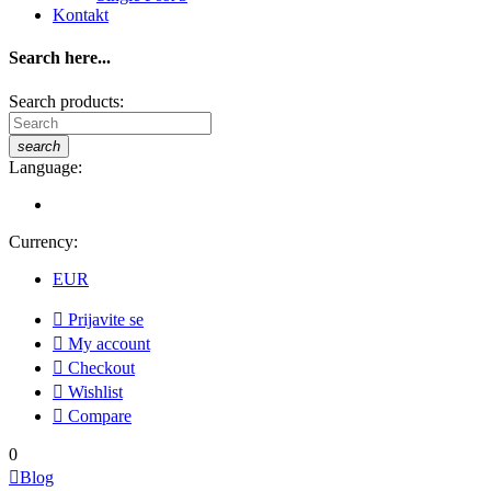
Kontakt
Search here...
Search products:
search
Language:
Currency:
EUR

Prijavite se

My account

Checkout

Wishlist

Compare
0

Blog