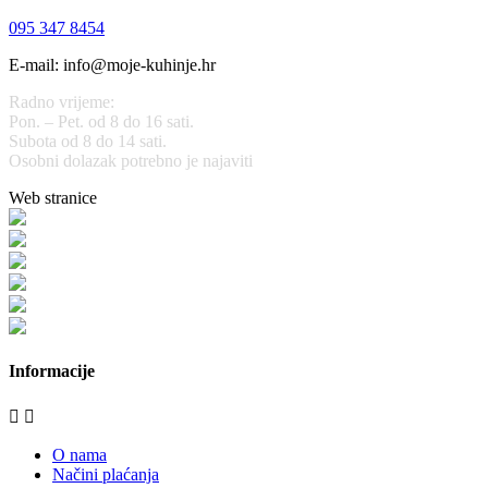
095 347 8454
E-mail: info@moje-kuhinje.hr
Radno vrijeme:
Pon. – Pet. od 8 do 16 sati.
Subota od 8 do 14 sati.
Osobni dolazak potrebno je najaviti
Web stranice
www.stolarijamraz.com
www.stolarija-mraz.hr
bijela-tehnika.com.hr
bijela-tehnika.com.hr/miele-web-shop/
bijela-tehnika.com.hr/bora/
moje-kuhinje.hr
Informacije


O nama
Načini plaćanja