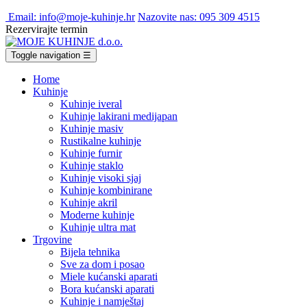
Email: info@moje-kuhinje.hr
Nazovite nas: 095 309 4515
Rezervirajte termin
Toggle navigation
☰
Home
Kuhinje
Kuhinje iveral
Kuhinje lakirani medijapan
Kuhinje masiv
Rustikalne kuhinje
Kuhinje furnir
Kuhinje staklo
Kuhinje visoki sjaj
Kuhinje kombinirane
Kuhinje akril
Moderne kuhinje
Kuhinje ultra mat
Trgovine
Bijela tehnika
Sve za dom i posao
Miele kućanski aparati
Bora kućanski aparati
Kuhinje i namještaj