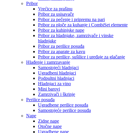
Pribor
Vrećice za prašinu
Pribor za usisavače
Pribor za pečenje i pripremu na pari
Pribor za ploče za kuhanje i CombiSet elemente
Pribor za kuhinjske nape
Pribor za hladnjake, zamrzivače i vinske
hladnjake
Pribor za perilice posuđa
Pribor za aparate za kavu
Pribor za perilice, sušilice i uređaje za glačanje
Hlađenje i zamrzavanje
Samostojeći hladnjaci
Ugradbeni hladnjaci
Podpultni hladnjaci
Hladnjaci za vino
Mini barovi
Zamrzivači i škrinje
Perilice posuđa
Ugradbene perilice posuđa
Samostojeće perilice posuđa
Nape
Zidne nape
Otočne nape
Ugradbene nape