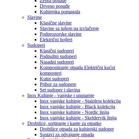
Zebra posuđe
Drveno posuđe
Kuhinjska pomagala
Slavine
Klasične slavine
Slavine sa tušem na izvlačenje
Podprozorske slavine
Električni bojleri
Sudoperi
Klasični sudoperi
Podpultni sudoperi
Nasadni sudoperi
Kompostiranje otpada Električni kućni
komposteri
Kutni sudoperi
Pribor za sudopere
Set sudoper i slavina
Inox Kuhinje - vanjske i unutarnje
Inox vanjske kuhinje - Stainless kolekcija
Inox vanjske kuhinje - Black kolekcija
Inox vanjske kuhinje - Nordic linija
Inox vanjske kuhinje - Skeldervik linija
Drobilice, sortiranje i kante za otpatke
Drobilice otpada za kuhinjski sudoper
Sustavi za odvajanje otpada