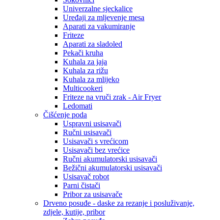
Univerzalne sjeckalice
Uređaji za mljevenje mesa
Aparati za vakumiranje
Friteze
Aparati za sladoled
Pekači kruha
Kuhala za jaja
Kuhala za rižu
Kuhala za mlijeko
Multicookeri
Friteze na vruči zrak - Air Fryer
Ledomati
Čišćenje poda
Uspravni usisavači
Ručni usisavači
Usisavači s vrećicom
Usisavači bez vrećice
Ručni akumulatorski usisavači
Bežični akumulatorski usisavači
Usisavač robot
Parni čistači
Pribor za usisavače
Drveno posuđe - daske za rezanje i posluživanje,
zdjele, kutije, pribor