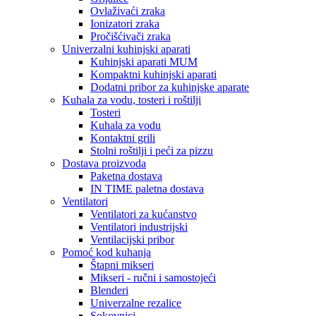
Ovlaživaći zraka
Ionizatori zraka
Pročišćivači zraka
Univerzalni kuhinjski aparati
Kuhinjski aparati MUM
Kompaktni kuhinjski aparati
Dodatni pribor za kuhinjske aparate
Kuhala za vodu, tosteri i roštilji
Tosteri
Kuhala za vodu
Kontaktni grili
Stolni roštilji i peći za pizzu
Dostava proizvoda
Paketna dostava
IN TIME paletna dostava
Ventilatori
Ventilatori za kućanstvo
Ventilatori industrijski
Ventilacijski pribor
Pomoć kod kuhanja
Štapni mikseri
Mikseri - ručni i samostojeći
Blenderi
Univerzalne rezalice
Sokovnici