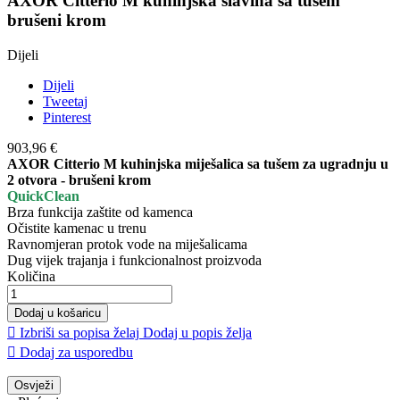
AXOR Citterio M kuhinjska slavina sa tušem
brušeni krom
Dijeli
Dijeli
Tweetaj
Pinterest
903,96 €
AXOR Citterio M kuhinjska miješalica sa tušem za ugradnju u
2 otvora - brušeni krom
QuickClean
Brza funkcija zaštite od kamenca
Očistite kamenac u trenu
Ravnomjeran protok vode na miješalicama
Dug vijek trajanja i funkcionalnost proizvoda
Količina
Dodaj u košaricu

Izbriši sa popisa želaj
Dodaj u popis želja

Dodaj za usporedbu