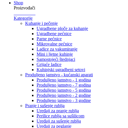
Shop
Proizvođači
Kategorije
Kuhanje i pečenje
Ugradbene ploče za kuhanje
Ugradbene pećnice
Parne pećnice
Mikrovalne pećnice
Ladice za vakumiranje
Mini i ljetne kuhinje
Samostojeći štednjaci
Grijaće ladice
Kuhinjski ugradbeni setovi
Produljeno jamstvo - kućanski aparati
Produljeno jamstvo - 1 godina
Produljeno jamstvo - 7 godina
Produljeno jamstvo - 5 godina
Produljeno jamstvo - 2 godine
Produljeno jamstvo - 3 godine
Pranje i sušenje rublja
Uređaji za pranje rublja
Perilice rublja sa sušilicom
Uređaji za sušenje rublja
Uređaji za peglanje