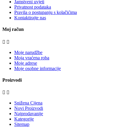
Jamstveni uvjeti
Privatnost podataka
Pravila o postupanju s kolačićima
Kontaktirajte nas
Moj račun


Moje narudžbe
Moja vraćena roba
Moje adrese
Moje osobne informacije
Proizvodi


Snižena Cijena
Novi Proizvodi
Najprodavanije
Kategorije
Sitemap