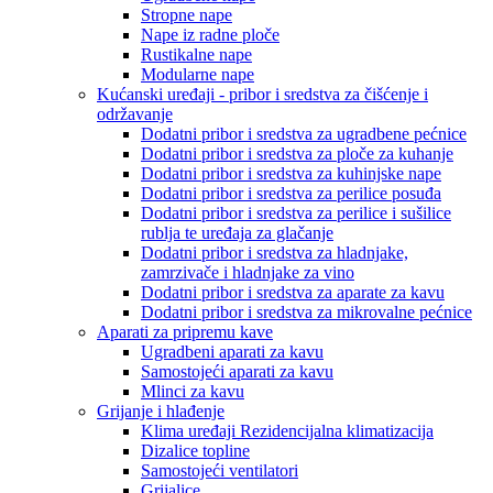
Stropne nape
Nape iz radne ploče
Rustikalne nape
Modularne nape
Kućanski uređaji - pribor i sredstva za čišćenje i
održavanje
Dodatni pribor i sredstva za ugradbene pećnice
Dodatni pribor i sredstva za ploče za kuhanje
Dodatni pribor i sredstva za kuhinjske nape
Dodatni pribor i sredstva za perilice posuđa
Dodatni pribor i sredstva za perilice i sušilice
rublja te uređaja za glačanje
Dodatni pribor i sredstva za hladnjake,
zamrzivače i hladnjake za vino
Dodatni pribor i sredstva za aparate za kavu
Dodatni pribor i sredstva za mikrovalne pećnice
Aparati za pripremu kave
Ugradbeni aparati za kavu
Samostojeći aparati za kavu
Mlinci za kavu
Grijanje i hlađenje
Klima uređaji Rezidencijalna klimatizacija
Dizalice topline
Samostojeći ventilatori
Grijalice