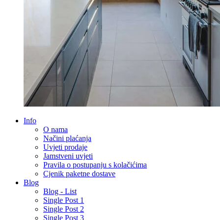
Info
O nama
Načini plaćanja
Uvjeti prodaje
Jamstveni uvjeti
Pravila o postupanju s kolačićima
Cjenik paketne dostave
Blog
Blog - List
Single Post 1
Single Post 2
Single Post 3