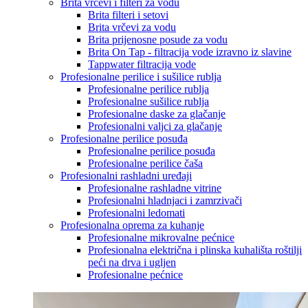
Brita vrčevi i filteri za vodu
Brita filteri i setovi
Brita vrčevi za vodu
Brita prijenosne posude za vodu
Brita On Tap - filtracija vode izravno iz slavine
Tappwater filtracija vode
Profesionalne perilice i sušilice rublja
Profesionalne perilice rublja
Profesionalne sušilice rublja
Profesionalne daske za glačanje
Profesionalni valjci za glačanje
Profesionalne perilice posuđa
Profesionalne perilice posuđa
Profesionalne perilice čaša
Profesionalni rashladni uređaji
Profesionalne rashladne vitrine
Profesionalni hladnjaci i zamrzivači
Profesionalni ledomati
Profesionalna oprema za kuhanje
Profesionalne mikrovalne pećnice
Profesionalna električna i plinska kuhališta roštilji
peći na drva i ugljen
Profesionalne pećnice