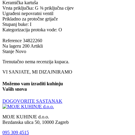
Keramička kartuša
Vrsta priključka: G ⅜ priključna cijev
Ugrađeni nepovratni ventil
Prikladno za protočne grijače
Stupanj buke: I
Kategorizacija protoka vode: O
Reference
34822260
Na lageru
200 Artikli
Stanje
Novo
Trenutačno nema recenzija kupaca.
VI SANJATE, MI DIZAJNIRAMO
Možemo vam izraditi kuhinju
Vaših snova
DOGOVORITE SASTANAK
MOJE KUHINJE d.o.o.
Bezdanska ulica 50, 10000 Zagreb
095 309 4515