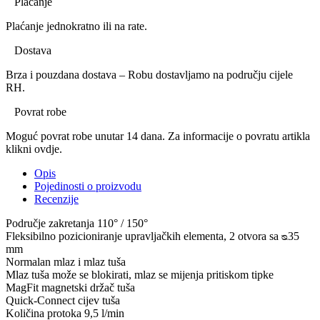
Plaćanje
Plaćanje jednokratno ili na rate.
Dostava
Brza i pouzdana dostava – Robu dostavljamo na području cijele
RH.
Povrat robe
Moguć povrat robe unutar 14 dana. Za informacije o povratu artikla
klikni ovdje.
Opis
Pojedinosti o proizvodu
Recenzije
Područje zakretanja 110° / 150°
Fleksibilno pozicioniranje upravljačkih elementa, 2 otvora sa ᴓ35
mm
Normalan mlaz i mlaz tuša
Mlaz tuša može se blokirati, mlaz se mijenja pritiskom tipke
MagFit magnetski držač tuša
Quick-Connect cijev tuša
Količina protoka 9,5 l/min