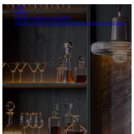
Home
Slavine
Slavine sa tušem na izvlačenje
AXOR Citterio M kuhinjska slavina sa tušem brušeni krom