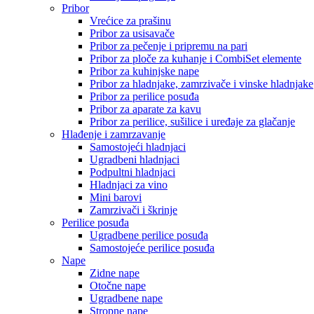
Pribor
Vrećice za prašinu
Pribor za usisavače
Pribor za pečenje i pripremu na pari
Pribor za ploče za kuhanje i CombiSet elemente
Pribor za kuhinjske nape
Pribor za hladnjake, zamrzivače i vinske hladnjake
Pribor za perilice posuđa
Pribor za aparate za kavu
Pribor za perilice, sušilice i uređaje za glačanje
Hlađenje i zamrzavanje
Samostojeći hladnjaci
Ugradbeni hladnjaci
Podpultni hladnjaci
Hladnjaci za vino
Mini barovi
Zamrzivači i škrinje
Perilice posuđa
Ugradbene perilice posuđa
Samostojeće perilice posuđa
Nape
Zidne nape
Otočne nape
Ugradbene nape
Stropne nape