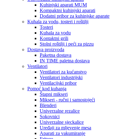
Kuhinjski aparati MUM
Kompaktni kuhinjski aparati
Dodatni pribor za kuhinjske aparate
Kuhala za vodu, tosteri i roštilji
Tosteri
Kuhala za vodu
Kontaktni grili
Stolni roštilji i peći za pizzu
Dostava proizvoda
Paketna dostava
IN TIME paletna dostava
Ventilatori
Ventilatori za kućanstvo
Ventilatori industrijski
Ventilacijski pribor
Pomoć kod kuhanja
Štapni mikseri
Mikseri - ručni i samostojeći
Blenderi
Univerzalne rezalice
Sokovnici
Univerzalne sjeckalice
Uređaji za mljevenje mesa
Aparati za vakumiranje
Friteze