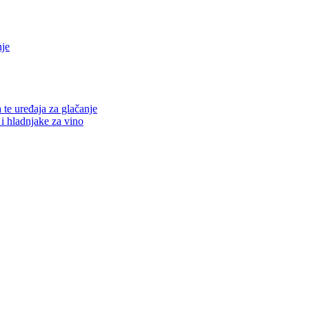
nje
a te uređaja za glačanje
 i hladnjake za vino