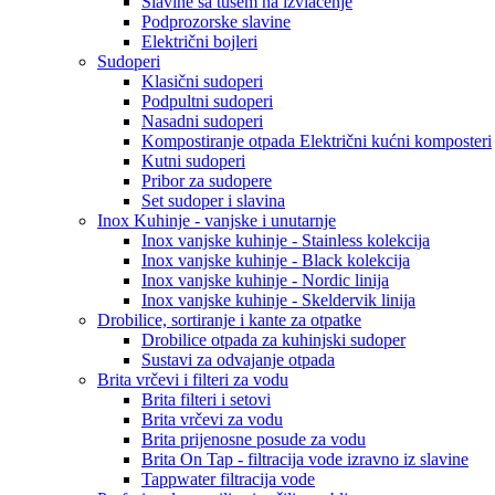
Slavine sa tušem na izvlačenje
Podprozorske slavine
Električni bojleri
Sudoperi
Klasični sudoperi
Podpultni sudoperi
Nasadni sudoperi
Kompostiranje otpada Električni kućni komposteri
Kutni sudoperi
Pribor za sudopere
Set sudoper i slavina
Inox Kuhinje - vanjske i unutarnje
Inox vanjske kuhinje - Stainless kolekcija
Inox vanjske kuhinje - Black kolekcija
Inox vanjske kuhinje - Nordic linija
Inox vanjske kuhinje - Skeldervik linija
Drobilice, sortiranje i kante za otpatke
Drobilice otpada za kuhinjski sudoper
Sustavi za odvajanje otpada
Brita vrčevi i filteri za vodu
Brita filteri i setovi
Brita vrčevi za vodu
Brita prijenosne posude za vodu
Brita On Tap - filtracija vode izravno iz slavine
Tappwater filtracija vode