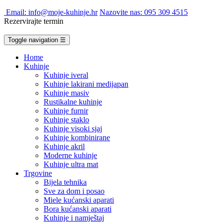
Email: info@moje-kuhinje.hr
Nazovite nas: 095 309 4515
Rezervirajte termin
Toggle navigation
☰
Home
Kuhinje
Kuhinje iveral
Kuhinje lakirani medijapan
Kuhinje masiv
Rustikalne kuhinje
Kuhinje furnir
Kuhinje staklo
Kuhinje visoki sjaj
Kuhinje kombinirane
Kuhinje akril
Moderne kuhinje
Kuhinje ultra mat
Trgovine
Bijela tehnika
Sve za dom i posao
Miele kućanski aparati
Bora kućanski aparati
Kuhinje i namještaj