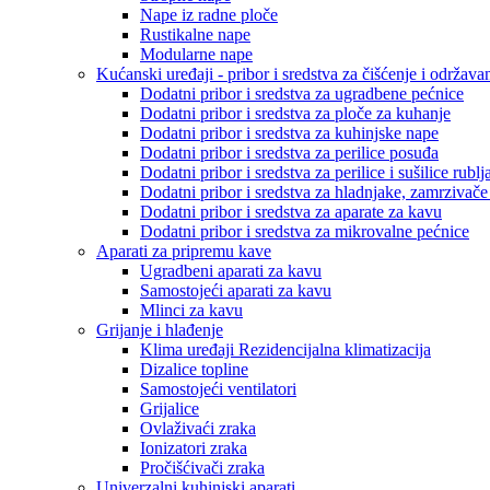
Nape iz radne ploče
Rustikalne nape
Modularne nape
Kućanski uređaji - pribor i sredstva za čišćenje i održava
Dodatni pribor i sredstva za ugradbene pećnice
Dodatni pribor i sredstva za ploče za kuhanje
Dodatni pribor i sredstva za kuhinjske nape
Dodatni pribor i sredstva za perilice posuđa
Dodatni pribor i sredstva za perilice i sušilice rublj
Dodatni pribor i sredstva za hladnjake, zamrzivače
Dodatni pribor i sredstva za aparate za kavu
Dodatni pribor i sredstva za mikrovalne pećnice
Aparati za pripremu kave
Ugradbeni aparati za kavu
Samostojeći aparati za kavu
Mlinci za kavu
Grijanje i hlađenje
Klima uređaji Rezidencijalna klimatizacija
Dizalice topline
Samostojeći ventilatori
Grijalice
Ovlaživaći zraka
Ionizatori zraka
Pročišćivači zraka
Univerzalni kuhinjski aparati