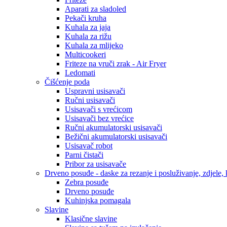
Aparati za sladoled
Pekači kruha
Kuhala za jaja
Kuhala za rižu
Kuhala za mlijeko
Multicookeri
Friteze na vruči zrak - Air Fryer
Ledomati
Čišćenje poda
Uspravni usisavači
Ručni usisavači
Usisavači s vrećicom
Usisavači bez vrećice
Ručni akumulatorski usisavači
Bežični akumulatorski usisavači
Usisavač robot
Parni čistači
Pribor za usisavače
Drveno posuđe - daske za rezanje i posluživanje, zdjele, k
Zebra posuđe
Drveno posuđe
Kuhinjska pomagala
Slavine
Klasične slavine