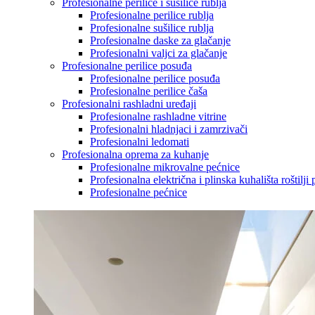
Profesionalne perilice i sušilice rublja
Profesionalne perilice rublja
Profesionalne sušilice rublja
Profesionalne daske za glačanje
Profesionalni valjci za glačanje
Profesionalne perilice posuđa
Profesionalne perilice posuđa
Profesionalne perilice čaša
Profesionalni rashladni uređaji
Profesionalne rashladne vitrine
Profesionalni hladnjaci i zamrzivači
Profesionalni ledomati
Profesionalna oprema za kuhanje
Profesionalne mikrovalne pećnice
Profesionalna električna i plinska kuhališta roštilji 
Profesionalne pećnice