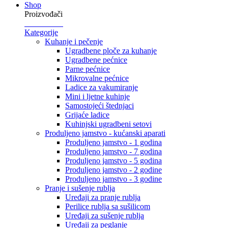
Shop
Proizvođači
Kategorije
Kuhanje i pečenje
Ugradbene ploče za kuhanje
Ugradbene pećnice
Parne pećnice
Mikrovalne pećnice
Ladice za vakumiranje
Mini i ljetne kuhinje
Samostojeći štednjaci
Grijaće ladice
Kuhinjski ugradbeni setovi
Produljeno jamstvo - kućanski aparati
Produljeno jamstvo - 1 godina
Produljeno jamstvo - 7 godina
Produljeno jamstvo - 5 godina
Produljeno jamstvo - 2 godine
Produljeno jamstvo - 3 godine
Pranje i sušenje rublja
Uređaji za pranje rublja
Perilice rublja sa sušilicom
Uređaji za sušenje rublja
Uređaji za peglanje