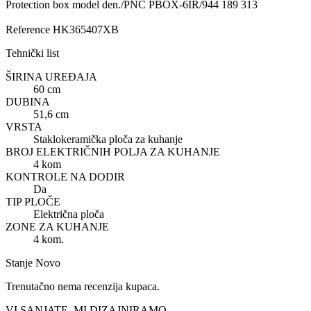
Protection box model den./PNC PBOX-6IR/944 189 313
Reference
HK365407XB
Tehnički list
ŠIRINA UREĐAJA
60 cm
DUBINA
51,6 cm
VRSTA
Staklokeramička ploča za kuhanje
BROJ ELEKTRIČNIH POLJA ZA KUHANJE
4 kom
KONTROLE NA DODIR
Da
TIP PLOČE
Električna ploča
ZONE ZA KUHANJE
4 kom.
Stanje
Novo
Trenutačno nema recenzija kupaca.
VI SANJATE, MI DIZAJNIRAMO