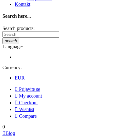
Kontakt
Search here...
Search products:
search
Language:
Currency:
EUR

Prijavite se

My account

Checkout

Wishlist

Compare
0

Blog