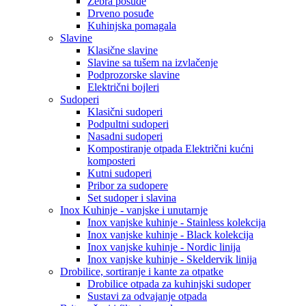
Zebra posuđe
Drveno posuđe
Kuhinjska pomagala
Slavine
Klasične slavine
Slavine sa tušem na izvlačenje
Podprozorske slavine
Električni bojleri
Sudoperi
Klasični sudoperi
Podpultni sudoperi
Nasadni sudoperi
Kompostiranje otpada Električni kućni
komposteri
Kutni sudoperi
Pribor za sudopere
Set sudoper i slavina
Inox Kuhinje - vanjske i unutarnje
Inox vanjske kuhinje - Stainless kolekcija
Inox vanjske kuhinje - Black kolekcija
Inox vanjske kuhinje - Nordic linija
Inox vanjske kuhinje - Skeldervik linija
Drobilice, sortiranje i kante za otpatke
Drobilice otpada za kuhinjski sudoper
Sustavi za odvajanje otpada