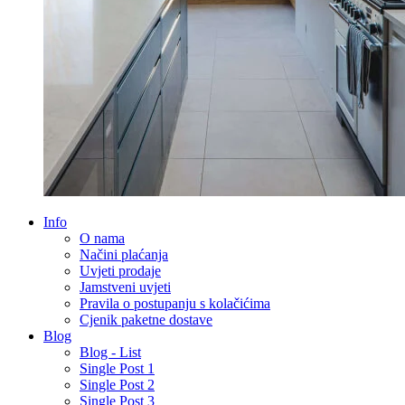
Info
O nama
Načini plaćanja
Uvjeti prodaje
Jamstveni uvjeti
Pravila o postupanju s kolačićima
Cjenik paketne dostave
Blog
Blog - List
Single Post 1
Single Post 2
Single Post 3