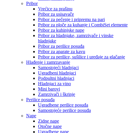
Pribor
Vrećice za prašinu
Pribor za usisavače
Pribor za pečenje i pripremu na pari
Pribor za ploče za kuhanje i CombiSet elemente
Pribor za kuhinjske nape
Pribor za hladnjake, zamrzivače i vinske
hladnjake
Pribor za perilice posuđa
Pribor za aparate za kavu
Pribor za perilice, sušilice i uređaje za glačanje
Hlađenje i zamrzavanje
Samostojeći hladnjaci
Ugradbeni hladnjaci
Podpultni hladnjaci
Hladnjaci za vino
Mini barovi
Zamrzivači i škrinje
Perilice posuđa
Ugradbene perilice posuđa
Samostojeće perilice posuđa
Nape
Zidne nape
Otočne nape
Ugradbene nape