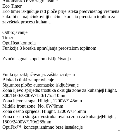
Automatsko brzo zagrijavanje
Eco Timer
Eco timer isključuje rad ploče prije isteka predviđenog vremena
kako bi na najučinkovitiji način iskoristio preostalu toplinu za
završetak procesa kuhanja
Odbrojavanje
Timer
OptiHeat kontrola
Funkcija 3 koraka upravljanja preostalom toplinom
Zvučni signal s opcijom isključivanja
Funkcija zaključavanja, zaštita za djecu
Blokada tipki za upravljenje
Sigurnost ploče: automatsko isključivanje
Zona lijevo sprijeda: trostuka okrugla zone za kuhanje|Hilight,
800/1600/2300W/120/175/210mm
Zona lijevo straga: Hilight, 1200W/145mm
Middle front zone: No, 0W/0mm
Zona desno sprijeda: Hilight, 1200W/145mm
Zona desno straga: dvostruka ovalna zona za kuhanje|Hilight,
1500/2400W/170x265mm
OptiFix™: koncept iznimno brze instalacije