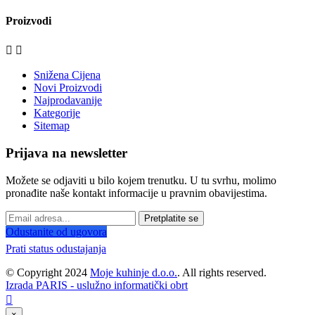
Proizvodi


Snižena Cijena
Novi Proizvodi
Najprodavanije
Kategorije
Sitemap
Prijava na newsletter
Možete se odjaviti u bilo kojem trenutku. U tu svrhu, molimo
pronađite naše kontakt informacije u pravnim obavijestima.
Pretplatite se
Odustanite od ugovora
Prati status odustajanja
© Copyright 2024
Moje kuhinje d.o.o.
. All rights reserved.
Izrada PARIS - uslužno informatički obrt

×