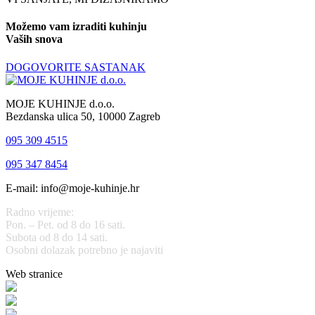
Možemo vam izraditi kuhinju
Vaših snova
DOGOVORITE SASTANAK
MOJE KUHINJE d.o.o.
Bezdanska ulica 50, 10000 Zagreb
095 309 4515
095 347 8454
E-mail: info@moje-kuhinje.hr
Radno vrijeme:
Pon. – Pet. od 8 do 16 sati.
Subota od 8 do 14 sati.
Osobni dolazak potrebno je najaviti
Web stranice
www.stolarijamraz.com
www.stolarija-mraz.hr