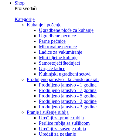
Shop
Proizvođači
Kategorije
Kuhanje i pečenje
Ugradbene ploče za kuhanje
Ugradbene pećnice
Parne pećnice
Mikrovalne pećnice
Ladice za vakumiranje
Mini i ljetne kuhinje
Samostojeći štednjaci
Grijaće ladice
Kuhinjski ugradbeni setovi
Produljeno jamstvo - kućanski aparati
Produljeno jamstvo - 1 godina
Produljeno jamstvo - 7 godina
Produljeno jamstvo - 5 godina
Produljeno jamstvo - 2 godine
Produljeno jamstvo - 3 godine
Pranje i sušenje rublja
Uređaji za pranje rublja
Perilice rublja sa sušilicom
Uređaji za sušenje rublja
Uređaji za peglanje