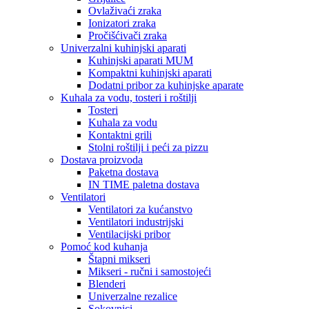
Ovlaživaći zraka
Ionizatori zraka
Pročišćivači zraka
Univerzalni kuhinjski aparati
Kuhinjski aparati MUM
Kompaktni kuhinjski aparati
Dodatni pribor za kuhinjske aparate
Kuhala za vodu, tosteri i roštilji
Tosteri
Kuhala za vodu
Kontaktni grili
Stolni roštilji i peći za pizzu
Dostava proizvoda
Paketna dostava
IN TIME paletna dostava
Ventilatori
Ventilatori za kućanstvo
Ventilatori industrijski
Ventilacijski pribor
Pomoć kod kuhanja
Štapni mikseri
Mikseri - ručni i samostojeći
Blenderi
Univerzalne rezalice
Sokovnici