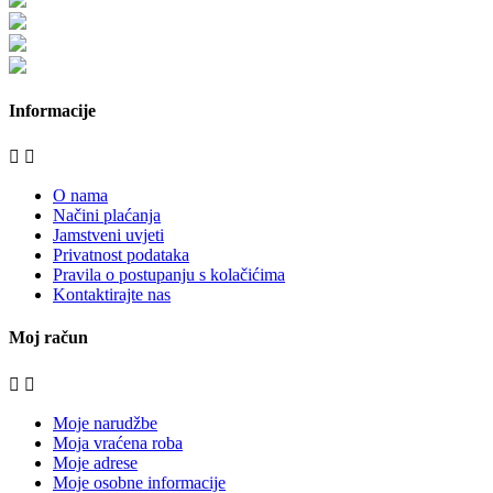
bijela-tehnika.com.hr
bijela-tehnika.com.hr/miele-web-shop/
bijela-tehnika.com.hr/bora/
moje-kuhinje.hr
Informacije


O nama
Načini plaćanja
Jamstveni uvjeti
Privatnost podataka
Pravila o postupanju s kolačićima
Kontaktirajte nas
Moj račun


Moje narudžbe
Moja vraćena roba
Moje adrese
Moje osobne informacije