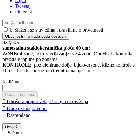
Dijeli
Tweetaj
Pinterest

Slažem se s uvjetima i pravilima o privatnosti
Obavijesti me kada budu dostupni
322,00 €
samostalna staklokeramička ploča 60 cm;
ZONE:
4 zone, brzo zagrijavanje sve 4 zone, OptiHeat - kontrola
preostale topline po zonama;
KONTROLE
: pozicionirane dolje, bijelo-crvene, klizne kontrole s
Direct Touch - precizno i trenutno namještanje
Količina
Dodaj u košaricu

Izbriši sa popisa želaj
Dodaj u popis želja

Dodaj za usporedbu

Rasprodano
Plaćanje