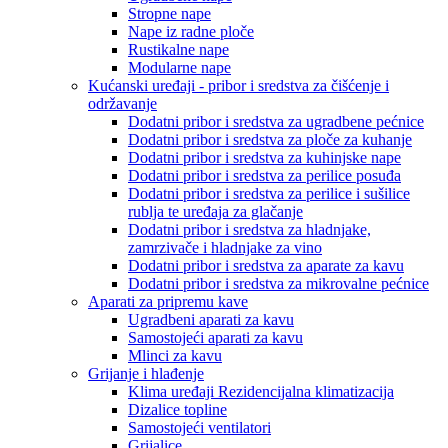
Stropne nape
Nape iz radne ploče
Rustikalne nape
Modularne nape
Kućanski uređaji - pribor i sredstva za čišćenje i
održavanje
Dodatni pribor i sredstva za ugradbene pećnice
Dodatni pribor i sredstva za ploče za kuhanje
Dodatni pribor i sredstva za kuhinjske nape
Dodatni pribor i sredstva za perilice posuđa
Dodatni pribor i sredstva za perilice i sušilice
rublja te uređaja za glačanje
Dodatni pribor i sredstva za hladnjake,
zamrzivače i hladnjake za vino
Dodatni pribor i sredstva za aparate za kavu
Dodatni pribor i sredstva za mikrovalne pećnice
Aparati za pripremu kave
Ugradbeni aparati za kavu
Samostojeći aparati za kavu
Mlinci za kavu
Grijanje i hlađenje
Klima uređaji Rezidencijalna klimatizacija
Dizalice topline
Samostojeći ventilatori
Grijalice