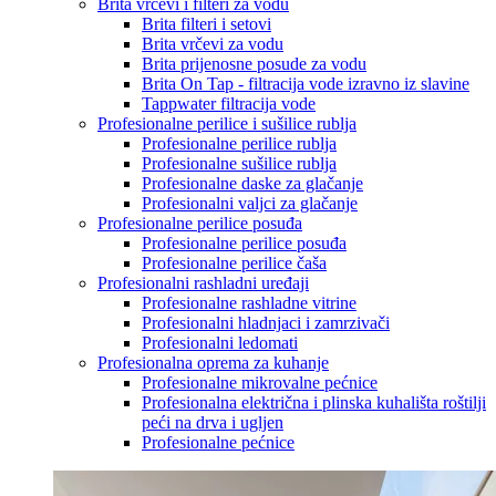
Brita vrčevi i filteri za vodu
Brita filteri i setovi
Brita vrčevi za vodu
Brita prijenosne posude za vodu
Brita On Tap - filtracija vode izravno iz slavine
Tappwater filtracija vode
Profesionalne perilice i sušilice rublja
Profesionalne perilice rublja
Profesionalne sušilice rublja
Profesionalne daske za glačanje
Profesionalni valjci za glačanje
Profesionalne perilice posuđa
Profesionalne perilice posuđa
Profesionalne perilice čaša
Profesionalni rashladni uređaji
Profesionalne rashladne vitrine
Profesionalni hladnjaci i zamrzivači
Profesionalni ledomati
Profesionalna oprema za kuhanje
Profesionalne mikrovalne pećnice
Profesionalna električna i plinska kuhališta roštilji
peći na drva i ugljen
Profesionalne pećnice