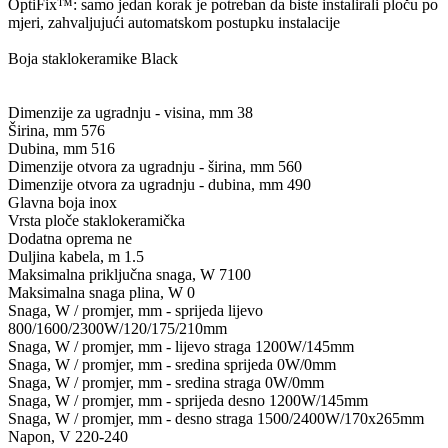
OptiFix™: samo jedan korak je potreban da biste instalirali ploču po
mjeri, zahvaljujući automatskom postupku instalacije
Boja staklokeramike Black
Dimenzije za ugradnju - visina, mm 38
Širina, mm 576
Dubina, mm 516
Dimenzije otvora za ugradnju - širina, mm 560
Dimenzije otvora za ugradnju - dubina, mm 490
Glavna boja inox
Vrsta ploče staklokeramička
Dodatna oprema ne
Duljina kabela, m 1.5
Maksimalna priključna snaga, W 7100
Maksimalna snaga plina, W 0
Snaga, W / promjer, mm - sprijeda lijevo
800/1600/2300W/120/175/210mm
Snaga, W / promjer, mm - lijevo straga 1200W/145mm
Snaga, W / promjer, mm - sredina sprijeda 0W/0mm
Snaga, W / promjer, mm - sredina straga 0W/0mm
Snaga, W / promjer, mm - sprijeda desno 1200W/145mm
Snaga, W / promjer, mm - desno straga 1500/2400W/170x265mm
Napon, V 220-240