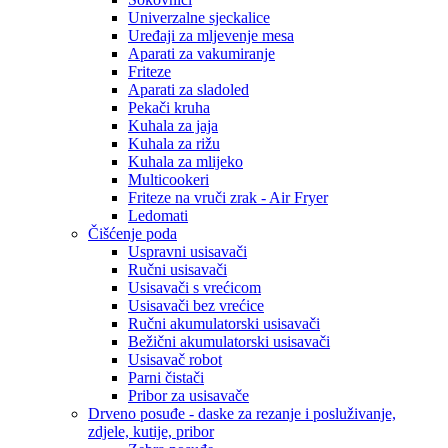
Univerzalne sjeckalice
Uređaji za mljevenje mesa
Aparati za vakumiranje
Friteze
Aparati za sladoled
Pekači kruha
Kuhala za jaja
Kuhala za rižu
Kuhala za mlijeko
Multicookeri
Friteze na vruči zrak - Air Fryer
Ledomati
Čišćenje poda
Uspravni usisavači
Ručni usisavači
Usisavači s vrećicom
Usisavači bez vrećice
Ručni akumulatorski usisavači
Bežični akumulatorski usisavači
Usisavač robot
Parni čistači
Pribor za usisavače
Drveno posuđe - daske za rezanje i posluživanje,
zdjele, kutije, pribor