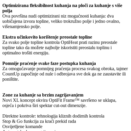
Optimizirana fleksibilnost kuhanja na ploči za kuhanje s više
polja
Ova površina nudi optimizirani niz mogućnosti kuhanja: dva
uobičajena izvora topline, veliko trokružno polje i jedno ovalno,
višenamjensko polje.
Ekstra učinkovito korištenje preostale topline
Za svako polje topline kontrola OptiHeat prati razinu preostale
topline tako da možete najbolje iskoristiti preostalu toplinu i
optimalno trošiti energiju.
Pomnije praćenje svake faze postupka kuhanja
Za omogućavanje pomnijeg praćenja procesa svakog obroka, tajmer
CountUp započinje od nule i odbrojava sve dok ga ne zaustavite ili
poništite.
Zone za kuhanje sa brzim zagrijavanjem
Novi XL koncept okvira OptiFit Frame™ savršeno se uklapa,
osjeća i pokriva širi spektar cut-out dimenzije.
Direktne kontrole: tehnologija kliznih dodirnih kontrola
Stop & Go funkcija za kraći prekid rada
Osvijetljene komande