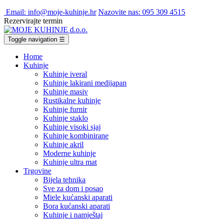
Email: info@moje-kuhinje.hr
Nazovite nas: 095 309 4515
Rezervirajte termin
Toggle navigation
☰
Home
Kuhinje
Kuhinje iveral
Kuhinje lakirani medijapan
Kuhinje masiv
Rustikalne kuhinje
Kuhinje furnir
Kuhinje staklo
Kuhinje visoki sjaj
Kuhinje kombinirane
Kuhinje akril
Moderne kuhinje
Kuhinje ultra mat
Trgovine
Bijela tehnika
Sve za dom i posao
Miele kućanski aparati
Bora kućanski aparati
Kuhinje i namještaj