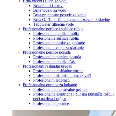
Brita vrčevi i filteri za vodu
Brita filteri i setovi
Brita vrčevi za vodu
Brita prijenosne posude za vodu
Brita On Tap - filtracija vode izravno iz slavine
Tappwater filtracija vode
Profesionalne perilice i sušilice rublja
Profesionalne perilice rublja
Profesionalne sušilice rublja
Profesionalne daske za glačanje
Profesionalni valjci za glačanje
Profesionalne perilice posuđa
Profesionalne perilice posuđa
Profesionalne perilice čaša
Profesionalni rashladni uređaji
Profesionalne rashladne vitrine
Profesionalni hladnjaci i zamrzivači
Profesionalni ledomati
Profesionalna oprema za kuhanje
Profesionalne mikrovalne pećnice
Profesionalna električna i plinska kuhališta roštilji
peći na drva i ugljen
Profesionalne pećnice