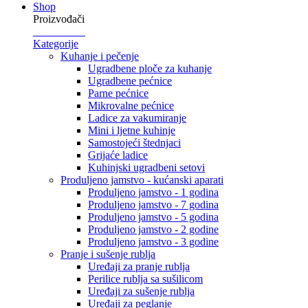
Shop
Proizvođači
Kategorije
Kuhanje i pečenje
Ugradbene ploče za kuhanje
Ugradbene pećnice
Parne pećnice
Mikrovalne pećnice
Ladice za vakumiranje
Mini i ljetne kuhinje
Samostojeći štednjaci
Grijaće ladice
Kuhinjski ugradbeni setovi
Produljeno jamstvo - kućanski aparati
Produljeno jamstvo - 1 godina
Produljeno jamstvo - 7 godina
Produljeno jamstvo - 5 godina
Produljeno jamstvo - 2 godine
Produljeno jamstvo - 3 godine
Pranje i sušenje rublja
Uređaji za pranje rublja
Perilice rublja sa sušilicom
Uređaji za sušenje rublja
Uređaji za peglanje