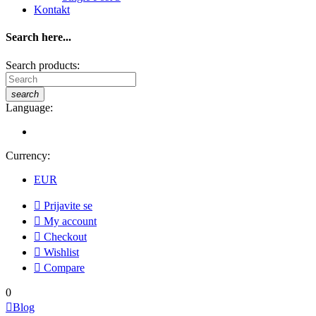
Kontakt
Search here...
Search products:
search
Language:
Currency:
EUR

Prijavite se

My account

Checkout

Wishlist

Compare
0

Blog