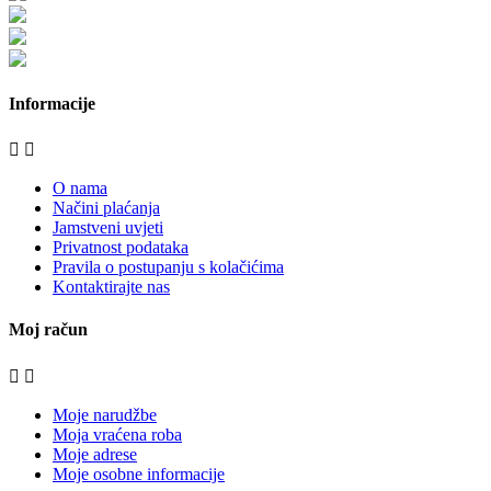
bijela-tehnika.com.hr/miele-web-shop/
bijela-tehnika.com.hr/bora/
moje-kuhinje.hr
Informacije


O nama
Načini plaćanja
Jamstveni uvjeti
Privatnost podataka
Pravila o postupanju s kolačićima
Kontaktirajte nas
Moj račun


Moje narudžbe
Moja vraćena roba
Moje adrese
Moje osobne informacije