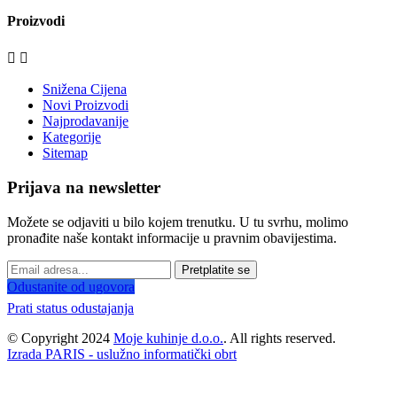
Proizvodi


Snižena Cijena
Novi Proizvodi
Najprodavanije
Kategorije
Sitemap
Prijava na newsletter
Možete se odjaviti u bilo kojem trenutku. U tu svrhu, molimo
pronađite naše kontakt informacije u pravnim obavijestima.
Pretplatite se
Odustanite od ugovora
Prati status odustajanja
© Copyright 2024
Moje kuhinje d.o.o.
. All rights reserved.
Izrada PARIS - uslužno informatički obrt