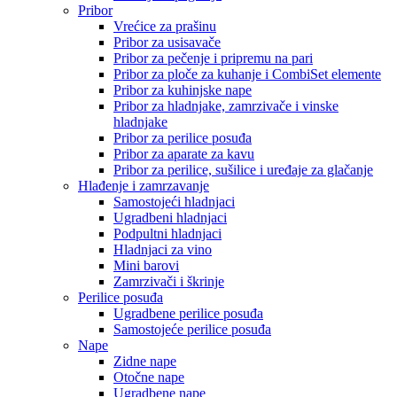
Pribor
Vrećice za prašinu
Pribor za usisavače
Pribor za pečenje i pripremu na pari
Pribor za ploče za kuhanje i CombiSet elemente
Pribor za kuhinjske nape
Pribor za hladnjake, zamrzivače i vinske
hladnjake
Pribor za perilice posuđa
Pribor za aparate za kavu
Pribor za perilice, sušilice i uređaje za glačanje
Hlađenje i zamrzavanje
Samostojeći hladnjaci
Ugradbeni hladnjaci
Podpultni hladnjaci
Hladnjaci za vino
Mini barovi
Zamrzivači i škrinje
Perilice posuđa
Ugradbene perilice posuđa
Samostojeće perilice posuđa
Nape
Zidne nape
Otočne nape
Ugradbene nape