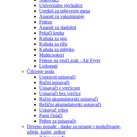
Univerzalne sjeckalice
Uređaji za mljevenje mesa
Aparati za vakumiranje
Friteze
Aparati za sladoled
Pekači kruha
Kuhala za jaja
Kuhala za rižu
Kuhala za mlijeko
Multicookeri
Friteze na vruči zrak - Air Fryer
Ledomati
Čišćenje poda
Uspravni usisavači
Ručni usisavači
Usisavači s vrećicom
Usisavači bez vrećice
Ručni akumulatorski usisavači
Bežični akumulatorski usisavači
Usisavač robot
Parni čistači
Pribor za usisavače
Drveno posuđe - daske za rezanje i posluživanje,
zdjele, kutije, pribor