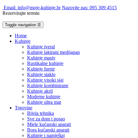
Email: info@moje-kuhinje.hr
Nazovite nas: 095 309 4515
Rezervirajte termin
Toggle navigation
☰
Home
Kuhinje
Kuhinje iveral
Kuhinje lakirani medijapan
Kuhinje masiv
Rustikalne kuhinje
Kuhinje furnir
Kuhinje staklo
Kuhinje visoki sjaj
Kuhinje kombinirane
Kuhinje akril
Moderne kuhinje
Kuhinje ultra mat
Trgovine
Bijela tehnika
Sve za dom i posao
Miele kućanski aparati
Bora kućanski aparati
Kuhinje i namještaj