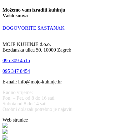
Možemo vam izraditi kuhinju
Vaših snova
DOGOVORITE SASTANAK
MOJE KUHINJE d.o.o.
Bezdanska ulica 50, 10000 Zagreb
095 309 4515
095 347 8454
E-mail: info@moje-kuhinje.hr
Radno vrijeme:
Pon. – Pet. od 8 do 16 sati.
Subota od 8 do 14 sati.
Osobni dolazak potrebno je najaviti
Web stranice
www.stolarijamraz.com
www.stolarija-mraz.hr
bijela-tehnika.com.hr