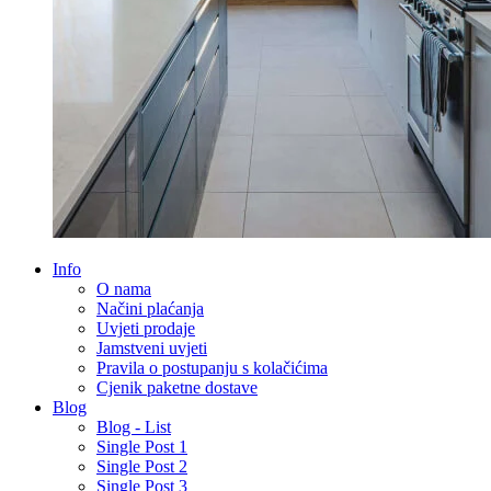
Info
O nama
Načini plaćanja
Uvjeti prodaje
Jamstveni uvjeti
Pravila o postupanju s kolačićima
Cjenik paketne dostave
Blog
Blog - List
Single Post 1
Single Post 2
Single Post 3