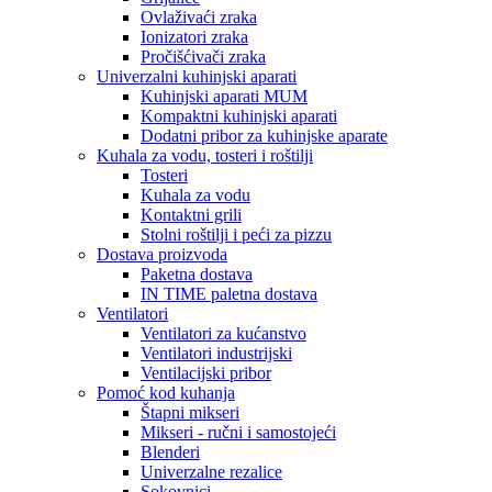
Ovlaživaći zraka
Ionizatori zraka
Pročišćivači zraka
Univerzalni kuhinjski aparati
Kuhinjski aparati MUM
Kompaktni kuhinjski aparati
Dodatni pribor za kuhinjske aparate
Kuhala za vodu, tosteri i roštilji
Tosteri
Kuhala za vodu
Kontaktni grili
Stolni roštilji i peći za pizzu
Dostava proizvoda
Paketna dostava
IN TIME paletna dostava
Ventilatori
Ventilatori za kućanstvo
Ventilatori industrijski
Ventilacijski pribor
Pomoć kod kuhanja
Štapni mikseri
Mikseri - ručni i samostojeći
Blenderi
Univerzalne rezalice
Sokovnici