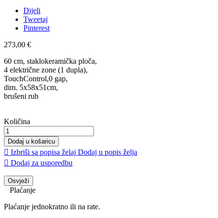
Dijeli
Tweetaj
Pinterest
273,00 €
60 cm, staklokeramička ploča,
4 električne zone (1 dupla),
TouchControl,0 gap,
dim. 5x58x51cm,
brušeni rub
Količina
Dodaj u košaricu

Izbriši sa popisa želaj
Dodaj u popis želja

Dodaj za usporedbu
Plaćanje
Plaćanje jednokratno ili na rate.