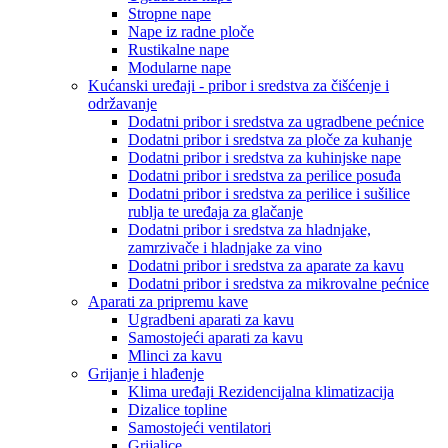
Stropne nape
Nape iz radne ploče
Rustikalne nape
Modularne nape
Kućanski uređaji - pribor i sredstva za čišćenje i
održavanje
Dodatni pribor i sredstva za ugradbene pećnice
Dodatni pribor i sredstva za ploče za kuhanje
Dodatni pribor i sredstva za kuhinjske nape
Dodatni pribor i sredstva za perilice posuđa
Dodatni pribor i sredstva za perilice i sušilice
rublja te uređaja za glačanje
Dodatni pribor i sredstva za hladnjake,
zamrzivače i hladnjake za vino
Dodatni pribor i sredstva za aparate za kavu
Dodatni pribor i sredstva za mikrovalne pećnice
Aparati za pripremu kave
Ugradbeni aparati za kavu
Samostojeći aparati za kavu
Mlinci za kavu
Grijanje i hlađenje
Klima uređaji Rezidencijalna klimatizacija
Dizalice topline
Samostojeći ventilatori
Grijalice