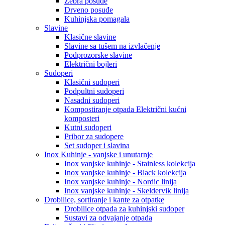
Zebra posuđe
Drveno posuđe
Kuhinjska pomagala
Slavine
Klasične slavine
Slavine sa tušem na izvlačenje
Podprozorske slavine
Električni bojleri
Sudoperi
Klasični sudoperi
Podpultni sudoperi
Nasadni sudoperi
Kompostiranje otpada Električni kućni
komposteri
Kutni sudoperi
Pribor za sudopere
Set sudoper i slavina
Inox Kuhinje - vanjske i unutarnje
Inox vanjske kuhinje - Stainless kolekcija
Inox vanjske kuhinje - Black kolekcija
Inox vanjske kuhinje - Nordic linija
Inox vanjske kuhinje - Skeldervik linija
Drobilice, sortiranje i kante za otpatke
Drobilice otpada za kuhinjski sudoper
Sustavi za odvajanje otpada