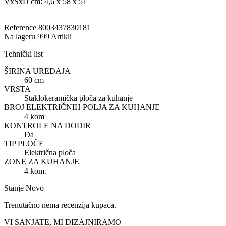
VxŠxD cm: 4,6 x 58 x 51
Reference
8003437830181
Na lageru
999 Artikli
Tehnički list
ŠIRINA UREĐAJA
60 cm
VRSTA
Staklokeramička ploča za kuhanje
BROJ ELEKTRIČNIH POLJA ZA KUHANJE
4 kom
KONTROLE NA DODIR
Da
TIP PLOČE
Električna ploča
ZONE ZA KUHANJE
4 kom.
Stanje
Novo
Trenutačno nema recenzija kupaca.
VI SANJATE, MI DIZAJNIRAMO