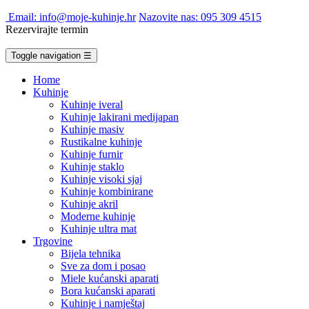
Email: info@moje-kuhinje.hr
Nazovite nas: 095 309 4515
Rezervirajte termin
Toggle navigation
☰
Home
Kuhinje
Kuhinje iveral
Kuhinje lakirani medijapan
Kuhinje masiv
Rustikalne kuhinje
Kuhinje furnir
Kuhinje staklo
Kuhinje visoki sjaj
Kuhinje kombinirane
Kuhinje akril
Moderne kuhinje
Kuhinje ultra mat
Trgovine
Bijela tehnika
Sve za dom i posao
Miele kućanski aparati
Bora kućanski aparati
Kuhinje i namještaj