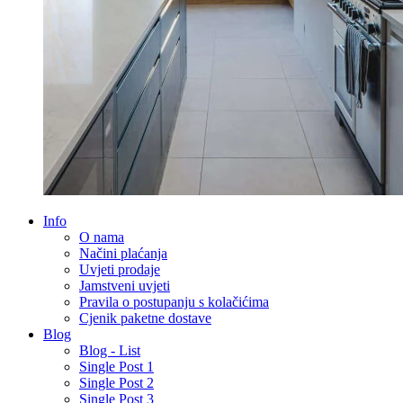
Info
O nama
Načini plaćanja
Uvjeti prodaje
Jamstveni uvjeti
Pravila o postupanju s kolačićima
Cjenik paketne dostave
Blog
Blog - List
Single Post 1
Single Post 2
Single Post 3