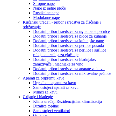
Stropne nape
Nape iz radne ploče
Rustikalne nape
Modularne nape
Kućanski uređaji - pribor i sredstva za čišćenje i
održavanje
Dodatni pribor i sredstva za ugradbene pećnice
Dodatni pribor i sredstva za ploče za kuhanje
Dodatni pribor i sredstva za kuhinjske nape
Dodatni pribor i sredstva za perilice posuđa
Dodatni pribor i sredstva za perilice i sušilice
rublja te uređaja za glačanje
Dodatni pribor i sredstva za hladnjake,
zamrzivače i hladnjake za vino
Dodatni pribor i sredstva za aparate za kavu
Dodatni pribor i sredstva za mikrovalne pećnice
Aparati za pripremu kave
Ugradbeni aparati za kavu
Samostojeći aparati za kavu
Mlinci za kavu
Grijanje i hlađenje
Klima uređaji Rezidencijalna klimatizacija
Dizalice topline
Samostojeći ventilatori
Grijalice