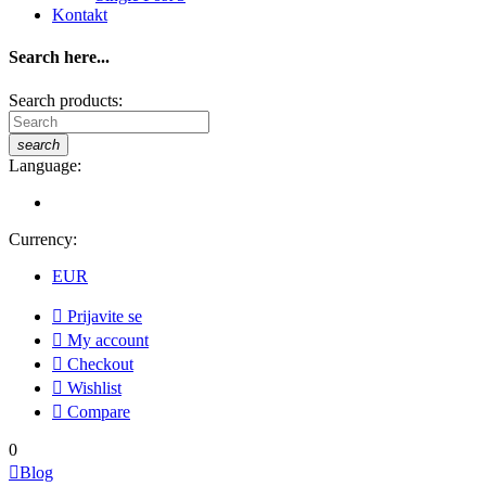
Kontakt
Search here...
Search products:
search
Language:
Currency:
EUR

Prijavite se

My account

Checkout

Wishlist

Compare
0

Blog