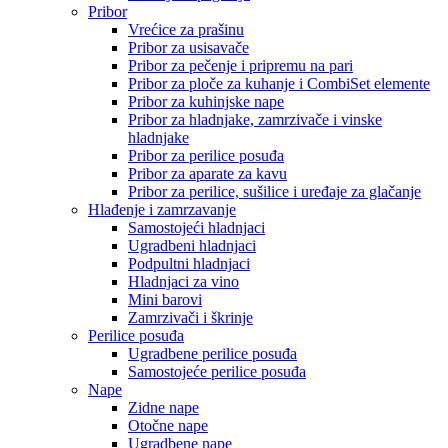
Pribor
Vrećice za prašinu
Pribor za usisavače
Pribor za pečenje i pripremu na pari
Pribor za ploče za kuhanje i CombiSet elemente
Pribor za kuhinjske nape
Pribor za hladnjake, zamrzivače i vinske
hladnjake
Pribor za perilice posuđa
Pribor za aparate za kavu
Pribor za perilice, sušilice i uređaje za glačanje
Hlađenje i zamrzavanje
Samostojeći hladnjaci
Ugradbeni hladnjaci
Podpultni hladnjaci
Hladnjaci za vino
Mini barovi
Zamrzivači i škrinje
Perilice posuđa
Ugradbene perilice posuđa
Samostojeće perilice posuđa
Nape
Zidne nape
Otočne nape
Ugradbene nape