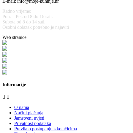
E-mail: info@moje-kuhinje.hr
Radno vrijeme:
Pon. – Pet. od 8 do 16 sati.
Subota od 8 do 14 sati.
Osobni dolazak potrebno je najaviti
Web stranice
www.stolarijamraz.com
www.stolarija-mraz.hr
bijela-tehnika.com.hr
bijela-tehnika.com.hr/miele-web-shop/
bijela-tehnika.com.hr/bora/
moje-kuhinje.hr
Informacije


O nama
Načini plaćanja
Jamstveni uvjeti
Privatnost podataka
Pravila o postupanju s kolačićima