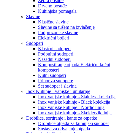
Zebra posuđe
Drveno posuđe
Kuhinjska pomagala
Slavine
Klasične slavine
Slavine sa tušem na izvlačenje
Podprozorske slavine
Električni bojleri
Sudoperi
Klasični sudoperi
Podpultni sudoperi
Nasadni sudoperi
Kompostiranje otpada Električni kućni
komposteri
Kutni sudoperi
Pribor za sudopere
Set sudoper i slavina
Inox Kuhinje - vanjske i unutarnje
Inox vanjske kuhinje - Stainless kolekcija
Inox vanjske kuhinje - Black kolekcija
Inox vanjske kuhinje - Nordic linija
Inox vanjske kuhinje - Skeldervik linija
Drobilice, sortiranje i kante za otpatke
Drobilice otpada za kuhinjski sudoper
Sustavi za odvajanje otpada