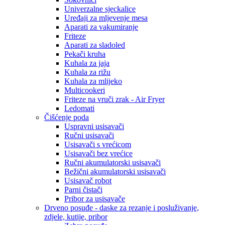
Univerzalne sjeckalice
Uređaji za mljevenje mesa
Aparati za vakumiranje
Friteze
Aparati za sladoled
Pekači kruha
Kuhala za jaja
Kuhala za rižu
Kuhala za mlijeko
Multicookeri
Friteze na vruči zrak - Air Fryer
Ledomati
Čišćenje poda
Uspravni usisavači
Ručni usisavači
Usisavači s vrećicom
Usisavači bez vrećice
Ručni akumulatorski usisavači
Bežični akumulatorski usisavači
Usisavač robot
Parni čistači
Pribor za usisavače
Drveno posuđe - daske za rezanje i posluživanje,
zdjele, kutije, pribor