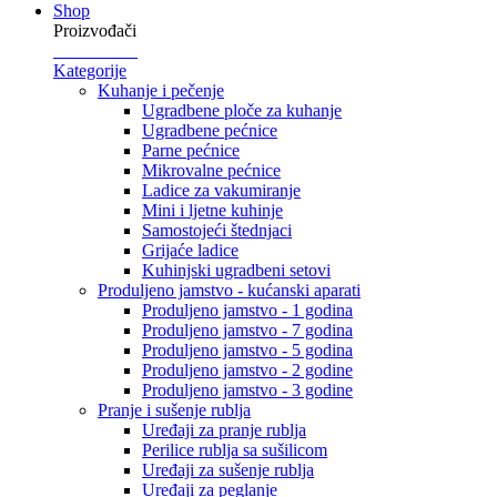
Shop
Proizvođači
Kategorije
Kuhanje i pečenje
Ugradbene ploče za kuhanje
Ugradbene pećnice
Parne pećnice
Mikrovalne pećnice
Ladice za vakumiranje
Mini i ljetne kuhinje
Samostojeći štednjaci
Grijaće ladice
Kuhinjski ugradbeni setovi
Produljeno jamstvo - kućanski aparati
Produljeno jamstvo - 1 godina
Produljeno jamstvo - 7 godina
Produljeno jamstvo - 5 godina
Produljeno jamstvo - 2 godine
Produljeno jamstvo - 3 godine
Pranje i sušenje rublja
Uređaji za pranje rublja
Perilice rublja sa sušilicom
Uređaji za sušenje rublja
Uređaji za peglanje