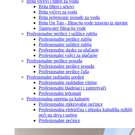
Brita vrčevi i filteri za vodu
Brita filteri i setovi
Brita vrčevi za vodu
Brita prijenosne posude za vodu
Brita On Tap - filtracija vode izravno iz slavine
Tappwater filtracija vode
Profesionalne perilice i sušilice rublja
Profesionalne perilice rublja
Profesionalne sušilice rublja
Profesionalne daske za glačanje
Profesionalni valjci za glačanje
Profesionalne perilice posuđa
Profesionalne perilice posuđa
Profesionalne perilice čaša
Profesionalni rashladni uređaji
Profesionalne rashladne vitrine
Profesionalni hladnjaci i zamrzivači
Profesionalni ledomati
Profesionalna oprema za kuhanje
Profesionalne mikrovalne pećnice
Profesionalna električna i plinska kuhališta roštilji
peći na drva i ugljen
Profesionalne pećnice