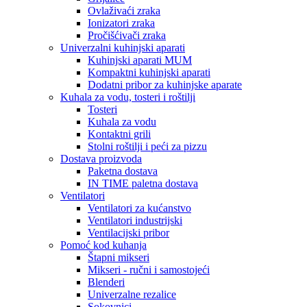
Ovlaživaći zraka
Ionizatori zraka
Pročišćivači zraka
Univerzalni kuhinjski aparati
Kuhinjski aparati MUM
Kompaktni kuhinjski aparati
Dodatni pribor za kuhinjske aparate
Kuhala za vodu, tosteri i roštilji
Tosteri
Kuhala za vodu
Kontaktni grili
Stolni roštilji i peći za pizzu
Dostava proizvoda
Paketna dostava
IN TIME paletna dostava
Ventilatori
Ventilatori za kućanstvo
Ventilatori industrijski
Ventilacijski pribor
Pomoć kod kuhanja
Štapni mikseri
Mikseri - ručni i samostojeći
Blenderi
Univerzalne rezalice
Sokovnici