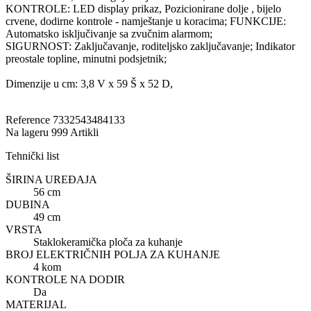
KONTROLE: LED display prikaz, Pozicionirane dolje , bijelo
crvene, dodirne kontrole - namještanje u koracima; FUNKCIJE:
Automatsko isključivanje sa zvučnim alarmom;
SIGURNOST: Zaključavanje, roditeljsko zaključavanje; Indikator
preostale topline, minutni podsjetnik;
Dimenzije u cm: 3,8 V x 59 Š x 52 D,
Reference
7332543484133
Na lageru
999 Artikli
Tehnički list
ŠIRINA UREĐAJA
56 cm
DUBINA
49 cm
VRSTA
Staklokeramička ploča za kuhanje
BROJ ELEKTRIČNIH POLJA ZA KUHANJE
4 kom
KONTROLE NA DODIR
Da
MATERIJAL