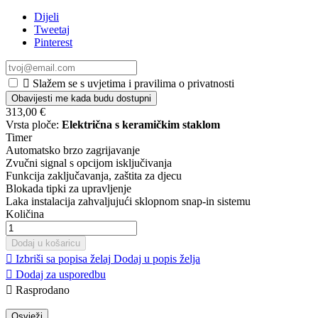
Dijeli
Tweetaj
Pinterest

Slažem se s uvjetima i pravilima o privatnosti
Obavijesti me kada budu dostupni
313,00 €
Vrsta ploče:
Električna s keramičkim staklom
Timer
Automatsko brzo zagrijavanje
Zvučni signal s opcijom isključivanja
Funkcija zaključavanja, zaštita za djecu
Blokada tipki za upravljenje
Laka instalacija zahvaljujući sklopnom snap-in sistemu
Količina
Dodaj u košaricu

Izbriši sa popisa želaj
Dodaj u popis želja

Dodaj za usporedbu

Rasprodano