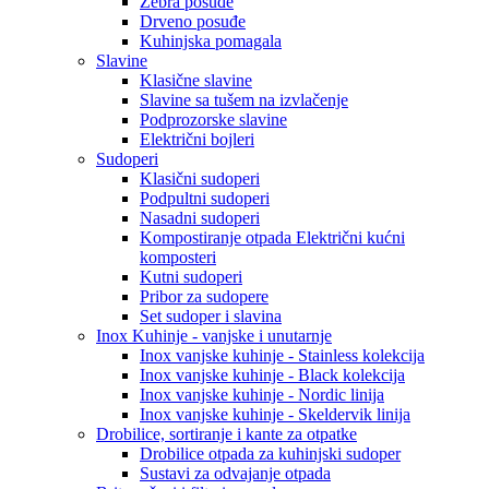
Zebra posuđe
Drveno posuđe
Kuhinjska pomagala
Slavine
Klasične slavine
Slavine sa tušem na izvlačenje
Podprozorske slavine
Električni bojleri
Sudoperi
Klasični sudoperi
Podpultni sudoperi
Nasadni sudoperi
Kompostiranje otpada Električni kućni
komposteri
Kutni sudoperi
Pribor za sudopere
Set sudoper i slavina
Inox Kuhinje - vanjske i unutarnje
Inox vanjske kuhinje - Stainless kolekcija
Inox vanjske kuhinje - Black kolekcija
Inox vanjske kuhinje - Nordic linija
Inox vanjske kuhinje - Skeldervik linija
Drobilice, sortiranje i kante za otpatke
Drobilice otpada za kuhinjski sudoper
Sustavi za odvajanje otpada