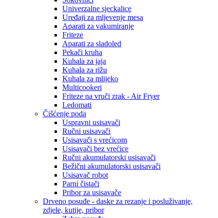
Univerzalne sjeckalice
Uređaji za mljevenje mesa
Aparati za vakumiranje
Friteze
Aparati za sladoled
Pekači kruha
Kuhala za jaja
Kuhala za rižu
Kuhala za mlijeko
Multicookeri
Friteze na vruči zrak - Air Fryer
Ledomati
Čišćenje poda
Uspravni usisavači
Ručni usisavači
Usisavači s vrećicom
Usisavači bez vrećice
Ručni akumulatorski usisavači
Bežični akumulatorski usisavači
Usisavač robot
Parni čistači
Pribor za usisavače
Drveno posuđe - daske za rezanje i posluživanje,
zdjele, kutije, pribor