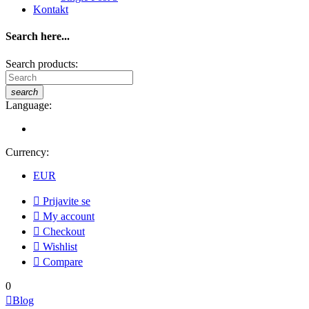
Kontakt
Search here...
Search products:
search
Language:
Currency:
EUR

Prijavite se

My account

Checkout

Wishlist

Compare
0

Blog