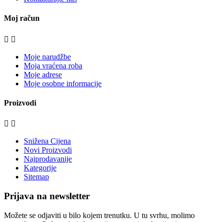
Moj račun


Moje narudžbe
Moja vraćena roba
Moje adrese
Moje osobne informacije
Proizvodi


Snižena Cijena
Novi Proizvodi
Najprodavanije
Kategorije
Sitemap
Prijava na newsletter
Možete se odjaviti u bilo kojem trenutku. U tu svrhu, molimo