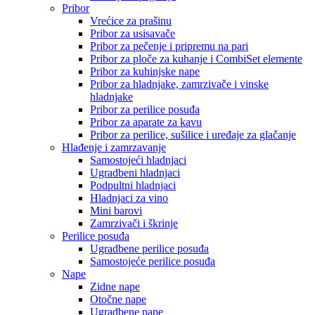
Pribor
Vrećice za prašinu
Pribor za usisavače
Pribor za pečenje i pripremu na pari
Pribor za ploče za kuhanje i CombiSet elemente
Pribor za kuhinjske nape
Pribor za hladnjake, zamrzivače i vinske
hladnjake
Pribor za perilice posuđa
Pribor za aparate za kavu
Pribor za perilice, sušilice i uređaje za glačanje
Hlađenje i zamrzavanje
Samostojeći hladnjaci
Ugradbeni hladnjaci
Podpultni hladnjaci
Hladnjaci za vino
Mini barovi
Zamrzivači i škrinje
Perilice posuđa
Ugradbene perilice posuđa
Samostojeće perilice posuđa
Nape
Zidne nape
Otočne nape
Ugradbene nape