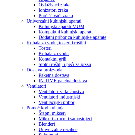
Ovlaživaći zraka
Ionizatori zraka
Pročišćivači zraka
Univerzalni kuhinjski aparati
Kuhinjski aparati MUM
Kompaktni kuhinjski aparati
Dodatni pribor za kuhinjske aparate
Kuhala za vodu, tosteri i roštilji
Tosteri
Kuhala za vodu
Kontaktni grili
Stolni roštilji i peći za pizzu
Dostava proizvoda
Paketna dostava
IN TIME paletna dostava
Ventilatori
Ventilatori za kućanstvo
Ventilatori industrijski
Ventilacijski pribor
Pomoć kod kuhanja
Štapni mikseri
Mikseri - ručni i samostojeći
Blenderi
Univerzalne rezalice
Sokovnici