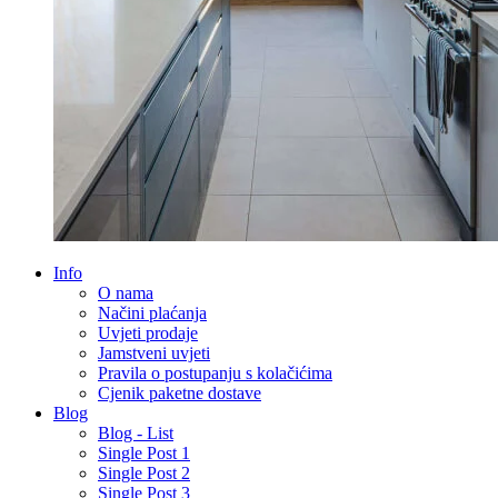
Info
O nama
Načini plaćanja
Uvjeti prodaje
Jamstveni uvjeti
Pravila o postupanju s kolačićima
Cjenik paketne dostave
Blog
Blog - List
Single Post 1
Single Post 2
Single Post 3