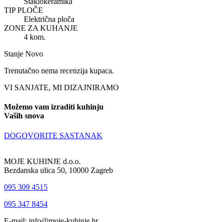
Staklokeramika
TIP PLOČE
Električna ploča
ZONE ZA KUHANJE
4 kom.
Stanje
Novo
Trenutačno nema recenzija kupaca.
VI SANJATE, MI DIZAJNIRAMO
Možemo vam izraditi kuhinju
Vaših snova
DOGOVORITE SASTANAK
MOJE KUHINJE d.o.o.
Bezdanska ulica 50, 10000 Zagreb
095 309 4515
095 347 8454
E-mail: info@moje-kuhinje.hr