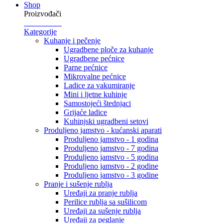
Shop
Proizvođači
Kategorije
Kuhanje i pečenje
Ugradbene ploče za kuhanje
Ugradbene pećnice
Parne pećnice
Mikrovalne pećnice
Ladice za vakumiranje
Mini i ljetne kuhinje
Samostojeći štednjaci
Grijaće ladice
Kuhinjski ugradbeni setovi
Produljeno jamstvo - kućanski aparati
Produljeno jamstvo - 1 godina
Produljeno jamstvo - 7 godina
Produljeno jamstvo - 5 godina
Produljeno jamstvo - 2 godine
Produljeno jamstvo - 3 godine
Pranje i sušenje rublja
Uređaji za pranje rublja
Perilice rublja sa sušilicom
Uređaji za sušenje rublja
Uređaji za peglanje