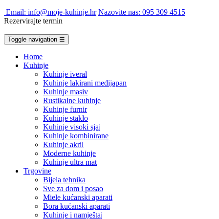
Email: info@moje-kuhinje.hr
Nazovite nas: 095 309 4515
Rezervirajte termin
Toggle navigation
☰
Home
Kuhinje
Kuhinje iveral
Kuhinje lakirani medijapan
Kuhinje masiv
Rustikalne kuhinje
Kuhinje furnir
Kuhinje staklo
Kuhinje visoki sjaj
Kuhinje kombinirane
Kuhinje akril
Moderne kuhinje
Kuhinje ultra mat
Trgovine
Bijela tehnika
Sve za dom i posao
Miele kućanski aparati
Bora kućanski aparati
Kuhinje i namještaj