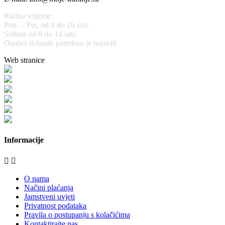
Radno vrijeme:
Pon. – Pet. od 8 do 16 sati.
Subota od 8 do 14 sati.
Osobni dolazak potrebno je najaviti
Web stranice
www.stolarijamraz.com
www.stolarija-mraz.hr
bijela-tehnika.com.hr
bijela-tehnika.com.hr/miele-web-shop/
bijela-tehnika.com.hr/bora/
moje-kuhinje.hr
Informacije


O nama
Načini plaćanja
Jamstveni uvjeti
Privatnost podataka
Pravila o postupanju s kolačićima
Kontaktirajte nas