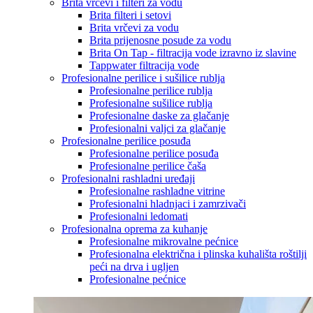
Brita vrčevi i filteri za vodu
Brita filteri i setovi
Brita vrčevi za vodu
Brita prijenosne posude za vodu
Brita On Tap - filtracija vode izravno iz slavine
Tappwater filtracija vode
Profesionalne perilice i sušilice rublja
Profesionalne perilice rublja
Profesionalne sušilice rublja
Profesionalne daske za glačanje
Profesionalni valjci za glačanje
Profesionalne perilice posuđa
Profesionalne perilice posuđa
Profesionalne perilice čaša
Profesionalni rashladni uređaji
Profesionalne rashladne vitrine
Profesionalni hladnjaci i zamrzivači
Profesionalni ledomati
Profesionalna oprema za kuhanje
Profesionalne mikrovalne pećnice
Profesionalna električna i plinska kuhališta roštilji
peći na drva i ugljen
Profesionalne pećnice