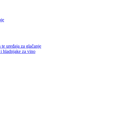
nje
a te uređaja za glačanje
 i hladnjake za vino