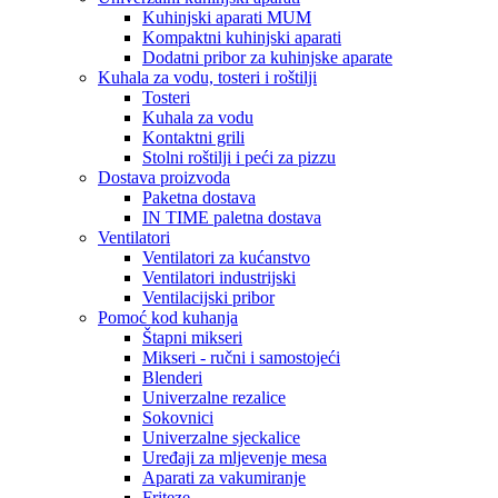
Kuhinjski aparati MUM
Kompaktni kuhinjski aparati
Dodatni pribor za kuhinjske aparate
Kuhala za vodu, tosteri i roštilji
Tosteri
Kuhala za vodu
Kontaktni grili
Stolni roštilji i peći za pizzu
Dostava proizvoda
Paketna dostava
IN TIME paletna dostava
Ventilatori
Ventilatori za kućanstvo
Ventilatori industrijski
Ventilacijski pribor
Pomoć kod kuhanja
Štapni mikseri
Mikseri - ručni i samostojeći
Blenderi
Univerzalne rezalice
Sokovnici
Univerzalne sjeckalice
Uređaji za mljevenje mesa
Aparati za vakumiranje
Friteze