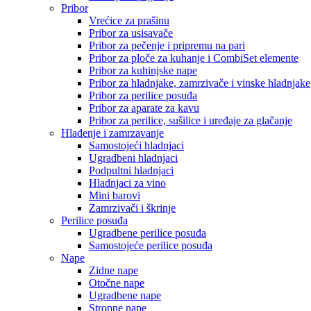
Pribor
Vrećice za prašinu
Pribor za usisavače
Pribor za pečenje i pripremu na pari
Pribor za ploče za kuhanje i CombiSet elemente
Pribor za kuhinjske nape
Pribor za hladnjake, zamrzivače i vinske hladnjake
Pribor za perilice posuđa
Pribor za aparate za kavu
Pribor za perilice, sušilice i uređaje za glačanje
Hlađenje i zamrzavanje
Samostojeći hladnjaci
Ugradbeni hladnjaci
Podpultni hladnjaci
Hladnjaci za vino
Mini barovi
Zamrzivači i škrinje
Perilice posuđa
Ugradbene perilice posuđa
Samostojeće perilice posuđa
Nape
Zidne nape
Otočne nape
Ugradbene nape
Stropne nape