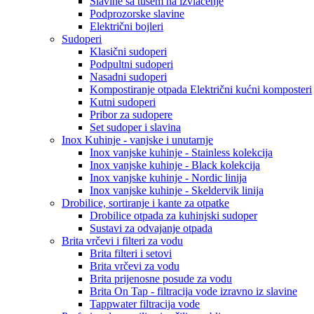
Slavine sa tušem na izvlačenje
Podprozorske slavine
Električni bojleri
Sudoperi
Klasični sudoperi
Podpultni sudoperi
Nasadni sudoperi
Kompostiranje otpada Električni kućni komposteri
Kutni sudoperi
Pribor za sudopere
Set sudoper i slavina
Inox Kuhinje - vanjske i unutarnje
Inox vanjske kuhinje - Stainless kolekcija
Inox vanjske kuhinje - Black kolekcija
Inox vanjske kuhinje - Nordic linija
Inox vanjske kuhinje - Skeldervik linija
Drobilice, sortiranje i kante za otpatke
Drobilice otpada za kuhinjski sudoper
Sustavi za odvajanje otpada
Brita vrčevi i filteri za vodu
Brita filteri i setovi
Brita vrčevi za vodu
Brita prijenosne posude za vodu
Brita On Tap - filtracija vode izravno iz slavine
Tappwater filtracija vode