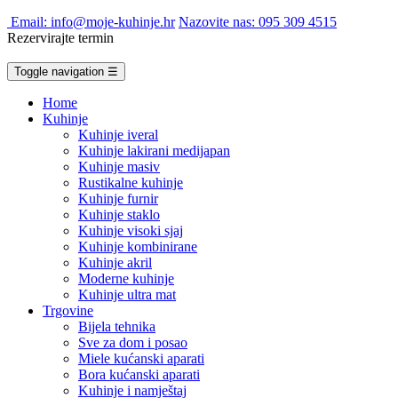
Email: info@moje-kuhinje.hr
Nazovite nas: 095 309 4515
Rezervirajte termin
Toggle navigation
☰
Home
Kuhinje
Kuhinje iveral
Kuhinje lakirani medijapan
Kuhinje masiv
Rustikalne kuhinje
Kuhinje furnir
Kuhinje staklo
Kuhinje visoki sjaj
Kuhinje kombinirane
Kuhinje akril
Moderne kuhinje
Kuhinje ultra mat
Trgovine
Bijela tehnika
Sve za dom i posao
Miele kućanski aparati
Bora kućanski aparati
Kuhinje i namještaj