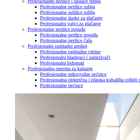
Profesionalne perilice i sušilice rublja
Profesionalne perilice rublja
Profesionalne sušilice rublja
Profesionalne daske za glačanje
Profesionalni valjci za glačanje
Profesionalne perilice posuđa
Profesionalne perilice posuđa
Profesionalne perilice čaša
Profesionalni rashladni uređaji
Profesionalne rashladne vitrine
Profesionalni hladnjaci i zamrzivači
Profesionalni ledomati
Profesionalna oprema za kuhanje
Profesionalne mikrovalne pećnice
Profesionalna električna i plinska kuhališta roštilji 
Profesionalne pećnice