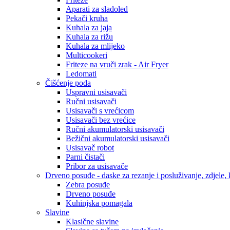
Aparati za sladoled
Pekači kruha
Kuhala za jaja
Kuhala za rižu
Kuhala za mlijeko
Multicookeri
Friteze na vruči zrak - Air Fryer
Ledomati
Čišćenje poda
Uspravni usisavači
Ručni usisavači
Usisavači s vrećicom
Usisavači bez vrećice
Ručni akumulatorski usisavači
Bežični akumulatorski usisavači
Usisavač robot
Parni čistači
Pribor za usisavače
Drveno posuđe - daske za rezanje i posluživanje, zdjele, k
Zebra posuđe
Drveno posuđe
Kuhinjska pomagala
Slavine
Klasične slavine