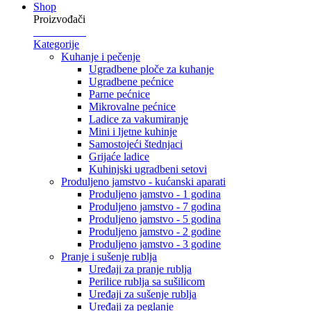
Shop
Proizvođači
Kategorije
Kuhanje i pečenje
Ugradbene ploče za kuhanje
Ugradbene pećnice
Parne pećnice
Mikrovalne pećnice
Ladice za vakumiranje
Mini i ljetne kuhinje
Samostojeći štednjaci
Grijaće ladice
Kuhinjski ugradbeni setovi
Produljeno jamstvo - kućanski aparati
Produljeno jamstvo - 1 godina
Produljeno jamstvo - 7 godina
Produljeno jamstvo - 5 godina
Produljeno jamstvo - 2 godine
Produljeno jamstvo - 3 godine
Pranje i sušenje rublja
Uređaji za pranje rublja
Perilice rublja sa sušilicom
Uređaji za sušenje rublja
Uređaji za peglanje