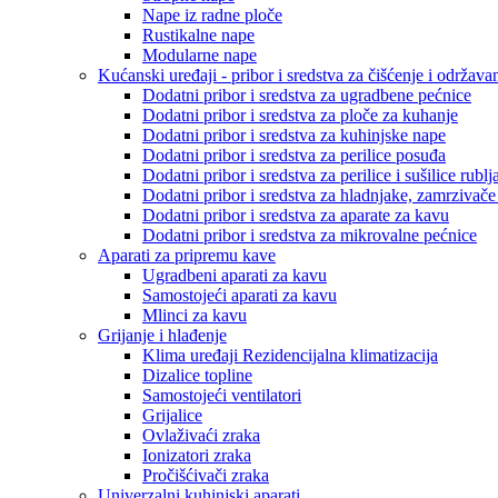
Nape iz radne ploče
Rustikalne nape
Modularne nape
Kućanski uređaji - pribor i sredstva za čišćenje i održava
Dodatni pribor i sredstva za ugradbene pećnice
Dodatni pribor i sredstva za ploče za kuhanje
Dodatni pribor i sredstva za kuhinjske nape
Dodatni pribor i sredstva za perilice posuđa
Dodatni pribor i sredstva za perilice i sušilice rublj
Dodatni pribor i sredstva za hladnjake, zamrzivače
Dodatni pribor i sredstva za aparate za kavu
Dodatni pribor i sredstva za mikrovalne pećnice
Aparati za pripremu kave
Ugradbeni aparati za kavu
Samostojeći aparati za kavu
Mlinci za kavu
Grijanje i hlađenje
Klima uređaji Rezidencijalna klimatizacija
Dizalice topline
Samostojeći ventilatori
Grijalice
Ovlaživaći zraka
Ionizatori zraka
Pročišćivači zraka
Univerzalni kuhinjski aparati