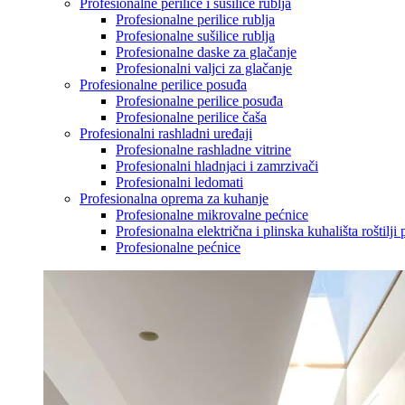
Profesionalne perilice i sušilice rublja
Profesionalne perilice rublja
Profesionalne sušilice rublja
Profesionalne daske za glačanje
Profesionalni valjci za glačanje
Profesionalne perilice posuđa
Profesionalne perilice posuđa
Profesionalne perilice čaša
Profesionalni rashladni uređaji
Profesionalne rashladne vitrine
Profesionalni hladnjaci i zamrzivači
Profesionalni ledomati
Profesionalna oprema za kuhanje
Profesionalne mikrovalne pećnice
Profesionalna električna i plinska kuhališta roštilji 
Profesionalne pećnice