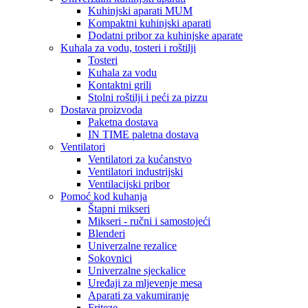
Kuhinjski aparati MUM
Kompaktni kuhinjski aparati
Dodatni pribor za kuhinjske aparate
Kuhala za vodu, tosteri i roštilji
Tosteri
Kuhala za vodu
Kontaktni grili
Stolni roštilji i peći za pizzu
Dostava proizvoda
Paketna dostava
IN TIME paletna dostava
Ventilatori
Ventilatori za kućanstvo
Ventilatori industrijski
Ventilacijski pribor
Pomoć kod kuhanja
Štapni mikseri
Mikseri - ručni i samostojeći
Blenderi
Univerzalne rezalice
Sokovnici
Univerzalne sjeckalice
Uređaji za mljevenje mesa
Aparati za vakumiranje
Friteze