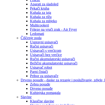
Aparati za sladoled
Pekači kruha
Kuhala za jaja
Kuhala za rižu
Kuhala za mlijeko
Multicookeri
Friteze na vruči zrak - Air Fryer
Ledomati
Čišćenje poda
Uspravni usisavači
Ručni usisavači
Usisavači s vrećicom
Usisavači bez vrećice
Ručni akumulatorski usisavači
Bežični akumulatorski usisavači
Usisavač robot
Parni čistači
Pribor za usisavače
Drveno posuđe - daske za rezanje i posluživanje, zdjele, k
Zebra posuđe
Drveno posuđe
Kuhinjska pomagala
Slavine
Klasične slavine