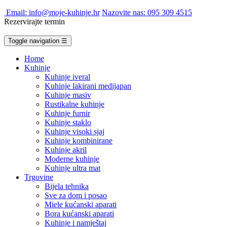
Email: info@moje-kuhinje.hr
Nazovite nas: 095 309 4515
Rezervirajte termin
Toggle navigation
☰
Home
Kuhinje
Kuhinje iveral
Kuhinje lakirani medijapan
Kuhinje masiv
Rustikalne kuhinje
Kuhinje furnir
Kuhinje staklo
Kuhinje visoki sjaj
Kuhinje kombinirane
Kuhinje akril
Moderne kuhinje
Kuhinje ultra mat
Trgovine
Bijela tehnika
Sve za dom i posao
Miele kućanski aparati
Bora kućanski aparati
Kuhinje i namještaj