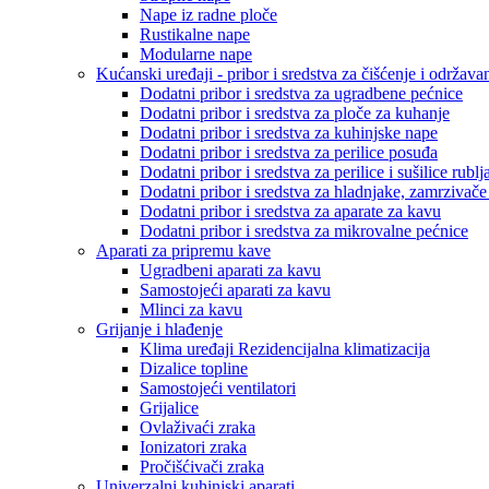
Nape iz radne ploče
Rustikalne nape
Modularne nape
Kućanski uređaji - pribor i sredstva za čišćenje i održava
Dodatni pribor i sredstva za ugradbene pećnice
Dodatni pribor i sredstva za ploče za kuhanje
Dodatni pribor i sredstva za kuhinjske nape
Dodatni pribor i sredstva za perilice posuđa
Dodatni pribor i sredstva za perilice i sušilice rublj
Dodatni pribor i sredstva za hladnjake, zamrzivače
Dodatni pribor i sredstva za aparate za kavu
Dodatni pribor i sredstva za mikrovalne pećnice
Aparati za pripremu kave
Ugradbeni aparati za kavu
Samostojeći aparati za kavu
Mlinci za kavu
Grijanje i hlađenje
Klima uređaji Rezidencijalna klimatizacija
Dizalice topline
Samostojeći ventilatori
Grijalice
Ovlaživaći zraka
Ionizatori zraka
Pročišćivači zraka
Univerzalni kuhinjski aparati