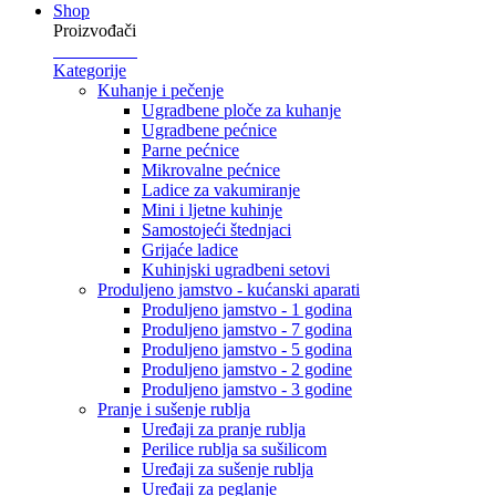
Shop
Proizvođači
Kategorije
Kuhanje i pečenje
Ugradbene ploče za kuhanje
Ugradbene pećnice
Parne pećnice
Mikrovalne pećnice
Ladice za vakumiranje
Mini i ljetne kuhinje
Samostojeći štednjaci
Grijaće ladice
Kuhinjski ugradbeni setovi
Produljeno jamstvo - kućanski aparati
Produljeno jamstvo - 1 godina
Produljeno jamstvo - 7 godina
Produljeno jamstvo - 5 godina
Produljeno jamstvo - 2 godine
Produljeno jamstvo - 3 godine
Pranje i sušenje rublja
Uređaji za pranje rublja
Perilice rublja sa sušilicom
Uređaji za sušenje rublja
Uređaji za peglanje