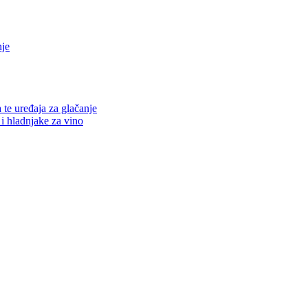
nje
a te uređaja za glačanje
 i hladnjake za vino