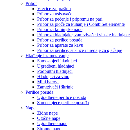
Pribor
Vrećice za prašinu
Pribor za usisavače
Pribor za pečenje i pripremu na pari
Pribor za ploče za kuhanje i CombiSet elemente
Pribor za kuhinjske nape
Pribor za hladnjake, zamrzivače i vinske hladnjake
Pribor za perilice posuđa
Pribor za aparate za kavu
Pribor za perilice, sušilice i uređaje za glačanje
Hlađenje i zamrzavanje
Samostojeći hladnjaci
Ugradbeni hladnjaci
Podpultni hladnjaci
Hladnjaci za vino
Mini barovi
Zamrzivači i škrinje
Perilice posuđa
Ugradbene perilice posuđa
Samostojeće perilice posuđa
Nape
Zidne nape
Otočne nape
Ugradbene nape
Stropne nape