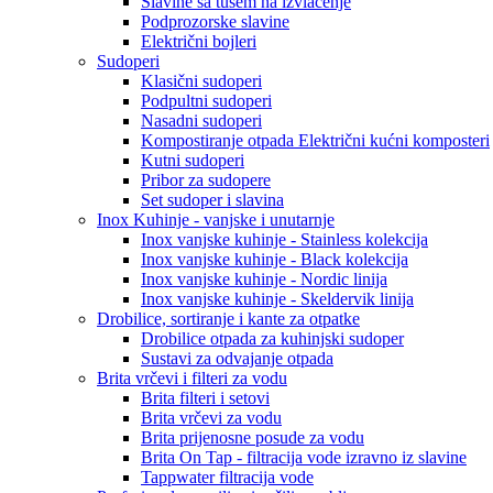
Slavine sa tušem na izvlačenje
Podprozorske slavine
Električni bojleri
Sudoperi
Klasični sudoperi
Podpultni sudoperi
Nasadni sudoperi
Kompostiranje otpada Električni kućni komposteri
Kutni sudoperi
Pribor za sudopere
Set sudoper i slavina
Inox Kuhinje - vanjske i unutarnje
Inox vanjske kuhinje - Stainless kolekcija
Inox vanjske kuhinje - Black kolekcija
Inox vanjske kuhinje - Nordic linija
Inox vanjske kuhinje - Skeldervik linija
Drobilice, sortiranje i kante za otpatke
Drobilice otpada za kuhinjski sudoper
Sustavi za odvajanje otpada
Brita vrčevi i filteri za vodu
Brita filteri i setovi
Brita vrčevi za vodu
Brita prijenosne posude za vodu
Brita On Tap - filtracija vode izravno iz slavine
Tappwater filtracija vode