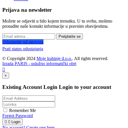
Prijava na newsletter
Možete se odjaviti u bilo kojem trenutku. U tu svrhu, molimo
pronađite naše kontakt informacije u pravnim obavijestima.
Pretplatite se
Odustanite od ugovora
Prati status odustajanja
© Copyright 2024
Moje kuhinje d.o.o.
. All rights reserved.
Izrada PARIS - uslužno informatički obrt

×
Existing Account Login
Login to your account
Remember Me
Forgot Password


Login
No account? Create one here