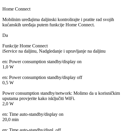
Home Connect
Mobilnim uređajima daljinski kontrolirajte i pratite rad svojih
kućanskih uređaja putem funkcije Home Connect.
Da
Funkcije Home Connect
iService na daljinu, Nadgledanje i upravljanje na daljinu
en: Power consumption standby/display on
1,0 W
en: Power consumption standby/display off
0,5 W
Power consumption standby/network: Molimo da u korisničkim
uputama provjerite kako isključiti WiFi.
2,0 W
en: Time auto-standby/display on
20,0 min
en: Time auto-standby/displ. off