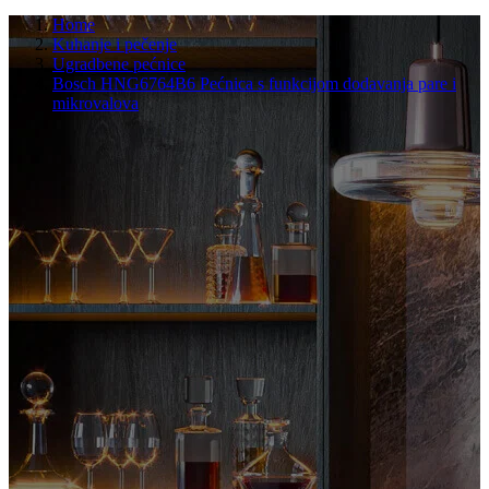
Home
Kuhanje i pečenje
Ugradbene pećnice
Bosch HNG6764B6 Pećnica s funkcijom dodavanja pare i
mikrovalova