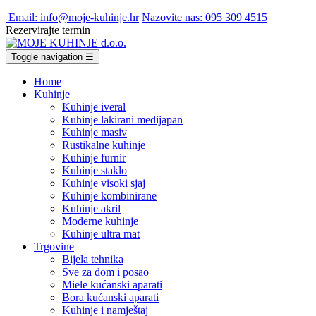
Email: info@moje-kuhinje.hr
Nazovite nas: 095 309 4515
Rezervirajte termin
Toggle navigation
☰
Home
Kuhinje
Kuhinje iveral
Kuhinje lakirani medijapan
Kuhinje masiv
Rustikalne kuhinje
Kuhinje furnir
Kuhinje staklo
Kuhinje visoki sjaj
Kuhinje kombinirane
Kuhinje akril
Moderne kuhinje
Kuhinje ultra mat
Trgovine
Bijela tehnika
Sve za dom i posao
Miele kućanski aparati
Bora kućanski aparati
Kuhinje i namještaj