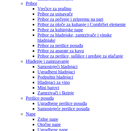
Pribor
Vrećice za prašinu
Pribor za usisavače
Pribor za pečenje i pripremu na pari
Pribor za ploče za kuhanje i CombiSet elemente
Pribor za kuhinjske nape
Pribor za hladnjake, zamrzivače i vinske
hladnjake
Pribor za perilice posuđa
Pribor za aparate za kavu
Pribor za perilice, sušilice i uređaje za glačanje
Hlađenje i zamrzavanje
Samostojeći hladnjaci
Ugradbeni hladnjaci
Podpultni hladnjaci
Hladnjaci za vino
Mini barovi
Zamrzivači i škrinje
Perilice posuđa
Ugradbene perilice posuđa
Samostojeće perilice posuđa
Nape
Zidne nape
Otočne nape
Ugradbene nape