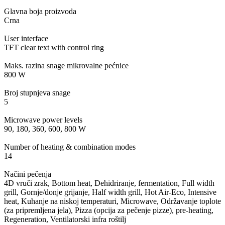
Glavna boja proizvoda
Crna
User interface
TFT clear text with control ring
Maks. razina snage mikrovalne pećnice
800 W
Broj stupnjeva snage
5
Microwave power levels
90, 180, 360, 600, 800 W
Number of heating & combination modes
14
Načini pečenja
4D vruči zrak, Bottom heat, Dehidriranje, fermentation, Full width
grill, Gornje/donje grijanje, Half width grill, Hot Air-Eco, Intensive
heat, Kuhanje na niskoj temperaturi, Microwave, Održavanje toplote
(za pripremljena jela), Pizza (opcija za pečenje pizze), pre-heating,
Regeneration, Ventilatorski infra roštilj