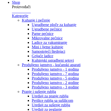
Shop
Proizvođači
Kategorije
Kuhanje i pečenje
Ugradbene ploče za kuhanje
Ugradbene pećnice
Parne pećnice
Mikrovalne pećnice
Ladice za vakumiranje
Mini i ljetne kuhinje
Samostojeći štednjaci
Grijaće ladice
Kuhinjski ugradbeni setovi
Produljeno jamstvo - kućanski aparati
Produljeno jamstvo - 1 godina
Produljeno jamstvo - 7 godina
Produljeno jamstvo - 5 godina
Produljeno jamstvo - 2 godine
Produljeno jamstvo - 3 godine
Pranje i sušenje rublja
Uređaji za pranje rublja
Perilice rublja sa sušilicom
Uređaji za sušenje rublja
Uređaji za peglanje