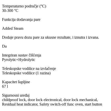
Temperaturno područje (°C)
30-300 °C
Funkcija dodavanja pare
Added Steam
Dodaje pravu dozu pare za ukusne rezultate, i iznutra i izvana.
Da
Integriran sustav čišćenja
Pyrolytic+Hydrolytic
Teleskopske vodilice na izvlačenje
Teleskopske vodilice (1 razina)
Kapacitet šupljine
67 l
Sigurnosni uređaj
childproof lock, door lock electronical, door lock mechanical,
Residual heat indicator, Safety switch-off func oven, start button