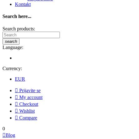
Kontakt
Search here...
Search products:
search
Language:
Currency:
EUR

Prijavite se

My account

Checkout

Wishlist

Compare
0

Blog