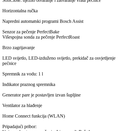
SoftClose: nježno otvaranje i zatvaranje vrata pećnice
Horizontalna ručka
Napredni automatski programi Bosch Assist
Senzor za pečenje PerfectBake
Višespojna sonda za pečenje PerfectRoast
Brzo zagrijavanje
LED svijetlo, LED-izduženo svijetlo, prekidač za osvjetljenje
pećnice
Spremnik za vodu: 1 l
Indikator praznog spremnika
Generator pare je postavljen izvan šupljine
Ventilator za hlađenje
Home Connect funkcija (WLAN)
Pripadajući pribor: