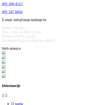
095 309 4515
095 347 8454
E-mail: info@moje-kuhinje.hr
Radno vrijeme:
Pon. – Pet. od 8 do 16 sati.
Subota od 8 do 14 sati.
Osobni dolazak potrebno je najaviti
Web stranice
www.stolarijamraz.com
www.stolarija-mraz.hr
bijela-tehnika.com.hr
bijela-tehnika.com.hr/miele-web-shop/
bijela-tehnika.com.hr/bora/
moje-kuhinje.hr
Informacije


O nama