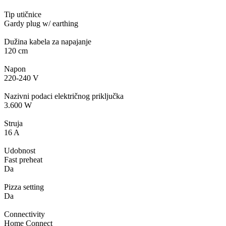
Tip utičnice
Gardy plug w/ earthing
Dužina kabela za napajanje
120 cm
Napon
220-240 V
Nazivni podaci električnog priključka
3.600 W
Struja
16 A
Udobnost
Fast preheat
Da
Pizza setting
Da
Connectivity
Home Connect