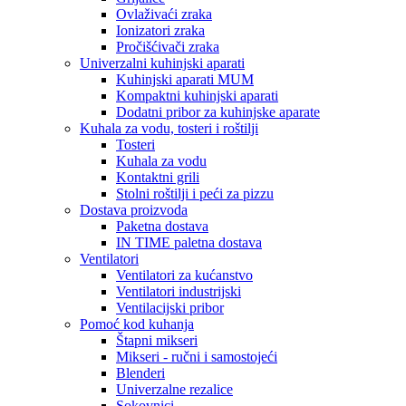
Ovlaživaći zraka
Ionizatori zraka
Pročišćivači zraka
Univerzalni kuhinjski aparati
Kuhinjski aparati MUM
Kompaktni kuhinjski aparati
Dodatni pribor za kuhinjske aparate
Kuhala za vodu, tosteri i roštilji
Tosteri
Kuhala za vodu
Kontaktni grili
Stolni roštilji i peći za pizzu
Dostava proizvoda
Paketna dostava
IN TIME paletna dostava
Ventilatori
Ventilatori za kućanstvo
Ventilatori industrijski
Ventilacijski pribor
Pomoć kod kuhanja
Štapni mikseri
Mikseri - ručni i samostojeći
Blenderi
Univerzalne rezalice
Sokovnici