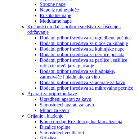
Stropne nape
Nape iz radne ploče
Rustikalne nape
Modularne nape
Kućanski uređaji - pribor i sredstva za čišćenje i
održavanje
Dodatni pribor i sredstva za ugradbene pećnice
Dodatni pribor i sredstva za ploče za kuhanje
Dodatni pribor i sredstva za kuhinjske nape
Dodatni pribor i sredstva za perilice posuđa
Dodatni pribor i sredstva za perilice i sušilice
rublja te uređaja za glačanje
Dodatni pribor i sredstva za hladnjake,
zamrzivače i hladnjake za vino
Dodatni pribor i sredstva za aparate za kavu
Dodatni pribor i sredstva za mikrovalne pećnice
Aparati za pripremu kave
Ugradbeni aparati za kavu
Samostojeći aparati za kavu
Mlinci za kavu
Grijanje i hlađenje
Klima uređaji Rezidencijalna klimatizacija
Dizalice topline
Samostojeći ventilatori
Grijalice