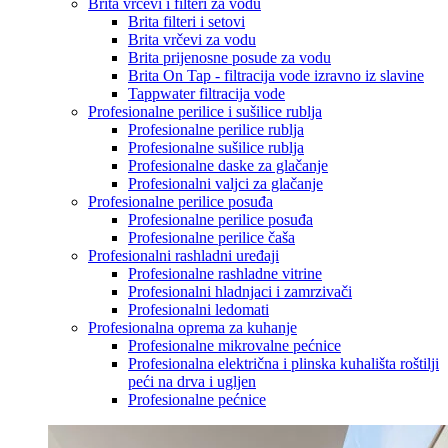
Brita vrčevi i filteri za vodu
Brita filteri i setovi
Brita vrčevi za vodu
Brita prijenosne posude za vodu
Brita On Tap - filtracija vode izravno iz slavine
Tappwater filtracija vode
Profesionalne perilice i sušilice rublja
Profesionalne perilice rublja
Profesionalne sušilice rublja
Profesionalne daske za glačanje
Profesionalni valjci za glačanje
Profesionalne perilice posuđa
Profesionalne perilice posuđa
Profesionalne perilice čaša
Profesionalni rashladni uređaji
Profesionalne rashladne vitrine
Profesionalni hladnjaci i zamrzivači
Profesionalni ledomati
Profesionalna oprema za kuhanje
Profesionalne mikrovalne pećnice
Profesionalna električna i plinska kuhališta roštilji
peći na drva i ugljen
Profesionalne pećnice