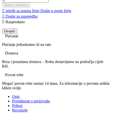
Dodaj u košaricu

Izbriši sa popisa želaj
Dodaj u popis želja

Dodaj za usporedbu

Rasprodano
Plaćanje
Plaćanje jednokratno ili na rate.
Dostava
Brza i pouzdana dostava – Robu dostavljamo na području cijele
RH.
Povrat robe
Moguć povrat robe unutar 14 dana. Za informacije o povratu artikla
klikni ovdje.
Opis
Pojedinosti o proizvodu
Prilozi
Recenzije