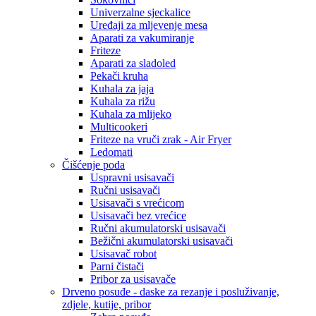
Univerzalne sjeckalice
Uređaji za mljevenje mesa
Aparati za vakumiranje
Friteze
Aparati za sladoled
Pekači kruha
Kuhala za jaja
Kuhala za rižu
Kuhala za mlijeko
Multicookeri
Friteze na vruči zrak - Air Fryer
Ledomati
Čišćenje poda
Uspravni usisavači
Ručni usisavači
Usisavači s vrećicom
Usisavači bez vrećice
Ručni akumulatorski usisavači
Bežični akumulatorski usisavači
Usisavač robot
Parni čistači
Pribor za usisavače
Drveno posuđe - daske za rezanje i posluživanje,
zdjele, kutije, pribor