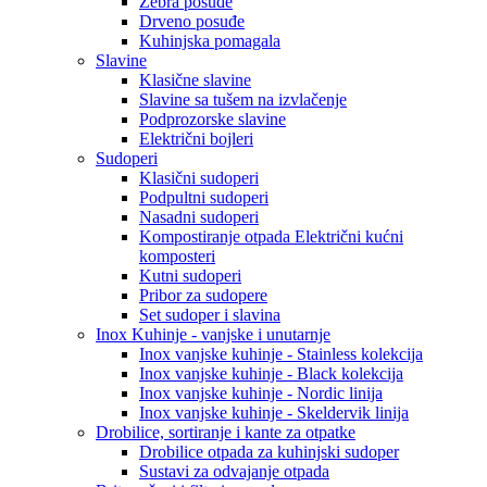
Zebra posuđe
Drveno posuđe
Kuhinjska pomagala
Slavine
Klasične slavine
Slavine sa tušem na izvlačenje
Podprozorske slavine
Električni bojleri
Sudoperi
Klasični sudoperi
Podpultni sudoperi
Nasadni sudoperi
Kompostiranje otpada Električni kućni
komposteri
Kutni sudoperi
Pribor za sudopere
Set sudoper i slavina
Inox Kuhinje - vanjske i unutarnje
Inox vanjske kuhinje - Stainless kolekcija
Inox vanjske kuhinje - Black kolekcija
Inox vanjske kuhinje - Nordic linija
Inox vanjske kuhinje - Skeldervik linija
Drobilice, sortiranje i kante za otpatke
Drobilice otpada za kuhinjski sudoper
Sustavi za odvajanje otpada