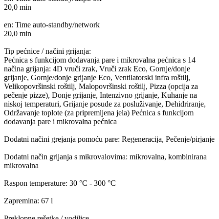
20,0 min
en: Time auto-standby/network
20,0 min
Tip pećnice / načini grijanja:
Pećnica s funkcijom dodavanja pare i mikrovalna pećnica s 14
načina grijanja: 4D vruči zrak, Vruči zrak Eco, Gornje/donje
grijanje, Gornje/donje grijanje Eco, Ventilatorski infra roštilj,
Velikopovršinski roštilj, Malopovršinski roštilj, Pizza (opcija za
pečenje pizze), Donje grijanje, Intenzivno grijanje, Kuhanje na
niskoj temperaturi, Grijanje posude za posluživanje, Dehidriranje,
Održavanje toplote (za pripremljena jela) Pećnica s funkcijom
dodavanja pare i mikrovalna pećnica
Dodatni načini grejanja pomoću pare: Regeneracija, Pečenje/pirjanje
Dodatni način grijanja s mikrovalovima: mikrovalna, kombinirana
mikrovalna
Raspon temperature: 30 °C - 300 °C
Zapremina: 67 l
Preklopne rešetke / vodilice