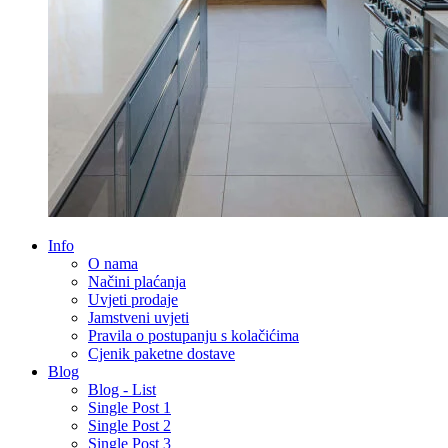
Info
O nama
Načini plaćanja
Uvjeti prodaje
Jamstveni uvjeti
Pravila o postupanju s kolačićima
Cjenik paketne dostave
Blog
Blog - List
Single Post 1
Single Post 2
Single Post 3