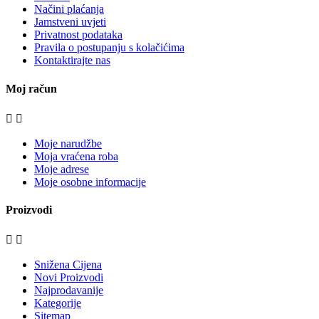
Načini plaćanja
Jamstveni uvjeti
Privatnost podataka
Pravila o postupanju s kolačićima
Kontaktirajte nas
Moj račun


Moje narudžbe
Moja vraćena roba
Moje adrese
Moje osobne informacije
Proizvodi


Snižena Cijena
Novi Proizvodi
Najprodavanije
Kategorije
Sitemap