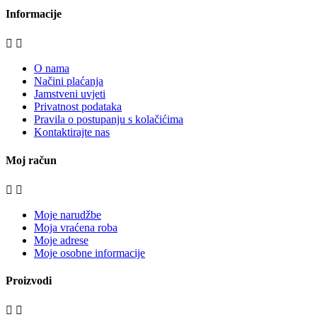
Informacije


O nama
Načini plaćanja
Jamstveni uvjeti
Privatnost podataka
Pravila o postupanju s kolačićima
Kontaktirajte nas
Moj račun


Moje narudžbe
Moja vraćena roba
Moje adrese
Moje osobne informacije
Proizvodi

