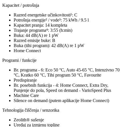
Kapacitet / potrošnja
Razred energetske učinkovitosti¹: C
Potrošnja energije² / vode³: 75 kWh / 9.5 l
Kapacitet pranja: 14 kompleta
Trajanje programa⁴: 3:55 (h:min)
Buka: 44 dB(A) re 1 pW
Razred emisije buke: B
Buka (tihi program): 42 dB(A) re 1 pW
Home Connect
Programi / funkcije
Br. programa - 6: Eco 50 °C, Auto 45-65 °C, Intenzivno 70
°C, Kratko 60 °C, Tihi program 50 °C, Favourite
Predispiranje
Br. posebnih funkcija - 4: Home Connect, Extra Dry,
Punjenje do pola, Speed on demand - VarioSpeed Plus
Machine Care
Silence on demand (putem aplikacije Home Connect)
Tehnologija čiščenja / senzorika
Zeolith® sušenje
Uređaj za izmjenu topline