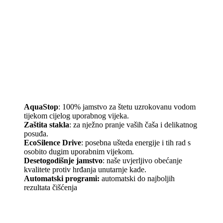
AquaStop
: 100% jamstvo za štetu uzrokovanu vodom
tijekom cijelog uporabnog vijeka.
Zaštita stakla
: za nježno pranje vaših čaša i delikatnog
posuđa.
EcoSilence Drive
: posebna ušteda energije i tih rad s
osobito dugim uporabnim vijekom.
Desetogodišnje jamstvo
: naše uvjerljivo obećanje
kvalitete protiv hrđanja unutarnje kade.
Automatski programi:
automatski do najboljih
rezultata čišćenja