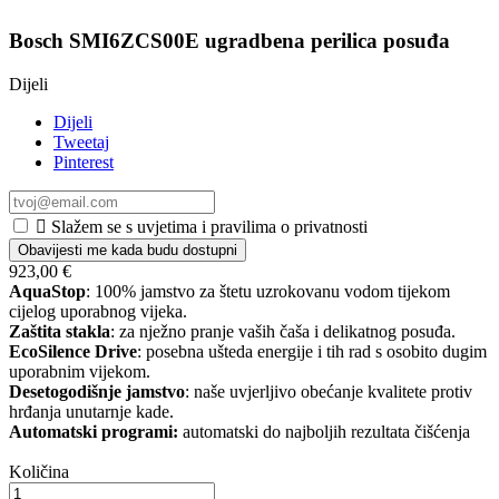
Bosch SMI6ZCS00E ugradbena perilica posuđa
Dijeli
Dijeli
Tweetaj
Pinterest

Slažem se s uvjetima i pravilima o privatnosti
Obavijesti me kada budu dostupni
923,00 €
AquaStop
: 100% jamstvo za štetu uzrokovanu vodom tijekom
cijelog uporabnog vijeka.
Zaštita stakla
: za nježno pranje vaših čaša i delikatnog posuđa.
EcoSilence Drive
: posebna ušteda energije i tih rad s osobito dugim
uporabnim vijekom.
Desetogodišnje jamstvo
: naše uvjerljivo obećanje kvalitete protiv
hrđanja unutarnje kade.
Automatski programi:
automatski do najboljih rezultata čišćenja
Količina