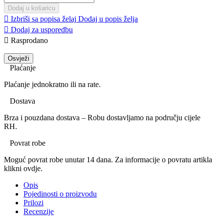
Dodaj u košaricu

Izbriši sa popisa želaj
Dodaj u popis želja

Dodaj za usporedbu

Rasprodano
Plaćanje
Plaćanje jednokratno ili na rate.
Dostava
Brza i pouzdana dostava – Robu dostavljamo na području cijele
RH.
Povrat robe
Moguć povrat robe unutar 14 dana. Za informacije o povratu artikla
klikni ovdje.
Opis
Pojedinosti o proizvodu
Prilozi
Recenzije