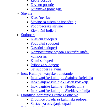
Zebra posuđe
Drveno posuđe
Kuhinjska pomagala
Slavine
Klasične slavine
Slavine sa tušem na izvlačenje
Podprozorske slavine
Električni bojleri
Sudoperi
Klasični sudoperi
Podpultni sudoperi
Nasadni sudoperi
Kompostiranje otpada Električni kućni
komposteri
Kutni sudoperi
Pribor za sudopere
Set sudoper i slavina
Inox Kuhinje - vanjske i unutarnje
Inox vanjske kuhinje - Stainless kolekcija
Inox vanjske kuhinje - Black kolekcija
Inox vanjske kuhinje - Nordic linija
Inox vanjske kuhinje - Skeldervik linija
Drobilice, sortiranje i kante za otpatke
Drobilice otpada za kuhinjski sudoper
Sustavi za odvajanje otpada