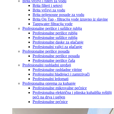
Brita vrčevi i filteri za vodu
Brita filteri i setovi
Brita vrčevi za vodu
Brita prijenosne posude za vodu
Brita On Tap - filtracija vode izravno iz slavine
Tappwater filtracija vode
Profesionalne perilice i sušilice rublja
Profesionalne perilice rublja
Profesionalne sušilice rublja
Profesionalne daske za glačanje
Profesionalni valjci za glačanje
Profesionalne perilice posuđa
Profesionalne perilice posuđa
Profesionalne perilice čaša
Profesionalni rashladni uređaji
Profesionalne rashladne vitrine
Profesionalni hladnjaci i zamrzivači
Profesionalni ledomati
Profesionalna oprema za kuhanje
Profesionalne mikrovalne pećnice
Profesionalna električna i plinska kuhališta roštilji
peći na drva i ugljen
Profesionalne pećnice