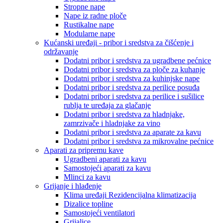
Stropne nape
Nape iz radne ploče
Rustikalne nape
Modularne nape
Kućanski uređaji - pribor i sredstva za čišćenje i
održavanje
Dodatni pribor i sredstva za ugradbene pećnice
Dodatni pribor i sredstva za ploče za kuhanje
Dodatni pribor i sredstva za kuhinjske nape
Dodatni pribor i sredstva za perilice posuđa
Dodatni pribor i sredstva za perilice i sušilice
rublja te uređaja za glačanje
Dodatni pribor i sredstva za hladnjake,
zamrzivače i hladnjake za vino
Dodatni pribor i sredstva za aparate za kavu
Dodatni pribor i sredstva za mikrovalne pećnice
Aparati za pripremu kave
Ugradbeni aparati za kavu
Samostojeći aparati za kavu
Mlinci za kavu
Grijanje i hlađenje
Klima uređaji Rezidencijalna klimatizacija
Dizalice topline
Samostojeći ventilatori
Grijalice