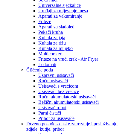
Univerzalne sjeckalice
Uređaji za mljevenje mesa
Aparati za vakumiranje
Friteze
Aparati za sladoled
Pekači kruha
Kuhala za jaja
Kuhala za rižu
Kuhala za mlijeko
Multicookeri
Friteze na vruči zrak - Air Fryer
Ledomati
Čišćenje poda
Uspravni usisavači
Ručni usisavači
Usisavači s vrećicom
Usisavači bez vrećice
Ručni akumulatorski usisavači
Bežični akumulatorski usisavači
Usisavač robot
Parni čistači
Pribor za usisavače
Drveno posuđe - daske za rezanje i posluživanje,
zdjele, kutije, pribor