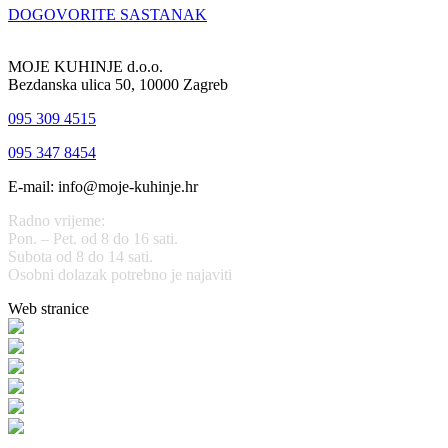
DOGOVORITE SASTANAK
MOJE KUHINJE d.o.o.
Bezdanska ulica 50, 10000 Zagreb
095 309 4515
095 347 8454
E-mail: info@moje-kuhinje.hr
Radno vrijeme:
Pon. – Pet. od 8 do 16 sati.
Subota od 8 do 14 sati.
Osobni dolazak potrebno je najaviti
Web stranice
www.stolarijamraz.com
www.stolarija-mraz.hr
bijela-tehnika.com.hr
bijela-tehnika.com.hr/miele-web-shop/
bijela-tehnika.com.hr/bora/
moje-kuhinje.hr