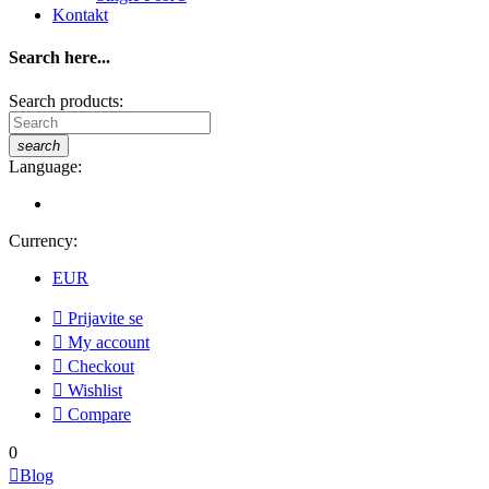
Kontakt
Search here...
Search products:
search
Language:
Currency:
EUR

Prijavite se

My account

Checkout

Wishlist

Compare
0

Blog