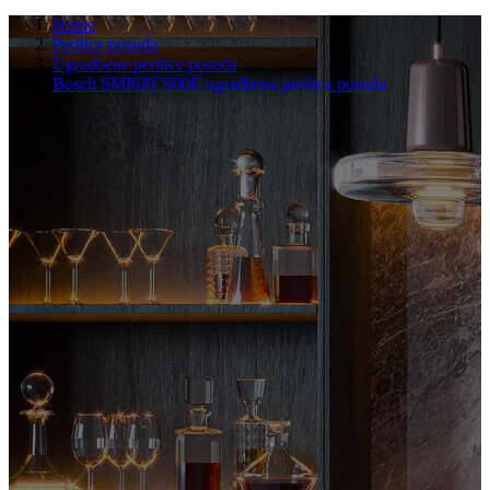
Home
Perilice posuđa
Ugradbene perilice posuđa
Bosch SMI6ZCS00E ugradbena perilica posuđa