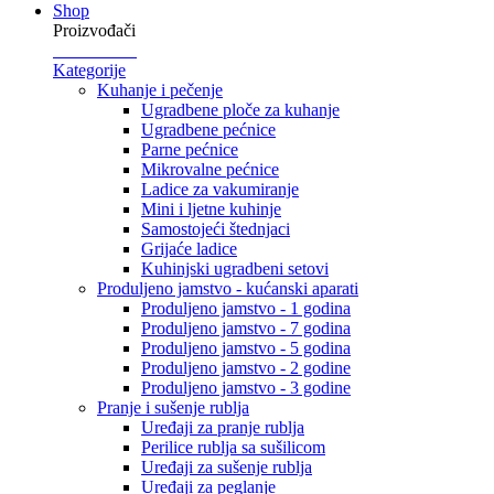
Shop
Proizvođači
Kategorije
Kuhanje i pečenje
Ugradbene ploče za kuhanje
Ugradbene pećnice
Parne pećnice
Mikrovalne pećnice
Ladice za vakumiranje
Mini i ljetne kuhinje
Samostojeći štednjaci
Grijaće ladice
Kuhinjski ugradbeni setovi
Produljeno jamstvo - kućanski aparati
Produljeno jamstvo - 1 godina
Produljeno jamstvo - 7 godina
Produljeno jamstvo - 5 godina
Produljeno jamstvo - 2 godine
Produljeno jamstvo - 3 godine
Pranje i sušenje rublja
Uređaji za pranje rublja
Perilice rublja sa sušilicom
Uređaji za sušenje rublja
Uređaji za peglanje