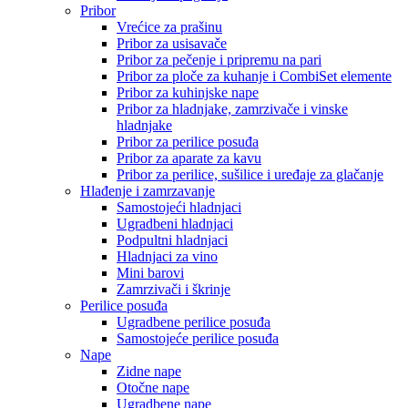
Pribor
Vrećice za prašinu
Pribor za usisavače
Pribor za pečenje i pripremu na pari
Pribor za ploče za kuhanje i CombiSet elemente
Pribor za kuhinjske nape
Pribor za hladnjake, zamrzivače i vinske
hladnjake
Pribor za perilice posuđa
Pribor za aparate za kavu
Pribor za perilice, sušilice i uređaje za glačanje
Hlađenje i zamrzavanje
Samostojeći hladnjaci
Ugradbeni hladnjaci
Podpultni hladnjaci
Hladnjaci za vino
Mini barovi
Zamrzivači i škrinje
Perilice posuđa
Ugradbene perilice posuđa
Samostojeće perilice posuđa
Nape
Zidne nape
Otočne nape
Ugradbene nape