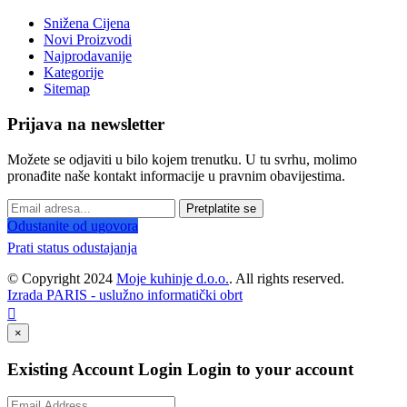
Snižena Cijena
Novi Proizvodi
Najprodavanije
Kategorije
Sitemap
Prijava na newsletter
Možete se odjaviti u bilo kojem trenutku. U tu svrhu, molimo
pronađite naše kontakt informacije u pravnim obavijestima.
Pretplatite se
Odustanite od ugovora
Prati status odustajanja
© Copyright 2024
Moje kuhinje d.o.o.
. All rights reserved.
Izrada PARIS - uslužno informatički obrt

×
Existing Account Login
Login to your account