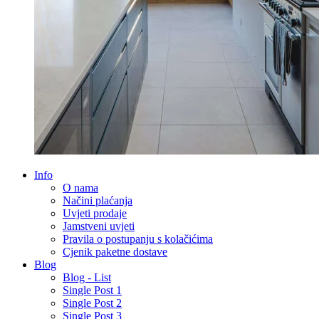
Info
O nama
Načini plaćanja
Uvjeti prodaje
Jamstveni uvjeti
Pravila o postupanju s kolačićima
Cjenik paketne dostave
Blog
Blog - List
Single Post 1
Single Post 2
Single Post 3