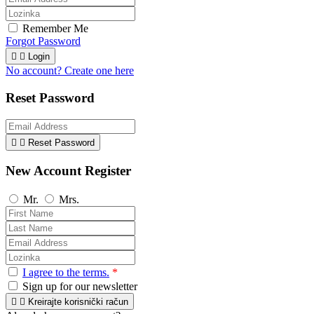
Remember Me
Forgot Password


Login
No account? Create one here
Reset Password


Reset Password
New Account Register
Mr.
Mrs.
I agree to the terms.
*
Sign up for our newsletter


Kreirajte korisnički račun