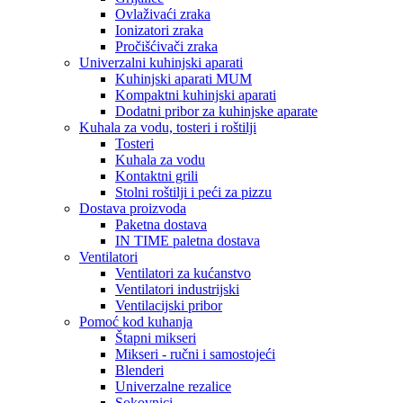
Ovlaživaći zraka
Ionizatori zraka
Pročišćivači zraka
Univerzalni kuhinjski aparati
Kuhinjski aparati MUM
Kompaktni kuhinjski aparati
Dodatni pribor za kuhinjske aparate
Kuhala za vodu, tosteri i roštilji
Tosteri
Kuhala za vodu
Kontaktni grili
Stolni roštilji i peći za pizzu
Dostava proizvoda
Paketna dostava
IN TIME paletna dostava
Ventilatori
Ventilatori za kućanstvo
Ventilatori industrijski
Ventilacijski pribor
Pomoć kod kuhanja
Štapni mikseri
Mikseri - ručni i samostojeći
Blenderi
Univerzalne rezalice
Sokovnici