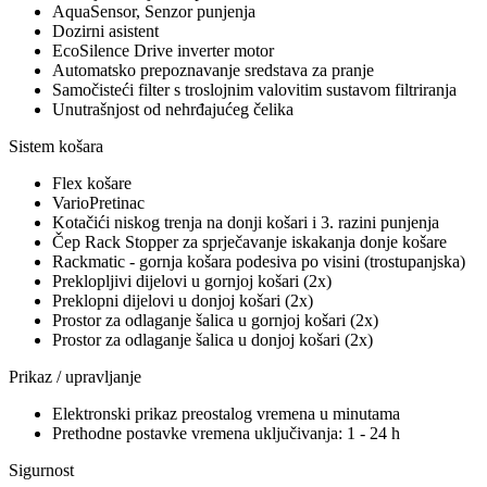
AquaSensor, Senzor punjenja
Dozirni asistent
EcoSilence Drive inverter motor
Automatsko prepoznavanje sredstava za pranje
Samočisteći filter s troslojnim valovitim sustavom filtriranja
Unutrašnjost od nehrđajućeg čelika
Sistem košara
Flex košare
VarioPretinac
Kotačići niskog trenja na donji košari i 3. razini punjenja
Čep Rack Stopper za sprječavanje iskakanja donje košare
Rackmatic - gornja košara podesiva po visini (trostupanjska)
Preklopljivi dijelovi u gornjoj košari (2x)
Preklopni dijelovi u donjoj košari (2x)
Prostor za odlaganje šalica u gornjoj košari (2x)
Prostor za odlaganje šalica u donjoj košari (2x)
Prikaz / upravljanje
Elektronski prikaz preostalog vremena u minutama
Prethodne postavke vremena uključivanja: 1 - 24 h
Sigurnost