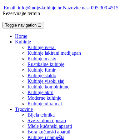
Email: info@moje-kuhinje.hr
Nazovite nas: 095 309 4515
Rezervirajte termin
Toggle navigation
☰
Home
Kuhinje
Kuhinje iveral
Kuhinje lakirani medijapan
Kuhinje masiv
Rustikalne kuhinje
Kuhinje furnir
Kuhinje staklo
Kuhinje visoki sjaj
Kuhinje kombinirane
Kuhinje akril
Moderne kuhinje
Kuhinje ultra mat
Trgovine
Bijela tehnika
Sve za dom i posao
Miele kućanski aparati
Bora kućanski aparati
Kuhinje i namještaj