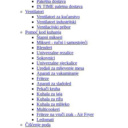
Paketna dostava
IN TIME paletna dostava
Ventilatori
Ventilatori za kućanstvo
Ventilatori industrijski
Ventilacijski pribor
Pomoć kod kuhanja
Štapni mikseri
Mikseri - ručni i samostojeći
Blenderi
Univerzalne rezalice
Sokovnici
Univerzalne sjeckalice
Uređaji za mljevenje mesa
Aparati za vakumiranje
Friteze
Aparati za sladoled
Pekači kruha
Kuhala za jaja
Kuhala za rižu
Kuhala za mlijeko
Multicookeri
Friteze na vruči zrak - Air Fryer
Ledomati
Čišćenje poda