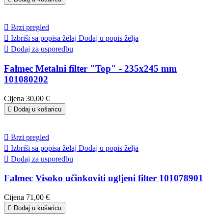

Brzi pregled

Izbriši sa popisa želaj
Dodaj u popis želja

Dodaj za usporedbu
Falmec Metalni filter "Top" - 235x245 mm
101080202
Cijena
30,00 €

Dodaj u košaricu

Brzi pregled

Izbriši sa popisa želaj
Dodaj u popis želja

Dodaj za usporedbu
Falmec Visoko učinkoviti ugljeni filter 101078901
Cijena
71,00 €

Dodaj u košaricu