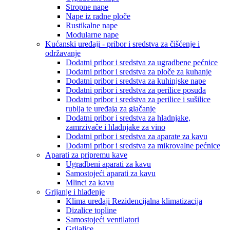
Stropne nape
Nape iz radne ploče
Rustikalne nape
Modularne nape
Kućanski uređaji - pribor i sredstva za čišćenje i
održavanje
Dodatni pribor i sredstva za ugradbene pećnice
Dodatni pribor i sredstva za ploče za kuhanje
Dodatni pribor i sredstva za kuhinjske nape
Dodatni pribor i sredstva za perilice posuđa
Dodatni pribor i sredstva za perilice i sušilice
rublja te uređaja za glačanje
Dodatni pribor i sredstva za hladnjake,
zamrzivače i hladnjake za vino
Dodatni pribor i sredstva za aparate za kavu
Dodatni pribor i sredstva za mikrovalne pećnice
Aparati za pripremu kave
Ugradbeni aparati za kavu
Samostojeći aparati za kavu
Mlinci za kavu
Grijanje i hlađenje
Klima uređaji Rezidencijalna klimatizacija
Dizalice topline
Samostojeći ventilatori
Grijalice