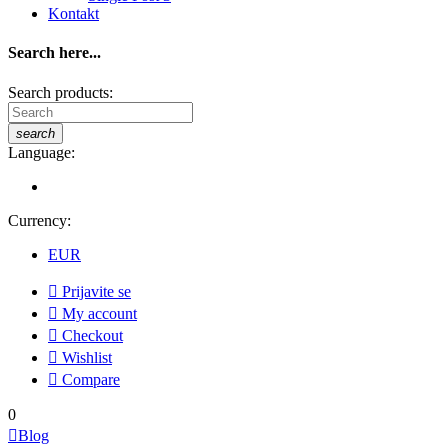
Kontakt
Search here...
Search products:
search
Language:
Currency:
EUR

Prijavite se

My account

Checkout

Wishlist

Compare
0

Blog