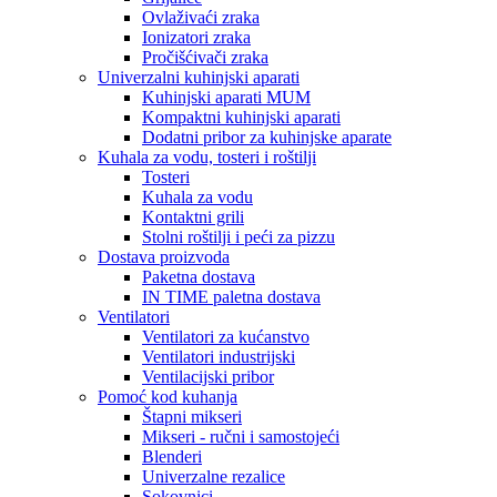
Ovlaživaći zraka
Ionizatori zraka
Pročišćivači zraka
Univerzalni kuhinjski aparati
Kuhinjski aparati MUM
Kompaktni kuhinjski aparati
Dodatni pribor za kuhinjske aparate
Kuhala za vodu, tosteri i roštilji
Tosteri
Kuhala za vodu
Kontaktni grili
Stolni roštilji i peći za pizzu
Dostava proizvoda
Paketna dostava
IN TIME paletna dostava
Ventilatori
Ventilatori za kućanstvo
Ventilatori industrijski
Ventilacijski pribor
Pomoć kod kuhanja
Štapni mikseri
Mikseri - ručni i samostojeći
Blenderi
Univerzalne rezalice
Sokovnici