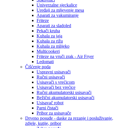
Univerzalne sjeckalice
Uređaji za mljevenje mesa
Aparati za vakumiranje
Friteze
Aparati za sladoled
Pekači kruha
Kuhala za jaja
Kuhala za rižu
Kuhala za mlijeko
Multicookeri
Friteze na vruči zrak - Air Fryer
Ledomati
Čišćenje poda
Uspravni usisavači
Ručni usisavači
Usisavači s vrećicom
Usisavači bez vrećice
Ručni akumulatorski usisavači
Bežični akumulatorski usisavači
Usisavač robot
Parni čistači
Pribor za usisavače
Drveno posuđe - daske za rezanje i posluživanje,
zdjele, kutije, pribor