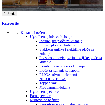

U redu
Kategorije
Kuhanje i pečenje
Ugradbene ploče za kuhanje
Indukcijske ploče za kuhanje
Plinske ploče za kuhanje
Staklokeramičke i električne ploče za
kuhanje
Invisacook nevidljive indukcijske ploče za
kuhanje
Kombinirane ploče za kuhanje
Ploče za kuhanje sa napom
ELICA odvodni elementi
NIKOLATESLA
Teppan yaki
Modularna indukcija
Ugradbene pećnice
Parne pećnice
Mikrovalne pećnice
Samostojeće mikrovalne pećnice