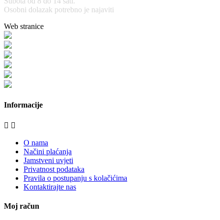
Subota od 8 do 14 sati.
Osobni dolazak potrebno je najaviti
Web stranice
www.stolarijamraz.com
www.stolarija-mraz.hr
bijela-tehnika.com.hr
bijela-tehnika.com.hr/miele-web-shop/
bijela-tehnika.com.hr/bora/
moje-kuhinje.hr
Informacije


O nama
Načini plaćanja
Jamstveni uvjeti
Privatnost podataka
Pravila o postupanju s kolačićima
Kontaktirajte nas
Moj račun