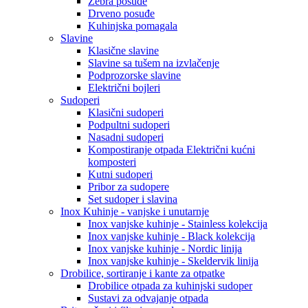
Zebra posuđe
Drveno posuđe
Kuhinjska pomagala
Slavine
Klasične slavine
Slavine sa tušem na izvlačenje
Podprozorske slavine
Električni bojleri
Sudoperi
Klasični sudoperi
Podpultni sudoperi
Nasadni sudoperi
Kompostiranje otpada Električni kućni
komposteri
Kutni sudoperi
Pribor za sudopere
Set sudoper i slavina
Inox Kuhinje - vanjske i unutarnje
Inox vanjske kuhinje - Stainless kolekcija
Inox vanjske kuhinje - Black kolekcija
Inox vanjske kuhinje - Nordic linija
Inox vanjske kuhinje - Skeldervik linija
Drobilice, sortiranje i kante za otpatke
Drobilice otpada za kuhinjski sudoper
Sustavi za odvajanje otpada