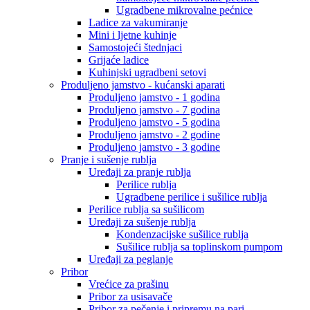
Ugradbene mikrovalne pećnice
Ladice za vakumiranje
Mini i ljetne kuhinje
Samostojeći štednjaci
Grijaće ladice
Kuhinjski ugradbeni setovi
Produljeno jamstvo - kućanski aparati
Produljeno jamstvo - 1 godina
Produljeno jamstvo - 7 godina
Produljeno jamstvo - 5 godina
Produljeno jamstvo - 2 godine
Produljeno jamstvo - 3 godine
Pranje i sušenje rublja
Uređaji za pranje rublja
Perilice rublja
Ugradbene perilice i sušilice rublja
Perilice rublja sa sušilicom
Uređaji za sušenje rublja
Kondenzacijske sušilice rublja
Sušilice rublja sa toplinskom pumpom
Uređaji za peglanje
Pribor
Vrećice za prašinu
Pribor za usisavače
Pribor za pečenje i pripremu na pari