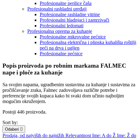
Profesionalne perilice čaša
Profesionalni rashladni uređaji
Profesionalne rashladne vitrine
Profesionalni hladnjaci i zamrzivači
Profesionalni ledomati
Profesionalna oprema za kuhanje
Profesionalne mikrovalne pećnice
Profesionalna električna i plinska kuhališta roštilji
peći na drva i ugljen
Profesionalne pećnice
Popis proizvoda po robnim markama FALMEC
nape i ploče za kuhanje
Sa svojim napama, ugradbenim sustavima za kuhanje i sustavima za
pročišćavanje zraka, Falmec zadovoljava različite potrebe i
preferencije svojih kupaca kako bi svaki dom učinio najboljim
mogućim okruženjem.
Postoji 446 proizvoda.
Sort by:
Odaberi

Prodaja, od najviših do najnižih
Relevantnost
Ime: A do Ž
Ime: Ž do