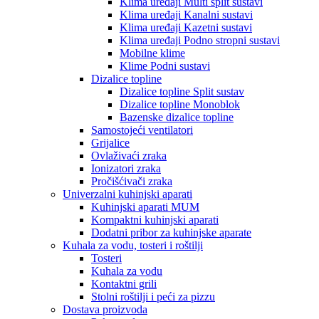
Klima uređaji Multi split sustavi
Klima uređaji Kanalni sustavi
Klima uređaji Kazetni sustavi
Klima uređaji Podno stropni sustavi
Mobilne klime
Klime Podni sustavi
Dizalice topline
Dizalice topline Split sustav
Dizalice topline Monoblok
Bazenske dizalice topline
Samostojeći ventilatori
Grijalice
Ovlaživaći zraka
Ionizatori zraka
Pročišćivači zraka
Univerzalni kuhinjski aparati
Kuhinjski aparati MUM
Kompaktni kuhinjski aparati
Dodatni pribor za kuhinjske aparate
Kuhala za vodu, tosteri i roštilji
Tosteri
Kuhala za vodu
Kontaktni grili
Stolni roštilji i peći za pizzu
Dostava proizvoda