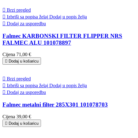

Brzi pregled

Izbriši sa popisa želaj
Dodaj u popis želja

Dodaj za usporedbu
Falmec KARBONSKI FILTER FLIPPER NRS
FALMEC ALU 101078897
Cijena
71,00 €

Dodaj u košaricu

Brzi pregled

Izbriši sa popisa želaj
Dodaj u popis želja

Dodaj za usporedbu
Falmec metalni filter 285X301 101078703
Cijena
39,00 €

Dodaj u košaricu