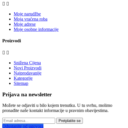


Moje narudžbe
Moja vraćena roba
Moje adrese
Moje osobne informacije
Proizvodi


Snižena Cijena
Novi Proizvodi
Najprodavanije
Kategorije
Sitemap
Prijava na newsletter
Možete se odjaviti u bilo kojem trenutku. U tu svrhu, molimo
pronađite naše kontakt informacije u pravnim obavijestima.
Pretplatite se
Odustanite od ugovora