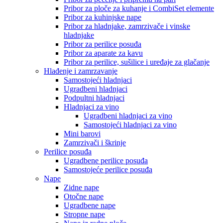
Pribor za ploče za kuhanje i CombiSet elemente
Pribor za kuhinjske nape
Pribor za hladnjake, zamrzivače i vinske
hladnjake
Pribor za perilice posuđa
Pribor za aparate za kavu
Pribor za perilice, sušilice i uređaje za glačanje
Hlađenje i zamrzavanje
Samostojeći hladnjaci
Ugradbeni hladnjaci
Podpultni hladnjaci
Hladnjaci za vino
Ugradbeni hladnjaci za vino
Samostojeći hladnjaci za vino
Mini barovi
Zamrzivači i škrinje
Perilice posuđa
Ugradbene perilice posuđa
Samostojeće perilice posuđa
Nape
Zidne nape
Otočne nape
Ugradbene nape
Stropne nape