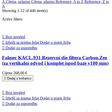
A
Cijena, uzlazno
Cijena, silazno
Reference, A to Z
Reference, Z to
A
Showing 1-12 of 446 item(s)
Active filters

Brzi pregled

Izbriši sa popisa želaj
Dodaj u popis želja

Dodaj za usporedbu
Falmec KACL.931 Rezervni dio filtera Carbon.Zeo
(za vertikalni odvod i komplet ispod baze v100 mm)
Cijena
268,00 €

Dodaj u košaricu

Brzi pregled

Izbriši sa popisa želaj
Dodaj u popis želja

Dodaj za usporedbu