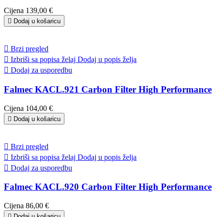
Cijena
139,00 €

Dodaj u košaricu

Brzi pregled

Izbriši sa popisa želaj
Dodaj u popis želja

Dodaj za usporedbu
Falmec KACL.921 Carbon Filter High Performance
Cijena
104,00 €

Dodaj u košaricu

Brzi pregled

Izbriši sa popisa želaj
Dodaj u popis želja

Dodaj za usporedbu
Falmec KACL.920 Carbon Filter High Performance
Cijena
86,00 €

Dodaj u košaricu