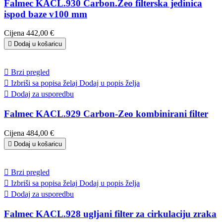
Falmec KACL.930 Carbon.Zeo filterska jedinica
ispod baze v100 mm
Cijena
442,00 €

Dodaj u košaricu

Brzi pregled

Izbriši sa popisa želaj
Dodaj u popis želja

Dodaj za usporedbu
Falmec KACL.929 Carbon-Zeo kombinirani filter
Cijena
484,00 €

Dodaj u košaricu

Brzi pregled

Izbriši sa popisa želaj
Dodaj u popis želja

Dodaj za usporedbu
Falmec KACL.928 ugljani filter za cirkulaciju zraka