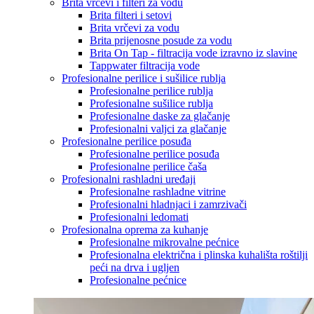
Brita vrčevi i filteri za vodu
Brita filteri i setovi
Brita vrčevi za vodu
Brita prijenosne posude za vodu
Brita On Tap - filtracija vode izravno iz slavine
Tappwater filtracija vode
Profesionalne perilice i sušilice rublja
Profesionalne perilice rublja
Profesionalne sušilice rublja
Profesionalne daske za glačanje
Profesionalni valjci za glačanje
Profesionalne perilice posuđa
Profesionalne perilice posuđa
Profesionalne perilice čaša
Profesionalni rashladni uređaji
Profesionalne rashladne vitrine
Profesionalni hladnjaci i zamrzivači
Profesionalni ledomati
Profesionalna oprema za kuhanje
Profesionalne mikrovalne pećnice
Profesionalna električna i plinska kuhališta roštilji
peći na drva i ugljen
Profesionalne pećnice