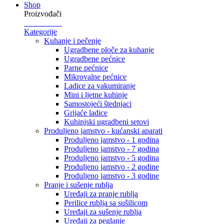
Shop
Proizvođači
Kategorije
Kuhanje i pečenje
Ugradbene ploče za kuhanje
Ugradbene pećnice
Parne pećnice
Mikrovalne pećnice
Ladice za vakumiranje
Mini i ljetne kuhinje
Samostojeći štednjaci
Grijaće ladice
Kuhinjski ugradbeni setovi
Produljeno jamstvo - kućanski aparati
Produljeno jamstvo - 1 godina
Produljeno jamstvo - 7 godina
Produljeno jamstvo - 5 godina
Produljeno jamstvo - 2 godine
Produljeno jamstvo - 3 godine
Pranje i sušenje rublja
Uređaji za pranje rublja
Perilice rublja sa sušilicom
Uređaji za sušenje rublja
Uređaji za peglanje