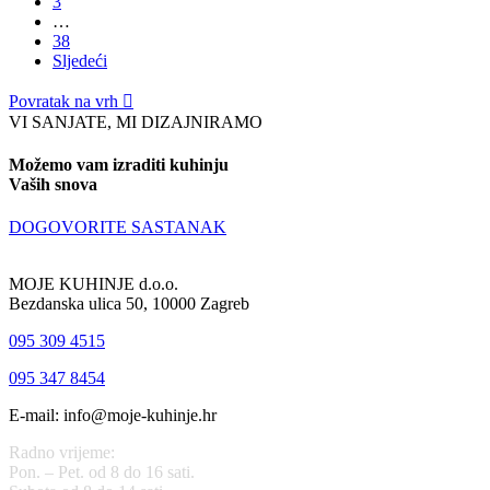
3
…
38
Sljedeći
Povratak na vrh

VI SANJATE, MI DIZAJNIRAMO
Možemo vam izraditi kuhinju
Vaših snova
DOGOVORITE SASTANAK
MOJE KUHINJE d.o.o.
Bezdanska ulica 50, 10000 Zagreb
095 309 4515
095 347 8454
E-mail: info@moje-kuhinje.hr
Radno vrijeme:
Pon. – Pet. od 8 do 16 sati.