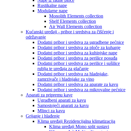
Nape iz radne ploče
Rustikalne nape
Modularne nape
Monolith Elements collection
Shelf Elements collection
Air Wall Elements collection
Kućanski uređaji - pribor i sredstva za čišćenje i
održavanje
Dodatni pribor i sredstva za ugradbene pećnice
Dodatni pribor i sredstva za ploče za kuhanje
Dodatni pribor i sredstva za kuhinjske nape
Dodatni pribor i sredstva za perilice posuđa
Dodatni pribor i sredstva za perilice i sušilice
rublja te uređaja za glačanje
Dodatni pribor i sredstva za hladnjake,
zamrzivače i hladnjake za vino
Dodatni pribor i sredstva za aparate za kavu
Dodatni pribor i sredstva za mikrovalne pećnice
Aparati za pripremu kave
Ugradbeni aparati za kavu
Samostojeći aparati za kavu
Mlinci za kavu
Grijanje i hlađenje
Klima uređaji Rezidencijalna klimatizacija
Klima uređaji Mono split sustavi