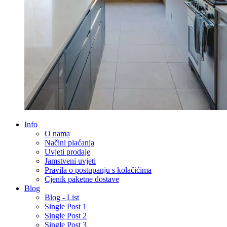
Info
O nama
Načini plaćanja
Uvjeti prodaje
Jamstveni uvjeti
Pravila o postupanju s kolačićima
Cjenik paketne dostave
Blog
Blog - List
Single Post 1
Single Post 2
Single Post 3