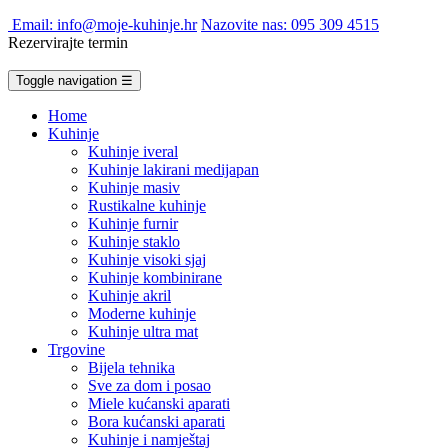
Email: info@moje-kuhinje.hr
Nazovite nas: 095 309 4515
Rezervirajte termin
Toggle navigation
☰
Home
Kuhinje
Kuhinje iveral
Kuhinje lakirani medijapan
Kuhinje masiv
Rustikalne kuhinje
Kuhinje furnir
Kuhinje staklo
Kuhinje visoki sjaj
Kuhinje kombinirane
Kuhinje akril
Moderne kuhinje
Kuhinje ultra mat
Trgovine
Bijela tehnika
Sve za dom i posao
Miele kućanski aparati
Bora kućanski aparati
Kuhinje i namještaj