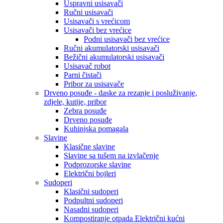
Uspravni usisavači
Ručni usisavači
Usisavači s vrećicom
Usisavači bez vrećice
Podni usisavači bez vrećice
Ručni akumulatorski usisavači
Bežični akumulatorski usisavači
Usisavač robot
Parni čistači
Pribor za usisavače
Drveno posuđe - daske za rezanje i posluživanje,
zdjele, kutije, pribor
Zebra posuđe
Drveno posuđe
Kuhinjska pomagala
Slavine
Klasične slavine
Slavine sa tušem na izvlačenje
Podprozorske slavine
Električni bojleri
Sudoperi
Klasični sudoperi
Podpultni sudoperi
Nasadni sudoperi
Kompostiranje otpada Električni kućni