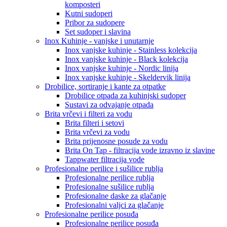
komposteri
Kutni sudoperi
Pribor za sudopere
Set sudoper i slavina
Inox Kuhinje - vanjske i unutarnje
Inox vanjske kuhinje - Stainless kolekcija
Inox vanjske kuhinje - Black kolekcija
Inox vanjske kuhinje - Nordic linija
Inox vanjske kuhinje - Skeldervik linija
Drobilice, sortiranje i kante za otpatke
Drobilice otpada za kuhinjski sudoper
Sustavi za odvajanje otpada
Brita vrčevi i filteri za vodu
Brita filteri i setovi
Brita vrčevi za vodu
Brita prijenosne posude za vodu
Brita On Tap - filtracija vode izravno iz slavine
Tappwater filtracija vode
Profesionalne perilice i sušilice rublja
Profesionalne perilice rublja
Profesionalne sušilice rublja
Profesionalne daske za glačanje
Profesionalni valjci za glačanje
Profesionalne perilice posuđa
Profesionalne perilice posuđa