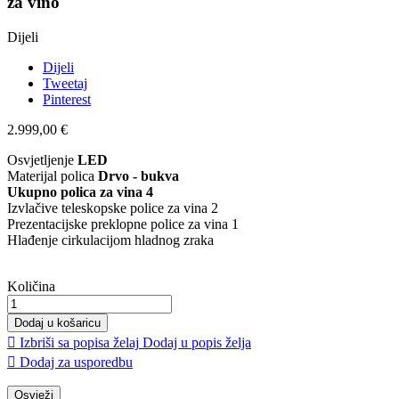
za vino
Dijeli
Dijeli
Tweetaj
Pinterest
2.999,00 €
Osvjetljenje
LED
Materijal polica
Drvo - bukva
Ukupno polica za vina 4
Izvlačive teleskopske police za vina 2
Prezentacijske preklopne police za vina 1
Hlađenje cirkulacijom hladnog zraka
Količina
Dodaj u košaricu

Izbriši sa popisa želaj
Dodaj u popis želja

Dodaj za usporedbu