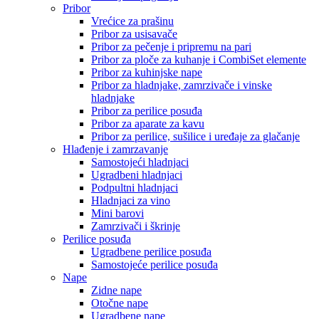
Pribor
Vrećice za prašinu
Pribor za usisavače
Pribor za pečenje i pripremu na pari
Pribor za ploče za kuhanje i CombiSet elemente
Pribor za kuhinjske nape
Pribor za hladnjake, zamrzivače i vinske
hladnjake
Pribor za perilice posuđa
Pribor za aparate za kavu
Pribor za perilice, sušilice i uređaje za glačanje
Hlađenje i zamrzavanje
Samostojeći hladnjaci
Ugradbeni hladnjaci
Podpultni hladnjaci
Hladnjaci za vino
Mini barovi
Zamrzivači i škrinje
Perilice posuđa
Ugradbene perilice posuđa
Samostojeće perilice posuđa
Nape
Zidne nape
Otočne nape
Ugradbene nape