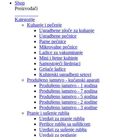
Shop
Proizvođači
Kategorije
Kuhanje i pečenje
Ugradbene ploče za kuhanje
Ugradbene pećnice
Parne pećnice
Mikrovalne pećnice
Ladice za vakumiranje
Mini i ljetne kuhinje
Samostojeći štednjaci
Grijaće ladice
Kuhinjski ugradbeni setovi
Produljeno jamstvo - kućanski aparati
Produljeno jamstvo - 1 godina
Produljeno jamstvo - 7 godina
Produljeno jamstvo - 5 godina
Produljeno jamstvo - 2 godine
Produljeno jamstvo - 3 godine
Pranje i sušenje rublja
Uređaji za pranje rublja
Perilice rublja sa sušilicom
Uređaji za sušenje rublja
Uređaji za peglanje