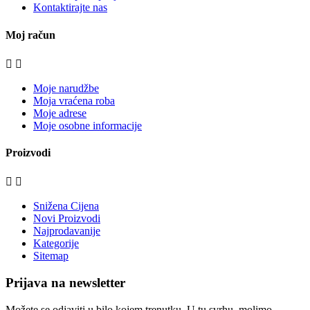
Kontaktirajte nas
Moj račun


Moje narudžbe
Moja vraćena roba
Moje adrese
Moje osobne informacije
Proizvodi


Snižena Cijena
Novi Proizvodi
Najprodavanije
Kategorije
Sitemap
Prijava na newsletter
Možete se odjaviti u bilo kojem trenutku. U tu svrhu, molimo