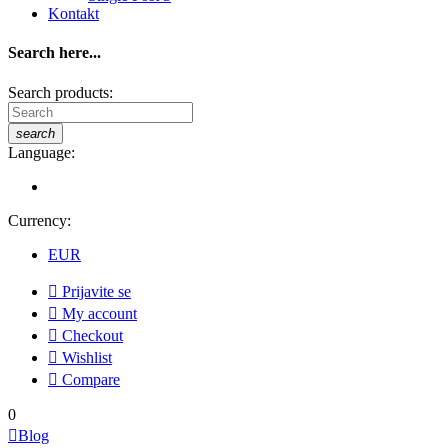
Kontakt
Search here...
Search products:
search
Language:
Currency:
EUR

Prijavite se

My account

Checkout

Wishlist

Compare
0

Blog