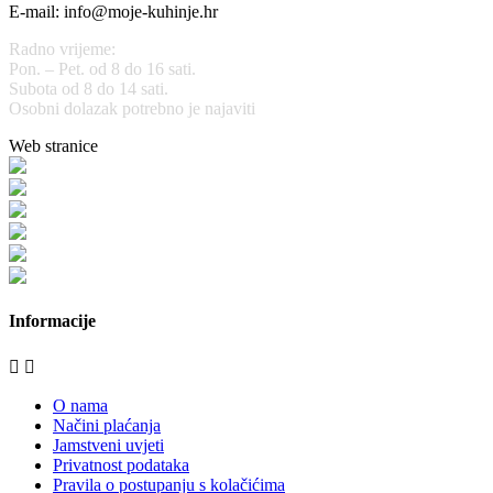
E-mail: info@moje-kuhinje.hr
Radno vrijeme:
Pon. – Pet. od 8 do 16 sati.
Subota od 8 do 14 sati.
Osobni dolazak potrebno je najaviti
Web stranice
www.stolarijamraz.com
www.stolarija-mraz.hr
bijela-tehnika.com.hr
bijela-tehnika.com.hr/miele-web-shop/
bijela-tehnika.com.hr/bora/
moje-kuhinje.hr
Informacije


O nama
Načini plaćanja
Jamstveni uvjeti
Privatnost podataka
Pravila o postupanju s kolačićima