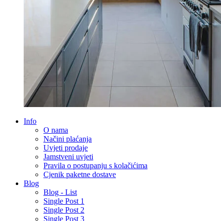
Info
O nama
Načini plaćanja
Uvjeti prodaje
Jamstveni uvjeti
Pravila o postupanju s kolačićima
Cjenik paketne dostave
Blog
Blog - List
Single Post 1
Single Post 2
Single Post 3