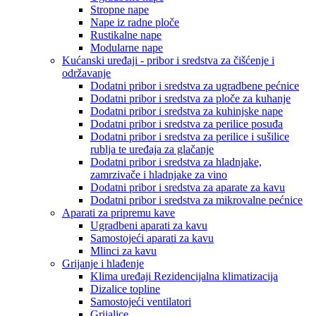
Stropne nape
Nape iz radne ploče
Rustikalne nape
Modularne nape
Kućanski uređaji - pribor i sredstva za čišćenje i
održavanje
Dodatni pribor i sredstva za ugradbene pećnice
Dodatni pribor i sredstva za ploče za kuhanje
Dodatni pribor i sredstva za kuhinjske nape
Dodatni pribor i sredstva za perilice posuđa
Dodatni pribor i sredstva za perilice i sušilice
rublja te uređaja za glačanje
Dodatni pribor i sredstva za hladnjake,
zamrzivače i hladnjake za vino
Dodatni pribor i sredstva za aparate za kavu
Dodatni pribor i sredstva za mikrovalne pećnice
Aparati za pripremu kave
Ugradbeni aparati za kavu
Samostojeći aparati za kavu
Mlinci za kavu
Grijanje i hlađenje
Klima uređaji Rezidencijalna klimatizacija
Dizalice topline
Samostojeći ventilatori
Grijalice