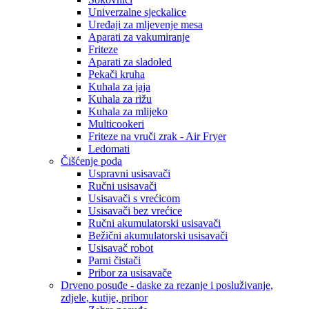
Univerzalne sjeckalice
Uređaji za mljevenje mesa
Aparati za vakumiranje
Friteze
Aparati za sladoled
Pekači kruha
Kuhala za jaja
Kuhala za rižu
Kuhala za mlijeko
Multicookeri
Friteze na vruči zrak - Air Fryer
Ledomati
Čišćenje poda
Uspravni usisavači
Ručni usisavači
Usisavači s vrećicom
Usisavači bez vrećice
Ručni akumulatorski usisavači
Bežični akumulatorski usisavači
Usisavač robot
Parni čistači
Pribor za usisavače
Drveno posuđe - daske za rezanje i posluživanje,
zdjele, kutije, pribor