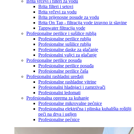
Brita vrčevi i filteri za vodu
Brita filteri i setovi
Brita vrčevi za vodu
Brita prijenosne posude za vodu
Brita On Tap - filtracija vode izravno iz slavine
Tappwater filtracija vode
Profesionalne perilice i sušilice rublja
Profesionalne perilice rublja
Profesionalne sušilice rublja
Profesionalne daske za glačanje
Profesionalni valjci za glačanje
Profesionalne perilice posuđa
Profesionalne perilice posuđa
Profesionalne perilice čaša
Profesionalni rashladni uređaji
Profesionalne rashladne vitrine
Profesionalni hladnjaci i zamrzivači
Profesionalni ledomati
Profesionalna oprema za kuhanje
Profesionalne mikrovalne pećnice
Profesionalna električna i plinska kuhališta roštilji
peći na drva i ugljen
Profesionalne pećnice