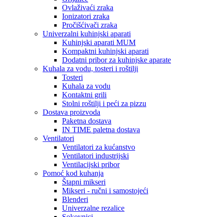
Ovlaživaći zraka
Ionizatori zraka
Pročišćivači zraka
Univerzalni kuhinjski aparati
Kuhinjski aparati MUM
Kompaktni kuhinjski aparati
Dodatni pribor za kuhinjske aparate
Kuhala za vodu, tosteri i roštilji
Tosteri
Kuhala za vodu
Kontaktni grili
Stolni roštilji i peći za pizzu
Dostava proizvoda
Paketna dostava
IN TIME paletna dostava
Ventilatori
Ventilatori za kućanstvo
Ventilatori industrijski
Ventilacijski pribor
Pomoć kod kuhanja
Štapni mikseri
Mikseri - ručni i samostojeći
Blenderi
Univerzalne rezalice
Sokovnici