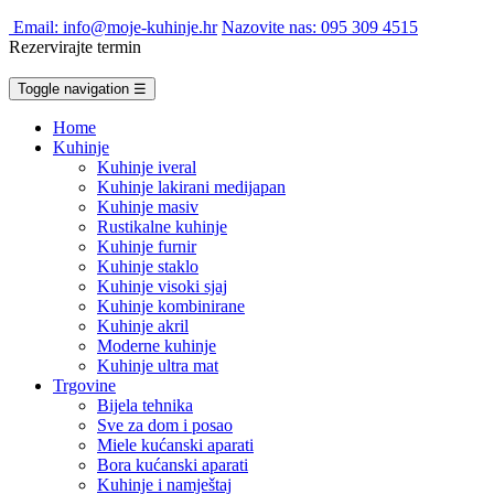
Email: info@moje-kuhinje.hr
Nazovite nas: 095 309 4515
Rezervirajte termin
Toggle navigation
☰
Home
Kuhinje
Kuhinje iveral
Kuhinje lakirani medijapan
Kuhinje masiv
Rustikalne kuhinje
Kuhinje furnir
Kuhinje staklo
Kuhinje visoki sjaj
Kuhinje kombinirane
Kuhinje akril
Moderne kuhinje
Kuhinje ultra mat
Trgovine
Bijela tehnika
Sve za dom i posao
Miele kućanski aparati
Bora kućanski aparati
Kuhinje i namještaj