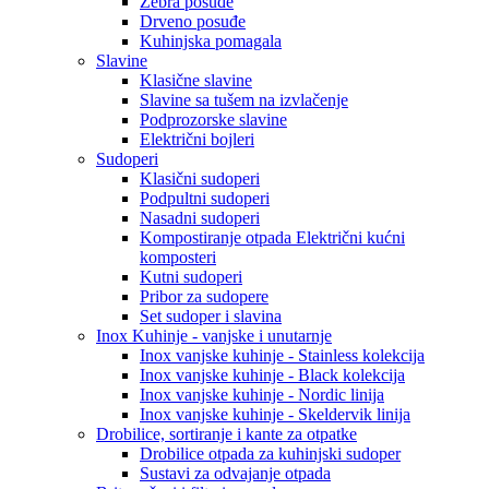
Zebra posuđe
Drveno posuđe
Kuhinjska pomagala
Slavine
Klasične slavine
Slavine sa tušem na izvlačenje
Podprozorske slavine
Električni bojleri
Sudoperi
Klasični sudoperi
Podpultni sudoperi
Nasadni sudoperi
Kompostiranje otpada Električni kućni
komposteri
Kutni sudoperi
Pribor za sudopere
Set sudoper i slavina
Inox Kuhinje - vanjske i unutarnje
Inox vanjske kuhinje - Stainless kolekcija
Inox vanjske kuhinje - Black kolekcija
Inox vanjske kuhinje - Nordic linija
Inox vanjske kuhinje - Skeldervik linija
Drobilice, sortiranje i kante za otpatke
Drobilice otpada za kuhinjski sudoper
Sustavi za odvajanje otpada