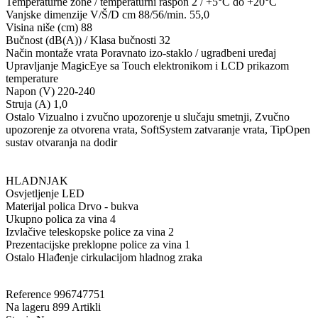
Temperaturne zone / temperaturni raspon 2 / +5°C do +20°C
Vanjske dimenzije V/Š/D cm 88/56/min. 55,0
Visina niše (cm) 88
Bučnost (dB(A)) / Klasa bučnosti 32
Način montaže vrata Poravnato izo-staklo / ugradbeni uređaj
Upravljanje MagicEye sa Touch elektronikom i LCD prikazom
temperature
Napon (V) 220-240
Struja (A) 1,0
Ostalo Vizualno i zvučno upozorenje u slučaju smetnji, Zvučno
upozorenje za otvorena vrata, SoftSystem zatvaranje vrata, TipOpen
sustav otvaranja na dodir
HLADNJAK
Osvjetljenje LED
Materijal polica Drvo - bukva
Ukupno polica za vina 4
Izvlačive teleskopske police za vina 2
Prezentacijske preklopne police za vina 1
Ostalo Hlađenje cirkulacijom hladnog zraka
Reference
996747751
Na lageru
899 Artikli