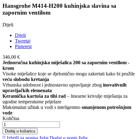
Hansgrohe M414-H200 kuhinjska slavina sa
zapornim ventilom
Dijeli
Dijeli
Tweetaj
Pinterest
346,00 €
Jednoručna kuhinjska miješalica 200 sa zapornim ventilom -
krom
Visoke miješalice koje se djelomično mogu zakretati kako bi pružile
veću slobodu kretanja
Vrhunska udobnost i jednostavno upravljanje zbog
inovativnih
upravljačkih elemenata
Keramička kartuša za tihi rad
– linearne krivulje miješanja za
ugodne temperaturne prijelaze
Maksimalan užitak u vodi s inteligentno
smanjenom potrošnjom
vode
Količina
Dodaj u košaricu

Izbriši sa popisa želaj
Dodaj u popis želja