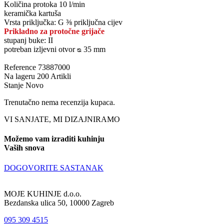
Količina protoka 10 l/min
keramička kartuša
Vrsta priključka: G ⅜ priključna cijev
Prikladno za protočne grijače
stupanj buke: II
potreban izljevni otvor ᴓ 35 mm
Reference
73887000
Na lageru
200 Artikli
Stanje
Novo
Trenutačno nema recenzija kupaca.
VI SANJATE, MI DIZAJNIRAMO
Možemo vam izraditi kuhinju
Vaših snova
DOGOVORITE SASTANAK
MOJE KUHINJE d.o.o.
Bezdanska ulica 50, 10000 Zagreb
095 309 4515