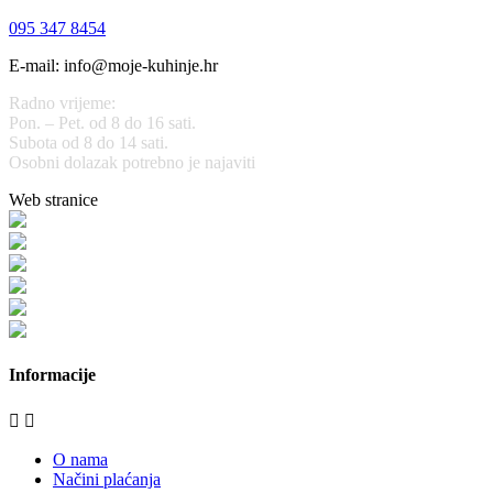
095 347 8454
E-mail: info@moje-kuhinje.hr
Radno vrijeme:
Pon. – Pet. od 8 do 16 sati.
Subota od 8 do 14 sati.
Osobni dolazak potrebno je najaviti
Web stranice
www.stolarijamraz.com
www.stolarija-mraz.hr
bijela-tehnika.com.hr
bijela-tehnika.com.hr/miele-web-shop/
bijela-tehnika.com.hr/bora/
moje-kuhinje.hr
Informacije


O nama
Načini plaćanja