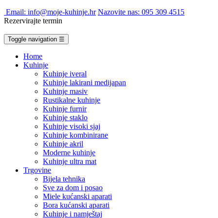
Email: info@moje-kuhinje.hr
Nazovite nas: 095 309 4515
Rezervirajte termin
Toggle navigation
☰
Home
Kuhinje
Kuhinje iveral
Kuhinje lakirani medijapan
Kuhinje masiv
Rustikalne kuhinje
Kuhinje furnir
Kuhinje staklo
Kuhinje visoki sjaj
Kuhinje kombinirane
Kuhinje akril
Moderne kuhinje
Kuhinje ultra mat
Trgovine
Bijela tehnika
Sve za dom i posao
Miele kućanski aparati
Bora kućanski aparati
Kuhinje i namještaj