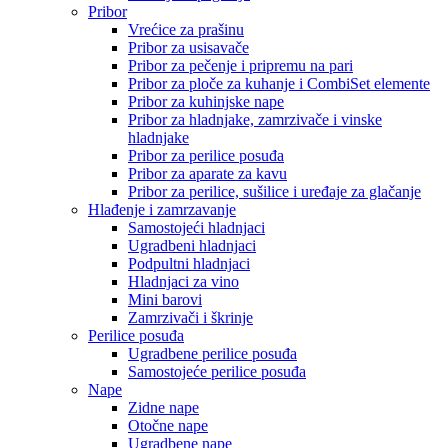
Pribor
Vrećice za prašinu
Pribor za usisavače
Pribor za pečenje i pripremu na pari
Pribor za ploče za kuhanje i CombiSet elemente
Pribor za kuhinjske nape
Pribor za hladnjake, zamrzivače i vinske
hladnjake
Pribor za perilice posuđa
Pribor za aparate za kavu
Pribor za perilice, sušilice i uređaje za glačanje
Hlađenje i zamrzavanje
Samostojeći hladnjaci
Ugradbeni hladnjaci
Podpultni hladnjaci
Hladnjaci za vino
Mini barovi
Zamrzivači i škrinje
Perilice posuđa
Ugradbene perilice posuđa
Samostojeće perilice posuđa
Nape
Zidne nape
Otočne nape
Ugradbene nape