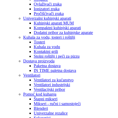
Ovlaživaći zraka
Ionizatori zraka
Pročišćivači zraka
Univerzalni kuhinjski aparati
Kuhinjski aparati MUM
Kompaktni kuhinjski aparati
Dodatni pribor za kuhinjske aparate
Kuhala za vodu, tosteri i roštilji
Tosteri
Kuhala za vodu
Kontaktni grili
Stolni roštilji i peći za pizzu
Dostava proizvoda
Paketna dostava
IN TIME paletna dostava
Ventilatori
Ventilatori za kućanstvo
Ventilatori industrijski
Ventilacijski pribor
Pomoć kod kuhanja
Štapni mikseri
Mikseri - ručni i samostojeći
Blenderi
Univerzalne rezalice
Sokovnici