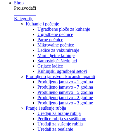
Shop
Proizvođači
Kategorije
Kuhanje i pečenje
Ugradbene ploče za kuhanje
Ugradbene pećnice
Parne pećnice
Mikrovalne pećnice
Ladice za vakumiranje
Mini i ljetne kuhinje
Samostojeći štednjaci
Grijaće ladice
Kuhinjski ugradbeni setovi
Produljeno jamstvo - kućanski aparati
Produljeno jamstvo - 1 godina
Produljeno jamstvo - 7 godina
Produljeno jamstvo - 5 godina
Produljeno jamstvo - 2 godine
Produljeno jamstvo - 3 godine
Pranje i sušenje rublja
Uređaji za pranje rublja
Perilice rublja sa sušilicom
Uređaji za sušenje rublja
Uređaji za peglanje