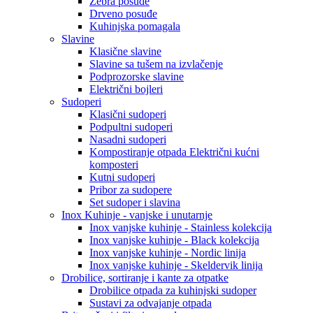
Zebra posuđe
Drveno posuđe
Kuhinjska pomagala
Slavine
Klasične slavine
Slavine sa tušem na izvlačenje
Podprozorske slavine
Električni bojleri
Sudoperi
Klasični sudoperi
Podpultni sudoperi
Nasadni sudoperi
Kompostiranje otpada Električni kućni
komposteri
Kutni sudoperi
Pribor za sudopere
Set sudoper i slavina
Inox Kuhinje - vanjske i unutarnje
Inox vanjske kuhinje - Stainless kolekcija
Inox vanjske kuhinje - Black kolekcija
Inox vanjske kuhinje - Nordic linija
Inox vanjske kuhinje - Skeldervik linija
Drobilice, sortiranje i kante za otpatke
Drobilice otpada za kuhinjski sudoper
Sustavi za odvajanje otpada