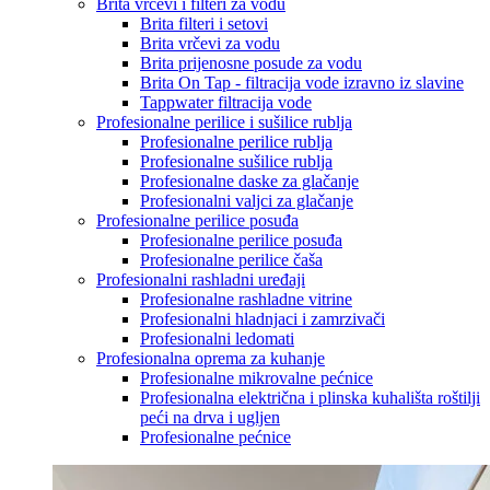
Brita vrčevi i filteri za vodu
Brita filteri i setovi
Brita vrčevi za vodu
Brita prijenosne posude za vodu
Brita On Tap - filtracija vode izravno iz slavine
Tappwater filtracija vode
Profesionalne perilice i sušilice rublja
Profesionalne perilice rublja
Profesionalne sušilice rublja
Profesionalne daske za glačanje
Profesionalni valjci za glačanje
Profesionalne perilice posuđa
Profesionalne perilice posuđa
Profesionalne perilice čaša
Profesionalni rashladni uređaji
Profesionalne rashladne vitrine
Profesionalni hladnjaci i zamrzivači
Profesionalni ledomati
Profesionalna oprema za kuhanje
Profesionalne mikrovalne pećnice
Profesionalna električna i plinska kuhališta roštilji
peći na drva i ugljen
Profesionalne pećnice