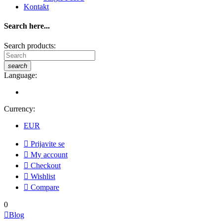
Kontakt
Search here...
Search products:
search
Language:
Currency:
EUR

Prijavite se

My account

Checkout

Wishlist

Compare
0

Blog