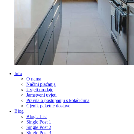
Info
O nama
Načini plaćanja
Uvjeti prodaje
Jamstveni uvjeti
Pravila o postupanju s kolačićima
Cjenik paketne dostave
Blog
Blog - List
Single Post 1
Single Post 2
Single Post 3