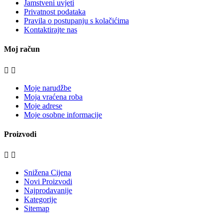
Jamstveni uvjeti
Privatnost podataka
Pravila o postupanju s kolačićima
Kontaktirajte nas
Moj račun


Moje narudžbe
Moja vraćena roba
Moje adrese
Moje osobne informacije
Proizvodi


Snižena Cijena
Novi Proizvodi
Najprodavanije
Kategorije
Sitemap