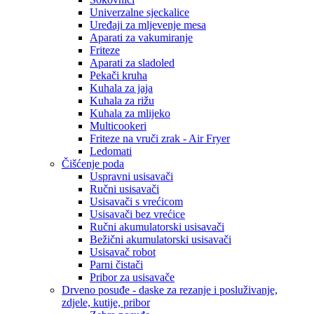
Univerzalne sjeckalice
Uređaji za mljevenje mesa
Aparati za vakumiranje
Friteze
Aparati za sladoled
Pekači kruha
Kuhala za jaja
Kuhala za rižu
Kuhala za mlijeko
Multicookeri
Friteze na vruči zrak - Air Fryer
Ledomati
Čišćenje poda
Uspravni usisavači
Ručni usisavači
Usisavači s vrećicom
Usisavači bez vrećice
Ručni akumulatorski usisavači
Bežični akumulatorski usisavači
Usisavač robot
Parni čistači
Pribor za usisavače
Drveno posuđe - daske za rezanje i posluživanje,
zdjele, kutije, pribor