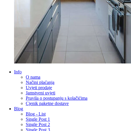
Info
O nama
Načini plaćanja
Uvjeti prodaje
Jamstveni uvjeti
Pravila o postupanju s kolačićima
Cjenik paketne dostave
Blog
Blog - List
Single Post 1
Single Post 2
Single Post 3