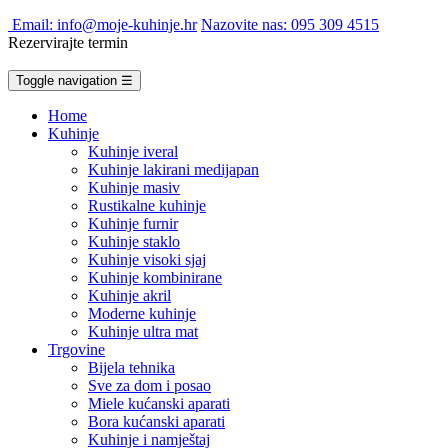
Email: info@moje-kuhinje.hr
Nazovite nas: 095 309 4515
Rezervirajte termin
Toggle navigation
☰
Home
Kuhinje
Kuhinje iveral
Kuhinje lakirani medijapan
Kuhinje masiv
Rustikalne kuhinje
Kuhinje furnir
Kuhinje staklo
Kuhinje visoki sjaj
Kuhinje kombinirane
Kuhinje akril
Moderne kuhinje
Kuhinje ultra mat
Trgovine
Bijela tehnika
Sve za dom i posao
Miele kućanski aparati
Bora kućanski aparati
Kuhinje i namještaj