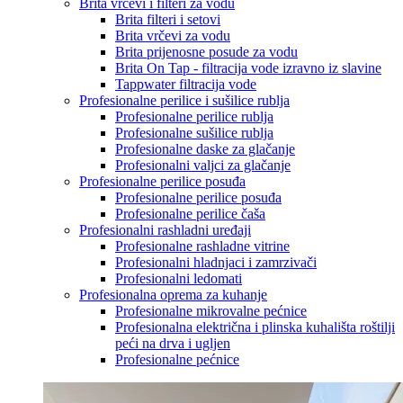
Brita vrčevi i filteri za vodu
Brita filteri i setovi
Brita vrčevi za vodu
Brita prijenosne posude za vodu
Brita On Tap - filtracija vode izravno iz slavine
Tappwater filtracija vode
Profesionalne perilice i sušilice rublja
Profesionalne perilice rublja
Profesionalne sušilice rublja
Profesionalne daske za glačanje
Profesionalni valjci za glačanje
Profesionalne perilice posuđa
Profesionalne perilice posuđa
Profesionalne perilice čaša
Profesionalni rashladni uređaji
Profesionalne rashladne vitrine
Profesionalni hladnjaci i zamrzivači
Profesionalni ledomati
Profesionalna oprema za kuhanje
Profesionalne mikrovalne pećnice
Profesionalna električna i plinska kuhališta roštilji
peći na drva i ugljen
Profesionalne pećnice