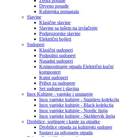
Zebra posuđe
Drveno posuđe
Kuhinjska pomagala
Slavine
Klasične slavine
Slavine sa tušem na izvlačenje
Podprozorske slavine
Električni bojleri
Sudoperi
Klasični sudoperi
Podpultni sudoperi
Nasadni sudoperi
Kompostiranje otpada Električni kućni
komposteri
Kutni sudoperi
Pribor za sudopere
Set sudoper i slavina
Inox Kuhinje - vanjske i unutarnje
Inox vanjske kuhinje - Stainless kolekcija
Inox vanjske kuhinje - Black kolekcija
Inox vanjske kuhinje - Nordic linija
Inox vanjske kuhinje - Skeldervik linija
Drobilice, sortiranje i kante za otpatke
Drobilice otpada za kuhinjski sudoper
Sustavi za odvajanje otpada