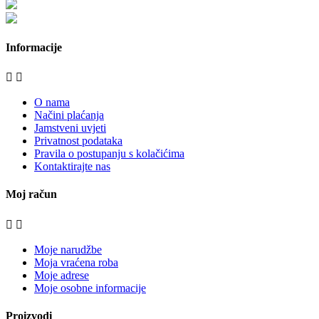
bijela-tehnika.com.hr/bora/
moje-kuhinje.hr
Informacije


O nama
Načini plaćanja
Jamstveni uvjeti
Privatnost podataka
Pravila o postupanju s kolačićima
Kontaktirajte nas
Moj račun


Moje narudžbe
Moja vraćena roba
Moje adrese
Moje osobne informacije
Proizvodi