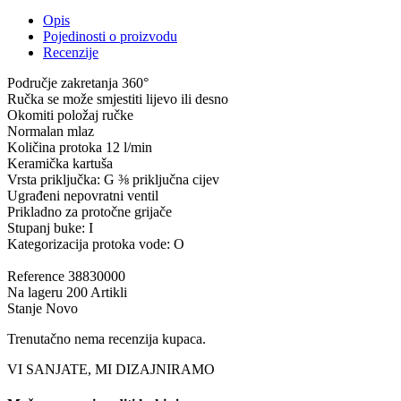
Opis
Pojedinosti o proizvodu
Recenzije
Područje zakretanja 360°
Ručka se može smjestiti lijevo ili desno
Okomiti položaj ručke
Normalan mlaz
Količina protoka 12 l/min
Keramička kartuša
Vrsta priključka: G ⅜ priključna cijev
Ugrađeni nepovratni ventil
Prikladno za protočne grijače
Stupanj buke: I
Kategorizacija protoka vode: O
Reference
38830000
Na lageru
200 Artikli
Stanje
Novo
Trenutačno nema recenzija kupaca.
VI SANJATE, MI DIZAJNIRAMO