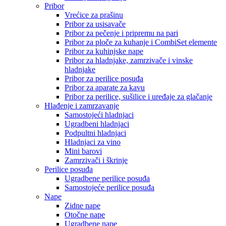
Pribor
Vrećice za prašinu
Pribor za usisavače
Pribor za pečenje i pripremu na pari
Pribor za ploče za kuhanje i CombiSet elemente
Pribor za kuhinjske nape
Pribor za hladnjake, zamrzivače i vinske
hladnjake
Pribor za perilice posuđa
Pribor za aparate za kavu
Pribor za perilice, sušilice i uređaje za glačanje
Hlađenje i zamrzavanje
Samostojeći hladnjaci
Ugradbeni hladnjaci
Podpultni hladnjaci
Hladnjaci za vino
Mini barovi
Zamrzivači i škrinje
Perilice posuđa
Ugradbene perilice posuđa
Samostojeće perilice posuđa
Nape
Zidne nape
Otočne nape
Ugradbene nape