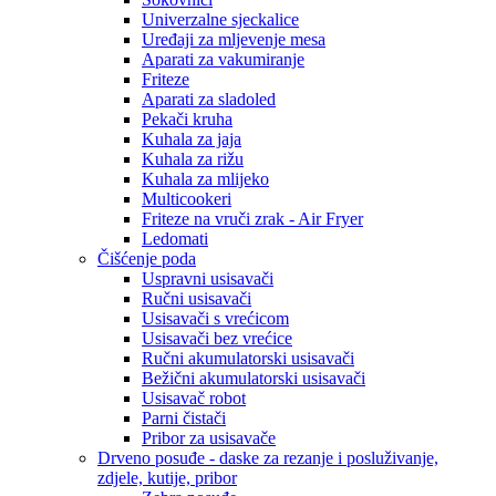
Univerzalne sjeckalice
Uređaji za mljevenje mesa
Aparati za vakumiranje
Friteze
Aparati za sladoled
Pekači kruha
Kuhala za jaja
Kuhala za rižu
Kuhala za mlijeko
Multicookeri
Friteze na vruči zrak - Air Fryer
Ledomati
Čišćenje poda
Uspravni usisavači
Ručni usisavači
Usisavači s vrećicom
Usisavači bez vrećice
Ručni akumulatorski usisavači
Bežični akumulatorski usisavači
Usisavač robot
Parni čistači
Pribor za usisavače
Drveno posuđe - daske za rezanje i posluživanje,
zdjele, kutije, pribor