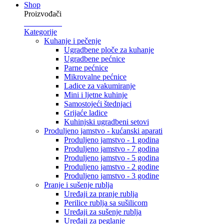
Shop
Proizvođači
Kategorije
Kuhanje i pečenje
Ugradbene ploče za kuhanje
Ugradbene pećnice
Parne pećnice
Mikrovalne pećnice
Ladice za vakumiranje
Mini i ljetne kuhinje
Samostojeći štednjaci
Grijaće ladice
Kuhinjski ugradbeni setovi
Produljeno jamstvo - kućanski aparati
Produljeno jamstvo - 1 godina
Produljeno jamstvo - 7 godina
Produljeno jamstvo - 5 godina
Produljeno jamstvo - 2 godine
Produljeno jamstvo - 3 godine
Pranje i sušenje rublja
Uređaji za pranje rublja
Perilice rublja sa sušilicom
Uređaji za sušenje rublja
Uređaji za peglanje