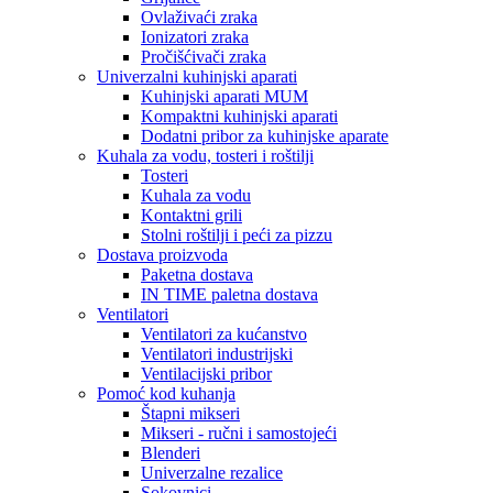
Ovlaživaći zraka
Ionizatori zraka
Pročišćivači zraka
Univerzalni kuhinjski aparati
Kuhinjski aparati MUM
Kompaktni kuhinjski aparati
Dodatni pribor za kuhinjske aparate
Kuhala za vodu, tosteri i roštilji
Tosteri
Kuhala za vodu
Kontaktni grili
Stolni roštilji i peći za pizzu
Dostava proizvoda
Paketna dostava
IN TIME paletna dostava
Ventilatori
Ventilatori za kućanstvo
Ventilatori industrijski
Ventilacijski pribor
Pomoć kod kuhanja
Štapni mikseri
Mikseri - ručni i samostojeći
Blenderi
Univerzalne rezalice
Sokovnici