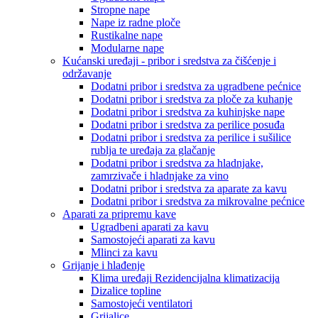
Stropne nape
Nape iz radne ploče
Rustikalne nape
Modularne nape
Kućanski uređaji - pribor i sredstva za čišćenje i
održavanje
Dodatni pribor i sredstva za ugradbene pećnice
Dodatni pribor i sredstva za ploče za kuhanje
Dodatni pribor i sredstva za kuhinjske nape
Dodatni pribor i sredstva za perilice posuđa
Dodatni pribor i sredstva za perilice i sušilice
rublja te uređaja za glačanje
Dodatni pribor i sredstva za hladnjake,
zamrzivače i hladnjake za vino
Dodatni pribor i sredstva za aparate za kavu
Dodatni pribor i sredstva za mikrovalne pećnice
Aparati za pripremu kave
Ugradbeni aparati za kavu
Samostojeći aparati za kavu
Mlinci za kavu
Grijanje i hlađenje
Klima uređaji Rezidencijalna klimatizacija
Dizalice topline
Samostojeći ventilatori
Grijalice