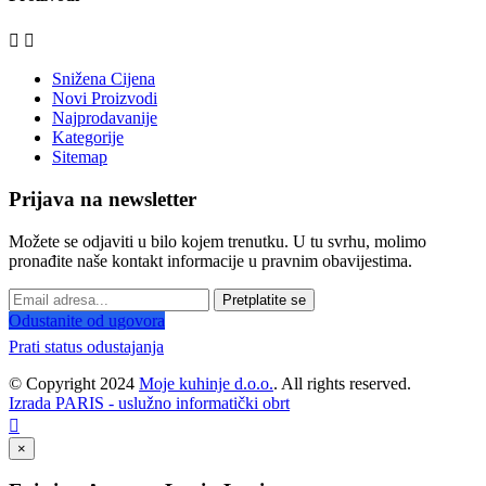


Snižena Cijena
Novi Proizvodi
Najprodavanije
Kategorije
Sitemap
Prijava na newsletter
Možete se odjaviti u bilo kojem trenutku. U tu svrhu, molimo
pronađite naše kontakt informacije u pravnim obavijestima.
Pretplatite se
Odustanite od ugovora
Prati status odustajanja
© Copyright 2024
Moje kuhinje d.o.o.
. All rights reserved.
Izrada PARIS - uslužno informatički obrt

×