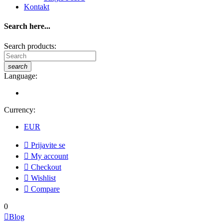
Kontakt
Search here...
Search products:
search
Language:
Currency:
EUR

Prijavite se

My account

Checkout

Wishlist

Compare
0

Blog