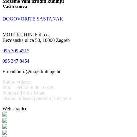
Možemo vam izraditi kuhinju
Vaših snova
DOGOVORITE SASTANAK
MOJE KUHINJE d.o.o.
Bezdanska ulica 50, 10000 Zagreb
095 309 4515
095 347 8454
E-mail: info@moje-kuhinje.hr
Radno vrijeme:
Pon. – Pet. od 8 do 16 sati.
Subota od 8 do 14 sati.
Osobni dolazak potrebno je najaviti
Web stranice
www.stolarijamraz.com
www.stolarija-mraz.hr
bijela-tehnika.com.hr
bijela-tehnika.com.hr/miele-web-shop/