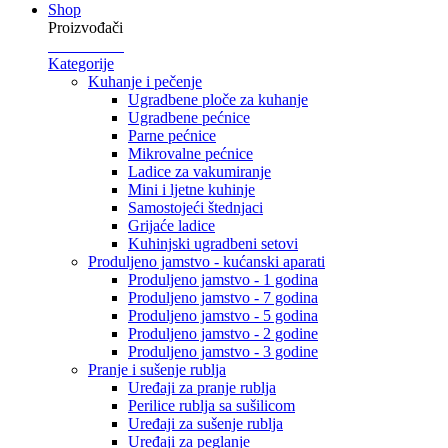
Shop
Proizvođači
Kategorije
Kuhanje i pečenje
Ugradbene ploče za kuhanje
Ugradbene pećnice
Parne pećnice
Mikrovalne pećnice
Ladice za vakumiranje
Mini i ljetne kuhinje
Samostojeći štednjaci
Grijaće ladice
Kuhinjski ugradbeni setovi
Produljeno jamstvo - kućanski aparati
Produljeno jamstvo - 1 godina
Produljeno jamstvo - 7 godina
Produljeno jamstvo - 5 godina
Produljeno jamstvo - 2 godine
Produljeno jamstvo - 3 godine
Pranje i sušenje rublja
Uređaji za pranje rublja
Perilice rublja sa sušilicom
Uređaji za sušenje rublja
Uređaji za peglanje