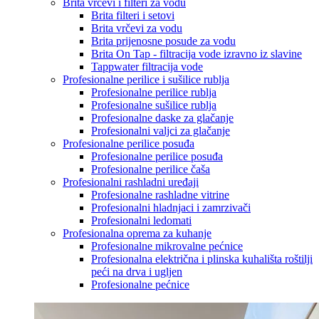
Brita vrčevi i filteri za vodu
Brita filteri i setovi
Brita vrčevi za vodu
Brita prijenosne posude za vodu
Brita On Tap - filtracija vode izravno iz slavine
Tappwater filtracija vode
Profesionalne perilice i sušilice rublja
Profesionalne perilice rublja
Profesionalne sušilice rublja
Profesionalne daske za glačanje
Profesionalni valjci za glačanje
Profesionalne perilice posuđa
Profesionalne perilice posuđa
Profesionalne perilice čaša
Profesionalni rashladni uređaji
Profesionalne rashladne vitrine
Profesionalni hladnjaci i zamrzivači
Profesionalni ledomati
Profesionalna oprema za kuhanje
Profesionalne mikrovalne pećnice
Profesionalna električna i plinska kuhališta roštilji
peći na drva i ugljen
Profesionalne pećnice