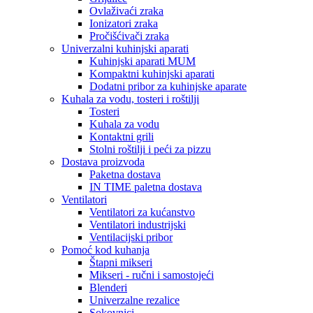
Ovlaživaći zraka
Ionizatori zraka
Pročišćivači zraka
Univerzalni kuhinjski aparati
Kuhinjski aparati MUM
Kompaktni kuhinjski aparati
Dodatni pribor za kuhinjske aparate
Kuhala za vodu, tosteri i roštilji
Tosteri
Kuhala za vodu
Kontaktni grili
Stolni roštilji i peći za pizzu
Dostava proizvoda
Paketna dostava
IN TIME paletna dostava
Ventilatori
Ventilatori za kućanstvo
Ventilatori industrijski
Ventilacijski pribor
Pomoć kod kuhanja
Štapni mikseri
Mikseri - ručni i samostojeći
Blenderi
Univerzalne rezalice
Sokovnici