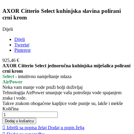
AXOR Citterio Select kuhinjska slavina polirani
crni krom
Dijeli
Dijeli
Tweetaj
Pinterest
925,46 €
AXOR Citterio Select jednoručna kuhinjska miješalica polirani
crni krom
Select
- intuitivno namještanje mlaza
AirPower
Neka vam manje vode pruži bolji doživljaj
Tehnologija AirPower smanjuje vašu potrošnju vode spajanjem
zraka i vode.
Takve zrakom obogaćene kapljice vode punije su, lakše i mekše
Količina
Dodaj u košaricu

Izbriši sa popisa želaj
Dodaj u popis želja