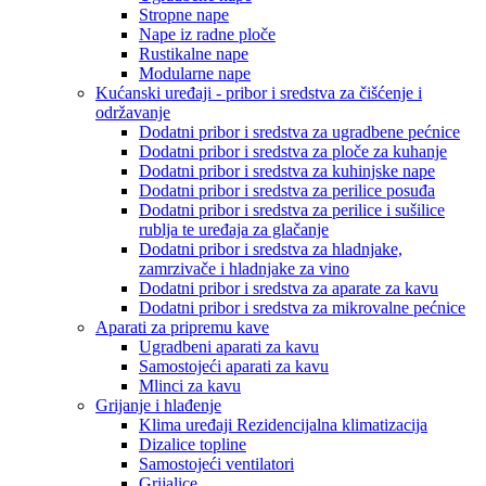
Stropne nape
Nape iz radne ploče
Rustikalne nape
Modularne nape
Kućanski uređaji - pribor i sredstva za čišćenje i
održavanje
Dodatni pribor i sredstva za ugradbene pećnice
Dodatni pribor i sredstva za ploče za kuhanje
Dodatni pribor i sredstva za kuhinjske nape
Dodatni pribor i sredstva za perilice posuđa
Dodatni pribor i sredstva za perilice i sušilice
rublja te uređaja za glačanje
Dodatni pribor i sredstva za hladnjake,
zamrzivače i hladnjake za vino
Dodatni pribor i sredstva za aparate za kavu
Dodatni pribor i sredstva za mikrovalne pećnice
Aparati za pripremu kave
Ugradbeni aparati za kavu
Samostojeći aparati za kavu
Mlinci za kavu
Grijanje i hlađenje
Klima uređaji Rezidencijalna klimatizacija
Dizalice topline
Samostojeći ventilatori
Grijalice