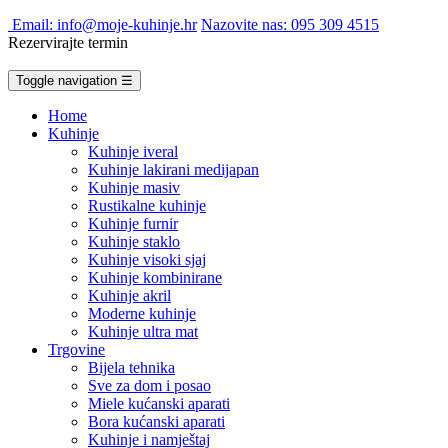
Email: info@moje-kuhinje.hr
Nazovite nas: 095 309 4515
Rezervirajte termin
Toggle navigation
☰
Home
Kuhinje
Kuhinje iveral
Kuhinje lakirani medijapan
Kuhinje masiv
Rustikalne kuhinje
Kuhinje furnir
Kuhinje staklo
Kuhinje visoki sjaj
Kuhinje kombinirane
Kuhinje akril
Moderne kuhinje
Kuhinje ultra mat
Trgovine
Bijela tehnika
Sve za dom i posao
Miele kućanski aparati
Bora kućanski aparati
Kuhinje i namještaj