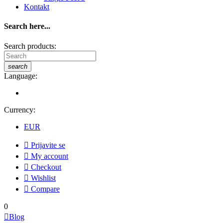
Kontakt
Search here...
Search products:
search
Language:
Currency:
EUR

Prijavite se

My account

Checkout

Wishlist

Compare
0

Blog