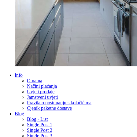
Info
O nama
Načini plaćanja
Uvjeti prodaje
Jamstveni uvjeti
Pravila o postupanju s kolačićima
Cjenik paketne dostave
Blog
Blog - List
Single Post 1
Single Post 2
Single Post 3