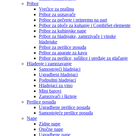
Pribor
Vrećice za prašinu
Pribor za usisavače
Pribor za pečenje i pripremu na pari
Pribor za ploče za kuhanje i CombiSet elemente
Pribor za kuhinjske nape
Pribor za hladnjake, zamrzivače i vinske
hladnjake
Pribor za perilice posuđa
Pribor za aparate za kavu
Pribor za perilice, sušilice i uređaje za glačanje
Hlađenje i zamrzavanje
Samostojeći hladnjaci
Ugradbeni hladnjaci
Podpultni hladnjaci
Hladnjaci za vino
Mini barovi
Zamrzivači i škrinje
Perilice posuđa
Ugradbene perilice posuđa
Samostojeće perilice posuđa
Nape
Zidne nape
Otočne nape
Ugradbene nape