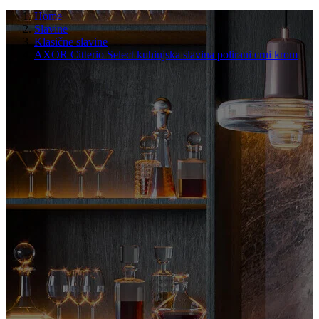
Home
Slavine
Klasične slavine
AXOR Citterio Select kuhinjska slavina polirani crni krom