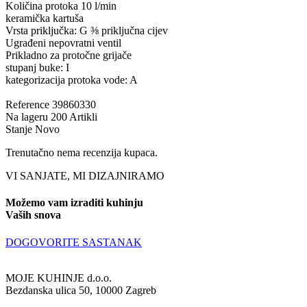
Količina protoka 10 l/min
keramička kartuša
Vrsta priključka: G ⅜ priključna cijev
Ugrađeni nepovratni ventil
Prikladno za protočne grijače
stupanj buke: I
kategorizacija protoka vode: A
Reference
39860330
Na lageru
200 Artikli
Stanje
Novo
Trenutačno nema recenzija kupaca.
VI SANJATE, MI DIZAJNIRAMO
Možemo vam izraditi kuhinju
Vaših snova
DOGOVORITE SASTANAK
MOJE KUHINJE d.o.o.
Bezdanska ulica 50, 10000 Zagreb