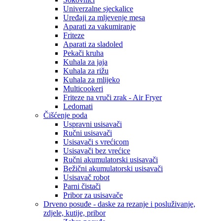
Univerzalne sjeckalice
Uređaji za mljevenje mesa
Aparati za vakumiranje
Friteze
Aparati za sladoled
Pekači kruha
Kuhala za jaja
Kuhala za rižu
Kuhala za mlijeko
Multicookeri
Friteze na vruči zrak - Air Fryer
Ledomati
Čišćenje poda
Uspravni usisavači
Ručni usisavači
Usisavači s vrećicom
Usisavači bez vrećice
Ručni akumulatorski usisavači
Bežični akumulatorski usisavači
Usisavač robot
Parni čistači
Pribor za usisavače
Drveno posuđe - daske za rezanje i posluživanje,
zdjele, kutije, pribor