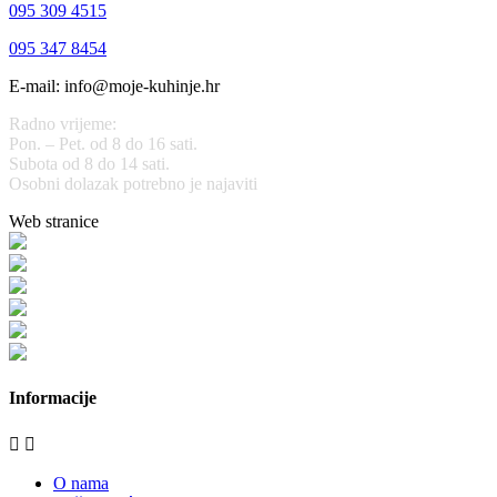
095 309 4515
095 347 8454
E-mail: info@moje-kuhinje.hr
Radno vrijeme:
Pon. – Pet. od 8 do 16 sati.
Subota od 8 do 14 sati.
Osobni dolazak potrebno je najaviti
Web stranice
www.stolarijamraz.com
www.stolarija-mraz.hr
bijela-tehnika.com.hr
bijela-tehnika.com.hr/miele-web-shop/
bijela-tehnika.com.hr/bora/
moje-kuhinje.hr
Informacije


O nama