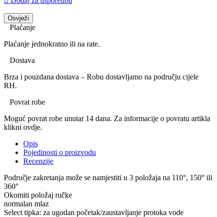

Dodaj za usporedbu
Plaćanje
Plaćanje jednokratno ili na rate.
Dostava
Brza i pouzdana dostava – Robu dostavljamo na području cijele
RH.
Povrat robe
Moguć povrat robe unutar 14 dana. Za informacije o povratu artikla
klikni ovdje.
Opis
Pojedinosti o proizvodu
Recenzije
Područje zakretanja može se namjestiti u 3 položaja na 110°, 150° ili
360°
Okomiti položaj ručke
normalan mlaz
Select tipka: za ugodan početak/zaustavljanje protoka vode