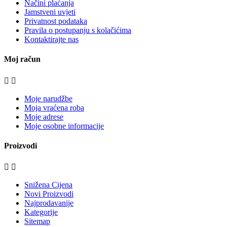
Načini plaćanja
Jamstveni uvjeti
Privatnost podataka
Pravila o postupanju s kolačićima
Kontaktirajte nas
Moj račun


Moje narudžbe
Moja vraćena roba
Moje adrese
Moje osobne informacije
Proizvodi


Snižena Cijena
Novi Proizvodi
Najprodavanije
Kategorije
Sitemap