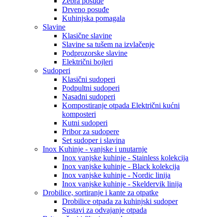
Zebra posuđe
Drveno posuđe
Kuhinjska pomagala
Slavine
Klasične slavine
Slavine sa tušem na izvlačenje
Podprozorske slavine
Električni bojleri
Sudoperi
Klasični sudoperi
Podpultni sudoperi
Nasadni sudoperi
Kompostiranje otpada Električni kućni
komposteri
Kutni sudoperi
Pribor za sudopere
Set sudoper i slavina
Inox Kuhinje - vanjske i unutarnje
Inox vanjske kuhinje - Stainless kolekcija
Inox vanjske kuhinje - Black kolekcija
Inox vanjske kuhinje - Nordic linija
Inox vanjske kuhinje - Skeldervik linija
Drobilice, sortiranje i kante za otpatke
Drobilice otpada za kuhinjski sudoper
Sustavi za odvajanje otpada