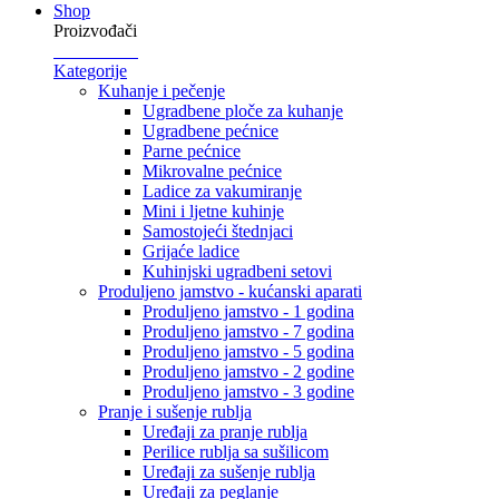
Shop
Proizvođači
Kategorije
Kuhanje i pečenje
Ugradbene ploče za kuhanje
Ugradbene pećnice
Parne pećnice
Mikrovalne pećnice
Ladice za vakumiranje
Mini i ljetne kuhinje
Samostojeći štednjaci
Grijaće ladice
Kuhinjski ugradbeni setovi
Produljeno jamstvo - kućanski aparati
Produljeno jamstvo - 1 godina
Produljeno jamstvo - 7 godina
Produljeno jamstvo - 5 godina
Produljeno jamstvo - 2 godine
Produljeno jamstvo - 3 godine
Pranje i sušenje rublja
Uređaji za pranje rublja
Perilice rublja sa sušilicom
Uređaji za sušenje rublja
Uređaji za peglanje