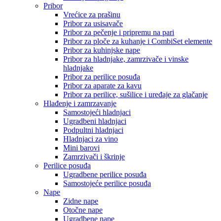
Pribor
Vrećice za prašinu
Pribor za usisavače
Pribor za pečenje i pripremu na pari
Pribor za ploče za kuhanje i CombiSet elemente
Pribor za kuhinjske nape
Pribor za hladnjake, zamrzivače i vinske
hladnjake
Pribor za perilice posuđa
Pribor za aparate za kavu
Pribor za perilice, sušilice i uređaje za glačanje
Hlađenje i zamrzavanje
Samostojeći hladnjaci
Ugradbeni hladnjaci
Podpultni hladnjaci
Hladnjaci za vino
Mini barovi
Zamrzivači i škrinje
Perilice posuđa
Ugradbene perilice posuđa
Samostojeće perilice posuđa
Nape
Zidne nape
Otočne nape
Ugradbene nape