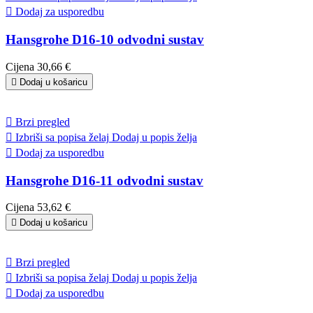

Dodaj za usporedbu
Hansgrohe D16-10 odvodni sustav
Cijena
30,66 €

Dodaj u košaricu

Brzi pregled

Izbriši sa popisa želaj
Dodaj u popis želja

Dodaj za usporedbu
Hansgrohe D16-11 odvodni sustav
Cijena
53,62 €

Dodaj u košaricu

Brzi pregled

Izbriši sa popisa želaj
Dodaj u popis želja

Dodaj za usporedbu