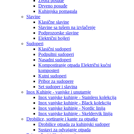
Zebra posuđe
Drveno posuđe
Kuhinjska pomagala
Slavine
Klasične slavine
Slavine sa tušem na izvlačenje
Podprozorske slavine
Električni bojleri
Sudoperi
Klasični sudoperi
Podpultni sudoperi
Nasadni sudoperi
Kompostiranje otpada Električni kućni
komposteri
Kutni sudoperi
Pribor za sudopere
Set sudoper i slavina
Inox Kuhinje - vanjske i unutarnje
Inox vanjske kuhinje - Stainless kolekcija
Inox vanjske kuhinje - Black kolekcija
Inox vanjske kuhinje - Nordic linija
Inox vanjske kuhinje - Skeldervik linija
Drobilice, sortiranje i kante za otpatke
Drobilice otpada za kuhinjski sudoper
Sustavi za odvajanje otpada