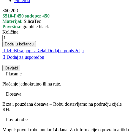
Pinterest
360,20 €
S510-F450 sudoper 450
Materijal:
SilicaTec
Površina
: graphite black
Količina
Dodaj u košaricu

Izbriši sa popisa želaj
Dodaj u popis želja

Dodaj za usporedbu
Plaćanje
Plaćanje jednokratno ili na rate.
Dostava
Brza i pouzdana dostava – Robu dostavljamo na području cijele
RH.
Povrat robe
Moguć povrat robe unutar 14 dana. Za informacije o povratu artikla