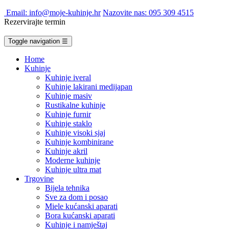
Email: info@moje-kuhinje.hr
Nazovite nas: 095 309 4515
Rezervirajte termin
Toggle navigation
☰
Home
Kuhinje
Kuhinje iveral
Kuhinje lakirani medijapan
Kuhinje masiv
Rustikalne kuhinje
Kuhinje furnir
Kuhinje staklo
Kuhinje visoki sjaj
Kuhinje kombinirane
Kuhinje akril
Moderne kuhinje
Kuhinje ultra mat
Trgovine
Bijela tehnika
Sve za dom i posao
Miele kućanski aparati
Bora kućanski aparati
Kuhinje i namještaj