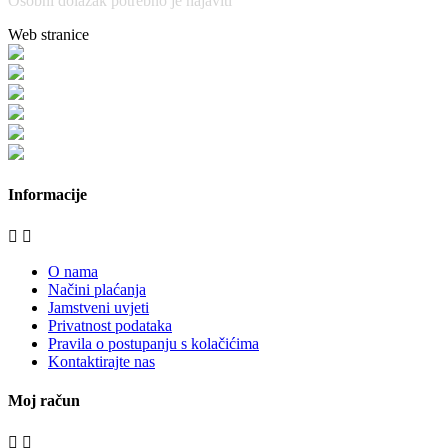
Osobni dolazak potrebno je najaviti
Web stranice
www.stolarijamraz.com
www.stolarija-mraz.hr
bijela-tehnika.com.hr
bijela-tehnika.com.hr/miele-web-shop/
bijela-tehnika.com.hr/bora/
moje-kuhinje.hr
Informacije


O nama
Načini plaćanja
Jamstveni uvjeti
Privatnost podataka
Pravila o postupanju s kolačićima
Kontaktirajte nas
Moj račun

