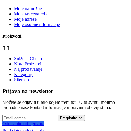
Moje narudžbe
Moja vraćena roba
Moje adrese
Moje osobne informacije
Proizvodi


Snižena Cijena
Novi Proizvodi
Najprodavanije
Kategorije
Sitemap
Prijava na newsletter
Možete se odjaviti u bilo kojem trenutku. U tu svrhu, molimo
pronađite naše kontakt informacije u pravnim obavijestima.
Pretplatite se
Odustanite od ugovora
Prati status odustajanja