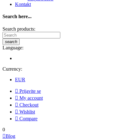
Kontakt
Search here...
Search products:
search
Language:
Currency:
EUR

Prijavite se

My account

Checkout

Wishlist

Compare
0

Blog