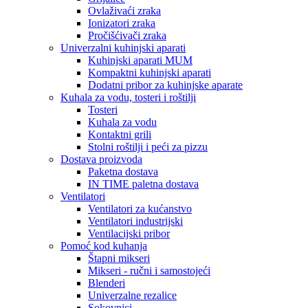
Ovlaživaći zraka
Ionizatori zraka
Pročišćivači zraka
Univerzalni kuhinjski aparati
Kuhinjski aparati MUM
Kompaktni kuhinjski aparati
Dodatni pribor za kuhinjske aparate
Kuhala za vodu, tosteri i roštilji
Tosteri
Kuhala za vodu
Kontaktni grili
Stolni roštilji i peći za pizzu
Dostava proizvoda
Paketna dostava
IN TIME paletna dostava
Ventilatori
Ventilatori za kućanstvo
Ventilatori industrijski
Ventilacijski pribor
Pomoć kod kuhanja
Štapni mikseri
Mikseri - ručni i samostojeći
Blenderi
Univerzalne rezalice
Sokovnici