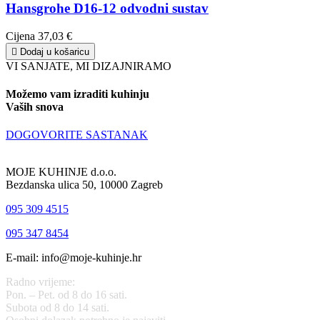
Hansgrohe D16-12 odvodni sustav
Cijena
37,03 €

Dodaj u košaricu
VI SANJATE, MI DIZAJNIRAMO
Možemo vam izraditi kuhinju
Vaših snova
DOGOVORITE SASTANAK
MOJE KUHINJE d.o.o.
Bezdanska ulica 50, 10000 Zagreb
095 309 4515
095 347 8454
E-mail: info@moje-kuhinje.hr
Radno vrijeme:
Pon. – Pet. od 8 do 16 sati.
Subota od 8 do 14 sati.