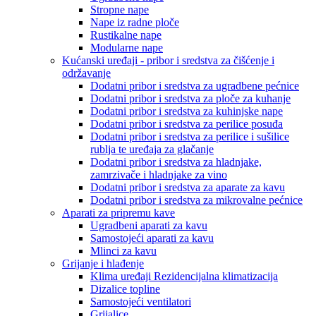
Stropne nape
Nape iz radne ploče
Rustikalne nape
Modularne nape
Kućanski uređaji - pribor i sredstva za čišćenje i
održavanje
Dodatni pribor i sredstva za ugradbene pećnice
Dodatni pribor i sredstva za ploče za kuhanje
Dodatni pribor i sredstva za kuhinjske nape
Dodatni pribor i sredstva za perilice posuđa
Dodatni pribor i sredstva za perilice i sušilice
rublja te uređaja za glačanje
Dodatni pribor i sredstva za hladnjake,
zamrzivače i hladnjake za vino
Dodatni pribor i sredstva za aparate za kavu
Dodatni pribor i sredstva za mikrovalne pećnice
Aparati za pripremu kave
Ugradbeni aparati za kavu
Samostojeći aparati za kavu
Mlinci za kavu
Grijanje i hlađenje
Klima uređaji Rezidencijalna klimatizacija
Dizalice topline
Samostojeći ventilatori
Grijalice