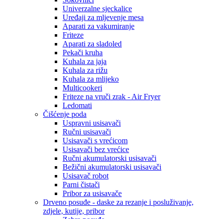
Univerzalne sjeckalice
Uređaji za mljevenje mesa
Aparati za vakumiranje
Friteze
Aparati za sladoled
Pekači kruha
Kuhala za jaja
Kuhala za rižu
Kuhala za mlijeko
Multicookeri
Friteze na vruči zrak - Air Fryer
Ledomati
Čišćenje poda
Uspravni usisavači
Ručni usisavači
Usisavači s vrećicom
Usisavači bez vrećice
Ručni akumulatorski usisavači
Bežični akumulatorski usisavači
Usisavač robot
Parni čistači
Pribor za usisavače
Drveno posuđe - daske za rezanje i posluživanje,
zdjele, kutije, pribor