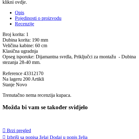
klikni ovdje.
Opis
Pojedinosti o proizvodu
Recenzije
Broj korita: 1
Dubina korita: 190 mm
Veličina kabine: 60 cm
Klasična ugradnja
Opseg isporuke: Dijamantna svrdla, Priključci za montažu - Dubina
stezanja 28-40 mm.
Reference
43312170
Na lageru
200 Artikli
Stanje
Novo
Trenutačno nema recenzija kupaca.
Možda bi vam se također svidjelo

Brzi pregled

Izbriši sa popisa želaj
Dodaj u popis želja