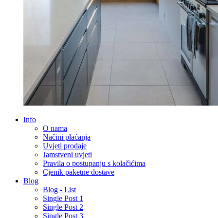
Info
O nama
Načini plaćanja
Uvjeti prodaje
Jamstveni uvjeti
Pravila o postupanju s kolačićima
Cjenik paketne dostave
Blog
Blog - List
Single Post 1
Single Post 2
Single Post 3