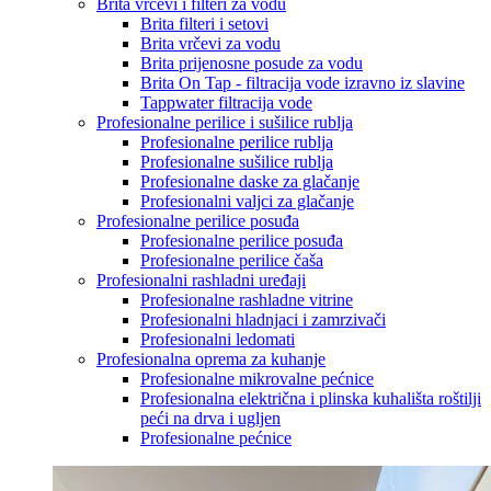
Brita vrčevi i filteri za vodu
Brita filteri i setovi
Brita vrčevi za vodu
Brita prijenosne posude za vodu
Brita On Tap - filtracija vode izravno iz slavine
Tappwater filtracija vode
Profesionalne perilice i sušilice rublja
Profesionalne perilice rublja
Profesionalne sušilice rublja
Profesionalne daske za glačanje
Profesionalni valjci za glačanje
Profesionalne perilice posuđa
Profesionalne perilice posuđa
Profesionalne perilice čaša
Profesionalni rashladni uređaji
Profesionalne rashladne vitrine
Profesionalni hladnjaci i zamrzivači
Profesionalni ledomati
Profesionalna oprema za kuhanje
Profesionalne mikrovalne pećnice
Profesionalna električna i plinska kuhališta roštilji
peći na drva i ugljen
Profesionalne pećnice