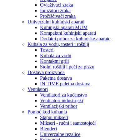
Ovlaživaći zraka
Ionizatori zraka
Pročišćivači zraka
Univerzalni kuhinjski aparati
Kuhinjski aparati MUM
Kompaktni kuhinjski aparati
Dodatni pribor za kuhinjske aparate
Kuhala za vodu, tosteri i roštilji
Tosteri
Kuhala za vodu
Kontaktni grili
Stolni roštilji i peći za pizzu
Dostava proizvoda
Paketna dostava
IN TIME paletna dostava
Ventilatori
Ventilatori za kućanstvo
Ventilatori industrijski
Ventilacijski pribor
Pomoć kod kuhanja
Štapni mikseri
Mikseri - ručni i samostojeći
Blenderi
Univerzalne rezalice
Sokovnici