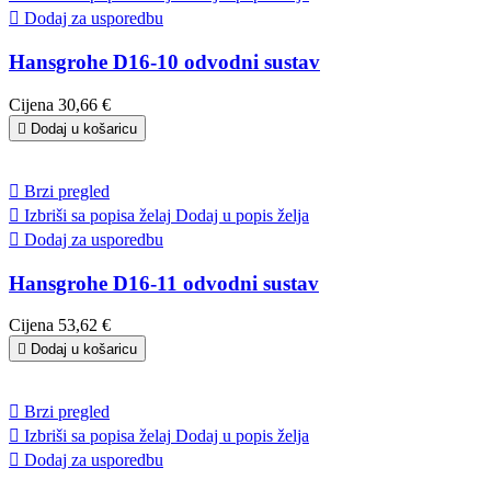

Dodaj za usporedbu
Hansgrohe D16-10 odvodni sustav
Cijena
30,66 €

Dodaj u košaricu

Brzi pregled

Izbriši sa popisa želaj
Dodaj u popis želja

Dodaj za usporedbu
Hansgrohe D16-11 odvodni sustav
Cijena
53,62 €

Dodaj u košaricu

Brzi pregled

Izbriši sa popisa želaj
Dodaj u popis želja

Dodaj za usporedbu