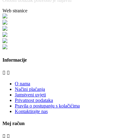
Osobni dolazak potrebno je najaviti
Web stranice
www.stolarijamraz.com
www.stolarija-mraz.hr
bijela-tehnika.com.hr
bijela-tehnika.com.hr/miele-web-shop/
bijela-tehnika.com.hr/bora/
moje-kuhinje.hr
Informacije


O nama
Načini plaćanja
Jamstveni uvjeti
Privatnost podataka
Pravila o postupanju s kolačićima
Kontaktirajte nas
Moj račun

