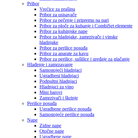
Pribor
Vrećice za prašinu
Pribor za usisavače
Pribor za pečenje i pripremu na pari
Pribor za ploče za kuhanje i CombiSet elemente
Pribor za kuhinjske nape
Pribor za hladnjake, zamrzivače i vinske
hladnjake
Pribor za perilice posuđa
Pribor za aparate za kavu
Pribor za perilice, sušilice i uređaje za glačanje
Hlađenje i zamrzavanje
Samostojeći hladnjaci
Ugradbeni hladnjaci
Podpultni hladnjaci
Hladnjaci za vino
Mini barovi
Zamrzivači i škrinje
Perilice posuđa
Ugradbene perilice posuđa
Samostojeće perilice posuđa
Nape
Zidne nape
Otočne nape
Ugradbene nape