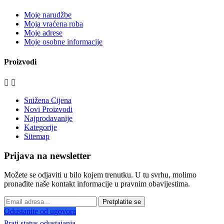
Moje narudžbe
Moja vraćena roba
Moje adrese
Moje osobne informacije
Proizvodi


Snižena Cijena
Novi Proizvodi
Najprodavanije
Kategorije
Sitemap
Prijava na newsletter
Možete se odjaviti u bilo kojem trenutku. U tu svrhu, molimo
pronađite naše kontakt informacije u pravnim obavijestima.
Pretplatite se
Odustanite od ugovora
Prati status odustajanja