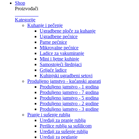
Shop
Proizvođači
Kategorije
Kuhanje i pečenje
Ugradbene ploče za kuhanje
Ugradbene pećnice
Parne pećnice
Mikrovalne pećnice
Ladice za vakumiranje
Mini i ljetne kuhinje
Samostojeći štednjaci
Grijaće ladice
Kuhinjski ugradbeni setovi
Produljeno jamstvo - kućanski aparati
Produljeno jamstvo - 1 godina
Produljeno jamstvo - 7 godina
Produljeno jamstvo - 5 godina
Produljeno jamstvo - 2 godine
Produljeno jamstvo - 3 godine
Pranje i sušenje rublja
Uređaji za pranje rublja
Perilice rublja sa sušilicom
Uređaji za sušenje rublja
Uređaji za peglanje