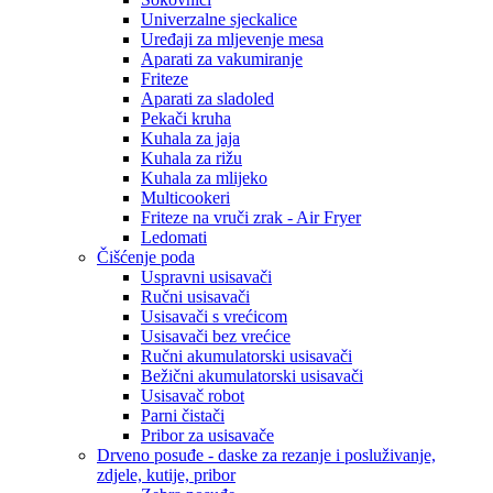
Univerzalne sjeckalice
Uređaji za mljevenje mesa
Aparati za vakumiranje
Friteze
Aparati za sladoled
Pekači kruha
Kuhala za jaja
Kuhala za rižu
Kuhala za mlijeko
Multicookeri
Friteze na vruči zrak - Air Fryer
Ledomati
Čišćenje poda
Uspravni usisavači
Ručni usisavači
Usisavači s vrećicom
Usisavači bez vrećice
Ručni akumulatorski usisavači
Bežični akumulatorski usisavači
Usisavač robot
Parni čistači
Pribor za usisavače
Drveno posuđe - daske za rezanje i posluživanje,
zdjele, kutije, pribor