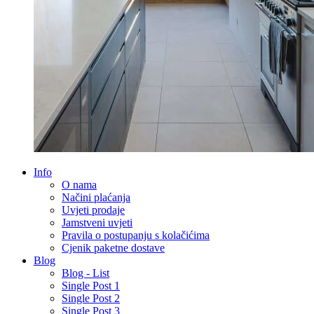
Info
O nama
Načini plaćanja
Uvjeti prodaje
Jamstveni uvjeti
Pravila o postupanju s kolačićima
Cjenik paketne dostave
Blog
Blog - List
Single Post 1
Single Post 2
Single Post 3