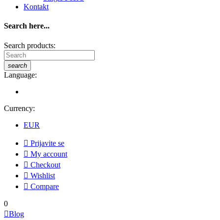
Kontakt
Search here...
Search products:
search
Language:
Currency:
EUR

Prijavite se

My account

Checkout

Wishlist

Compare
0

Blog