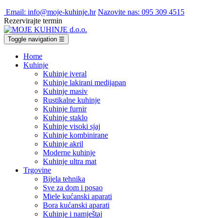
Email: info@moje-kuhinje.hr
Nazovite nas: 095 309 4515
Rezervirajte termin
Toggle navigation
☰
Home
Kuhinje
Kuhinje iveral
Kuhinje lakirani medijapan
Kuhinje masiv
Rustikalne kuhinje
Kuhinje furnir
Kuhinje staklo
Kuhinje visoki sjaj
Kuhinje kombinirane
Kuhinje akril
Moderne kuhinje
Kuhinje ultra mat
Trgovine
Bijela tehnika
Sve za dom i posao
Miele kućanski aparati
Bora kućanski aparati
Kuhinje i namještaj