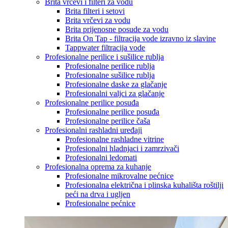
Brita vrčevi i filteri za vodu
Brita filteri i setovi
Brita vrčevi za vodu
Brita prijenosne posude za vodu
Brita On Tap - filtracija vode izravno iz slavine
Tappwater filtracija vode
Profesionalne perilice i sušilice rublja
Profesionalne perilice rublja
Profesionalne sušilice rublja
Profesionalne daske za glačanje
Profesionalni valjci za glačanje
Profesionalne perilice posuđa
Profesionalne perilice posuđa
Profesionalne perilice čaša
Profesionalni rashladni uređaji
Profesionalne rashladne vitrine
Profesionalni hladnjaci i zamrzivači
Profesionalni ledomati
Profesionalna oprema za kuhanje
Profesionalne mikrovalne pećnice
Profesionalna električna i plinska kuhališta roštilji
peći na drva i ugljen
Profesionalne pećnice