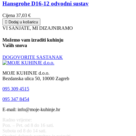
Hansgrohe D16-12 odvodni sustav
Cijena
37,03 €

Dodaj u košaricu
VI SANJATE, MI DIZAJNIRAMO
Možemo vam izraditi kuhinju
Vaših snova
DOGOVORITE SASTANAK
MOJE KUHINJE d.o.o.
Bezdanska ulica 50, 10000 Zagreb
095 309 4515
095 347 8454
E-mail: info@moje-kuhinje.hr
Radno vrijeme:
Pon. – Pet. od 8 do 16 sati.
Subota od 8 do 14 sati.