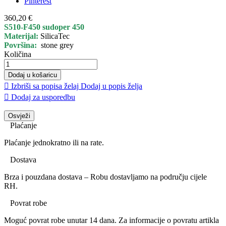
Pinterest
360,20 €
S510-F450 sudoper 450
Materijal:
SilicaTec
Površina:
stone grey
Količina
Dodaj u košaricu

Izbriši sa popisa želaj
Dodaj u popis želja

Dodaj za usporedbu
Plaćanje
Plaćanje jednokratno ili na rate.
Dostava
Brza i pouzdana dostava – Robu dostavljamo na području cijele
RH.
Povrat robe
Moguć povrat robe unutar 14 dana. Za informacije o povratu artikla