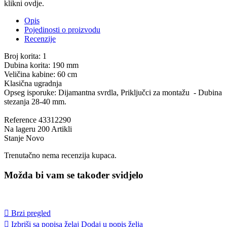
klikni ovdje.
Opis
Pojedinosti o proizvodu
Recenzije
Broj korita: 1
Dubina korita: 190 mm
Veličina kabine: 60 cm
Klasična ugradnja
Opseg isporuke: Dijamantna svrdla, Priključci za montažu - Dubina
stezanja 28-40 mm.
Reference
43312290
Na lageru
200 Artikli
Stanje
Novo
Trenutačno nema recenzija kupaca.
Možda bi vam se također svidjelo

Brzi pregled

Izbriši sa popisa želaj
Dodaj u popis želja