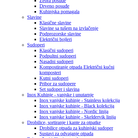
Zebra posuđe
Drveno posuđe
Kuhinjska pomagala
Slavine
Klasične slavine
Slavine sa tušem na izvlačenje
Podprozorske slavine
Električni bojleri
Sudoperi
Klasični sudoperi
Podpultni sudoperi
Nasadni sudoperi
Kompostiranje otpada Električni kućni
komposteri
Kutni sudoperi
Pribor za sudopere
Set sudoper i slavina
Inox Kuhinje - vanjske i unutarnje
Inox vanjske kuhinje - Stainless kolekcija
Inox vanjske kuhinje - Black kolekcija
Inox vanjske kuhinje - Nordic linija
Inox vanjske kuhinje - Skeldervik linija
Drobilice, sortiranje i kante za otpatke
Drobilice otpada za kuhinjski sudoper
Sustavi za odvajanje otpada