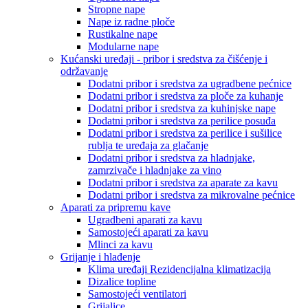
Stropne nape
Nape iz radne ploče
Rustikalne nape
Modularne nape
Kućanski uređaji - pribor i sredstva za čišćenje i
održavanje
Dodatni pribor i sredstva za ugradbene pećnice
Dodatni pribor i sredstva za ploče za kuhanje
Dodatni pribor i sredstva za kuhinjske nape
Dodatni pribor i sredstva za perilice posuđa
Dodatni pribor i sredstva za perilice i sušilice
rublja te uređaja za glačanje
Dodatni pribor i sredstva za hladnjake,
zamrzivače i hladnjake za vino
Dodatni pribor i sredstva za aparate za kavu
Dodatni pribor i sredstva za mikrovalne pećnice
Aparati za pripremu kave
Ugradbeni aparati za kavu
Samostojeći aparati za kavu
Mlinci za kavu
Grijanje i hlađenje
Klima uređaji Rezidencijalna klimatizacija
Dizalice topline
Samostojeći ventilatori
Grijalice