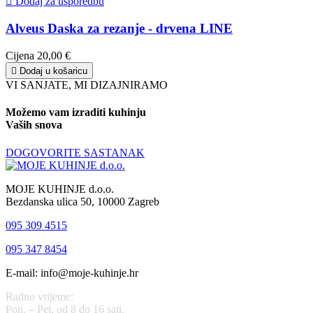

Dodaj za usporedbu
Alveus Daska za rezanje - drvena LINE
Cijena
20,00 €

Dodaj u košaricu
VI SANJATE, MI DIZAJNIRAMO
Možemo vam izraditi kuhinju
Vaših snova
DOGOVORITE SASTANAK
MOJE KUHINJE d.o.o.
Bezdanska ulica 50, 10000 Zagreb
095 309 4515
095 347 8454
E-mail: info@moje-kuhinje.hr
Radno vrijeme:
Pon. – Pet. od 8 do 16 sati.