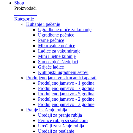
Shop
Proizvođači
Kategorije
Kuhanje i pečenje
Ugradbene ploče za kuhanje
Ugradbene pećnice
Parne pećnice
Mikrovalne pećnice
Ladice za vakumiranje
Mini i ljetne kuhinje
Samostojeći štednjaci
Grijaće ladice
Kuhinjski ugradbeni setovi
Produljeno jamstvo - kućanski aparati
Produljeno jamstvo - 1 godina
Produljeno jamstvo - 7 godina
Produljeno jamstvo - 5 godina
Produljeno jamstvo - 2 godine
Produljeno jamstvo - 3 godine
Pranje i sušenje rublja
Uređaji za pranje rublja
Perilice rublja sa sušilicom
Uređaji za sušenje rublja
Uređaji za peglanje