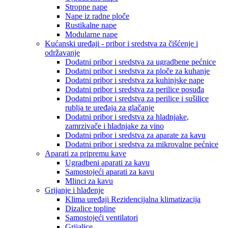
Stropne nape
Nape iz radne ploče
Rustikalne nape
Modularne nape
Kućanski uređaji - pribor i sredstva za čišćenje i
održavanje
Dodatni pribor i sredstva za ugradbene pećnice
Dodatni pribor i sredstva za ploče za kuhanje
Dodatni pribor i sredstva za kuhinjske nape
Dodatni pribor i sredstva za perilice posuđa
Dodatni pribor i sredstva za perilice i sušilice
rublja te uređaja za glačanje
Dodatni pribor i sredstva za hladnjake,
zamrzivače i hladnjake za vino
Dodatni pribor i sredstva za aparate za kavu
Dodatni pribor i sredstva za mikrovalne pećnice
Aparati za pripremu kave
Ugradbeni aparati za kavu
Samostojeći aparati za kavu
Mlinci za kavu
Grijanje i hlađenje
Klima uređaji Rezidencijalna klimatizacija
Dizalice topline
Samostojeći ventilatori
Grijalice