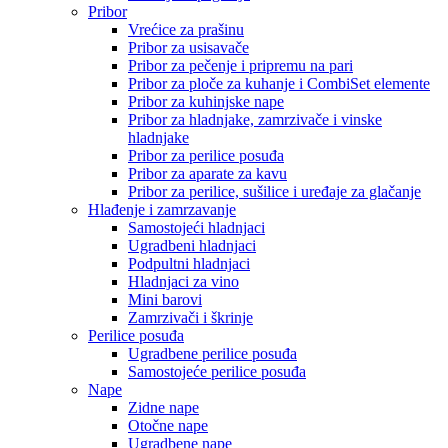
Pribor
Vrećice za prašinu
Pribor za usisavače
Pribor za pečenje i pripremu na pari
Pribor za ploče za kuhanje i CombiSet elemente
Pribor za kuhinjske nape
Pribor za hladnjake, zamrzivače i vinske
hladnjake
Pribor za perilice posuđa
Pribor za aparate za kavu
Pribor za perilice, sušilice i uređaje za glačanje
Hlađenje i zamrzavanje
Samostojeći hladnjaci
Ugradbeni hladnjaci
Podpultni hladnjaci
Hladnjaci za vino
Mini barovi
Zamrzivači i škrinje
Perilice posuđa
Ugradbene perilice posuđa
Samostojeće perilice posuđa
Nape
Zidne nape
Otočne nape
Ugradbene nape