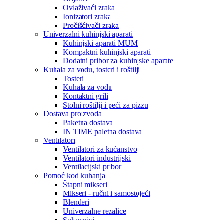
Ovlaživaći zraka
Ionizatori zraka
Pročišćivači zraka
Univerzalni kuhinjski aparati
Kuhinjski aparati MUM
Kompaktni kuhinjski aparati
Dodatni pribor za kuhinjske aparate
Kuhala za vodu, tosteri i roštilji
Tosteri
Kuhala za vodu
Kontaktni grili
Stolni roštilji i peći za pizzu
Dostava proizvoda
Paketna dostava
IN TIME paletna dostava
Ventilatori
Ventilatori za kućanstvo
Ventilatori industrijski
Ventilacijski pribor
Pomoć kod kuhanja
Štapni mikseri
Mikseri - ručni i samostojeći
Blenderi
Univerzalne rezalice
Sokovnici