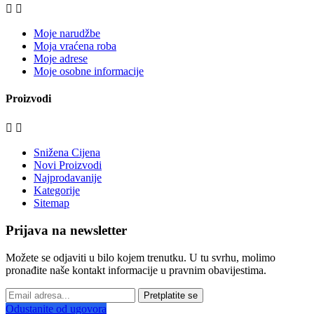


Moje narudžbe
Moja vraćena roba
Moje adrese
Moje osobne informacije
Proizvodi


Snižena Cijena
Novi Proizvodi
Najprodavanije
Kategorije
Sitemap
Prijava na newsletter
Možete se odjaviti u bilo kojem trenutku. U tu svrhu, molimo
pronađite naše kontakt informacije u pravnim obavijestima.
Pretplatite se
Odustanite od ugovora