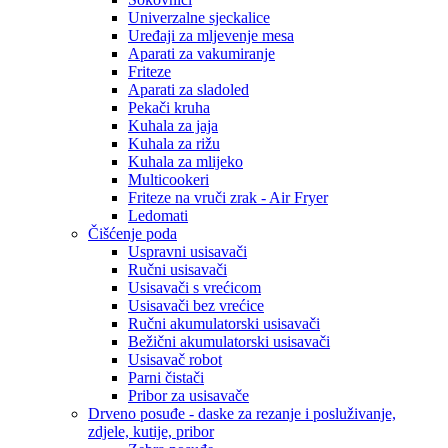
Univerzalne sjeckalice
Uređaji za mljevenje mesa
Aparati za vakumiranje
Friteze
Aparati za sladoled
Pekači kruha
Kuhala za jaja
Kuhala za rižu
Kuhala za mlijeko
Multicookeri
Friteze na vruči zrak - Air Fryer
Ledomati
Čišćenje poda
Uspravni usisavači
Ručni usisavači
Usisavači s vrećicom
Usisavači bez vrećice
Ručni akumulatorski usisavači
Bežični akumulatorski usisavači
Usisavač robot
Parni čistači
Pribor za usisavače
Drveno posuđe - daske za rezanje i posluživanje,
zdjele, kutije, pribor