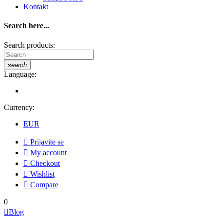
Kontakt
Search here...
Search products:
search
Language:
Currency:
EUR

Prijavite se

My account

Checkout

Wishlist

Compare
0

Blog