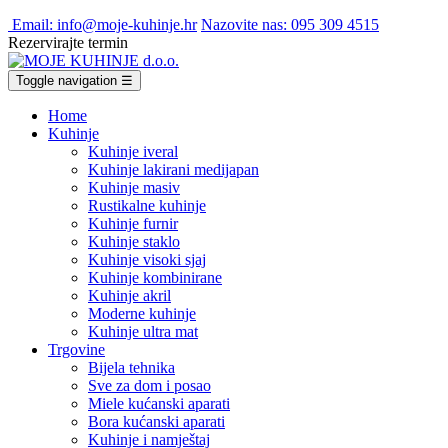
Email: info@moje-kuhinje.hr
Nazovite nas: 095 309 4515
Rezervirajte termin
Toggle navigation
☰
Home
Kuhinje
Kuhinje iveral
Kuhinje lakirani medijapan
Kuhinje masiv
Rustikalne kuhinje
Kuhinje furnir
Kuhinje staklo
Kuhinje visoki sjaj
Kuhinje kombinirane
Kuhinje akril
Moderne kuhinje
Kuhinje ultra mat
Trgovine
Bijela tehnika
Sve za dom i posao
Miele kućanski aparati
Bora kućanski aparati
Kuhinje i namještaj