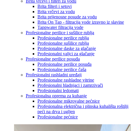
Brita vrčevi i filteri za vodu
Brita filteri i setovi
Brita vrčevi za vodu
Brita prijenosne posude za vodu
Brita On Tap - filtracija vode izravno iz slavine
Tappwater filtracija vode
Profesionalne perilice i sušilice rublja
Profesionalne perilice rublja
Profesionalne sušilice rublja
Profesionalne daske za glačanje
Profesionalni valjci za glačanje
Profesionalne perilice posuđa
Profesionalne perilice posuđa
Profesionalne perilice čaša
Profesionalni rashladni uređaji
Profesionalne rashladne vitrine
Profesionalni hladnjaci i zamrzivači
Profesionalni ledomati
Profesionalna oprema za kuhanje
Profesionalne mikrovalne pećnice
Profesionalna električna i plinska kuhališta roštilji
peći na drva i ugljen
Profesionalne pećnice