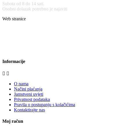
Subota od 8 do 14 sati.
Osobni dolazak potrebno je najaviti
Web stranice
www.stolarijamraz.com
www.stolarija-mraz.hr
bijela-tehnika.com.hr
bijela-tehnika.com.hr/miele-web-shop/
bijela-tehnika.com.hr/bora/
moje-kuhinje.hr
Informacije


O nama
Načini plaćanja
Jamstveni uvjeti
Privatnost podataka
Pravila o postupanju s kolačićima
Kontaktirajte nas
Moj račun