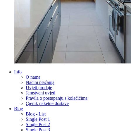
Info
O nama
Načini plaćanja
Uvjeti prodaje
Jamstveni uvjeti
Pravila o postupanju s kolačićima
Cjenik paketne dostave
Blog
Blog - List
Single Post 1
Single Post 2
Single Post 3