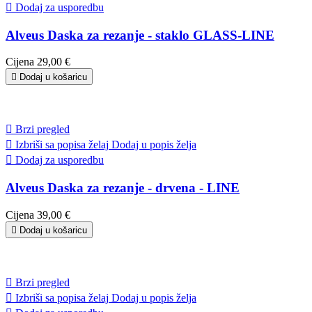

Dodaj za usporedbu
Alveus Daska za rezanje - staklo GLASS-LINE
Cijena
29,00 €

Dodaj u košaricu

Brzi pregled

Izbriši sa popisa želaj
Dodaj u popis želja

Dodaj za usporedbu
Alveus Daska za rezanje - drvena - LINE
Cijena
39,00 €

Dodaj u košaricu

Brzi pregled

Izbriši sa popisa želaj
Dodaj u popis želja