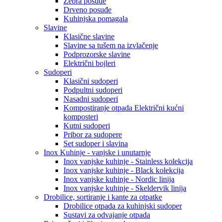
Zebra posuđe
Drveno posuđe
Kuhinjska pomagala
Slavine
Klasične slavine
Slavine sa tušem na izvlačenje
Podprozorske slavine
Električni bojleri
Sudoperi
Klasični sudoperi
Podpultni sudoperi
Nasadni sudoperi
Kompostiranje otpada Električni kućni
komposteri
Kutni sudoperi
Pribor za sudopere
Set sudoper i slavina
Inox Kuhinje - vanjske i unutarnje
Inox vanjske kuhinje - Stainless kolekcija
Inox vanjske kuhinje - Black kolekcija
Inox vanjske kuhinje - Nordic linija
Inox vanjske kuhinje - Skeldervik linija
Drobilice, sortiranje i kante za otpatke
Drobilice otpada za kuhinjski sudoper
Sustavi za odvajanje otpada