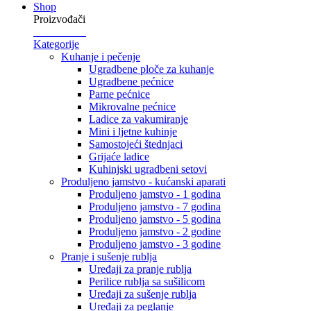
Shop
Proizvođači
Kategorije
Kuhanje i pečenje
Ugradbene ploče za kuhanje
Ugradbene pećnice
Parne pećnice
Mikrovalne pećnice
Ladice za vakumiranje
Mini i ljetne kuhinje
Samostojeći štednjaci
Grijaće ladice
Kuhinjski ugradbeni setovi
Produljeno jamstvo - kućanski aparati
Produljeno jamstvo - 1 godina
Produljeno jamstvo - 7 godina
Produljeno jamstvo - 5 godina
Produljeno jamstvo - 2 godine
Produljeno jamstvo - 3 godine
Pranje i sušenje rublja
Uređaji za pranje rublja
Perilice rublja sa sušilicom
Uređaji za sušenje rublja
Uređaji za peglanje