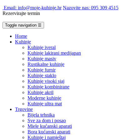
Email: info@moje-kuhinje.hr
Nazovite nas: 095 309 4515
Rezervirajte termin
Toggle navigation
☰
Home
Kuhinje
Kuhinje iveral
Kuhinje lakirani medijapan
Kuhinje masiv
Rustikalne kuhinje
Kuhinje furnir
Kuhinje staklo
Kuhinje visoki sjaj
Kuhinje kombinirane
Kuhinje akril
Moderne kuhinje
Kuhinje ultra mat
Trgovine
Bijela tehnika
Sve za dom i posao
Miele kućanski aparati
Bora kućanski aparati
Kuhinje i namještaj