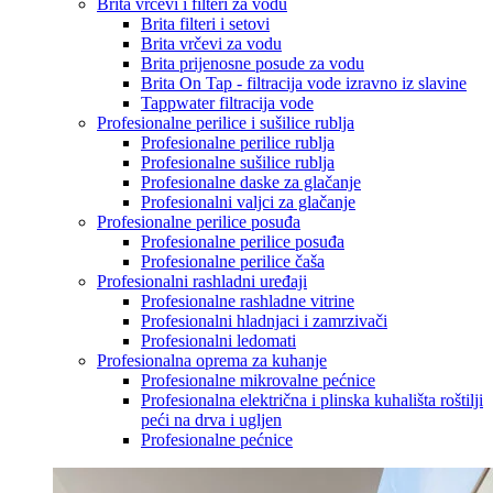
Brita vrčevi i filteri za vodu
Brita filteri i setovi
Brita vrčevi za vodu
Brita prijenosne posude za vodu
Brita On Tap - filtracija vode izravno iz slavine
Tappwater filtracija vode
Profesionalne perilice i sušilice rublja
Profesionalne perilice rublja
Profesionalne sušilice rublja
Profesionalne daske za glačanje
Profesionalni valjci za glačanje
Profesionalne perilice posuđa
Profesionalne perilice posuđa
Profesionalne perilice čaša
Profesionalni rashladni uređaji
Profesionalne rashladne vitrine
Profesionalni hladnjaci i zamrzivači
Profesionalni ledomati
Profesionalna oprema za kuhanje
Profesionalne mikrovalne pećnice
Profesionalna električna i plinska kuhališta roštilji
peći na drva i ugljen
Profesionalne pećnice