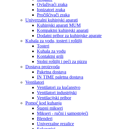
Ovlaživaći zraka
Ionizatori zraka
Pročišćivači zraka
Univerzalni kuhinjski aparati
Kuhinjski aparati MUM
Kompaktni kuhinjski aparati
Dodatni pribor za kuhinjske aparate
Kuhala za vodu, tosteri i roštilji
Tosteri
Kuhala za vodu
Kontaktni grili
Stolni roštilji i peći za pizzu
Dostava proizvoda
Paketna dostava
IN TIME paletna dostava
Ventilatori
Ventilatori za kućanstvo
Ventilatori industrijski
Ventilacijski pribor
Pomoć kod kuhanja
Štapni mikseri
Mikseri - ručni i samostojeći
Blenderi
Univerzalne rezalice
Sokovnici