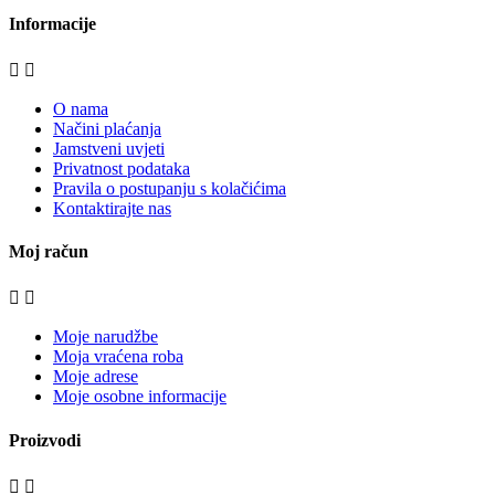
Informacije


O nama
Načini plaćanja
Jamstveni uvjeti
Privatnost podataka
Pravila o postupanju s kolačićima
Kontaktirajte nas
Moj račun


Moje narudžbe
Moja vraćena roba
Moje adrese
Moje osobne informacije
Proizvodi

