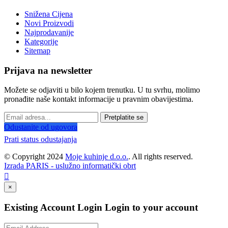
Snižena Cijena
Novi Proizvodi
Najprodavanije
Kategorije
Sitemap
Prijava na newsletter
Možete se odjaviti u bilo kojem trenutku. U tu svrhu, molimo
pronađite naše kontakt informacije u pravnim obavijestima.
Pretplatite se
Odustanite od ugovora
Prati status odustajanja
© Copyright 2024
Moje kuhinje d.o.o.
. All rights reserved.
Izrada PARIS - uslužno informatički obrt

×
Existing Account Login
Login to your account