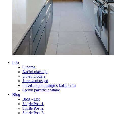
Info
O nama
Načini plaćanja
Uvjeti prodaje
Jamstveni uvjeti
Pravila o postupanju s kolačićima
Cjenik paketne dostave
Blog
Blog - List
Single Post 1
Single Post 2
Single Post 3