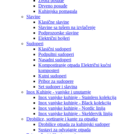
Zebra posuđe
Drveno posuđe
Kuhinjska pomagala
Slavine
Klasične slavine
Slavine sa tušem na izvlačenje
Podprozorske slavine
Električni bojleri
Sudoperi
Klasični sudoperi
Podpultni sudoperi
Nasadni sudoperi
Kompostiranje otpada Električni kućni
komposteri
Kutni sudoperi
Pribor za sudopere
Set sudoper i slavina
Inox Kuhinje - vanjske i unutarnje
Inox vanjske kuhinje - Stainless kolekcija
Inox vanjske kuhinje - Black kolekcija
Inox vanjske kuhinje - Nordic linija
Inox vanjske kuhinje - Skeldervik linija
Drobilice, sortiranje i kante za otpatke
Drobilice otpada za kuhinjski sudoper
Sustavi za odvajanje otpada