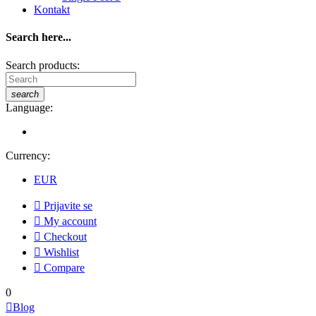
Kontakt
Search here...
Search products:
search
Language:
Currency:
EUR

Prijavite se

My account

Checkout

Wishlist

Compare
0

Blog