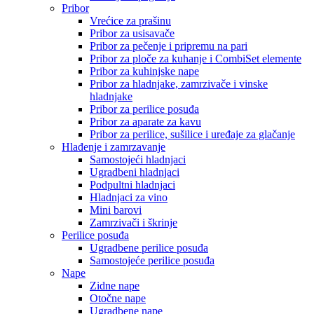
Pribor
Vrećice za prašinu
Pribor za usisavače
Pribor za pečenje i pripremu na pari
Pribor za ploče za kuhanje i CombiSet elemente
Pribor za kuhinjske nape
Pribor za hladnjake, zamrzivače i vinske
hladnjake
Pribor za perilice posuđa
Pribor za aparate za kavu
Pribor za perilice, sušilice i uređaje za glačanje
Hlađenje i zamrzavanje
Samostojeći hladnjaci
Ugradbeni hladnjaci
Podpultni hladnjaci
Hladnjaci za vino
Mini barovi
Zamrzivači i škrinje
Perilice posuđa
Ugradbene perilice posuđa
Samostojeće perilice posuđa
Nape
Zidne nape
Otočne nape
Ugradbene nape