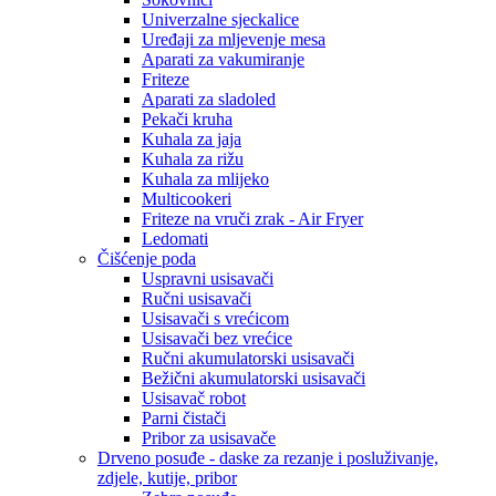
Univerzalne sjeckalice
Uređaji za mljevenje mesa
Aparati za vakumiranje
Friteze
Aparati za sladoled
Pekači kruha
Kuhala za jaja
Kuhala za rižu
Kuhala za mlijeko
Multicookeri
Friteze na vruči zrak - Air Fryer
Ledomati
Čišćenje poda
Uspravni usisavači
Ručni usisavači
Usisavači s vrećicom
Usisavači bez vrećice
Ručni akumulatorski usisavači
Bežični akumulatorski usisavači
Usisavač robot
Parni čistači
Pribor za usisavače
Drveno posuđe - daske za rezanje i posluživanje,
zdjele, kutije, pribor