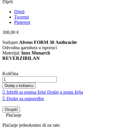
Dijeli
Dijeli
Tweetaj
Pinterest
308,00 €
Sudoper
Alveus FORM 30 Anthracite
Odvodna garnitura u isporuci
Materijal:
Inox Monarch
REVERZIBILAN
Količina
Dodaj u košaricu

Izbriši sa popisa želaj
Dodaj u popis želja

Dodaj za usporedbu
Plaćanje
Plaćanje jednokratno ili na rate.