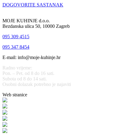
DOGOVORITE SASTANAK
MOJE KUHINJE d.o.o.
Bezdanska ulica 50, 10000 Zagreb
095 309 4515
095 347 8454
E-mail: info@moje-kuhinje.hr
Radno vrijeme:
Pon. – Pet. od 8 do 16 sati.
Subota od 8 do 14 sati.
Osobni dolazak potrebno je najaviti
Web stranice
www.stolarijamraz.com
www.stolarija-mraz.hr
bijela-tehnika.com.hr
bijela-tehnika.com.hr/miele-web-shop/
bijela-tehnika.com.hr/bora/
moje-kuhinje.hr