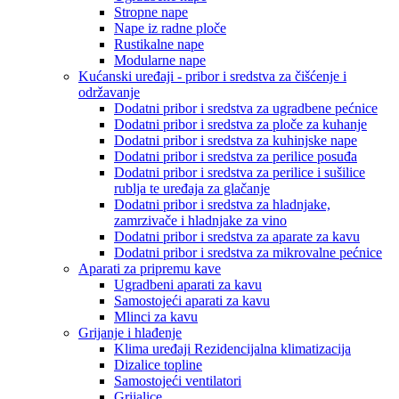
Stropne nape
Nape iz radne ploče
Rustikalne nape
Modularne nape
Kućanski uređaji - pribor i sredstva za čišćenje i
održavanje
Dodatni pribor i sredstva za ugradbene pećnice
Dodatni pribor i sredstva za ploče za kuhanje
Dodatni pribor i sredstva za kuhinjske nape
Dodatni pribor i sredstva za perilice posuđa
Dodatni pribor i sredstva za perilice i sušilice
rublja te uređaja za glačanje
Dodatni pribor i sredstva za hladnjake,
zamrzivače i hladnjake za vino
Dodatni pribor i sredstva za aparate za kavu
Dodatni pribor i sredstva za mikrovalne pećnice
Aparati za pripremu kave
Ugradbeni aparati za kavu
Samostojeći aparati za kavu
Mlinci za kavu
Grijanje i hlađenje
Klima uređaji Rezidencijalna klimatizacija
Dizalice topline
Samostojeći ventilatori
Grijalice