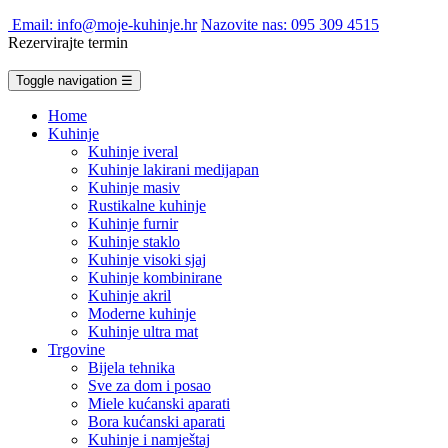
Email: info@moje-kuhinje.hr
Nazovite nas: 095 309 4515
Rezervirajte termin
Toggle navigation
☰
Home
Kuhinje
Kuhinje iveral
Kuhinje lakirani medijapan
Kuhinje masiv
Rustikalne kuhinje
Kuhinje furnir
Kuhinje staklo
Kuhinje visoki sjaj
Kuhinje kombinirane
Kuhinje akril
Moderne kuhinje
Kuhinje ultra mat
Trgovine
Bijela tehnika
Sve za dom i posao
Miele kućanski aparati
Bora kućanski aparati
Kuhinje i namještaj