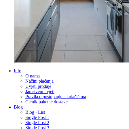
Info
O nama
Načini plaćanja
Uvjeti prodaje
Jamstveni uvjeti
Pravila o postupanju s kolačićima
Cjenik paketne dostave
Blog
Blog - List
Single Post 1
Single Post 2
Single Post 3