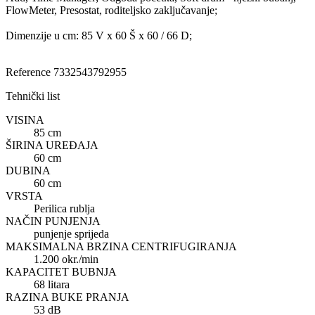
FlowMeter, Presostat, roditeljsko zaključavanje;
Dimenzije u cm: 85 V x 60 Š x 60 / 66 D;
Reference
7332543792955
Tehnički list
VISINA
85 cm
ŠIRINA UREĐAJA
60 cm
DUBINA
60 cm
VRSTA
Perilica rublja
NAČIN PUNJENJA
punjenje sprijeda
MAKSIMALNA BRZINA CENTRIFUGIRANJA
1.200 okr./min
KAPACITET BUBNJA
68 litara
RAZINA BUKE PRANJA
53 dB