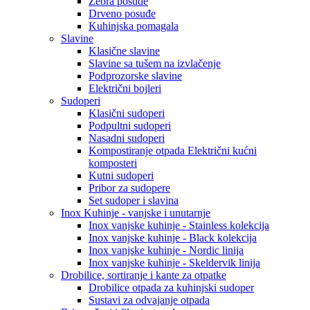
Zebra posuđe
Drveno posuđe
Kuhinjska pomagala
Slavine
Klasične slavine
Slavine sa tušem na izvlačenje
Podprozorske slavine
Električni bojleri
Sudoperi
Klasični sudoperi
Podpultni sudoperi
Nasadni sudoperi
Kompostiranje otpada Električni kućni
komposteri
Kutni sudoperi
Pribor za sudopere
Set sudoper i slavina
Inox Kuhinje - vanjske i unutarnje
Inox vanjske kuhinje - Stainless kolekcija
Inox vanjske kuhinje - Black kolekcija
Inox vanjske kuhinje - Nordic linija
Inox vanjske kuhinje - Skeldervik linija
Drobilice, sortiranje i kante za otpatke
Drobilice otpada za kuhinjski sudoper
Sustavi za odvajanje otpada