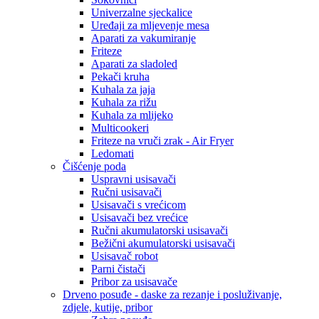
Univerzalne sjeckalice
Uređaji za mljevenje mesa
Aparati za vakumiranje
Friteze
Aparati za sladoled
Pekači kruha
Kuhala za jaja
Kuhala za rižu
Kuhala za mlijeko
Multicookeri
Friteze na vruči zrak - Air Fryer
Ledomati
Čišćenje poda
Uspravni usisavači
Ručni usisavači
Usisavači s vrećicom
Usisavači bez vrećice
Ručni akumulatorski usisavači
Bežični akumulatorski usisavači
Usisavač robot
Parni čistači
Pribor za usisavače
Drveno posuđe - daske za rezanje i posluživanje,
zdjele, kutije, pribor