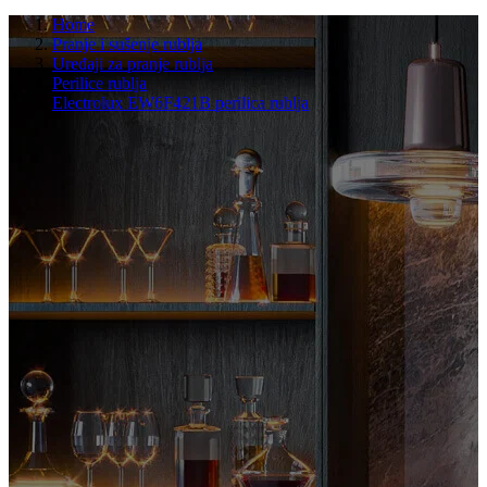
Home
Pranje i sušenje rublja
Uređaji za pranje rublja
Perilice rublja
Electrolux EW6F421B perilica rublja