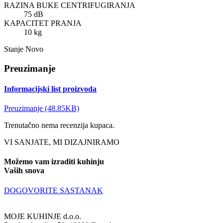
RAZINA BUKE CENTRIFUGIRANJA
75 dB
KAPACITET PRANJA
10 kg
Stanje
Novo
Preuzimanje
Informacijski list proizvoda
Preuzimanje (48.85KB)
Trenutačno nema recenzija kupaca.
VI SANJATE, MI DIZAJNIRAMO
Možemo vam izraditi kuhinju
Vaših snova
DOGOVORITE SASTANAK
MOJE KUHINJE d.o.o.