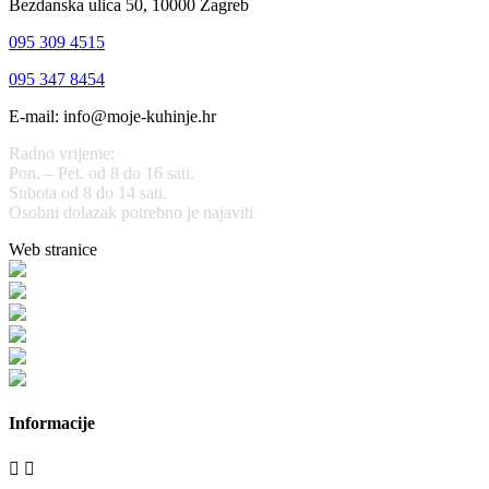
Bezdanska ulica 50, 10000 Zagreb
095 309 4515
095 347 8454
E-mail: info@moje-kuhinje.hr
Radno vrijeme:
Pon. – Pet. od 8 do 16 sati.
Subota od 8 do 14 sati.
Osobni dolazak potrebno je najaviti
Web stranice
www.stolarijamraz.com
www.stolarija-mraz.hr
bijela-tehnika.com.hr
bijela-tehnika.com.hr/miele-web-shop/
bijela-tehnika.com.hr/bora/
moje-kuhinje.hr
Informacije

