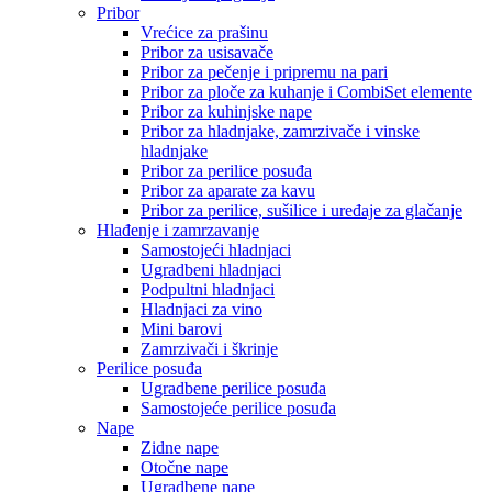
Pribor
Vrećice za prašinu
Pribor za usisavače
Pribor za pečenje i pripremu na pari
Pribor za ploče za kuhanje i CombiSet elemente
Pribor za kuhinjske nape
Pribor za hladnjake, zamrzivače i vinske
hladnjake
Pribor za perilice posuđa
Pribor za aparate za kavu
Pribor za perilice, sušilice i uređaje za glačanje
Hlađenje i zamrzavanje
Samostojeći hladnjaci
Ugradbeni hladnjaci
Podpultni hladnjaci
Hladnjaci za vino
Mini barovi
Zamrzivači i škrinje
Perilice posuđa
Ugradbene perilice posuđa
Samostojeće perilice posuđa
Nape
Zidne nape
Otočne nape
Ugradbene nape