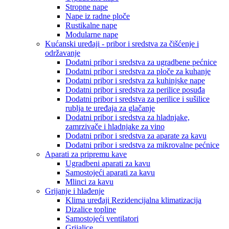
Stropne nape
Nape iz radne ploče
Rustikalne nape
Modularne nape
Kućanski uređaji - pribor i sredstva za čišćenje i
održavanje
Dodatni pribor i sredstva za ugradbene pećnice
Dodatni pribor i sredstva za ploče za kuhanje
Dodatni pribor i sredstva za kuhinjske nape
Dodatni pribor i sredstva za perilice posuđa
Dodatni pribor i sredstva za perilice i sušilice
rublja te uređaja za glačanje
Dodatni pribor i sredstva za hladnjake,
zamrzivače i hladnjake za vino
Dodatni pribor i sredstva za aparate za kavu
Dodatni pribor i sredstva za mikrovalne pećnice
Aparati za pripremu kave
Ugradbeni aparati za kavu
Samostojeći aparati za kavu
Mlinci za kavu
Grijanje i hlađenje
Klima uređaji Rezidencijalna klimatizacija
Dizalice topline
Samostojeći ventilatori
Grijalice