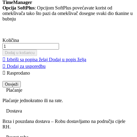
TimeManager
Opcija SoftPlus
: Opcijom SoftPlus povećavate korist od
omekšivača tako što pazi da omekšivač dosegne svaki dio tkanine u
bubnju
Količina
Dodaj u košaricu

Izbriši sa popisa želaj
Dodaj u popis želja

Dodaj za usporedbu

Rasprodano
Plaćanje
Plaćanje jednokratno ili na rate.
Dostava
Brza i pouzdana dostava – Robu dostavljamo na području cijele
RH.