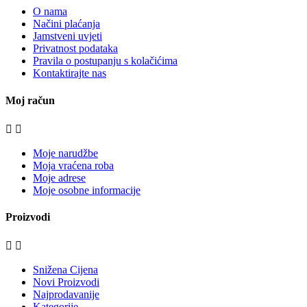
O nama
Načini plaćanja
Jamstveni uvjeti
Privatnost podataka
Pravila o postupanju s kolačićima
Kontaktirajte nas
Moj račun


Moje narudžbe
Moja vraćena roba
Moje adrese
Moje osobne informacije
Proizvodi


Snižena Cijena
Novi Proizvodi
Najprodavanije
Kategorije