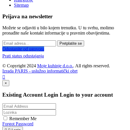
Sitemap
Prijava na newsletter
Možete se odjaviti u bilo kojem trenutku. U tu svrhu, molimo
pronađite naše kontakt informacije u pravnim obavijestima.
Pretplatite se
Odustanite od ugovora
Prati status odustajanja
© Copyright 2024
Moje kuhinje d.o.o.
. All rights reserved.
Izrada PARIS - uslužno informatički obrt

×
Existing Account Login
Login to your account
Remember Me
Forgot Password