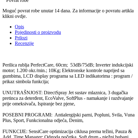
Povrat robe
Moguć povrat robe unutar 14 dana. Za informacije o povratu artikla
klikni ovdje.
Opis
Pojedinosti o proizvodu
Prilozi
Recenzije
Perilica rublja PerfectCare, 60cm; 53dB/75dB; Inverter indukcijski
motor; 1.200 okr./min.; 10Kg; Elektronske kontrole naprijed sa
gumbima, LCD display programa sa LED indikatorima : program /
prikaz simbola funkcija;
UNUTRAŠNJOST: DirectSpray Jet sustav mlaznica, 3 dugačka
pretinca za deterđent, EcoValve, SoftPlus - namakanje i razdvajanje
prije omeksivača, Ispiranje bez pjene,
POSEBNI PROGRAMI: Antialergijski parni, Popluni, Svila, Vuna
Plus, Sport, Funkcionalna odjeća, Denim,
FUNKCIJE: SensiCare optimizacija ciklusa prema težini, Pauza &
Add, Time Manager; Odgoda početka, Soft drum - nježni bubanj,