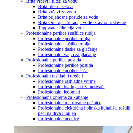
Brita vrčevi i filteri za vodu
Brita filteri i setovi
Brita vrčevi za vodu
Brita prijenosne posude za vodu
Brita On Tap - filtracija vode izravno iz slavine
Tappwater filtracija vode
Profesionalne perilice i sušilice rublja
Profesionalne perilice rublja
Profesionalne sušilice rublja
Profesionalne daske za glačanje
Profesionalni valjci za glačanje
Profesionalne perilice posuđa
Profesionalne perilice posuđa
Profesionalne perilice čaša
Profesionalni rashladni uređaji
Profesionalne rashladne vitrine
Profesionalni hladnjaci i zamrzivači
Profesionalni ledomati
Profesionalna oprema za kuhanje
Profesionalne mikrovalne pećnice
Profesionalna električna i plinska kuhališta roštilji
peći na drva i ugljen
Profesionalne pećnice