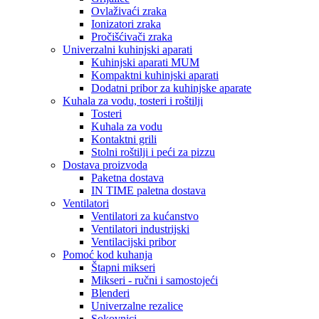
Ovlaživaći zraka
Ionizatori zraka
Pročišćivači zraka
Univerzalni kuhinjski aparati
Kuhinjski aparati MUM
Kompaktni kuhinjski aparati
Dodatni pribor za kuhinjske aparate
Kuhala za vodu, tosteri i roštilji
Tosteri
Kuhala za vodu
Kontaktni grili
Stolni roštilji i peći za pizzu
Dostava proizvoda
Paketna dostava
IN TIME paletna dostava
Ventilatori
Ventilatori za kućanstvo
Ventilatori industrijski
Ventilacijski pribor
Pomoć kod kuhanja
Štapni mikseri
Mikseri - ručni i samostojeći
Blenderi
Univerzalne rezalice
Sokovnici