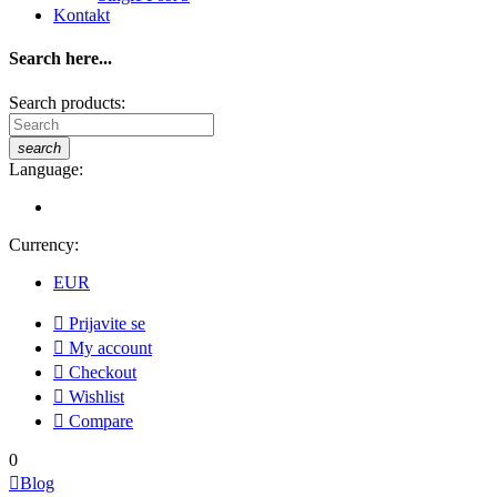
Kontakt
Search here...
Search products:
search
Language:
Currency:
EUR

Prijavite se

My account

Checkout

Wishlist

Compare
0

Blog