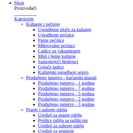
Shop
Proizvođači
Kategorije
Kuhanje i pečenje
Ugradbene ploče za kuhanje
Ugradbene pećnice
Parne pećnice
Mikrovalne pećnice
Ladice za vakumiranje
Mini i ljetne kuhinje
Samostojeći štednjaci
Grijaće ladice
Kuhinjski ugradbeni setovi
Produljeno jamstvo - kućanski aparati
Produljeno jamstvo - 1 godina
Produljeno jamstvo - 7 godina
Produljeno jamstvo - 5 godina
Produljeno jamstvo - 2 godine
Produljeno jamstvo - 3 godine
Pranje i sušenje rublja
Uređaji za pranje rublja
Perilice rublja sa sušilicom
Uređaji za sušenje rublja
Uređaji za peglanje