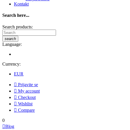
Kontakt
Search here...
Search products:
search
Language:
Currency:
EUR

Prijavite se

My account

Checkout

Wishlist

Compare
0

Blog