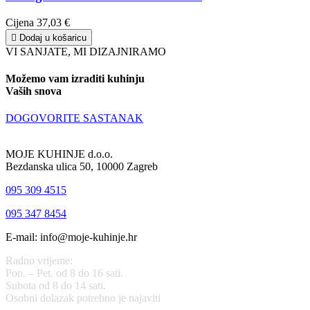
Cijena
37,03 €

Dodaj u košaricu
VI SANJATE, MI DIZAJNIRAMO
Možemo vam izraditi kuhinju
Vaših snova
DOGOVORITE SASTANAK
MOJE KUHINJE d.o.o.
Bezdanska ulica 50, 10000 Zagreb
095 309 4515
095 347 8454
E-mail: info@moje-kuhinje.hr
Radno vrijeme:
Pon. – Pet. od 8 do 16 sati.
Subota od 8 do 14 sati.
Osobni dolazak potrebno je najaviti