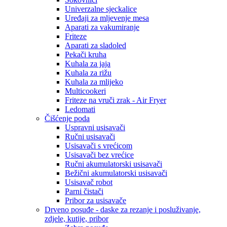
Univerzalne sjeckalice
Uređaji za mljevenje mesa
Aparati za vakumiranje
Friteze
Aparati za sladoled
Pekači kruha
Kuhala za jaja
Kuhala za rižu
Kuhala za mlijeko
Multicookeri
Friteze na vruči zrak - Air Fryer
Ledomati
Čišćenje poda
Uspravni usisavači
Ručni usisavači
Usisavači s vrećicom
Usisavači bez vrećice
Ručni akumulatorski usisavači
Bežični akumulatorski usisavači
Usisavač robot
Parni čistači
Pribor za usisavače
Drveno posuđe - daske za rezanje i posluživanje,
zdjele, kutije, pribor