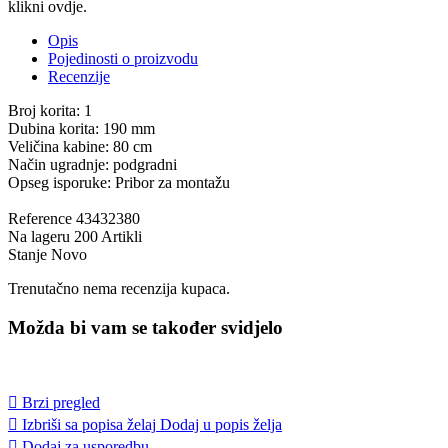
klikni ovdje.
Opis
Pojedinosti o proizvodu
Recenzije
Broj korita: 1
Dubina korita: 190 mm
Veličina kabine: 80 cm
Način ugradnje: podgradni
Opseg isporuke: Pribor za montažu
Reference
43432380
Na lageru
200 Artikli
Stanje
Novo
Trenutačno nema recenzija kupaca.
Možda bi vam se također svidjelo

Brzi pregled

Izbriši sa popisa želaj
Dodaj u popis želja

Dodaj za usporedbu