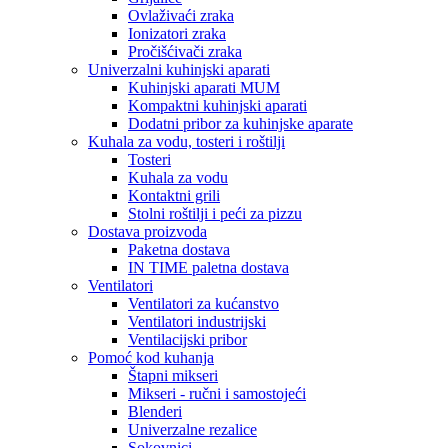
Ovlaživaći zraka
Ionizatori zraka
Pročišćivači zraka
Univerzalni kuhinjski aparati
Kuhinjski aparati MUM
Kompaktni kuhinjski aparati
Dodatni pribor za kuhinjske aparate
Kuhala za vodu, tosteri i roštilji
Tosteri
Kuhala za vodu
Kontaktni grili
Stolni roštilji i peći za pizzu
Dostava proizvoda
Paketna dostava
IN TIME paletna dostava
Ventilatori
Ventilatori za kućanstvo
Ventilatori industrijski
Ventilacijski pribor
Pomoć kod kuhanja
Štapni mikseri
Mikseri - ručni i samostojeći
Blenderi
Univerzalne rezalice
Sokovnici