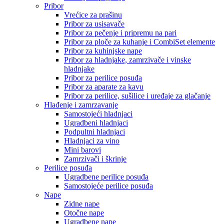
Pribor
Vrećice za prašinu
Pribor za usisavače
Pribor za pečenje i pripremu na pari
Pribor za ploče za kuhanje i CombiSet elemente
Pribor za kuhinjske nape
Pribor za hladnjake, zamrzivače i vinske
hladnjake
Pribor za perilice posuđa
Pribor za aparate za kavu
Pribor za perilice, sušilice i uređaje za glačanje
Hlađenje i zamrzavanje
Samostojeći hladnjaci
Ugradbeni hladnjaci
Podpultni hladnjaci
Hladnjaci za vino
Mini barovi
Zamrzivači i škrinje
Perilice posuđa
Ugradbene perilice posuđa
Samostojeće perilice posuđa
Nape
Zidne nape
Otočne nape
Ugradbene nape