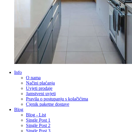
Info
O nama
Načini plaćanja
Uvjeti prodaje
Jamstveni uvjeti
Pravila o postupanju s kolačićima
Cjenik paketne dostave
Blog
Blog - List
Single Post 1
Single Post 2
Single Post 3