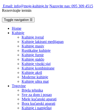
Email: info@moje-kuhinje.hr
Nazovite nas: 095 309 4515
Rezervirajte termin
Toggle navigation
☰
Home
Kuhinje
Kuhinje iveral
Kuhinje lakirani medijapan
Kuhinje masiv
Rustikalne kuhinje
Kuhinje furnir
Kuhinje staklo
Kuhinje visoki sjaj
Kuhinje kombinirane
Kuhinje akril
Moderne kuhinje
Kuhinje ultra mat
Trgovine
Bijela tehnika
Sve za dom i posao
Miele kućanski aparati
Bora kućanski aparati
Kuhinje i namještaj