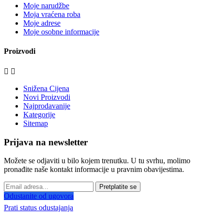
Moje narudžbe
Moja vraćena roba
Moje adrese
Moje osobne informacije
Proizvodi


Snižena Cijena
Novi Proizvodi
Najprodavanije
Kategorije
Sitemap
Prijava na newsletter
Možete se odjaviti u bilo kojem trenutku. U tu svrhu, molimo
pronađite naše kontakt informacije u pravnim obavijestima.
Pretplatite se
Odustanite od ugovora
Prati status odustajanja