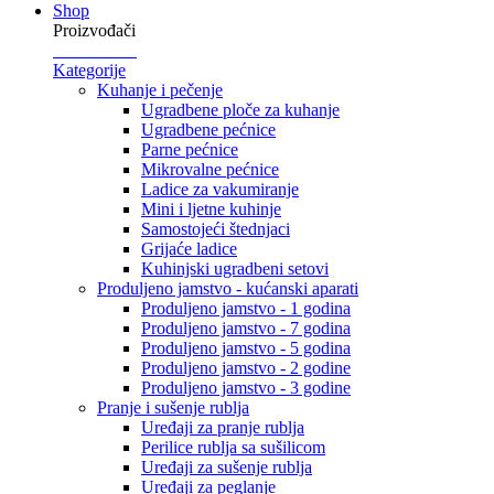
Shop
Proizvođači
Kategorije
Kuhanje i pečenje
Ugradbene ploče za kuhanje
Ugradbene pećnice
Parne pećnice
Mikrovalne pećnice
Ladice za vakumiranje
Mini i ljetne kuhinje
Samostojeći štednjaci
Grijaće ladice
Kuhinjski ugradbeni setovi
Produljeno jamstvo - kućanski aparati
Produljeno jamstvo - 1 godina
Produljeno jamstvo - 7 godina
Produljeno jamstvo - 5 godina
Produljeno jamstvo - 2 godine
Produljeno jamstvo - 3 godine
Pranje i sušenje rublja
Uređaji za pranje rublja
Perilice rublja sa sušilicom
Uređaji za sušenje rublja
Uređaji za peglanje