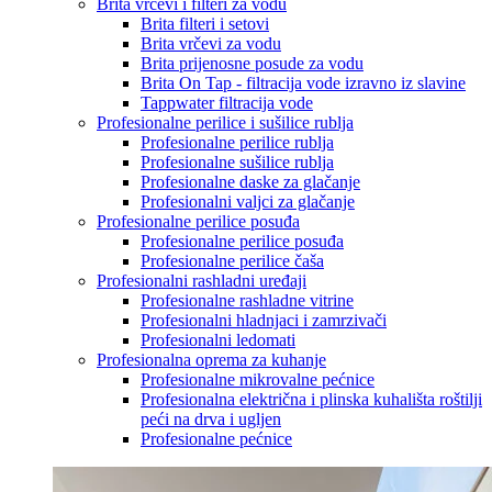
Brita vrčevi i filteri za vodu
Brita filteri i setovi
Brita vrčevi za vodu
Brita prijenosne posude za vodu
Brita On Tap - filtracija vode izravno iz slavine
Tappwater filtracija vode
Profesionalne perilice i sušilice rublja
Profesionalne perilice rublja
Profesionalne sušilice rublja
Profesionalne daske za glačanje
Profesionalni valjci za glačanje
Profesionalne perilice posuđa
Profesionalne perilice posuđa
Profesionalne perilice čaša
Profesionalni rashladni uređaji
Profesionalne rashladne vitrine
Profesionalni hladnjaci i zamrzivači
Profesionalni ledomati
Profesionalna oprema za kuhanje
Profesionalne mikrovalne pećnice
Profesionalna električna i plinska kuhališta roštilji
peći na drva i ugljen
Profesionalne pećnice