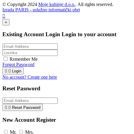
© Copyright 2024
Moje kuhinje d.o.o.
. All rights reserved.
Izrada PARIS - uslužno informatički obrt

×
Existing Account Login
Login to your account
Remember Me
Forgot Password


Login
No account? Create one here
Reset Password


Reset Password
New Account Register
Mr.
Mrs.