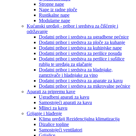
Stropne nape
Nape iz radne ploče
Rustikalne nape
Modularne nape
Kućanski uređaji - pribor i sredstva za čišćenje i
održavanje
Dodatni pribor i sredstva za ugradbene pećnice
Dodatni pribor i sredstva za ploče za kuhanje
Dodatni pribor i sredstva za kuhinjske nape
Dodatni pribor i sredstva za perilice posuđa
Dodatni pribor i sredstva za perilice i sušilice
rublja te uređaja za glačanje
Dodatni pribor i sredstva za hladnjake,
zamrzivače i hladnjake za vino
Dodatni pribor i sredstva za aparate za kavu
Dodatni pribor i sredstva za mikrovalne pećnice
Aparati za pripremu kave
Ugradbeni aparati za kavu
Samostojeći aparati za kavu
Mlinci za kavu
Grijanje i hlađenje
Klima uređaji Rezidencijalna klimatizacija
Dizalice topline
Samostojeći ventilatori
Grijalice