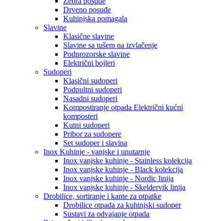
Zebra posuđe
Drveno posuđe
Kuhinjska pomagala
Slavine
Klasične slavine
Slavine sa tušem na izvlačenje
Podprozorske slavine
Električni bojleri
Sudoperi
Klasični sudoperi
Podpultni sudoperi
Nasadni sudoperi
Kompostiranje otpada Električni kućni
komposteri
Kutni sudoperi
Pribor za sudopere
Set sudoper i slavina
Inox Kuhinje - vanjske i unutarnje
Inox vanjske kuhinje - Stainless kolekcija
Inox vanjske kuhinje - Black kolekcija
Inox vanjske kuhinje - Nordic linija
Inox vanjske kuhinje - Skeldervik linija
Drobilice, sortiranje i kante za otpatke
Drobilice otpada za kuhinjski sudoper
Sustavi za odvajanje otpada