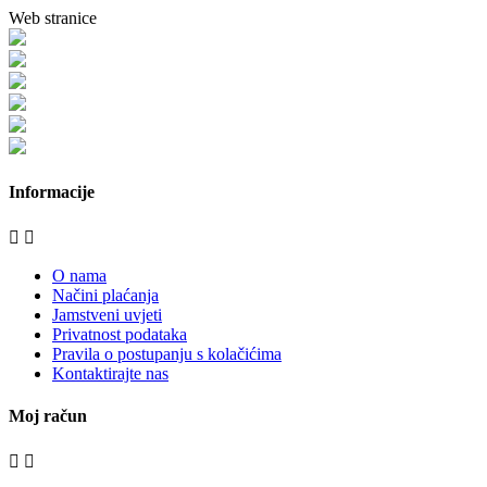
Web stranice
www.stolarijamraz.com
www.stolarija-mraz.hr
bijela-tehnika.com.hr
bijela-tehnika.com.hr/miele-web-shop/
bijela-tehnika.com.hr/bora/
moje-kuhinje.hr
Informacije


O nama
Načini plaćanja
Jamstveni uvjeti
Privatnost podataka
Pravila o postupanju s kolačićima
Kontaktirajte nas
Moj račun

