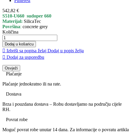
Pinterest
542,82 €
S510-U660 sudoper 660
Materijal:
SilicaTec
Površina
:
concrete grey
Količina
Dodaj u košaricu

Izbriši sa popisa želaj
Dodaj u popis želja

Dodaj za usporedbu
Plaćanje
Plaćanje jednokratno ili na rate.
Dostava
Brza i pouzdana dostava – Robu dostavljamo na području cijele
RH.
Povrat robe
Moguć povrat robe unutar 14 dana. Za informacije o povratu artikla