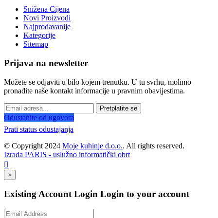
Snižena Cijena
Novi Proizvodi
Najprodavanije
Kategorije
Sitemap
Prijava na newsletter
Možete se odjaviti u bilo kojem trenutku. U tu svrhu, molimo
pronađite naše kontakt informacije u pravnim obavijestima.
Pretplatite se
Odustanite od ugovora
Prati status odustajanja
© Copyright 2024
Moje kuhinje d.o.o.
. All rights reserved.
Izrada PARIS - uslužno informatički obrt

×
Existing Account Login
Login to your account