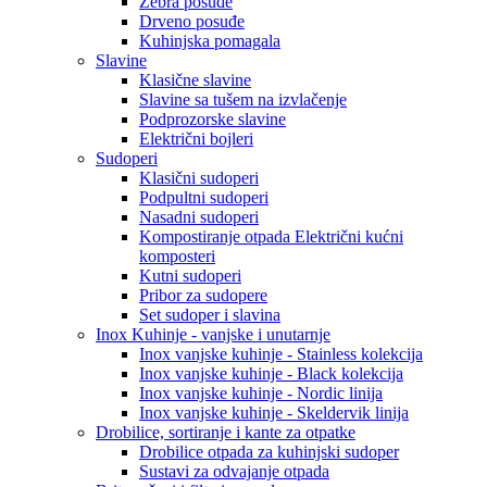
Zebra posuđe
Drveno posuđe
Kuhinjska pomagala
Slavine
Klasične slavine
Slavine sa tušem na izvlačenje
Podprozorske slavine
Električni bojleri
Sudoperi
Klasični sudoperi
Podpultni sudoperi
Nasadni sudoperi
Kompostiranje otpada Električni kućni
komposteri
Kutni sudoperi
Pribor za sudopere
Set sudoper i slavina
Inox Kuhinje - vanjske i unutarnje
Inox vanjske kuhinje - Stainless kolekcija
Inox vanjske kuhinje - Black kolekcija
Inox vanjske kuhinje - Nordic linija
Inox vanjske kuhinje - Skeldervik linija
Drobilice, sortiranje i kante za otpatke
Drobilice otpada za kuhinjski sudoper
Sustavi za odvajanje otpada