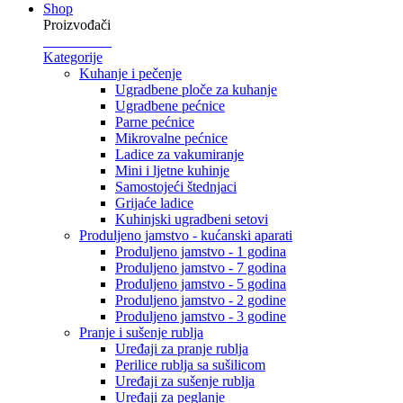
Shop
Proizvođači
Kategorije
Kuhanje i pečenje
Ugradbene ploče za kuhanje
Ugradbene pećnice
Parne pećnice
Mikrovalne pećnice
Ladice za vakumiranje
Mini i ljetne kuhinje
Samostojeći štednjaci
Grijaće ladice
Kuhinjski ugradbeni setovi
Produljeno jamstvo - kućanski aparati
Produljeno jamstvo - 1 godina
Produljeno jamstvo - 7 godina
Produljeno jamstvo - 5 godina
Produljeno jamstvo - 2 godine
Produljeno jamstvo - 3 godine
Pranje i sušenje rublja
Uređaji za pranje rublja
Perilice rublja sa sušilicom
Uređaji za sušenje rublja
Uređaji za peglanje