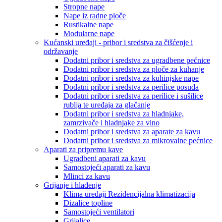
Stropne nape
Nape iz radne ploče
Rustikalne nape
Modularne nape
Kućanski uređaji - pribor i sredstva za čišćenje i
održavanje
Dodatni pribor i sredstva za ugradbene pećnice
Dodatni pribor i sredstva za ploče za kuhanje
Dodatni pribor i sredstva za kuhinjske nape
Dodatni pribor i sredstva za perilice posuđa
Dodatni pribor i sredstva za perilice i sušilice
rublja te uređaja za glačanje
Dodatni pribor i sredstva za hladnjake,
zamrzivače i hladnjake za vino
Dodatni pribor i sredstva za aparate za kavu
Dodatni pribor i sredstva za mikrovalne pećnice
Aparati za pripremu kave
Ugradbeni aparati za kavu
Samostojeći aparati za kavu
Mlinci za kavu
Grijanje i hlađenje
Klima uređaji Rezidencijalna klimatizacija
Dizalice topline
Samostojeći ventilatori
Grijalice