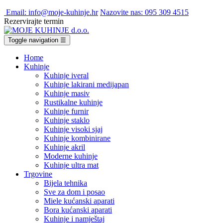
Email: info@moje-kuhinje.hr
Nazovite nas: 095 309 4515
Rezervirajte termin
Toggle navigation
☰
Home
Kuhinje
Kuhinje iveral
Kuhinje lakirani medijapan
Kuhinje masiv
Rustikalne kuhinje
Kuhinje furnir
Kuhinje staklo
Kuhinje visoki sjaj
Kuhinje kombinirane
Kuhinje akril
Moderne kuhinje
Kuhinje ultra mat
Trgovine
Bijela tehnika
Sve za dom i posao
Miele kućanski aparati
Bora kućanski aparati
Kuhinje i namještaj