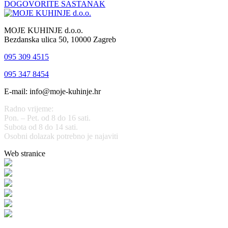
DOGOVORITE SASTANAK
MOJE KUHINJE d.o.o.
Bezdanska ulica 50, 10000 Zagreb
095 309 4515
095 347 8454
E-mail: info@moje-kuhinje.hr
Radno vrijeme:
Pon. – Pet. od 8 do 16 sati.
Subota od 8 do 14 sati.
Osobni dolazak potrebno je najaviti
Web stranice
www.stolarijamraz.com
www.stolarija-mraz.hr
bijela-tehnika.com.hr
bijela-tehnika.com.hr/miele-web-shop/
bijela-tehnika.com.hr/bora/
moje-kuhinje.hr