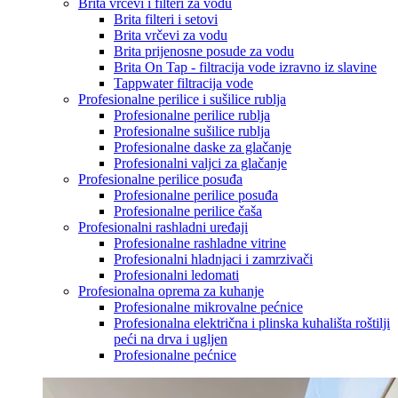
Brita vrčevi i filteri za vodu
Brita filteri i setovi
Brita vrčevi za vodu
Brita prijenosne posude za vodu
Brita On Tap - filtracija vode izravno iz slavine
Tappwater filtracija vode
Profesionalne perilice i sušilice rublja
Profesionalne perilice rublja
Profesionalne sušilice rublja
Profesionalne daske za glačanje
Profesionalni valjci za glačanje
Profesionalne perilice posuđa
Profesionalne perilice posuđa
Profesionalne perilice čaša
Profesionalni rashladni uređaji
Profesionalne rashladne vitrine
Profesionalni hladnjaci i zamrzivači
Profesionalni ledomati
Profesionalna oprema za kuhanje
Profesionalne mikrovalne pećnice
Profesionalna električna i plinska kuhališta roštilji
peći na drva i ugljen
Profesionalne pećnice