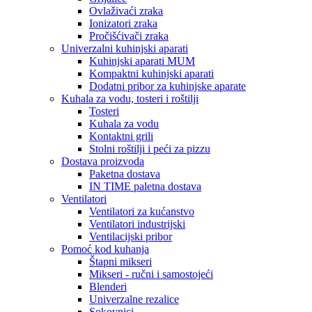
Ovlaživaći zraka
Ionizatori zraka
Pročišćivači zraka
Univerzalni kuhinjski aparati
Kuhinjski aparati MUM
Kompaktni kuhinjski aparati
Dodatni pribor za kuhinjske aparate
Kuhala za vodu, tosteri i roštilji
Tosteri
Kuhala za vodu
Kontaktni grili
Stolni roštilji i peći za pizzu
Dostava proizvoda
Paketna dostava
IN TIME paletna dostava
Ventilatori
Ventilatori za kućanstvo
Ventilatori industrijski
Ventilacijski pribor
Pomoć kod kuhanja
Štapni mikseri
Mikseri - ručni i samostojeći
Blenderi
Univerzalne rezalice
Sokovnici