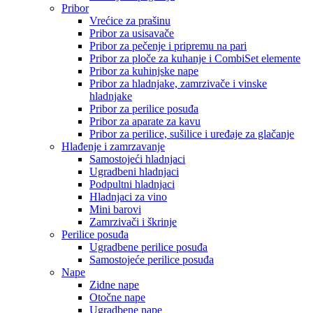
Pribor
Vrećice za prašinu
Pribor za usisavače
Pribor za pečenje i pripremu na pari
Pribor za ploče za kuhanje i CombiSet elemente
Pribor za kuhinjske nape
Pribor za hladnjake, zamrzivače i vinske
hladnjake
Pribor za perilice posuđa
Pribor za aparate za kavu
Pribor za perilice, sušilice i uređaje za glačanje
Hlađenje i zamrzavanje
Samostojeći hladnjaci
Ugradbeni hladnjaci
Podpultni hladnjaci
Hladnjaci za vino
Mini barovi
Zamrzivači i škrinje
Perilice posuđa
Ugradbene perilice posuđa
Samostojeće perilice posuđa
Nape
Zidne nape
Otočne nape
Ugradbene nape