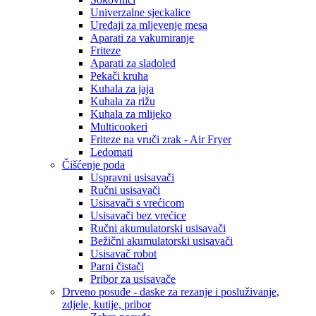
Univerzalne sjeckalice
Uređaji za mljevenje mesa
Aparati za vakumiranje
Friteze
Aparati za sladoled
Pekači kruha
Kuhala za jaja
Kuhala za rižu
Kuhala za mlijeko
Multicookeri
Friteze na vruči zrak - Air Fryer
Ledomati
Čišćenje poda
Uspravni usisavači
Ručni usisavači
Usisavači s vrećicom
Usisavači bez vrećice
Ručni akumulatorski usisavači
Bežični akumulatorski usisavači
Usisavač robot
Parni čistači
Pribor za usisavače
Drveno posuđe - daske za rezanje i posluživanje,
zdjele, kutije, pribor