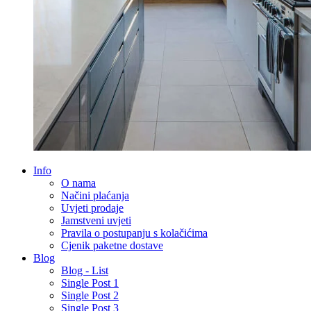
Info
O nama
Načini plaćanja
Uvjeti prodaje
Jamstveni uvjeti
Pravila o postupanju s kolačićima
Cjenik paketne dostave
Blog
Blog - List
Single Post 1
Single Post 2
Single Post 3