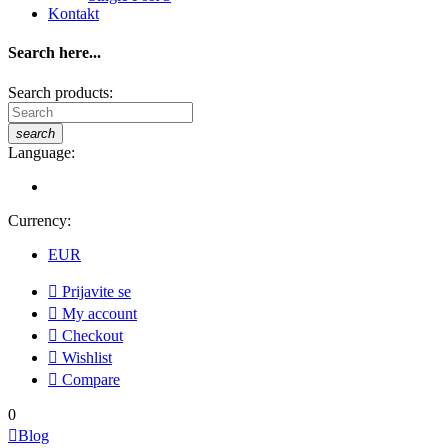
Kontakt
Search here...
Search products:
search
Language:
Currency:
EUR

Prijavite se

My account

Checkout

Wishlist

Compare
0

Blog