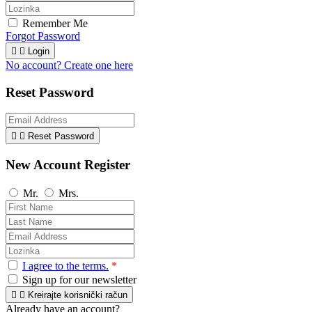
Remember Me
Forgot Password


Login
No account? Create one here
Reset Password


Reset Password
New Account Register
Mr.
Mrs.
I agree to the terms.
*
Sign up for our newsletter


Kreirajte korisnički račun
Already have an account?